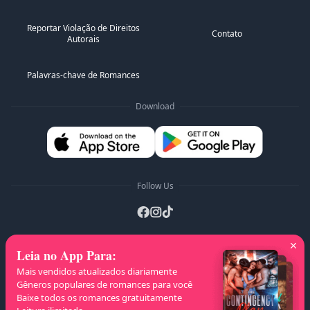
realmente está acontecendo com Layla?
Reportar Violação de Direitos
Junte-se a mim em uma montanha-russa chamada Jake
Contato
Autorais
e Layla.
Palavras-chave de Romances
Download
Follow Us
Leia no App Para
:
Listas A-Z
:
A
B
C
D
E
F
G
H
I
J
Mais vendidos atualizados diariamente
K
L
M
N
O
P
Q
R
S
T
U
V
W
Gêneros populares de romances para você
Baixe todos os romances gratuitamente
X
Y
Z