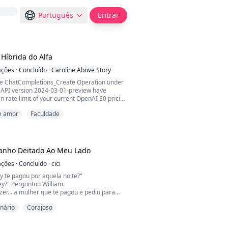
Português
Entrar
 Híbrida do Alfa
ações
·
Concluído
·
Caroline Above Story
he ChatCompletions_Create Operation under
API version 2024-03-01-preview have
 rate limit of your current OpenAI S0 pricing
try after 2 seconds. Please go here:
e amor
Faculdade
/oai/quotaincrease if you would like to
e the default rate limit.
Too Many Requests)
9
ranho Deitado Ao Meu Lado
e":"429","message"...
ações
·
Concluído
·
cici
y te pagou por aquela noite?"
y?" Perguntou William.
izer... a mulher que te pagou e pediu para
omigo naquela noite."
onário
Corajoso
 a cabeça e olhou para Valeria sem emoção,
 No que diabos você está pensando?"
a sem palavras. Como poderia existir um