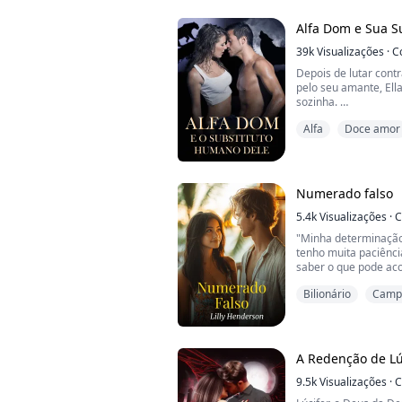
apenas um bilionári
lobisomem ...
Alfa Dom e Sua S
39k
Visualizações
·
C
Depois de lutar contr
pelo seu amante, Ell
sozinha.
No entanto, tudo dá
Alfa
Doce amor
o esperma do intimida
De repente, sua vida
erro vem à tona - es
apenas um bilionári
lobisomem ...
Numerado falso
5.4k
Visualizações
·
C
"Minha determinação
tenho muita paciênci
saber o que pode aco
acender algo avassa
Bilionário
Camp
dúvidas.
Mas a apreensão pers
desperta em mim já 
só de pensar nele e
que serei e...
A Redenção de Lú
9.5k
Visualizações
·
C