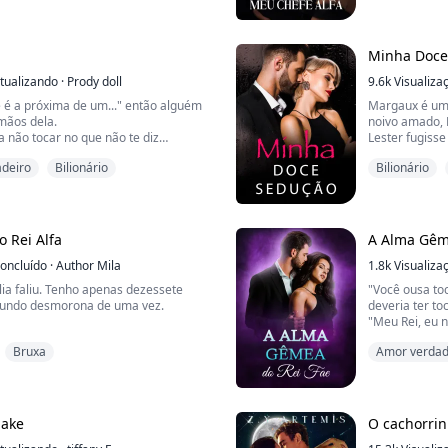
sala. Logo depois, fui arrastada do
vai ficar? E eu
r novamente. Então, fui jogada em
"Você está cer
a cama.
mesa. "Sinto 
gora, certo?"
também não vai
Minha Doce
.." ele gemeu e c...
tualizando
·
Prody doll
9.6k
Visualiza
 é a próxima de um..." então alguém
Margaux é uma
 mãos dela.
noivo amado, 
 não tocar no que não te diz
Lester fugisse
tou.
apenas preso n
deiro
Bilionário
Bilionário
que você ficaria bravo, eu..." Ela
quebrado na e
.
simplesmente
isso a fez se sentir de alguma forma
Sem tempo par
ndo.
entrou no carr
 Rei Alfa
A Alma Gêm
laxar um pouco, só para se sentir
..
oncluído
·
Author Mila
1.8k
Visualiza
ia faliu. Tenho apenas dezessete
"Você ousa to
mundo desmorona de uma vez.
deveria ter t
"Meu Rei, eu n
o me traindo com minha melhor
meu agressor 
Bruxa
Amor verdad
damente e me senti extremamente
sentir o medo 
uas pessoas em quem confiava tendo
s costas.
*****Velvet f
de qual é sua 
 sentiu arrependido por suas ações.
no reino morta
lake
O cachorrin
aram de mim como uma herdeira