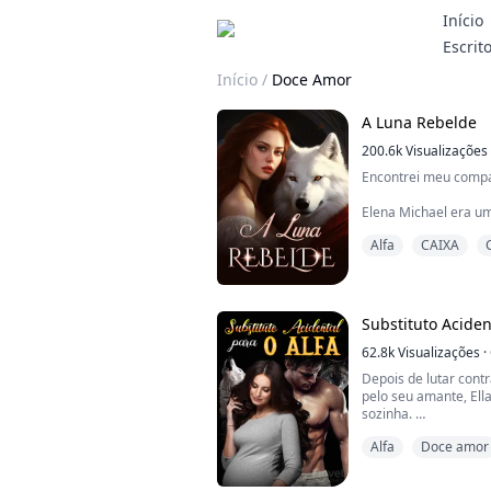
Início
Escrit
Início
/
Doce Amor
A Luna Rebelde
200.6k
Visualizações
Encontrei meu compan
Elena Michael era um
foram atacados e mort
Alfa
CAIXA
possuía o gene Alfa q
a sobreviver e vagou
inimigos não podiam 
Tudo mudou quando e
Substituto Aciden
vizinha enquanto fugi
62.8k
Visualizações
·
Depois de lutar contr
pelo seu amante, Ell
sozinha.
No entanto, tudo dá
Alfa
Doce amor
o esperma do intimida
De repente, sua vida
erro vem à tona - es