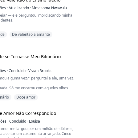
ela percebeu tarde demais o amor altruísta
ções
·
Atualizando
·
Mmesoma Nwawulu
prada e torturada, e todos os seus bens
eia? — ele perguntou, mordiscando minha
 por sua prima cruel, Trixson Dale, e pelo
 dentes.
ia formar palavras. Eu sentia... eu não
ade
De valentão a amante
tava sentindo. Um minuto atrás, eu tinha
e o odiava, mas agora que ele estava tão
to que eu conseguia sentir a respiração dele
 já não tinha certeza.
le se Tornasse Meu Bilionário
ia? — ele perguntou de novo, a voz um
...
ções
·
Concluído
·
Vivian Brooks
mou alguma vez?" perguntei a ele, uma vez.
 nada. Só me encarou com aqueles olhos
ios, controlando cada respiração minha.
onário
Doce amor
le articulou, três anos depois — se afogando,
orrindo — enquanto me empurrava na
te de resgate e afundava como uma pedra.
de Amor Não Correspondido
ções
·
Concluído
·
Louisa
, Summer Hayes acreditou que o marido
amor me largou por um milhão de dólares,
a aceitar um casamento arranjado. Cinco