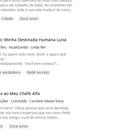
do para uma cobertura no hotel mais luxuoso
 para um trabalho de babá. No momento em
o elevador, toda a sua vida mudará de rumo.
 seu empregador, pai de uma criança de cinco
Cidade
Doce amor
r de orgulho sombrio, difícil de abordar e
 triste; seus penetrantes olhos azuis como
sombram desde o primeiro encontro.
.
do: Minha Destinada Humana Luna
ções
·
Atualizando
·
Linda NH
ê. Eu quero todo você, Noah, e quero que
ue."
imediatamente. "Você tem certeza?"
ve tão certa na minha vida."
 verdadeiro
Bebê secreto
ovamente, então se levanta e tira as calças e
esmo tempo.
 é enorme e está em posição de sentido. Ele
bre mim novamente. "Se você quiser que eu
e eu paro." Eu aceno com a c...
a ao Meu Chefe Alfa
ações
·
Concluído
·
Caroline Above Story
 cheiro" Elena pensou que seria demitida
nte, ela nunca esperava que seu novo chefe
se seu antigo crush do ensino médio,
XA
Doce amor
hor, acho que houve um engano. Como ela