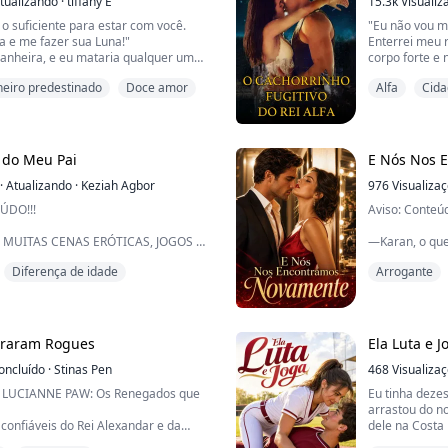
tualizando
·
tiffany E
O Rei Fae está
15.3k
Visualiz
 o suficiente para estar com você.
"Eu não vou m
la e me fazer sua Luna!"
Enterrei meu 
anheira, e eu mataria qualquer um
corpo forte e 
á-la."
me pedir em c
iro predestinado
Doce amor
Alfa
Cida
O que diabos e
umana de dezessete anos que não
ficar bêbada?
 existem. Após a morte de sua mãe,
"Acidente? Vo
a pequena cidade com seu irmão
isso?" Ele ap
sua vida muda quando ela encontra um
arden...
 do Meu Pai
E Nós Nos 
·
Atualizando
·
Keziah Agbor
976
Visualiza
ÚDO!!!
Aviso: Conteú
 MUITAS CENAS ERÓTICAS, JOGOS DE
—Karan, o que
 DE AMARRAÇÃO, SOMNOFILIA E
ele me levava 
Diferença de idade
Arrogante
.
A MAIORES DE 18 ANOS E,
Ele parou num
O DE CONTEÚDO ADULTO.
qualquer cois
COLETÂNEA DE LIVROS MUITO
mãos nela, me
DEIXAR SUAS CALCINHAS
iraram Rogues
Ela Luta e J
VOCÊ ALCANÇAR SEUS VIBRADORES.
Encarei os olh
NAS, E NÃO SE ESQUEÇAM DE DEIXAR
oncluído
·
Stinas Pen
Karan se aprox
468
Visualiza
dele. Então ele
E LUCIANNE PAW: Os Renegados que
Eu tinha deze
arrastou do 
confiáveis do Rei Alexandar e da
dele na Costa
fa Tate da Alcateia Sangue Branco, foi
irmão, Brando