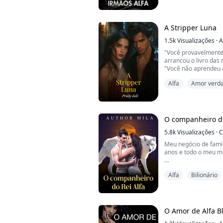
suspiros ao redor da 
palco e pelo corredo
algo macio como um
"Vou te desamarrar a
A Stripper Luna
"Você cheira tão bem.
1.5k
Visualizações
·
A
"Você provavelmente
arrancou o livro das
"Você não aprendeu a
respeito?" ele pergun
Alfa
Amor verda
"Eu, eu, eu não sabia 
respondeu tremendo
*
"Eu vou ser gentil", 
segura, por um segu
O companheiro do
Ele disse para ela re
melhor. Ela assentiu, .
5.8k
Visualizações
·
C
Meu negócio de famíl
anos e todo o meu 
Peguei meu namorad
Alfa
Bilionário
amiga. Doeu profun
magoada ao ver as d
um caso pelas minha
Mas nenhum deles se
O Amor de Alfa B
Em vez disso, zomb