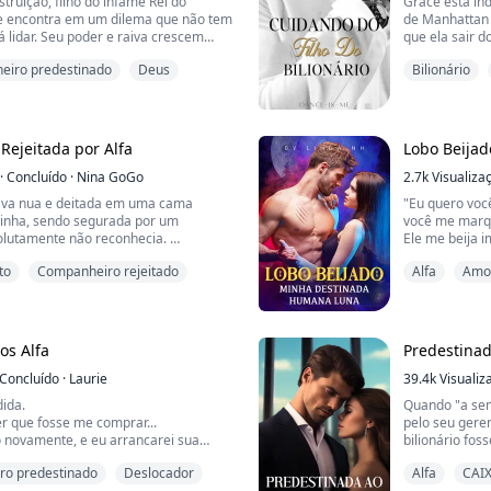
struição, filho do infame Rei do
Grace está in
e encontra em um dilema que não tem
de Manhattan
á lidar. Seu poder e raiva crescem
que ela sair d
ai acredita que Cronos está tentando
O Sr. Powers,
iro predestinado
Deus
Bilionário
e passa seus dias e noites torturando
anos, tem um a
mas isso não é suficiente. Seu desejo
profundamente
a e destruir todos os seres vivos,
o oceano a as
Será que Gra..
Rejeitada por Alfa
Lobo Beija
·
Concluído
·
Nina GoGo
2.7k
Visualiza
ava nua e deitada em uma cama
"Eu quero voc
inha, sendo segurada por um
você me marq
olutamente não reconhecia.
Ele me beija 
ia uma dor intensa entre minhas
"Eu nunca esti
to
Companheiro rejeitado
Alfa
Amor
alto.
Ele me beija n
minha virgindade a um homem
a cueca ao m
Oh, meu Deus,
sou a filha mais nova do Alfa Aiden
se inclina so
rata, e tenho uma irmã gêmea. Nós
pare, me diga 
os Alfa
Predestinad
Concluído
·
Laurie
39.4k
Visualiz
ida.
Quando "a sem
r que fosse me comprar...
pelo seu gere
 novamente, e eu arrancarei sua
bilionário fos
Charles...
o predestinado
Deslocador
Alfa
CAI
era violento. Ouvi um sibilo de dor e
Gerente: "Sen