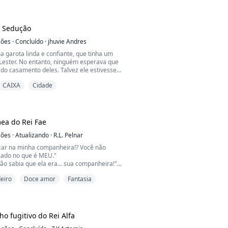
 não? Isso não está certo."
ta," Charles disse, inclinando-se sobre a
muito, Elena. Esqueci de mencionar que você
 trab...
 Sedução
ções
·
Concluído
·
jhuvie Andres
 garota linda e confiante, que tinha um
Lester. No entanto, ninguém esperava que
 do casamento deles. Talvez ele estivesse
o trânsito ou talvez seu carro tivesse
CAIXA
Cidade
strada. Ninguém sabe o motivo. Lester
 desapareceu dessa maneira.
a trocar seu vestido de noiva, Margaux
o e tentou encontrar seu n...
ea do Rei Fae
ções
·
Atualizando
·
R.L. Pelnar
car na minha companheira!? Você não
ocado no que é MEU."
ão sabia que ela era... sua companheira!"
gagueja. Eu não preciso ver sua aura para
eiro
Doce amor
Fantasia
muito real que permeia o ar.
oi deixada no mundo mortal e não tem ideia
verdadeira identidade. Seu poder é limitado
l.
ho fugitivo do Rei Alfa