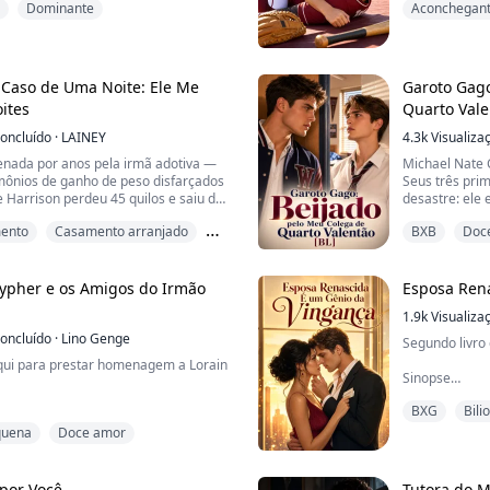
Dominante
Aconchegan
a uma loba vermelha chamada
zombou: “Lixo
Amor à prime
et é uma renegada. E não é nenhuma
Eu dei um tapa
de uma alcateia renegada que
vermelha na h
ões de extermínio de renegados.
Caso de Uma Noite: Ele Me
Garoto Gago
“Garotas não 
ites
Quarto Vale
beisebol”, ele 
oncluído
·
LAINEY
4.3k
Visualiza
enada por anos pela irmã adotiva —
Michael Nate 
ônios de ganho de peso disfarçados
Seus três pri
 Harrison perdeu 45 quilos e saiu do
desastre: ele
nhas e dentes.
ridicularizado
mento
Casamento arranjado
BXB
Doc
va, Mia, chegou até a enganá-la para
humilhação de uma noite com o que
Agora, Nate e
stinado
nho gordo e careca". Mas aquela
conseguir uma
s vergonha — foi...
grande prestíg
ypher e os Amigos do Irmão
Esposa Ren
que, nessa nov
1.9k
Visualiza
oncluído
·
Lino Genge
Segundo livro
qui para prestar homenagem a Lorain
Sinopse
BXG
Bili
Elsie Ross só
 fui embora e jurei que nunca
Aiden Scott: o 
quena
Doce amor
Mas ele não qu
a até hoje.
verdadeiro am
 por Você
Tutora do M