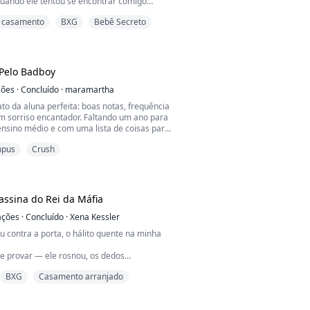
quando ele tentou se encontrar comigo
u marido descobriu...
 casamento
BXG
Bebê Secreto
Pelo Badboy
ções
·
Concluído
·
maramartha
ato da aluna perfeita: boas notas, frequência
m sorriso encantador. Faltando um ano para
ensino médio e com uma lista de coisas para
 se formar, imposta pela melhor amiga, o
pus
Crush
 é praticamente o mesmo — com um extra:
ada item dessa maldita lista.
a aparece batendo à porta na forma de
orpo musc...
assina do Rei da Máfia
ações
·
Concluído
·
Xena Kessler
 contra a porta, o hálito quente na minha
te provar — ele rosnou, os dedos
por baixo da minha renda, acariciando até
BXG
Casamento arranjado
tremer.
 me deixa pingando por você.