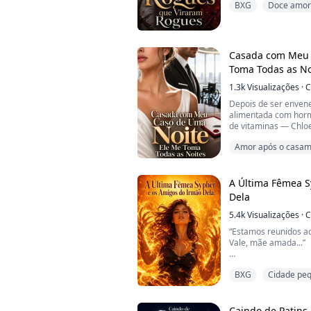
BXG
Doce amor
ligado por vínculo 
Margaret.
O problema? Margar
novata, mas a líder 
sobreviveu a expediç
Casada com Meu 
Ape...
Toma Todas as No
1.3k
Visualizações
·
C
Depois de ser enven
alimentada com horm
de vitaminas — Chloe
fundo do poço com u
Amor após o casa
Sua cruel irmã adoti
fazê-la passar pela 
Companheiro Prede
chamou de "um estra
noite teve tudo, meno
A Última Fêmea S
Dela
5.4k
Visualizações
·
C
“Estamos reunidos a
Vale, mãe amada...”
Cinco anos desde que
BXG
Cidade pe
voltaria.
Cumpri essa promess
Caindo de Patins