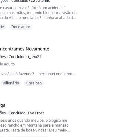
 lentamente enlo...
ações
·
Concluído
·
Z.Y.Artemis
e casar com você, foi só um acidente."
rosto nas mãos, tentando bloquear a visão do
nu do Alfa ao meu lado. Ele tinha acabado de
asamento, mas eu nem sabia o nome dele.
de
Doce amor
u tinha feito na noite passada depois de
cê é minha companheira. Você não sentiu
ertou minha mão com força, seus olhos
Encontramos Novamente
ções
·
Concluído
·
i_anu21
do adulto
 você está fazendo? —perguntei enquanto
para os bastidores.
Bilionário
Corajoso
 canto escuro onde mal dava para enxergar
a. Empurrou-me contra a parede e apoiou as
 encurralando entre os braços.
oga
os dele. Havia um sorriso malicioso no rosto.
imou. Eu conseguia sentir o calor do corpo
ções
·
Concluído
·
Eve Frost
...
sseis anos quando meu pai biológico me
nosso rancho em Montana para a mansão
 Leste. Festa de boas-vindas? Meu meio-
n, apontou pra minha cara no refeitório e