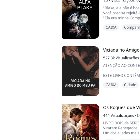
caída.
1.2k
Visualizações
·
A
"Blake, ela não é boa
Decido ...
Você precisa rejeitá-
"Ela era minha Comp
que tentasse machuc
CAIXA
Companhe
****Aurora é uma h
sabe que lobisomens
ela se muda para um
mais velho. Toda a 
Viciada no Amigo
cara no ...
527.3k
Visualizações
ATENÇÃO AO CONTE
ESTE LIVRO CONTÉM
RESPIRAÇÃO, JOGOS
CAIXA
Cidade
JOGOS PRIMORDIAIS
É CLASSIFICADO PAR
PORTANTO, REPLET
ESTE LIVRO É UMA 
PICANTES QUE VÃO 
Os Rogues que V
MOLHADAS E FAZER 
DIVIRTAM-SE, MENI
444
Visualizações
·
C
SE...
LIVRO DOIS da SÉRI
Viraram Renegados
Um dos aliados mais 
Rainha Lucianne, o Al