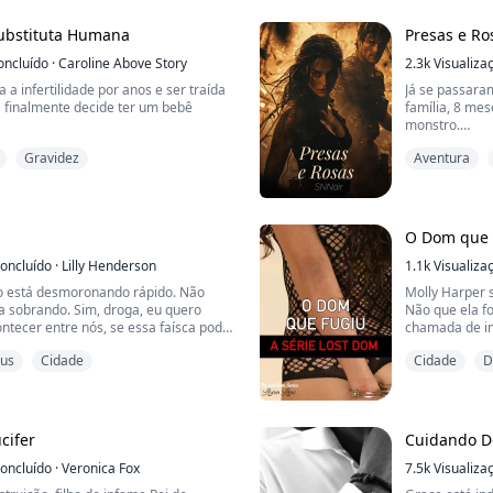
o qualquer, ele também é um
cafetão tão b
ubstituta Humana
Presas e Ro
************
oncluído
·
Caroline Above Story
2.3k
Visualiza
a a infertilidade por anos e ser traída
Já se passara
a finalmente decide ter um bebê
família, 8 me
monstro.
 errado quando ela é inseminada com
Gravidez
Aventura
nte bilionário Dominic Sinclair.
Ela pode ter 
 vira de cabeça para baixo quando o
tem um papel 
pecialmente porque Sinclair não é
amor, guerra 
o qualquer, ele também é um
sido rompidos
abaixo da supe
O Dom que F
consiga...
oncluído
·
Lilly Henderson
1.1k
Visualiza
 está desmoronando rápido. Não
Molly Harper 
a sobrando. Sim, droga, eu quero
Não que ela f
ntecer entre nós, se essa faísca pode
chamada de im
lador, um fogo que consuma todas as
que a metia e
us
Cidade
Cidade
D
sempre teve a
iste. Enquanto o desejo que ele
Mesmo que ele
faz meus dedos dos pés se curvarem
Mas durante su
 em mim, não posso ignorar o medo de
finalmente tev
cifer
Cuidando Do
oncluído
·
Veronica Fox
7.5k
Visualiza