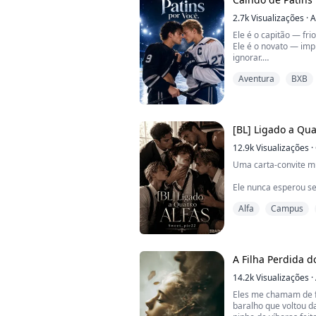
Minha mãe morreu d
2.7k
Visualizações
·
A
domiciliar.
Ele é o capitão — frio
Meu irmão mais velho
Ele é o novato — imp
vestido de preto, co
ignorar.
ouvir seus dentes ra
...
Aventura
BXB
Quando Jace Maddox 
de Scott Harrington,
acaloradas, olhares 
nenhum dos dois cons
fachada impulsiva d
[BL] Ligado a Qua
doloroso, e por trás d
12.9k
Visualizações
·
Uma carta-convite mu
Ele nunca esperou se
Parceiro da Lua, um
Alfa
Campus
reivindicar qualque
Mas o que Lio não sa
extraordinário reser
A Filha Perdida d
Não um, não dois, ma
lo como seu parceiro
14.2k
Visualizações
·
Eles me chamam de fi
“Você está ligado a m
baralho que voltou d