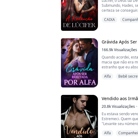
Lúcifer, o Deus da De
Submundo, Hades, s
certeza se conseguir
diariamente, e seu p
CAIXA
Companhe
habitar seu corpo. El
as almas do inferno, 
de correr para a Terr
como s...
Grávida Após Ser 
166.9k
Visualizações
Quando acordei, est
macia que não era m
estranho que eu abs
Ao mesmo tempo, hav
Alfa
Bebê secre
pernas, quase gritei 
Será que entreguei 
desconhecido?!
****************Eu 
da Alcateia Lua de P
Vendido aos Irmã
somos p...
20.8k
Visualizações
·
Eu estava sendo vend
Estremeci. Quem que
"Levante seu número
garganta."
Alfa
Companheir
Quem quer que fosse, 