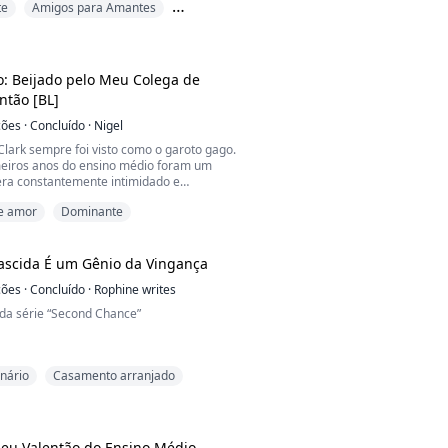
te
Amigos para Amantes
 da fazenda!”
ira vista
 nele. Com força. A bochecha dele ficou
ora.
: Beijado pelo Meu Colega de
têm a menor condição de entender tática de
ntão [BL]
cuspiu, tentando nã...
ções
·
Concluído
·
Nigel
Clark sempre foi visto como o garoto gago.
meiros anos do ensino médio foram um
 era constantemente intimidado e
 por causa da gagueira.
e amor
Dominante
stá prestes a recomeçar do zero, depois de
 vaga, com bolsa, em um internato de
io no Texas. Ele se agarra à esperança de
ascida É um Gênio da Vingança
a escola, as pessoas o deixem em ...
ções
·
Concluído
·
Rophine writes
 da série “Second Chance”
onário
Casamento arranjado
 queria uma coisa de seu casamento com
divórcio!
is lhe dar isso nem deixá-la ficar com seu
or, Henry Rowan. Até que deu.
eu Valentão do Ensino Médio