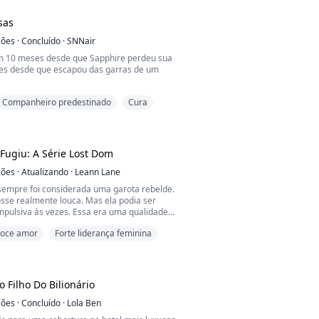
onito e rico como ele no mundo?
sas
*************...
ções
·
Concluído
·
SNNair
m 10 meses desde que Sapphire perdeu sua
ses desde que escapou das garras de um
Companheiro predestinado
Cura
escapado, mas ainda é uma prisioneira. Ainda
a desempenhar em uma antiga história de
e traição. Seus laços com Damien podem ter
, mas existem vínculos mais fortes que estão
rfície, vínculos que talvez ela nunca
ugiu: A Série Lost Dom
ções
·
Atualizando
·
Leann Lane
sempre foi considerada uma garota rebelde.
osse realmente louca. Mas ela podia ser
pulsiva às vezes. Essa era uma qualidade
m algumas enrascadas. Felizmente, ela
oce amor
Forte liderança feminina
lguém em quem podia confiar para ajudá-la.
 reclamasse sobre sua irresponsabilidade.
as férias de verão da faculdade, ela
e a chance...
 Filho Do Bilionário
ções
·
Concluído
·
Lola Ben