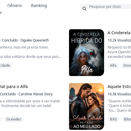
Gênero
Ranking
Bônus
or
A Cinderela
·
Concluído
·
Oguike Queeneth
10.2k
Visualiz
heiro, mas ele já está noivo.
Requests to t
Azure OpenAI 
a loba solitária desde que seus pais
exceeded token
os pelo Alfa de sua Alcateia, pois ela
tier. Please re
Cidade
Alfa
Doc
uando tinha dez anos. Ela foi forçada
https://aka.ms
 sozinha na floresta, onde seus
further increas
encontrá-la.
Status: 429 (
ErrorCode: 42
la foi capturada por uma Alcateia
tal para o Alfa
Aquele Est
a daqueles qu...
Content:
Concluído
·
Caroline Above Story
{"error":{"cod
16.3k
Visualiz
a a infertilidade por anos e ser traída
"Quanto Ashle
a finalmente decide ter um bebê
"Quem é Ashle
"Eu... Quero d
 errado quando ela é inseminada com
você dormir c
Gravidez
BXG
Bili
nte bilionário Dominic Sinclair.
William virou
 vira de cabeça para baixo quando o
"Não entendo.
pecialmente porque Sinclair não é
William estav