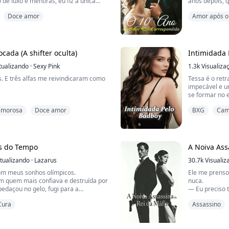
 de luxo e mentiras, eu fiz a única
anos depois, 
usou: fechei um acordo com o
novamente, me
Doce amor
Amor após o
 da cidade.
to. Usar nossa aliança como escudo.
s — a arte, a cura, o poder —
 certa. Mas meu único erro de ...
cada (A shifter oculta)
Intimidada 
tualizando
·
Sexy Pink
1.3k
Visualiza
. E três alfas me reivindicaram como
Tessa é o retr
impecável e u
se formar no 
 prisioneira pelo meu tio, escondida
fazer antes de
amorosa
Doce amor
BXG
Cam
ão da casa dele. Espancada, quebrada
objetivo dela
ada por ele por razões que nem
dar conta de c
Mas o problem
stradas rurais de Montana, vejo uma
olhos azuis, c
és do Tempo
A Noiva Ass
tualizando
·
Lazarus
30.7k
Visualiz
m meus sonhos olímpicos.
Ele me prensou
m quem mais confiava e destruída por
nuca.
edaçou no gelo, fugi para a
— Eu preciso 
ada para esquecer.
escorregando 
ços de um homem ...
Cura
Assassino
eu começar a 
utros planos.
Eu gemi:
— Me tortura,