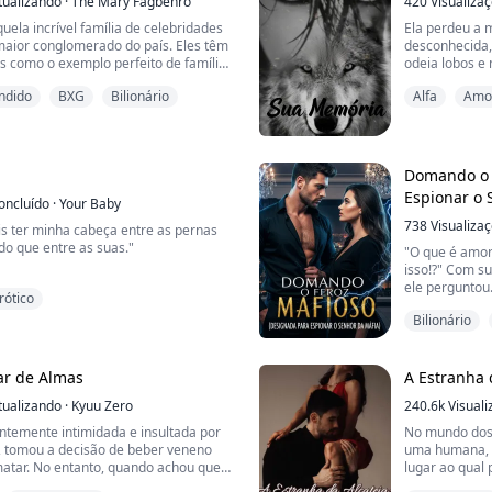
e e...
tualizando
·
The Mary Fagbenro
420
Visualiza
quela incrível família de celebridades
Ela perdeu a 
 maior conglomerado do país. Eles têm
desconhecida,
s como o exemplo perfeito de família,
odeia lobos e
 e tudo mais.
novo garoto n
ndido
BXG
Bilionário
Alfa
Amor
assombrada pel
om o único filho deles, em um
trono, Astoria
 é claro. Pontas soltas precisavam
comum.
 e sorrir para a câmera era o que ela
orqu...
Domando o 
Espionar o 
oncluído
·
Your Baby
738
Visualiza
is ter minha cabeça entre as pernas
o que entre as suas."
"O que é amor
isso!?" Com su
l com os quebrados.
ele perguntou
rótico
 somos todos quebrados?
Bilionário
"Sim... Eu sem
palavras carr
, os egocêntricos, os estupradores, os
 mundo é um babaca à sua maneira.
"Você pode ten
ar de Almas
A Estranha 
chegando ao limite de quanto mais
quanto estou 
entar.
tualizando
·
Kyuu Zero
240.6k
Visual
essas palavra
sombrio em seu
antemente intimidada e insultada por
No mundo dos 
...
, tomou a decisão de beber veneno
uma humana, s
matar. No entanto, quando achou que
lugar ao qual 
trou-se em um grupo de pessoas
essa pergunta