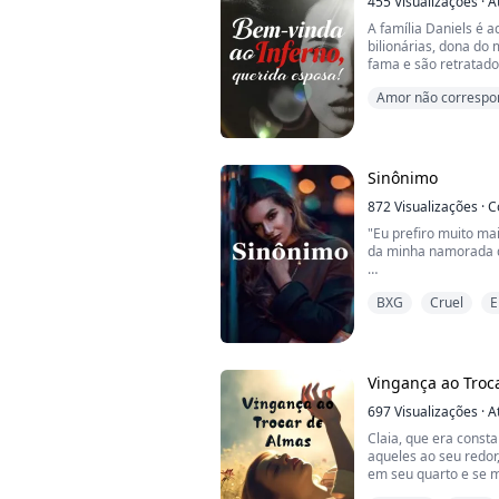
Linda, sexy, inteligent
455
Visualizações
·
A
A família Daniels é a
bilionárias, dona do
fama e são retratado
filantropos, humildes
Amor não correspo
Ruby Coker se casa c
casamento arranjado,
ser amarradas, atuar
tinha que aprender, p
Sinônimo
872
Visualizações
·
C
"Eu prefiro muito ma
da minha namorada d
A vida nunca é genti
BXG
Cruel
E
Por outro lado, não
Enfrentei os sexistas
catalisadores; todo
Vingança ao Troc
Infelizmente, estou 
sofrimento posso agu
697
Visualizações
·
A
Claia, que era const
Griffin Riley costumav
aqueles ao seu redor
em seu quarto e se 
estava morta, encon