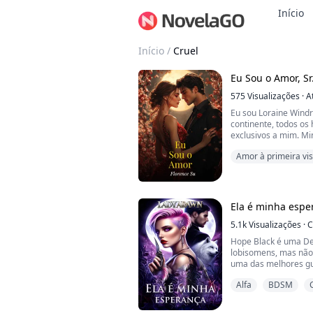
Início
Início
/
Cruel
Eu Sou o Amor, Sr.
575
Visualizações
·
A
Eu sou Loraine Windr
continente, todos o
exclusivos a mim. Mi
tenho mais carros do
Amor à primeira vis
multimilionária tem 
Os homens me deseja
Desilusão amorosa
negócios após um en
por causa da minha r
Ela é minha espe
5.1k
Visualizações
·
C
Hope Black é uma De
lobisomens, mas não 
uma das melhores gu
frente dos treinamen
Alfa
BDSM
Com a chance de trei
Hope se alista com 
suas habilidades de 