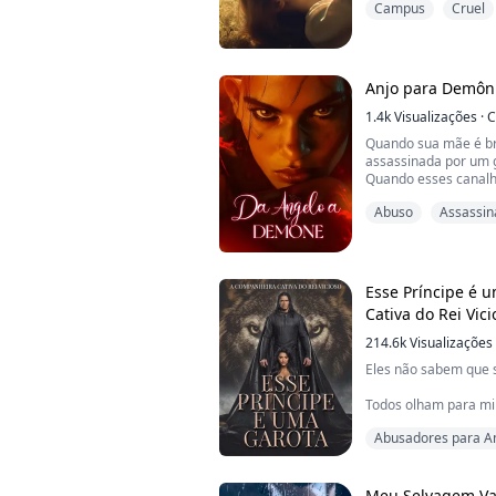
Campus
Cruel
desconhecidas.
Então, lentamente, e
Após verificar alguns
transformado em um
garot...
Anjo para Demôn
1.4k
Visualizações
·
C
Quando sua mãe é br
assassinada por um g
Quando esses canal
o que você faria entã
Abuso
Assassin
Anjos não podem lid
enfrentar demônios 
demoníacos para lutar
Esse Príncipe é 
Cativa do Rei Vici
214.6k
Visualizações
Eles não sabem que 
Todos olham para mi
Abusadores para 
O tipo deles compra
seus desejos lascivos
E, quando invadem n
Meu Selvagem Va