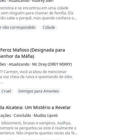
ções
·
Atualizando
·
Audrey Ibeh
memória e se encontrou em uma cidade
 sem ninguém para chamar de família. Ela
 não sabe o porquê, mas quando conhece o
a cidade e descobre que está sendo
 não correspondido
Cidade
o tio Ragner, pois é a herdeira legítima do
 percebe que sua vida está longe de ser
Feroz Mafioso (Designada para
Senhor da Máfia)
ções
·
Atualizando
·
Mc Drey (DREY MIKKY)
!? Carmen, você acabou de mencionar
a voz cheia de raiva e queimando de ódio,
.
Cruel
Inimigos para Amantes
pre fiz— Eu te amo," ela disse com as
egadas de emoção.
tar me ignorar se puder... Só se soubesse o
da Alcateia: Um Mistério a Revelar
ansiosa e o quanto quero te dominar." Com
izações
·
Concluído
·
Mudita Upreti
s promissoras, que deixaram um sorriso
 rosto, ela saiu...
lobisomens, bruxas e vampiros, Aadhya,
empre se perguntou se este é realmente o
pertence. Não importa quantas vezes ela fez
, a resposta sempre foi a mesma... SIM.