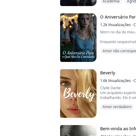
Academia
Agri
reputação de Raisa T
faz o impensável: pe
mentira.
O Aniversário Pa
O que começa como 
1.2k
Visualizações
·
C
transfor...
Morri no dia do meu 
Enquanto sequestra
me violentavam até a
Amor não correspo
uma festa enorme pa
gente fazia aniversá
Assassinato
a pena comemorar.
Liguei para o meu pa
Beverly
risadinha de desprez
usar esse golpe ridícu
1.6k
Visualizações
·
C
Clyde Dante
Um arquiteto esperto
trabalhando. Ele é u
arquiteto muito bem-
Amor verdadeiro
melhor amigo e con
se apresentou como 
Ele a impediu antes 
de seu amigo.
Bem-vinda ao Inf
Beverly Carington