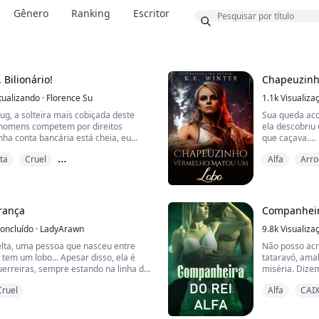
Bônus
Gênero
Ranking
Escritor
 Bilionário!
Chapeuzinh
tualizando
·
Florence Su
1.1k
Visualiza
ug, a solteira mais cobiçada deste
Sua queda aco
s homens competem por direitos
ela descobriu
nha conta bancária está cheia, eu
que caçava.
 que posso dirigir, minha mansão
ta
Cruel
Alfa
Arro
todas as conveniências imagináveis.
Um pai, atorm
m, seja pelo sucesso garantido nos
nada até enc
contro comigo ou como caçadores
formar a Alian
eputaçã...
amor de sua vi
filha fazia o 
rança
Companheira
oncluído
·
LadyArawn
9.8k
Visualiza
lta, uma pessoa que nasceu entre
Não posso acr
tem um lobo... Apesar disso, ela é
tataravó, amal
erreiras, sempre estando na linha de
miséria. Dize
tos.
meus são uma 
Cruel
Alfa
CAI
nar no grande castelo real Lycan,
companheiros 
a esperança de melhorar ainda mais
ansiava pelo 
combate, ela só não esperava
agora sei mel