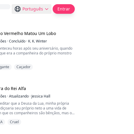
Português
Entrar
o Vermelho Matou Um Lobo
ções
·
Concluído
·
K. K. Winter
nteceu horas após seu aniversário, quando
 que era a companheira do próprio monstro
gante
Caçador
entado pela dor do passado, não pôde fazer
ontrar alguém com a mesma mentalidade e
ça para lutar contra aqueles que tiraram o
da. Ele lutava nos bastidores enquanto sua
que ele nunca conseguiu - ela matou o gra...
 do Rei Alfa
ções
·
Atualizando
·
Jessica Hall
editar que a Deusa da Lua, minha própria
diçoaria seu próprio neto a uma vida de
m que os companheiros são bênçãos, mas os
maldição. Antes de saber o quanto os
XA
Cruel
poderiam te destruir, rasgar sua alma, eu
meu. Ansiava encontrar minha outra metade,
hor. Companheiros são uma distração que eu