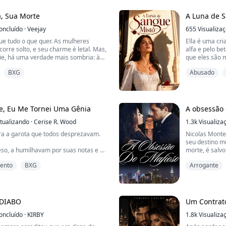
ado no primeiro dia.
não podia me d
, Sua Morte
A Luna de 
oncluído
·
Veejay
655
Visualiza
ue tudo o que quer. As mulheres
Ella é uma cr
corre solto, e seu charme é letal. Mas,
alfa e pelo be
cie, há uma verdade mais sombria: à
que eles são 
sino de elite — impecável e temido,
Ella tenta fug
BXG
Abusado
erra o alvo.
No entanto, o
 nas sombras. Forçada a viver fora da
mundo humano:
o governa como Alfa, ela abriu o
da matilha par
m caminho c...
tentado fugir.
e, Eu Me Tornei Uma Gênia
A obsessão 
tualizando
·
Cerise R. Wood
...
1.3k
Visualiza
a a garota que todos desprezavam.
Nicolas Monten
seu destino m
o, a humilhavam por suas notas e a
morte, é salv
da doméstica brutal; ela vivia cada
pureza cativa
lento
BXG
Arrogante
ículo — até o dia em que não aguentou
dívida transf
está disposto 
máfia e todos 
ue Veronica morreu naquela noite.
absolutamente
DIABO
Um Contrat
 os olhos de novo... é outra pessoa
Ao aproxim...
avés deles.
oncluído
·
KIRBY
1.8k
Visualiza