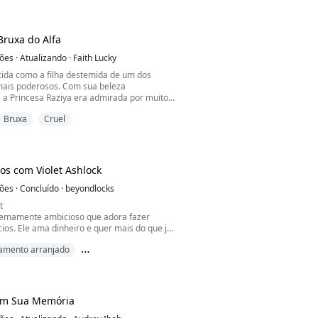
gie acabou no meio de um tiroteio de
precisou de uma transfusão de sangue de
inha um ...
ruxa do Alfa
ções
·
Atualizando
·
Faith Lucky
cida como a filha destemida de um dos
ais poderosos. Com sua beleza
 a Princesa Raziya era admirada por muitos,
or todos devido à sua arrogância e
Bruxa
Cruel
 se sentia intocável.
ntece quando Raziya sai para caçar e, na
acertar um animal, acidentalmente atira em
 apenas um lobo, mas o gamma de um Alfa
os com Violet Ashlock
ções
·
Concluído
·
beyondlocks
t
tremamente ambicioso que adora fazer
ios. Ele ama dinheiro e quer mais do que já
 sua vida de solteiro e quer continuar assim
amento arranjado
mas infelizmente seus pais arranjaram um
a ele com a filha do empresário mais bem-
 rejeitado
ubai, mas ele não tem interesse em namorar
americana, meio italiana. Então ele deci...
em Sua Memória