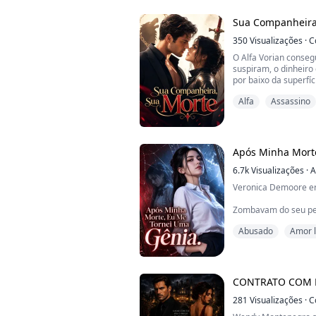
encontrar seu Destin
Sua Companheira
Dylan Miller ...
350
Visualizações
·
C
O Alfa Vorian conseg
suspiram, o dinheiro 
por baixo da superfí
noite, ele é um assas
Alfa
Assassino
um homem que nunca 
Kavira passou a vida
matilha que seu irmã
próprio caminho — u
Após Minha Mort
6.7k
Visualizações
·
A
Veronica Demoore er
Zombavam do seu pes
esmagavam sob uma vi
Abusado
Amor 
dia como alvo de rid
mais.
O mundo acreditou q
CONTRATO COM 
Mas, quando ela abre
que está olhando atr
281
Visualizações
·
C