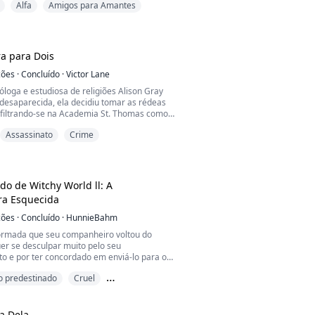
Alfa
Amigos para Amantes
am um dos casais beta mais fortes (segundo
e sua época em todo o continente. Mas
angue beta correndo em suas veias,
ue era difere...
a para Dois
ções
·
Concluído
·
Victor Lane
loga e estudiosa de religiões Alison Gray
 desaparecida, ela decidiu tomar as rédeas
infiltrando-se na Academia St. Thomas como
o Programa Especial Thomas. Conforme
Assassinato
Crime
ais a fundo o desaparecimento da irmã,
envolvida em uma série de assassinatos
ustadores.
tetive Oliver era charmoso, mas arrogan...
do de Witchy World ll: A
a Esquecida
ções
·
Concluído
·
HunnieBahm
formada que seu companheiro voltou do
uer se desculpar muito pelo seu
 e por ter concordado em enviá-lo para o
sustador da Terra, mas Kris, seu segundo
 predestinado
Cruel
ue está ligado ao Rei Lobo-Demônio,
a que ficasse longe!
morosa
 para o bem de ambos e que não quer que seu
ca Dela