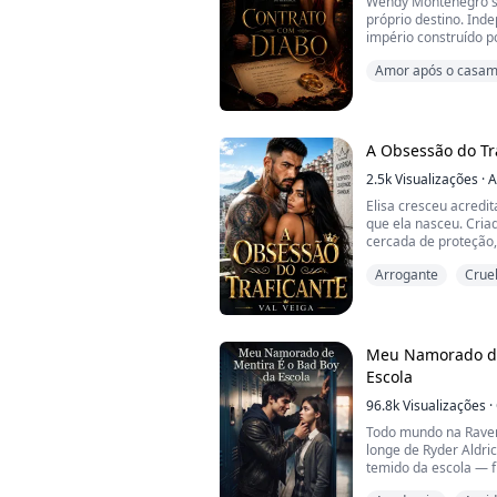
Wendy Montenegro s
Savanna.
próprio destino. Inde
império construído p
Uma mulher que um .
quando ele morre in
Amor após o casa
testamento, porém, 
estava por vir: para t
casar com um homem 
Esse homem é Ethan B
A Obsessão do Tr
2.5k
Visualizações
·
A
Elisa cresceu acred
que ela nasceu. Cria
cercada de proteção,
era construída sobre
Arrogante
Crue
Tudo muda quando el
Samuel, o homem mai
Conhecido por sua fr
cicatrizes profundas 
Meu Namorado de
Escola
96.8k
Visualizações
·
Todo mundo na Raven
longe de Ryder Aldri
temido da escola — 
intocável. Então, qu