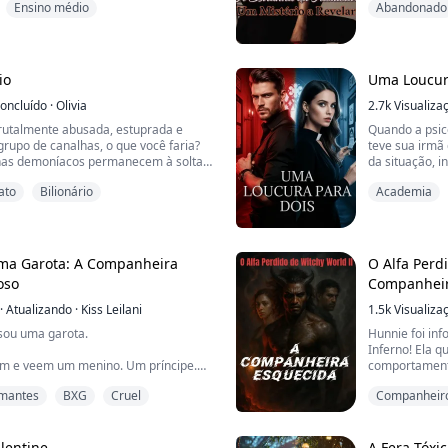
Ensino médio
Abandonado
la começou a se lembrar de alguém.
Seus pais for
 detalhes, concluiu que havia se
no comando) d
a garota chamada Diora. Diora é uma
mesmo tendo s
Aadhya sabia q
io
Uma Loucur
oncluído
·
Olivia
2.7k
Visualiza
utalmente abusada, estuprada e
Quando a psicó
rupo de canalhas, o que você faria?
teve sua irmã
has demoníacos permanecem à solta,
da situação, 
o?
professora d
ato
Bilionário
Academia
ar com demônios. A única maneira de
investigava m
é se tornar um deles, usando métodos
Alison se viu 
 contra eles...
bizarros e ass
O renomado de
uma Garota: A Companheira
O Alfa Perdi
oso
Companheir
·
Atualizando
·
Kiss Leilani
1.5k
Visualiza
sou uma garota.
Hunnie foi in
Inferno! Ela q
m e veem um menino. Um príncipe.
comportamento
lugar mais as
Amantes
BXG
Cruel
Companheiro
 humanos como eu para satisfazer
companheiro q
.
ameaçou-a par
Desilusão a
osso reino para comprar minha irmã,
Ele diz que é
lentine
A Fera Tóxi