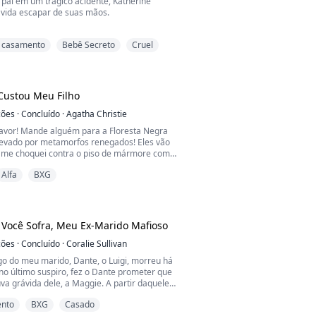
 pai em um trágico acidente, Katherine
 vida escapar de suas mãos.
ia vontade, ela é obrigada a se casar com
 casamento
Bebê Secreto
Cruel
nunca viu e a gerar o herdeiro de uma
esconhece.
ne não imagina é que seu misterioso marido
ítima do mesmo acidente e permanece em
Custou Meu Filho
lquer perspectiva de despertar.
ções
·
Concluído
·
Agatha Christie
a compre...
favor! Mande alguém para a Floresta Negra
levado por metamorfos renegados! Eles vão
 me choquei contra o piso de mármore com
ue escorrendo da minha testa.
Alfa
BXG
ro, o executor mais temido deste território,
 trabalho. Estava ocupado demais
bichinho de estimação precioso da amante.
Você Sofra, Meu Ex-Marido Mafioso
á doente... mentin...
ções
·
Concluído
·
Coralie Sullivan
o do meu marido, Dante, o Luigi, morreu há
no último suspiro, fez o Dante prometer que
úva grávida dele, a Maggie. A partir daquele
ggie invadiu a nossa vida — e, naquela
ento
BXG
Casado
ava grávida de apenas quatro meses.