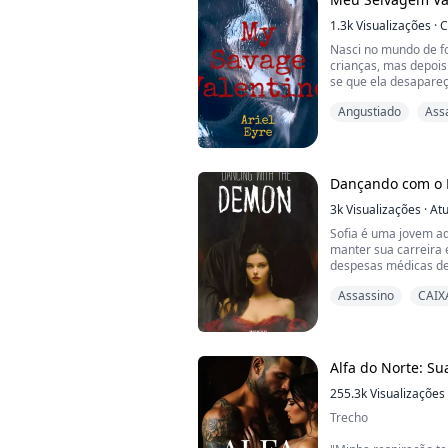
intervenho para pro
1.3k
Visualizações
·
C
também.
Nasci no mundo de f
O plano é escapar c
crianças, mas depois
encontrarmos uma o
se que ela desapareç
conturbada da minha 
Como eu poderia sabe
Angustiado
Ass
sangue e selvageria
morte, estou destina
destruição. Não impo
desse tipo de cruelda
Dançando com o
3k
Visualizações
·
Atu
Sofia é uma jovem a
manter sua carreira 
despesas médicas d
solução financeira, 
Assassino
CAIX
inesperada: um cont
um empresário poder
Aiden precisa de um
cumprir uma cláusula
Alfa do Norte: S
255.3k
Visualizações
Trecho