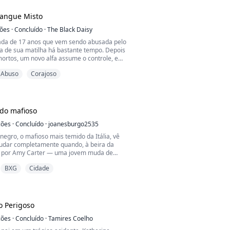
ar ao ...
Sangue Misto
ções
·
Concluído
·
The Black Daisy
iada de 17 anos que vem sendo abusada pelo
ta de sua matilha há bastante tempo. Depois
mortos, um novo alfa assume o controle, e
ir e começar uma vida nova para si.
Abuso
Corajoso
 destino não permite que ela escape para o
 ela é capturada e levada de volta à casa
a ser punida por seu novo alfa por ter
do mafioso
ções
·
Concluído
·
joanesburgo2535
egro, o mafioso mais temido da Itália, vê
udar completamente quando, à beira da
o por Amy Carter — uma jovem muda de
nte e luz única. O que começa como uma
BXG
Cidade
orma-se numa obsessão avassaladora: ele
a desafiar a própria família, as regras da
os inimigos para tê-la, arriscando
 tudo.
o Perigoso
ções
·
Concluído
·
Tamires Coelho