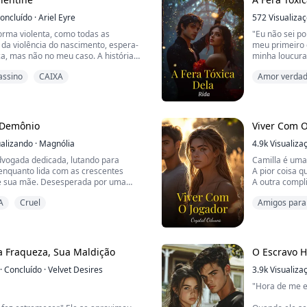
tegê-la. Faço com que me levem
companheiro t
oncluído
·
Ariel Eyre
572
Visualiza
j...
orma violenta, como todas as
"Eu não sei po
om minha irmã sempre que
 da violência do nascimento, espera-
meu primeiro 
portunidade.
a, mas não no meu caso. A história
minha loucura
família veio com uma longa linha de
pessoa que am
r que nossa prisão seria ...
assino
CAIXA
Amor verdad
. Do meu nascimento até a minha
somente você 
da a viver no meio do caos e da
você é só minh
rta que eu tenha tentado escapar
de. Tent...
Shah Mir é o 
homem cruel, s
 Demônio
Viver Com O
alizando
·
Magnólia
4.9k
Visualiza
dvogada dedicada, lutando para
Camilla é uma
enquanto lida com as crescentes
A pior coisa q
e sua mãe. Desesperada por uma
A outra compl
ela se vê diante de uma proposta
envolve Dylan
A
Cruel
Amigos para
rato de casamento com Aiden Thorne,
O absurdo é q
oso e enigmático.
casa de Dylan,
Bilionário
Estar tão pert
 casamento de conveniência para
toque dele. A
 no testamento de seu avô e gara...
Ne...
ua Fraqueza, Sua Maldição
O Escravo 
·
Concluído
·
Velvet Desires
3.9k
Visualiza
"Hora de me e