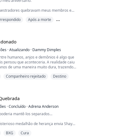
o meu aniversário.
uestradores quebravam meus membros e
m até a morte, minha família estava dando
rrespondido
Após a morte
rme para a minha irmã, Chloe — sim, a
iversário no mesmo dia, mas só o dela valia
orar.
 meu pai pedindo ajuda. Ele deu uma
ndonado
esprezo e desligou na minha cara: “Para de
 ridículo de ...
ções
·
Atualizando
·
Dammy Dimples
tre humanos, anjos e demônios é algo que
s pensou que aconteceria. A realidade caiu
nos de uma maneira muito dura, trazendo
a e ameaças à raça humana. Eles olhavam
Companheiro rejeitado
Destino
êmulas, mãos atrofiadas e suor escorrendo
nquanto observavam os mundos que
 guerra para o continente deles.
tava tensa demais para ...
 Quebrada
ções
·
Concluído
·
Adrena Anderson
oderia mantê-los separados...
sterioso medalhão de herança envia Shayne
 o futuro, ela se vê completamente imersa
BXG
Cura
de magia e segredos. Rapidamente, ela