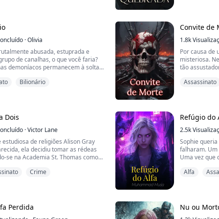
ela se tornou tenente, graças ao
começa a desc
m espírito dedicado.
enquanto luta
tempo e no es
 seus subordinados e u...
devastador ao
io
Convite de 
oncluído
·
Olivia
1.8k
Visualiza
utalmente abusada, estuprada e
Por causa de 
rupo de canalhas, o que você faria?
misteriosa. Ne
has demoníacos permanecem à solta,
tão assustador
o?
Observando a
ato
Bilionário
Assassinato
ar com demônios. A única maneira de
uma, percebi q
é se tornar um deles, usando métodos
 contra eles...
a Dois
Refúgio do 
oncluído
·
Victor Lane
2.5k
Visualiza
 estudiosa de religiões Alison Gray
Sophie queria
recida, ela decidiu tomar as rédeas
falharam. Um 
ando-se na Academia St. Thomas como
Uma vez que c
ama Especial Thomas. Conforme
entender o qu
ssinato
Crime
Alfa
Assa
undo o desaparecimento da irmã,
olhos brilhant
ida em uma série de assassinatos
escuridão. Ra
res.
olhos, soltand
altura, em pé s
Oliver era charmoso, mas arrogan...
fa Perdida
Nu ou Mort