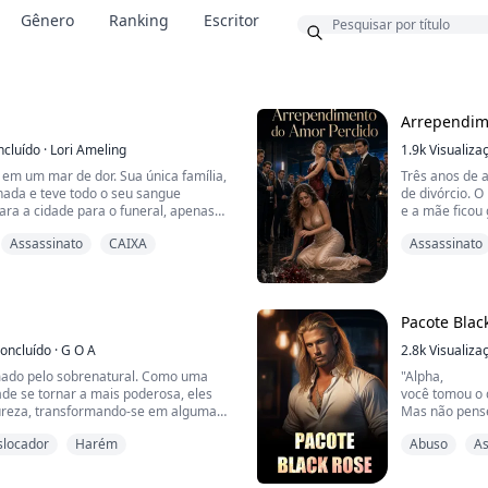
Bônus
Gênero
Ranking
Escritor
Arrependim
ncluído
·
Lori Ameling
1.9k
Visualiza
 em um mar de dor. Sua única família,
Três anos de 
inada e teve todo o seu sangue
de divórcio. 
para a cidade para o funeral, apenas
e a mãe ficou
la era o verdadeiro alvo. Um fantasma
ela se humilh
Assassinato
CAIXA
Assassinato
a matar inocentes e ser temido como
indenização a
m vampiro pronto para sacrificar
profundamente
 ganhar um lugar no conselho dos
noite com ele.
Ela finge acei
s...
Pacote Blac
oncluído
·
G O A
2.8k
Visualiza
ado pelo sobrenatural. Como uma
"Alpha,
de se tornar a mais poderosa, eles
você tomou o 
reza, transformando-se em algumas
Mas não pense
ortais a caminhar por esta terra.
Até a próxima
slocador
Harém
Abuso
As
O Rei dos Ren
iram um segredo que meu tipo tem
milhares de anos. O sangue de