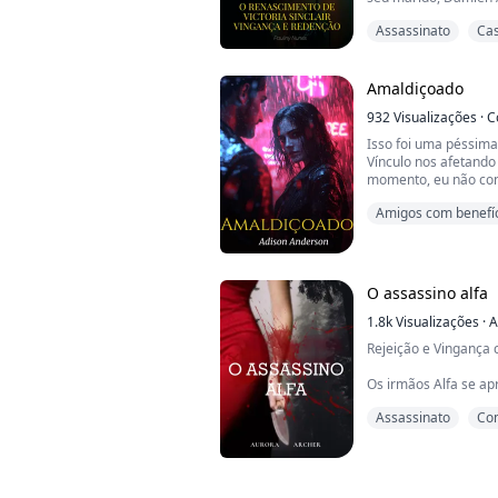
na vida. Renascida 
Assassinato
Ca
seu casamento, Vict
desejo de vingança. 
amante, ela elabora 
esquemas...
Amaldiçoado
932
Visualizações
·
C
Isso foi uma péssima
Vínculo nos afetando 
momento, eu não con
Amigos com benefí
"Você provavelmente 
Inimigos para ama
"Por quê?" perguntei
"Porque eu não sei 
O assassino alfa
aguentar você me to
nos arrependeremos
1.8k
Visualizações
·
A
Rejeição e Vingança c
A atração do Víncu...
Os irmãos Alfa se a
Assassinato
Co
Ambos herdaram o ca
brilho e sem vida, co
Desilusão amorosa
Eles começaram a me
que já haviam captu