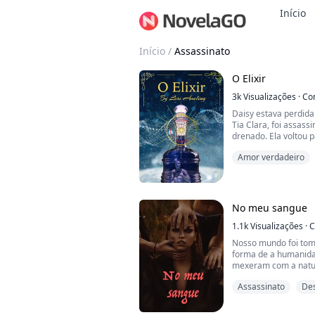
Início
Início
/
Assassinato
O Elixir
3k
Visualizações
·
Co
Daisy estava perdida
Tia Clara, foi assass
drenado. Ela voltou 
para descobrir que e
Amor verdadeiro
cujo único prazer er
um Deus da morte; u
todos os outros para
sete líderes; ...
No meu sangue
1.1k
Visualizações
·
C
Nosso mundo foi tom
forma de a humanida
mexeram com a natu
das criaturas mais m
Assassinato
De
Agora, eles descobr
tentado manter por 