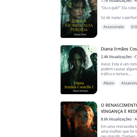
1.7k
Visualizações
·
A
"Ou o quê?" Ela colo
Só de inalar o perfu
é ativada, o que me 
Assassinato
Eró
é uma pessoa que c
pecador.
Marcus despreza Zen
finge amá-la a qualqu
Diana Irmãos Cost
leiloado para dois po
conheceu po...
2.4k
Visualizações
·
C
Aviso: Este é um ro
podem causar algum t
tráfico e tortura.
"Coloquei minha cabe
Abuso
Assassin
das memórias, talvez
que mais doeram, as
e roubaram minha alm
dezesseis anos com St
O RENASCIMENTO
VINGANÇA E RE
8.6k
Visualizações
·
A
Em uma reviravolta trá
uma mulher que foi t
seu marido, Damien 