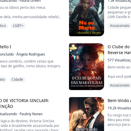
tualizando
·
Fauna Green
1.3k
Visualiza
cou os lábios perto dos meus.
Cidade pequen
pequenas e gr
me dela, minha personalidade rebelde
Lilith Deville
faz liberar minha alma condenada. Ela
Lakeside, uma 
tico
LGBT+
Assassinato
ontinuará me transformando em um
de um lago, o 
lugar, apesar 
a com todas as suas forças, mas
Entre andar d
er custo. Sem saber, seu trono foi
tramar contra
ello I
O Clube do 
tenciais Alfas masculinos que ela
caminhoneir...
Reverse Ha
oncluído
·
Ângela Rodrigues
577
Visualiza
mance sombrio, contém cenas que
ipo de gatilho, como abuso, estupro,
Bem-vindo ao
ça entre os joelhos tentando escapar
Aqui você pod
ato
Cidade
 porque as primeiras vezes foram as
sombrias e s
 que destruíram um coração inocente
Assassinato
perverso ou p
a." Beatrice Costello se casou aos
amarras da re
efano Sartori. Após viver set...
fantástico. S
nós somos lou
 DE VICTORIA SINCLAIR:
Bem-Vindo a
DENÇÃO
19.2k
Visualiz
Meu nome é Al
tualizando
·
Pauliny Nunes
escrava do imp
Eu rasgo sua 
Meu pau está p
gica do destino, Victoria Sinclair,
pescoço para 
raída e brutalmente assassinada por
fome, desejan
Ashford, recebe uma segunda chance