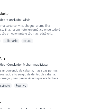
obrir a maldição oculta de sua família
 com a sensação de estar deslocada no
paço. Shayne é atingida por um golpe
 descobrir que uma cadeia de ev...
Morte
ções
·
Concluído
·
Olivia
uma carta convite, cheguei a uma ilha
sta ilha, há um hotel enigmático onde tudo é
, tão emocionante e tão inacreditável!
s pessoas ao meu redor morrerem uma por
Bilionário
Bruxa
ue esta é uma terra de morte...
Alfa
ções
·
Concluído
·
Muhammad Musa
 sair correndo da cabana, mas suas pernas
rosnado alto surgiu de dentro da cabana.
omeçou, não parou. Assim que ela tentava
e estava acontecendo, avistou um par de
ssinato
Fugitivo
es, olhando diretamente para ela na
pidamente, ela apontou sua lanterna para os
o um grito alto. Um lobo de três metros de
obre ...
o