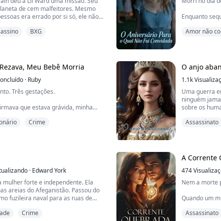
in deu a Lil Ward uma missão. Seu
Morri no dia d
o planeta de cem malfeitores. Mesmo
ssoas era errado por si só, ele não
Enquanto seq
força que o impelia a cometer o crime
me violentava
assino
BXG
Amor não co
obcecado em ajudar as pessoas enquanto
uma festa eno
indesejáveis. Um dia, ele conheceu
gente fazia an
Assassinato
ca esperou se apaixonar por ela. Lil
a pena comem
Liguei para o
 Rezava, Meu Bebê Morri­a
O anjo aba
risadinha de d
oncluído
·
Ruby
usar esse golpe
1.1k
Visualiza
to. Três gestações.
Uma guerra en
ninguém jamai
irmava que estava grávida, minha
sobre os huma
rava na capela nos fundos da mansão.
consigo guerr
ionário
Crime
Assassinato
com pernas tr
e arrastavam para o hospital e me
pelo rosto e
mper a gravidez de um bebê saudável.
trouxeram sua
eu terceiro aborto, arrastei meu
A atmosfera es
A Corrente
ara segui-la até a capela.
tualizando
·
Edward York
474
Visualiza
mpurrei aquela po...
 mulher forte e independente. Ela
Nem a morte p
nas areias do Afeganistão. Passou do
o fuzileira naval para as ruas de
Quando um mi
o policial de rua e depois como
Anderson para
dade
Crime
Assassinato
os. Suas habilidades foram
em um mundo 