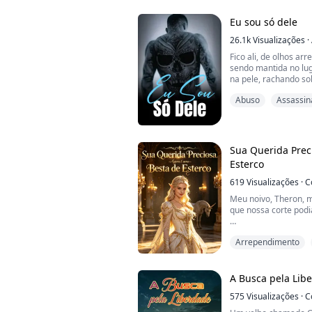
vampiro contém o pod
imensa. Há uma corri
Eu sou só dele
26.1k
Visualizações
·
Fico ali, de olhos a
sendo mantida no lu
na pele, rachando s
Como ele pode ser tã
Abuso
Assassin
simplesmente não m
"PARA, POR FAVOR, S
gritar, sentindo lág
bochecha. Eu não ag
Sua Querida Prec
Esterco
Ao som do...
619
Visualizações
·
C
Meu noivo, Theron, 
que nossa corte pod
Eu mandei atrelá-lo 
Arrependimento
pela cidade baixa.
Só porque eu já tinha
A Busca pela Lib
Da última vez, eu me 
575
Visualizações
·
C
montei em todas as c
diziam que nenhuma 