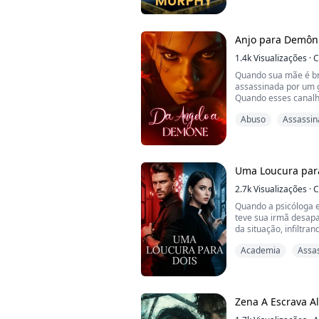
reconhecidas cedo e 
trabalho árduo e a u
Ela era mentora para
Anjo para Demôn
1.4k
Visualizações
·
C
Quando sua mãe é br
assassinada por um g
Quando esses canal
o que você faria entã
Abuso
Assassin
Anjos não podem lid
enfrentar demônios 
demoníacos para lutar
Uma Loucura par
2.7k
Visualizações
·
C
Quando a psicóloga e
teve sua irmã desapa
da situação, infiltr
professora do Progr
Academia
Assa
investigava mais a f
Alison se viu envolv
bizarros e assustado
O renomado detetive 
Zena A Escrava Al