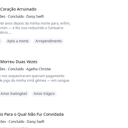
z quando o mundo está sendo atormentado
enegados? Lobas e filhotes estão
 Coração Arruinado
. Alcateias estão sendo atacadas e
ções
·
Concluído
·
Daisy Swift
ete anos depois da minha morte para, enfim,
------------------------------...
 mim — e fez isso reduzindo o Santuário
mbros.
o
Após a morte
Arrependimento
 de Cecília, sua frágil amorzinho de infância,
rido uma recaída. Ela precisava do meu
 para sobreviver.
 que, nas Masmorras Abissais, sete anos
e Morreu Duas Vezes
sido ele mesmo quem abriu meu peito e me
t...
ções
·
Concluído
·
Agatha Christie
ue nos sequestraram queriam pagamento
 de jogo da minha irmã gêmea — em sangue.
i, negociador do FBI, apareceu com sua
Amor Inatingível
Amor trágico
 encontrou Lily com um corte de papel,
esperadamente. Eu estava morrendo de um
bala num porão abaixo.
e com meu último fôlego: “Pai, por favor,
io Para o Qual Não Fui Convidada
Estou me esvaindo em sangue.”
ções
·
Concluído
·
Daisy Swift