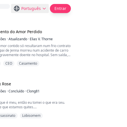
Português
Entrar
ento do Amor Perdido
ções
·
Atualizando
·
Elias V. Thorne
amor contido só resultaram num frio contrato
O pai de Jenna morreu num acidente de carro
 gravemente doente no hospital. Sem saída,
ou para pedir cinquenta milhões de
CEO
Casamento
o ex-marido Hansen, mas ele a humilhou
, obrigando-a a trocar dinheiro por uma
tar o emprego para se infiltrar na empresa do
k Rose
ções
·
Concluído
·
Clong81
que é meu, então eu tomei o que era seu.
 que estamos quites.
 vez,
sassinato
Lobisomem
egados"