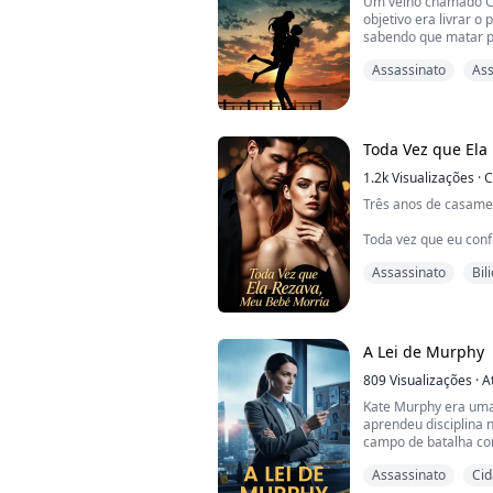
Um velho chamado Ca
amazona. Meu bri...
objetivo era livrar 
sabendo que matar pe
tinha poder sobre a 
Assassinato
Ass
horrível. Lil ficou 
também eliminava os 
Kaila Breaks, mas nun
mante...
Toda Vez que Ela
1.2k
Visualizações
·
C
Três anos de casamen
Toda vez que eu conf
cunhada, Ofélia, ent
Assassinato
Bil
Então meus sogros m
obrigavam a interro
Na noite depois do m
A Lei de Murphy
corpo enfraquecido p
809
Visualizações
·
A
No instante em que e
Kate Murphy era uma
aprendeu disciplina 
campo de batalha com
Boston, primeiro com
Assassinato
Ci
detetive de homicídi