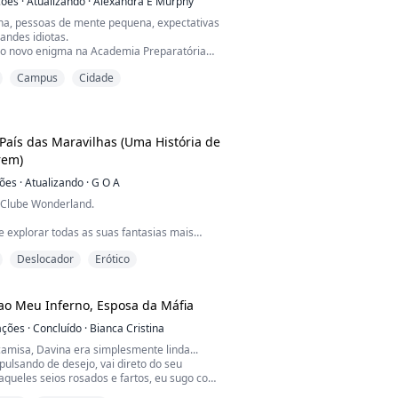
ções
·
Atualizando
·
Alexandra E Murphy
a, pessoas de mente pequena, expectativas
andes idiotas.
 é o novo enigma na Academia Preparatória
escola de prestígio à beira de um rio e não
Campus
Cidade
que faz sentido, só que não. Ela já odeia o
da paisagem bonita.
e moto pelas terras sagradas dos nativos,
 aqueles que encontra e manter
País das Maravilhas (Uma História de
rem)
ções
·
Atualizando
·
G O A
 Clube Wonderland.
e explorar todas as suas fantasias mais
onhos mais estranhos. Nenhum pensamento
Deslocador
Erótico
edido extravagante é demais. Liberte-se das
alidade e junte-se a nós neste mundo
olte-se e enlouqueça um pouco, porque todos
cos aqui.
o Meu Inferno, Esposa da Máfia
ações
·
Concluído
·
Bianca Cristina
icia. Estou presa no Clube Wonderland,
lacável d...
camisa, Davina era simplesmente linda...
ulsando de desejo, vai direto do seu
aqueles seios rosados e fartos, eu sugo com
do mais, com força, entre beijos e mordidas,