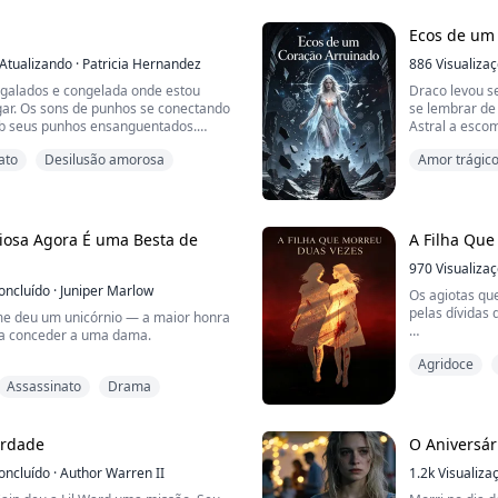
er de cura super-rápida e força
O que você fa
da para ver que...
pelo rei dos r
Ecos de um
desaparecendo
Atualizando
·
Patricia Hernandez
eliminadas.
886
Visualiza
rregalados e congelada onde estou
Draco levou s
--------------------
gar. Os sons de punhos se conectando
se lembrar de
ob seus punhos ensanguentados.
Astral a esco
o cruel e sem coração? Por que ele
ato
Desilusão amorosa
Amor trágic
e deixa em paz?
Tudo por causa
que tinha sof
Ó PARA!" Ouço minha própria voz
Sangue Estelar
rimas quentes escorrerem pela minha
uentava mais.
Ele não sabia
iosa Agora É uma Besta de
A Filha Qu
atrás, tinha 
drenou até a úl
970
Visualiza
oncluído
·
Juniper Marlow
Os agiotas q
pelas dívidas
me deu um unicórnio — a maior honra
ia conceder a uma dama.
Quando meu pa
Agridoce
equipe tática,
a uma carroça de esterco e o enviei
chorando des
Assassinato
Drama
ferimento de 
 vivido essa vida antes.
Liguei para el
erdade
O Aniversár
mande ajuda. 
orgulhei daquela criatura. Eu a
oncluído
·
Author Warren II
1.2k
Visualiza
açadas, em todas as procissões, e
...
besta tão pura jamais escolhera uma