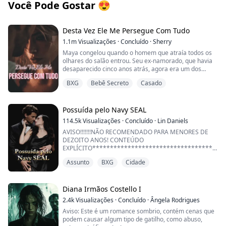
Você Pode Gostar
😍
Desta Vez Ele Me Persegue Com Tudo
1.1m
Visualizações
·
Concluído
·
Sherry
Maya congelou quando o homem que atraía todos os
olhares do salão entrou. Seu ex-namorado, que havia
desaparecido cinco anos atrás, agora era um dos
magnatas mais ricos de Boston. Naquela época, ele
BXG
Bebê Secreto
Casado
nunca havia dado pistas sobre sua verdadeira
identidade — e então desapareceu sem deixar rastros.
Vendo seu olhar frio agora, ela só podia presumir que
ele havia escondido a verdade para testá-la, concluído
Possuída pelo Navy SEAL
que ela era fútil, e partido decepcionado.
114.5k
Visualizações
·
Concluído
·
Lin Daniels
AVISO!!!!!!!NÃO RECOMENDADO PARA MENORES DE
Do lado de fora do salão, ela foi até ele enquanto ele
DEZOITO ANOS! CONTEÚDO
fumava perto da porta, querendo pelo menos se
EXPLÍCITO***********************************
explicar.
*********Ele enfia dois dedos na minha boca. “Chupa.
Assunto
BXG
Cidade
Deixa bem molhadinho pra mim.”
— Você ainda está com raiva de mim?
Eu não sei por que eu faço o que esse homem manda
Ele jogou o cigarro longe e olhou para ela com um
quando ele manda, mas eu obedeço todas as vezes,
Diana Irmãos Costello I
desprezo evidente.
sem falhar, e chupo aqueles dedos como se a minha
2.4k
Visualizações
·
Concluído
·
Ângela Rodrigues
vida dependesse disso.
— Com raiva? Você acha que eu estou com raiva?
Aviso: Este é um romance sombrio, contém cenas que
Deixe-me adivinhar: a Maya finalmente descobre
podem causar algum tipo de gatilho, como abuso,
Minhas coxas começam a tremer quando eu ouço o
quem eu sou e agora quer "se reconectar". Mais uma