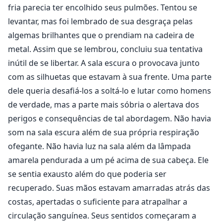
para tentar fugir. O lobisomem pulou em sua direção.
fria parecia ter encolhido seus pulmões. Tentou se
Ela queria gritar, mas apenas ar saiu de sua boca
levantar, mas foi lembrado de sua desgraça pelas
enquanto caía de costas no chão. A besta estava sobre
algemas brilhantes que o prendiam na cadeira de
ela num piscar de olhos. Ele olhou dentro de sua alma
metal. Assim que se lembrou, concluiu sua tentativa
enquanto permanecia acima dela com as patas
inútil de se libertar. A sala escura o provocava junto
firmemente plantadas de cada lado de seu corpo.
com as silhuetas que estavam à sua frente. Uma parte
Lágrimas escorriam de seus olhos naquele momento
dele queria desafiá-los a soltá-lo e lutar como homens
de desespero e medo paralisante. A besta monstruosa
de verdade, mas a parte mais sóbria o alertava dos
parecia a própria encarnação da morte. A baba da
perigos e consequências de tal abordagem. Não havia
criatura caiu a centímetros de seu rosto e ela se
som na sala escura além de sua própria respiração
contorceu. "Aaron?" ela mal conseguiu dizer. A besta
ofegante. Não havia luz na sala além da lâmpada
ignorou como se nada tivesse saído de sua boca. Ela
amarela pendurada a um pé acima de sua cabeça. Ele
fechou os olhos enquanto se preparava para um
se sentia exausto além do que poderia ser
golpe fatal.
recuperado. Suas mãos estavam amarradas atrás das
costas, apertadas o suficiente para atrapalhar a
circulação sanguínea. Seus sentidos começaram a