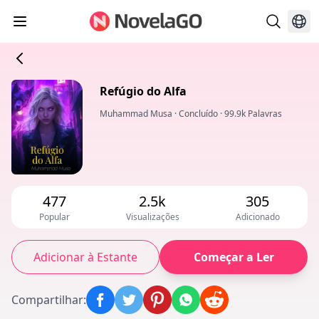
Refúgio do Alfa
Muhammad Musa
·
Concluído
·
99.9k Palavras
477
2.5k
305
Popular
Visualizações
Adicionado
Adicionar à Estante
Começar a Ler
Compartilhar
: