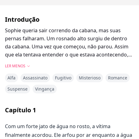
Introdução
Sophie queria sair correndo da cabana, mas suas
pernas falharam. Um rosnado alto surgiu de dentro
da cabana. Uma vez que começou, não parou. Assim
que ela tentava entender o que estava acontecendo,
avistou um par de olhos brilhantes, olhando
LER MENOS
diretamente para ela na escuridão. Rapidamente, ela
Alfa
Assassinato
Fugitivo
Misterioso
Romance
apontou sua lanterna para os olhos, soltando um grito
alto. Um lobo de três metros de altura, em pé sobre as
Suspense
Vingança
patas traseiras, a encarava, pronto para atacar. Os
músculos eram mais do que intimidadores e os olhos
Capítulo
1
brilhavam como brasas. Sophie olhou incrédula e
deixou a lanterna cair. Levou um momento para
Com um forte jato de água no rosto, a vítima
reconhecer a besta mitológica que ela não esperava
finalmente acordou. Ele arfou por ar enquanto a água
encontrar naquela noite. Ela deu um passo para trás