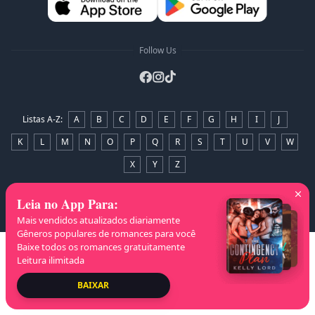
Follow Us
Listas A-Z
:
A
B
C
D
E
F
G
H
I
J
K
L
M
N
O
P
Q
R
S
T
U
V
W
X
Y
Z
Direitos Autorais
© 2026 NovelaGO
Leia no App Para
:
Mais vendidos atualizados diariamente
Gêneros populares de romances para você
Baixe todos os romances gratuitamente
Leitura ilimitada
BAIXAR