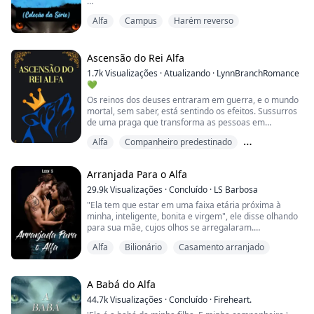
Uma dor aguda me atingiu. Eles não me queriam mais
Alfa
Campus
Harém reverso
aqui.
Será que essa era a forma dele de dizer que ele não
queria o bebê? Será que ele estava com medo demais
Ascensão do Rei Alfa
para dizer isso na minha cara?
1.7k
Visualizações
·
Atualizando
·
LynnBranchRomance
💚
Eu me tensei quando David se aproximou por trás de
Os reinos dos deuses entraram em guerra, e o mundo
mim e envolveu seus braços em volta da minha
mortal, sem saber, está sentindo os efeitos. Sussurros
cintura.
de uma praga que transforma as pessoas em
monstros se espalham por todos os cantos da terra,
"Não queremos fazer isso, mas não temos outra es...
Alfa
Companheiro predestinado
mas ninguém consegue deter a doença.
Conto de fadas
A Alcateia da Lua Dourada prosperou no caos antes,
Arranjada Para o Alfa
mas o respeitado alfa acabou de passar as rédeas
para seu filho, Henry. É o teste final para um novo Alfa,
29.9k
Visualizações
·
Concluído
·
LS Barbosa
e sua...
"Ela tem que estar em uma faixa etária próxima à
minha, inteligente, bonita e virgem", ele disse olhando
para sua mãe, cujos olhos se arregalaram.
"Alfa, como vamos descobrir se ela era virgem ou
Alfa
Bilionário
Casamento arranjado
não...?"
"Não me importo, se eu devo me casar com uma
humana que não é minha companheira, então ela deve
ser alguém que nunca foi tocada por um homem",
A Babá do Alfa
disse o Alfa levantando-se do sofá.
44.7k
Visualizações
·
Concluído
·
Fireheart.
"O que faremos, ...