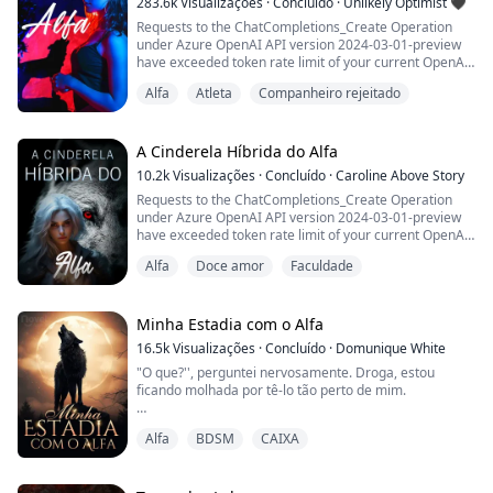
283.6k
Visualizações
·
Concluído
·
Unlikely Optimist 🖤
Pensei que ele fosse apen...
Requests to the ChatCompletions_Create Operation
under Azure OpenAI API version 2024-03-01-preview
have exceeded token rate limit of your current OpenAI
S0 pricing tier. Please retry after 1 second. Please go
Alfa
Atleta
Companheiro rejeitado
here: https://aka.ms/oai/quotaincrease if you would like
to further increase the default rate limit.
Status: 429 (Too Many Requests)
ErrorCode: 429
A Cinderela Híbrida do Alfa
10.2k
Visualizações
·
Concluído
·
Caroline Above Story
Content:
Requests to the ChatCompletions_Create Operation
{"error":{"code":"429","message":...
under Azure OpenAI API version 2024-03-01-preview
have exceeded token rate limit of your current OpenAI
S0 pricing tier. Please retry after 2 seconds. Please go
Alfa
Doce amor
Faculdade
here: https://aka.ms/oai/quotaincrease if you would like
to further increase the default rate limit.
Status: 429 (Too Many Requests)
ErrorCode: 429
Minha Estadia com o Alfa
16.5k
Visualizações
·
Concluído
·
Domunique White
Content:
"O que?'', perguntei nervosamente. Droga, estou
{"error":{"code":"429","message"...
ficando molhada por tê-lo tão perto de mim.
Ele sorri de forma sarcástica e diz, "te lamber de cima
Alfa
BDSM
CAIXA
a baixo".
Antes que eu possa responder, ele me levanta, me