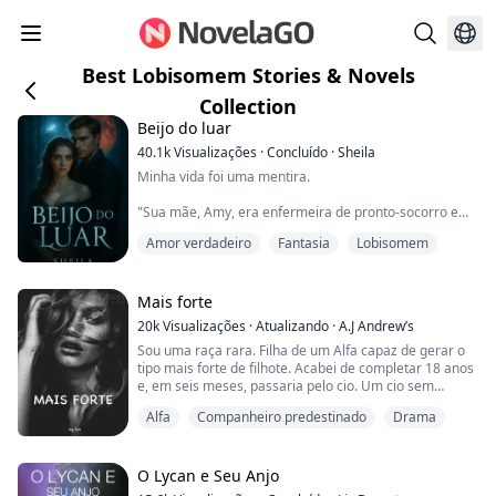
Best Lobisomem Stories & Novels
Collection
Beijo do luar
40.1k
Visualizações
·
Concluído
·
Sheila
Minha vida foi uma mentira.
"Sua mãe, Amy, era enfermeira de pronto-socorro em
um hospital local em Nova Jersey. Ela era linda, tinha
Amor verdadeiro
Fantasia
Lobisomem
um bom coração e sempre estava pronta para salvar
uma vida. 'Uma vida perdida é uma vida a mais.' Era o
que ela sempre dizia sempre que eu tentava pedir
para ela passar mais tempo comigo. Quando ela me
Mais forte
disse que estava grávida de você, eu rejeitei a
20k
Visualizações
·
Atualizando
·
A.J Andrew’s
gravidez. Foi o...
Sou uma raça rara. Filha de um Alfa capaz de gerar o
tipo mais forte de filhote. Acabei de completar 18 anos
e, em seis meses, passaria pelo cio. Um cio sem
parceiro poderia matar um lobo. Então, meus pais
Alfa
Companheiro predestinado
Drama
convidaram líderes de alcateia e seus filhos para
nossas terras para competir pela minha mão. Dizer
que eu estava nervosa seria um eufemismo. Era muito
comum uma alfa fêmea ser fecundada e depoi...
O Lycan e Seu Anjo