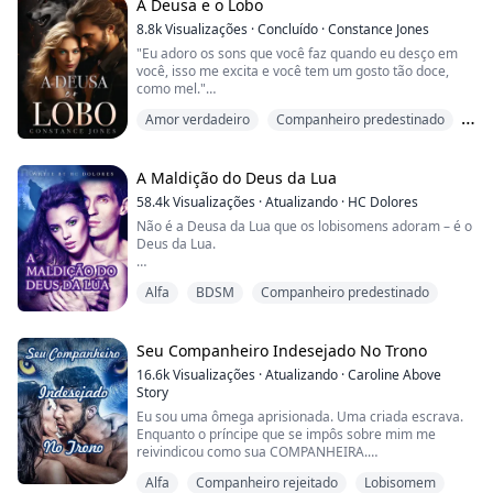
mente. Nossa companheira!!
A Deusa e o Lobo
Daphne gritou quando o lobo pulou sobre ela e a
8.8k
Visualizações
·
Concluído
·
Constance Jones
derrubou no chão. Ela olhou para o lobo pairando
"Eu adoro os sons que você faz quando eu desço em
sobre ela, congelada de terror.
você, isso me excita e você tem um gosto tão doce,
Ela sibilou de do...
como mel."
Amor verdadeiro
Companheiro predestinado
Quando Charlie começou a sonhar com seu amante
ideal, ela não tinha ideia de que ele poderia ser real, ou
Lobisomem
seu chefe e companheiro destinado.
A Maldição do Deus da Lua
Depois de finalmente conseguir o emprego dos
58.4k
Visualizações
·
Atualizando
·
HC Dolores
sonhos, Charlie conhece o CEO pela primeira vez,
Não é a Deusa da Lua que os lobisomens adoram – é o
apenas para descobrir que ele é o homem que tem
Deus da Lua.
rea...
Há milhares de anos, diz-se que o Deus da Lua
Alfa
BDSM
Companheiro predestinado
caminhava pela terra, governando os lobisomens
como a divindade que ele era. Isso até que um coven
de bruxas malignas o amaldiçoou, forçando o Deus da
Lua a um sono eterno. Elas o trancaram em uma
Seu Companheiro Indesejado No Trono
cripta, e sua maldição só pode ser quebrada por sua
16.6k
Visualizações
·
Atualizando
·
Caroline Above
verdadeira companheira.
Story
Eu sou uma ômega aprisionada. Uma criada escrava.
1.000 anos dep...
Enquanto o príncipe que se impôs sobre mim me
reivindicou como sua COMPANHEIRA.
Alfa
Companheiro rejeitado
Lobisomem
“Minha... companheira...”