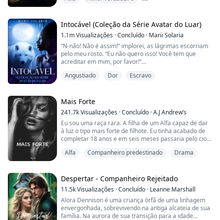
desconhecida e minha magia é indescritível, fui
marcado com um delicado padrão em espiral ao redor
Companheiro predestinado
do meu braço direito superior.
Intocável (Coleção da Série Avatar do Luar)
Eu tenho magia, como os testes mostraram, mas
1.1m
Visualizações
·
Concluído
·
Marii Solaria
nunca se encaixo...
“N-não! Não é assim!” implorei, as lágrimas escorriam
pelo meu rosto. “Eu não quero isso! Você tem que
acreditar em mim, por favor!”
Angustiado
Dor
Escravo
Sua mão grande agarrou violentamente minha
garganta, me levantando do chão sem esforço. Seus
dedos tremiam a cada aperto, apertando as vias
aéreas vitais para minha vida.
Mais Forte
241.7k
Visualizações
·
Concluído
·
A.J Andrew’s
Eu tossi; engasguei enquanto sua raiva queimava
Eu sou uma raça rara. A filha de um Alfa capaz de dar
através dos meus poros e me incinerava interna...
à luz o tipo mais forte de filhote. Eu tinha acabado de
completar 18 anos e em seis meses passaria pelo cio.
Um cio sem acasalamento poderia matar um lobo.
Alfa
Companheiro predestinado
Drama
Então meus pais convidaram líderes de matilha e seus
filhos para nossas terras para competir pela minha
mão. Dizer que eu estava nervosa era um eufemismo.
Era muito comum uma fêmea alfa ser ...
Despertar - Companheiro Rejeitado
11.5k
Visualizações
·
Concluído
·
Leanne Marshall
Alora Dennison é uma criança órfã de uma linhagem
envergonhada, sobrevivendo na antiga alcateia de sua
família. Na aurora de sua transição para a idade