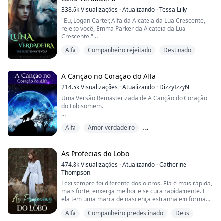
é apenas um bilionário qualquer, ele também é um
338.6k
Visualizações
·
Atualizando
·
Tessa Lilly
lobisomem ...
"Eu, Logan Carter, Alfa da Alcateia da Lua Crescente,
rejeito você, Emma Parker da Alcateia da Lua
Crescente."
Alfa
Companheiro rejeitado
Destinado
Eu podia sentir meu coração se partindo. Leon estava
uivando dentro de mim, e eu podia sentir sua dor.
Ela estava me olhando diretamente, e eu podia ver a
A Canção no Coração do Alfa
dor em seus olhos, mas ela se recusava a demonstrar.
214.5k
Visualizações
·
Atualizando
·
DizzyIzzyN
A maioria dos lobos cai de joelhos de dor. Eu queria
Uma Versão Remasterizada de A Canção do Coração
cair de joelhos e arranhar...
do Lobisomem.
Alora, foi odiada por sua família desde o nascimento. O
Alfa
Amor verdadeiro
passatempo favorito de sua família é torturá-la.
Companheiro rejeitado
Ao completar dezoito anos, ela é rejeitada por seu
companheiro, que acaba sendo o namorado de sua
As Profecias do Lobo
irmã mais velha.
474.8k
Visualizações
·
Atualizando
·
Catherine
Thompson
Quebrando as correntes que prendiam seus poderes,
Lexi sempre foi diferente dos outros. Ela é mais rápida,
Alora é libertada da família que a odeia e ganha uma
mais forte, enxerga melhor e se cura rapidamente. E
nova f...
ela tem uma marca de nascença estranha em forma
de pata de lobo. Mas ela nunca se considerou especial.
Alfa
Companheiro predestinado
Deus
Até que chega perto de seu vigésimo aniversário. Ela