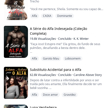
Trecho
"Você me pertence, Sheila. Somente eu sou capaz de
fazer você se sentir assim. Seus gemidos e corpo me
Alfa
CAIXA
Dominante
pertencem. Sua alma e seu corpo são todos meus!"
Alfa Killian Reid, o Alfa mais temido de todo o Norte,
A Série do Alfa Indesejada (Coleção
rico, poderoso e amplamente temido no mundo
Completa)
sobrenatural, era a inveja de todas as outras alcateias.
19.8k
Visualizações
·
Concluído
·
K. K. Winter
Acreditava-se que ele tinha tudo... poder, fama, riqueza
e o favor da de...
"Faça isso! Estupre-me!" Ela gritou, do fundo de seus
pulmões, desafiando a besta dentro dele.
Ele riu, genuinamente, alto.
Alfa
Garoto Mau
Lobisomem
"Você não faz ideia do que está fazendo comigo, não é,
gatinha?" ele perguntou, alcançando seu cinto.
Substituto Acidental para o Alfa
"Essa coisinha de morder o lábio que você faz, sempre
que me olha- está me deixando louco.
62.8k
Visualizações
·
Concluído
·
Caroline Above Story
Depois de lutar contra a infertilidade por anos e ser
Os arrepios percorrendo seu corpo, quando eu te dei
traída pelo seu amante, Ella finalmente decide ter um
um tapa- me excitaram tanto,...
bebê sozinha.
No entanto, tudo dá errado quando ela é inseminada
Alfa
Doce amor
Gravidez
com o esperma do intimidante bilionário Dominic
Sinclair.
De repente, sua vida vira de cabeça para baixo quando
o erro vem à tona - especialmente porque Sinclair não
Luna Verdadeira