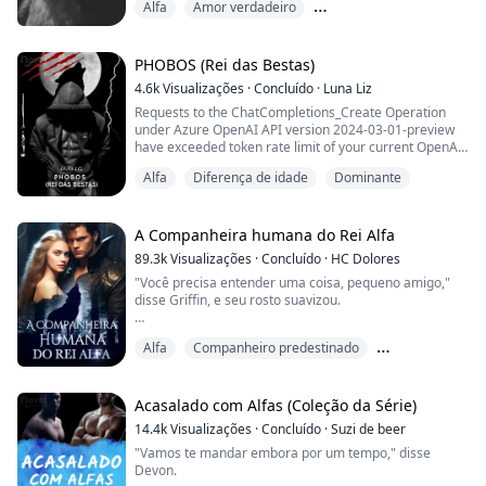
Alfa
Amor verdadeiro
corpo e puxam o tecido da minha blusa para cima, ele
dá um beijo molhado bem ao lado do meu umbigo. Eu
Companheiro predestinado
me contraio ao soltar um suspiro. Ele vai subindo,
cobrindo meu estômago com beijos lentos, ...
PHOBOS (Rei das Bestas)
4.6k
Visualizações
·
Concluído
·
Luna Liz
Requests to the ChatCompletions_Create Operation
under Azure OpenAI API version 2024-03-01-preview
have exceeded token rate limit of your current OpenAI
S0 pricing tier. Please retry after 3 seconds. Please go
Alfa
Diferença de idade
Dominante
here: https://aka.ms/oai/quotaincrease if you would like
to further increase the default rate limit.
Status: 429 (Too Many Requests)
ErrorCode: 429
A Companheira humana do Rei Alfa
89.3k
Visualizações
·
Concluído
·
HC Dolores
Content:
"Você precisa entender uma coisa, pequeno amigo,"
{"error":{"code":"429","message"...
disse Griffin, e seu rosto suavizou.
"Esperei nove anos por você. Quase uma década
Alfa
Companheiro predestinado
desde que senti esse vazio dentro de mim. Uma parte
de mim começou a se perguntar se você não existia ou
Lobisomem
se já tinha morrido. E então te encontrei, bem dentro
da minha própria casa."
Acasalado com Alfas (Coleção da Série)
14.4k
Visualizações
·
Concluído
·
Suzi de beer
Ele usou uma de suas mãos para acariciar minha
"Vamos te mandar embora por um tempo," disse
bochecha e arrepios surgiram por to...
Devon.