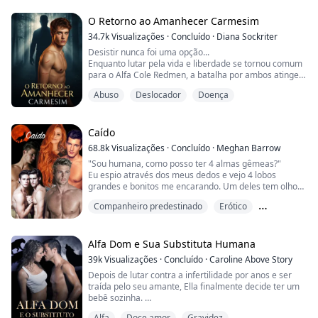
percebe que todas as suas peculiaridades ficam mais
fortes. Ela não sabe nada sobre o mundo sobrenatural
O Retorno ao Amanhecer Carmesim
ou companheiros. Até que a mar...
34.7k
Visualizações
·
Concluído
·
Diana Sockriter
Desistir nunca foi uma opção...
Enquanto lutar pela vida e liberdade se tornou comum
para o Alfa Cole Redmen, a batalha por ambos atinge
um novo nível assim que ele finalmente retorna ao
Abuso
Deslocador
Doença
lugar que nunca chamou de lar. Quando sua luta para
escapar resulta em amnésia dissociativa, Cole deve
superar um obstáculo após o outro para chegar ao
lugar que só conhece em seus sonhos. Ele seguirá
Caído
seus sonhos ...
68.8k
Visualizações
·
Concluído
·
Meghan Barrow
"Sou humana, como posso ter 4 almas gêmeas?"
Eu espio através dos meus dedos e vejo 4 lobos
grandes e bonitos me encarando. Um deles tem olhos
vermelhos brilhantes, que provavelmente é o Colton, o
Companheiro predestinado
Erótico
outro amarelo, que provavelmente é o Joel, e os outros
2 têm olhos azuis brilhantes, que devem ser os
Harém reverso
gêmeos. "Meu Deus... isso é incrível!"
Alfa Dom e Sua Substituta Humana
Colton se aproxima lentamente de quatro patas, com
39k
Visualizações
·
Concluído
·
Caroline Above Story
as orelhas...
Depois de lutar contra a infertilidade por anos e ser
traída pelo seu amante, Ella finalmente decide ter um
bebê sozinha.
No entanto, tudo dá errado quando ela é inseminada
Alfa
Doce amor
Gravidez