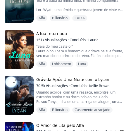
'Ela é a babá da minha filha. E minha companheira.'
Lori Wyatt, uma tímida e quebrada jovem de vinte e
dois anos com um passado sombrio, recebe a
Alfa
Bilionário
CAIXA
oportunidade de uma vida quando é convidada a ser a
babá de um recém-nascido que perdeu a mãe no
parto. Lori aceita, ansiosa para escapar de seu
passado.
A lua retornada
151k
Visualizações
·
Concluído
·
Laurie
Gabriel Caine é o Alfa da respeitada alcateia Moon
"Saia do meu castelo!"
Fang e o CEO da Caine Inc. Uma noite de bebedei...
Laura olhou para o homem que gritava na sua frente,
seu marido e o príncipe do reino. Ela fez tudo o que
podia para se tornar uma boa luna, mas o príncipe
Alfa
Lobisomem
Luna
ainda a abandonou. Porque ela não era a sua
companheira.
Até Laura ser morta, ela não sabia onde estava a sua
companheira... A Deusa da Lua teve pena dela e deu-
Grávida Após Uma Noite com o Lycan
lhe uma segunda vida.
70.5k
Visualizações
·
Concluído
·
Kellie Brown
Agora ela não é mais Luna Laura, mas La...
Quando acordei com uma ressaca, encontrei um
estranho bonito e nu dormindo ao meu lado.
Eu sou Tanya, filha de uma barriga de aluguel, uma
ômega sem lobo e sem cheiro.
Alfa
Bilionário
Casamento arranjado
No meu 18º aniversário, quando planejava dar minha
virgindade para meu namorado, o encontrei dormindo
com minha irmã.
Fui ao bar para ficar bêbada e acabei tendo uma noite
O Amor de Lita pelo Alfa
de aventura com o estranho bonito.