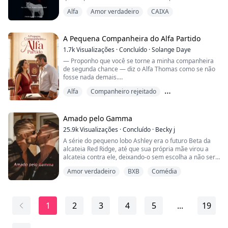
estava ali.
Alfa
Amor verdadeiro
CAIXA
Ela o seguiu por um corredor até chegar a uma porta e
percebeu que estava parada nos Aposentos do Rei.
Então ela ouviu. Um som que fez seu estômago se
A Pequena Companheira do Alfa Partido
revirar e seu peito doer. Gemidos vinham do outro lado
1.7k
Visualizações
·
Concluído
·
Solange Daye
da porta.
— Proponho que você se torne a minha companheira
de segunda chance — diz o Alfa Thomas como se não
Lágrimas começara...
fosse nada demais.
Alfa
Companheiro rejeitado
Não consigo conter a gargalhada que escapa dos
meus lábios. — Você enlouqueceu? Eu sabia que tinha
Diferença de idade
sido um erro beijar você sem permissão, e eu pedi
desculpas — digo, ofendida.
Amado pelo Gamma
25.9k
Visualizações
·
Concluído
·
Becky j
— Mas como você tem a coragem de usar isso como
A série do pequeno lobo Ashley era o futuro Beta da
moeda de troca para me chantagear e me obrigar a
alcateia Red Ridge, até que sua própria mãe virou a
virar ...
alcateia contra ele, deixando-o sem escolha a não ser
fugir para salvar sua vida, com seu pai ao seu lado.
Amor verdadeiro
BXB
Comédia
Tudo o que Ashley sempre quis foi encontrar sua alma
gêmea e ter uma família, mas agora ele enfrenta a luta
para simplesmente sobreviver.
1
2
3
4
5
...
19
Será que ele e seu pai conseguirão chegar a um lug...