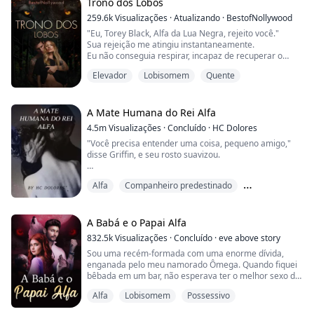
coloca no balcão entre minhas pernas e começa a me
Trono dos Lobos
beijar e lamber.
259.6k
Visualizações
·
Atualizando
·
BestofNollywood
"Eu, Torey Black, Alfa da Lua Negra, rejeito você."
Sua língua alcança meu pescoço e eu tremo. Fiquei
Sua rejeição me atingiu instantaneamente.
ainda mais molhada do que já estava.
Eu não conseguia respirar, incapaz de recuperar o
fôlego enquanto meu peito subia e descia, meu
Meu corpo estava esquentando, meu ...
Elevador
Lobisomem
Quente
estômago revirando, incapaz de me manter firme
enquanto assistia seu carro acelerar pela entrada e se
afastar de mim.
A Mate Humana do Rei Alfa
Eu nem mesmo pude confortar minha loba, ela
4.5m
Visualizações
·
Concluído
·
HC Dolores
imediatamente se retirou para o fundo da minha ...
"Você precisa entender uma coisa, pequeno amigo,"
disse Griffin, e seu rosto suavizou.
"Esperei nove anos por você. Quase uma década
Alfa
Companheiro predestinado
desde que senti esse vazio dentro de mim. Uma parte
de mim começou a se perguntar se você não existia ou
Dominante
se já tinha morrido. E então te encontrei, bem dentro
da minha própria casa."
A Babá e o Papai Alfa
832.5k
Visualizações
·
Concluído
·
eve above story
Ele usou uma de suas mãos para acariciar minha
Sou uma recém-formada com uma enorme dívida,
bochecha e arrepios surgiram por to...
enganada pelo meu namorado Ômega. Quando fiquei
bêbada em um bar, não esperava ter o melhor sexo da
minha vida. E na manhã seguinte, também não
Alfa
Lobisomem
Possessivo
esperava acordar e descobrir que o cara com quem
tive um encontro casual era o chefe bilionário Alfa do