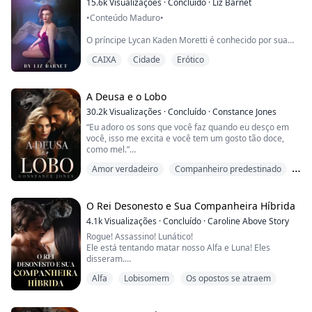
15.6k
Visualizações
·
Concluído
·
Liz Barnet
•Conteúdo Maduro•
O príncipe Lycan Kaden Moretti é conhecido por sua
impiedade e crueldade, mas isso muda até o dia em
CAIXA
Cidade
Erótico
que ele encontra um anjo ferido na floresta - Isabelle
Morgan, que supostamente é sua companheira.
Cativa e mantida longe da civilização por toda a sua
A Deusa e o Lobo
vida, Isabelle não sabe nada sobre o mundo. Em sua
30.2k
Visualizações
·
Concluído
·
Constance Jones
fuga de seus captores maliciosos, ela se vê exposta a
“Eu adoro os sons que você faz quando eu desço em
um mundo novo e perigo...
você, isso me excita e você tem um gosto tão doce,
como mel.”
Amor verdadeiro
Companheiro predestinado
Quando Charlie começou a sonhar com seu amante
ideal, ela não tinha ideia de que ele poderia ser real, ou
Lobisomem
seu chefe e companheiro destinado.
O Rei Desonesto e Sua Companheira Híbrida
Depois de finalmente conseguir o emprego dos
4.1k
Visualizações
·
Concluído
·
Caroline Above Story
sonhos, Charlie conhece o CEO pela primeira vez,
Rogue! Assassino! Lunático!
apenas para descobrir que ele é o homem que tem
Ele está tentando matar nosso Alfa e Luna! Eles
rea...
disseram.
Amaldiçoado pela deusa da lua, eu digo!
Alfa
Lobisomem
Os opostos se atraem
Até que encontrei minha companheira...
Companheira! Lucas gargalhou, alto e insano em sua