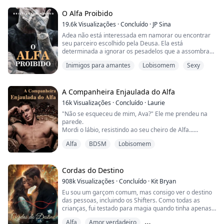
meu namorado... Como as coisas vão se desenrolar
depois que acidentalmente me tornei a babá residente
O Alfa Proibido
da fi...
19.6k
Visualizações
·
Concluído
·
JP Sina
Adea não está interessada em namorar ou encontrar
seu parceiro escolhido pela Deusa. Ela está
determinada a ignorar os pesadelos que a assombram
durante o sono, manter seu emprego na alcateia Half
Inimigos para amantes
Lobisomem
Sexy
Moon e viver uma vida pacífica. Quando sua melhor
amiga, Mavy, implora para que ela a acompanhe até
Desert Moon para encontrar seu parceiro, ela não
consegue dizer não. O que Adea faz quando é ela
A Companheira Enjaulada do Alfa
quem e...
16k
Visualizações
·
Concluído
·
Laurie
"Não se esqueceu de mim, Ava?" Ele me prendeu na
parede.
Mordi o lábio, resistindo ao seu cheiro de Alfa...
"Como você saiu?" O dedo percorreu meu rosto.
Alfa
BDSM
Lobisomem
"Acha que pode escapar, companheira?" Xavier estava
agindo de forma irracional, se comportando de
maneiras difíceis de prever e ainda mais difíceis de se
defender.
Cordas do Destino
908k
Visualizações
·
Concluído
·
Kit Bryan
Além de tudo, o vínculo de acasalamento estava de
Eu sou um garçom comum, mas consigo ver o destino
volta com força total, dominand...
das pessoas, incluindo os Shifters. Como todas as
crianças, fui testado para magia quando tinha apenas
alguns dias de vida. Como minha linhagem específica é
Alfa
Amor verdadeiro