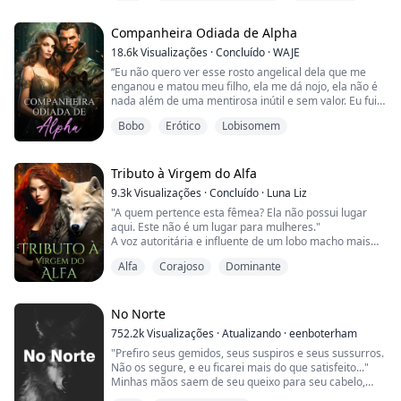
Ela sentiu a respiração quente dele acariciar a nuca
Companheira Odiada de Alpha
quando ele sussurrou atrás dela. Ela se moveu
devagar demais para impedir que o homem a forçasse
18.6k
Visualizações
·
Concluído
·
WAJE
contra a grama abaixo deles.
“Eu não quero ver esse rosto angelical dela que me
enganou e matou meu filho, ela me dá nojo, ela não é
“Minha... companheira!” Ele gritou enquanto a imobili...
nada além de uma mentirosa inútil e sem valor. Eu fui
tão bom para ela e é assim que ela me retribui? Eu a
Bobo
Erótico
Lobisomem
amava pra caralho, mudei quem eu era por causa dela.
Aguentei o jeito irritante e embaraçoso dela, mas sabe
de uma coisa, leve-a de volta para o Ryan se precisar,
tenho certeza de que ele f...
Tributo à Virgem do Alfa
9.3k
Visualizações
·
Concluído
·
Luna Liz
"A quem pertence esta fêmea? Ela não possui lugar
aqui. Este não é um lugar para mulheres."
A voz autoritária e influente de um lobo macho mais
velho ecoa pela sala, as paredes altas carregando o
Alfa
Corajoso
Dominante
som de sua condenação à minha presença.
"Acho que você está enganado, pois este É o lugar para
mim. Sou uma Alfa." Um brilho de dentes ao meu lado
No Norte
enquanto meu espírito guerreiro se eleva, um lento
752.2k
Visualizações
·
Atualizando
·
eenboterham
lampe...
"Prefiro seus gemidos, seus suspiros e seus sussurros.
Não os segure, e eu ficarei mais do que satisfeito..."
Minhas mãos saem de seu queixo para seu cabelo,
puxando suas pontas. Suas mãos descem pelo meu