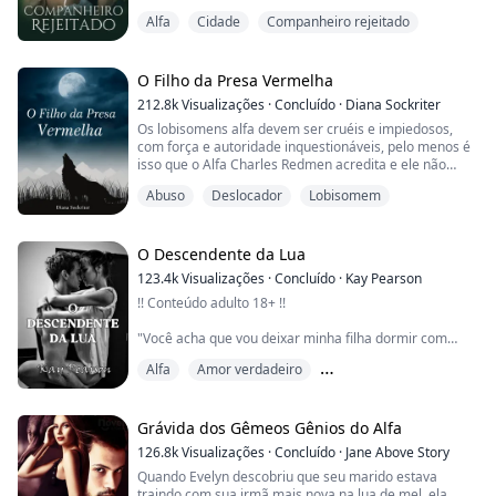
adulta, em uma reviravolta inesperada do destino, ela
Alfa
Cidade
Companheiro rejeitado
imprime-se no companheiro com quem será ligada
para a eternidade. Apenas ele não é o homem dos
seus sonhos. Ele é o único em todo o estado com quem
ela nunca teria desejado se ligar. Colton Sant...
O Filho da Presa Vermelha
212.8k
Visualizações
·
Concluído
·
Diana Sockriter
Os lobisomens alfa devem ser cruéis e impiedosos,
com força e autoridade inquestionáveis, pelo menos é
isso que o Alfa Charles Redmen acredita e ele não
hesita em criar seus filhos da mesma maneira.
Abuso
Deslocador
Lobisomem
O Alfa Cole Redmen é o mais novo dos seis filhos do
Alfa Charles e da Luna Sara Mae, líderes da alcateia
Red Fang. Nascido prematuramente, o Alfa Charles o
rejeitou sem hesitação, considerando-o fraco ...
O Descendente da Lua
123.4k
Visualizações
·
Concluído
·
Kay Pearson
!! Conteúdo adulto 18+ !!
"Você acha que vou deixar minha filha dormir com
quem ela quiser", ele cuspiu. Ele me chutou nas
Alfa
Amor verdadeiro
costelas, me fazendo voar de volta pelo chão.
"Eu não..." eu tossi, ofegante.
Companheiro predestinado
Senti como se meu peito tivesse desabado. Pensei que
fosse vomitar quando Hank agarrou meu cabelo e
Grávida dos Gêmeos Gênios do Alfa
levantou minha cabeça. CRAQUE. Foi como se meu
126.8k
Visualizações
·
Concluído
·
Jane Above Story
olho tivesse explodido dentro do crânio quando ele ...
Quando Evelyn descobriu que seu marido estava
traindo com sua irmã mais nova na lua de mel, ela