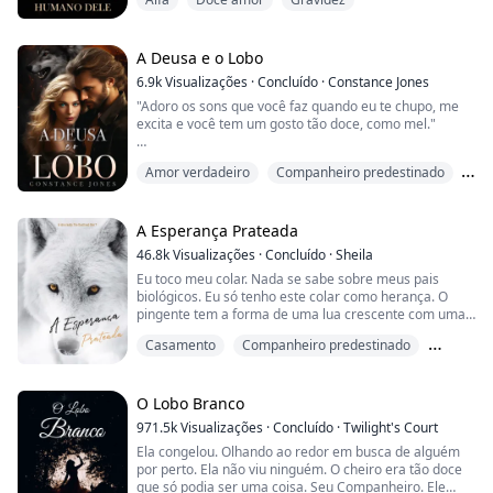
com o esperma do intimidante bilionário Dominic
Sinclair.
De repente, sua vida vira de cabeça para baixo quando
o erro vem à tona - especialmente porque Sinclair não
A Deusa e o Lobo
é apenas um bilionário qualquer, ele também é um
6.9k
Visualizações
·
Concluído
·
Constance Jones
lobisomem ...
"Adoro os sons que você faz quando eu te chupo, me
excita e você tem um gosto tão doce, como mel."
Quando Charlie começou a sonhar com seu amante
Amor verdadeiro
Companheiro predestinado
ideal, ela não fazia ideia de que ele poderia ser real, ou
seu chefe e companheiro destinado.
Lobisomem
Depois de finalmente conseguir o emprego dos seus
A Esperança Prateada
sonhos, Charlie conhece o CEO pela primeira vez,
46.8k
Visualizações
·
Concluído
·
Sheila
apenas para descobrir que ele é o homem que tem
Eu toco meu colar. Nada se sabe sobre meus pais
realizado t...
biológicos. Eu só tenho este colar como herança. O
pingente tem a forma de uma lua crescente com uma
estrela na ponta onde um diamante repousa no centro.
Casamento
Companheiro predestinado
Gravada nele há algumas palavras que não consigo ler.
Assim como meu pingente, também tenho uma marca
Deslocador
de nascença em forma de lua crescente com uma
estrela no meu quadril. Minha mãe disse que talvez...
O Lobo Branco
971.5k
Visualizações
·
Concluído
·
Twilight's Court
Ela congelou. Olhando ao redor em busca de alguém
por perto. Ela não viu ninguém. O cheiro era tão doce
que só podia ser uma coisa. Seu Companheiro. Ele