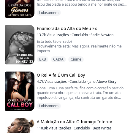
ficou desolada e acabou tendo a melhor noite de sexo
casual com um estranho atraente. 6 anos depois,
Lobisomem
Evelyn se torna mãe solteira de gêmeos geniais. Eles
estão fazendo uma transmissão ao vivo para encontrar
o pai deles no famoso Quiz Nation. Ele para o amigo:
Os meninos são meus! Encontre-a!
Enamorada do Alfa do Meu Ex
13.7k
Visualizações
·
Concluído
·
Sadie Newton
Está tudo tão errado?
Provavelmente está! Mas agora, realmente não me
importo.
Deixo minhas pernas se abrirem. O rosto do grande e
BXB
CAIXA
Ciúme
mau lobo negro encontra seu lugar aninhado entre
minhas pernas. Respirando fundo, ele inala meu cheiro
- meu desejo - e emite um gemido baixo e gutural.
Suas presas afiadas tocam levemente minha pele,
O Rei Alfa É Um Call Boy
fazendo com que eu solte um grito enquanto faíscas
4.7k
Visualizações
·
Concluído
·
Jane Above Story
percorrem minha v...
Fiona, uma Luna perfeita, fica com o coração partido
quando descobre que seu noivo a traiu. Em um ato
impulsivo de vingança, ela contrata um garoto de
programa para uma noite de paixão selvagem. Ao
Lobisomem
amanhecer no dia seguinte, ela deixa dinheiro para
trás e escapa, acreditando que teve sua doce vingança.
Pouco sabe Fiona que sua vida está prestes a dar uma
reviravolta surpreendente quando descobre q...
A Maldição do Alfa: O Inimigo Interior
110.9k
Visualizações
·
Concluído
·
Best Writes