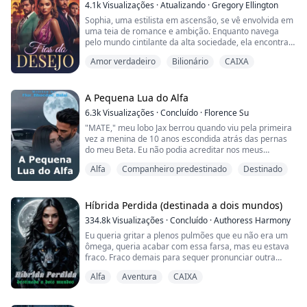
piora...
4.1k
Visualizações
·
Atualizando
·
Gregory Ellington
Sophia, uma estilista em ascensão, se vê envolvida em
uma teia de romance e ambição. Enquanto navega
pelo mundo cintilante da alta sociedade, ela encontra
uma série de homens cativantes - desde um magnata
Amor verdadeiro
Bilionário
CAIXA
do setor imobiliário até um carismático produtor de
cinema. Mas quando a busca de Sophia por amor e
sucesso a leva a um caminho de múltiplos
relacionamentos, ela precisa enfrentar as
A Pequena Lua do Alfa
consequência...
6.3k
Visualizações
·
Concluído
·
Florence Su
"MATE," meu lobo Jax berrou quando viu pela primeira
vez a menina de 10 anos escondida atrás das pernas
do meu Beta. Eu não podia acreditar nos meus
ouvidos, não sou nenhum pervertido, mas como uma
Alfa
Companheiro predestinado
Destinado
criança poderia ser minha companheira? Mas Jax
estava determinado. A pequena Mercedes da alcateia
Lua de Prata é a pequena Luna da nossa alcateia.
Híbrida Perdida (destinada a dois mundos)
Depois que o Alpha Zane da Lua da Meia-Noite
334.8k
Visualizações
·
Concluído
·
Authoress Harmony
convenceu...
Eu queria gritar a plenos pulmões que eu não era um
ômega, queria acabar com essa farsa, mas eu estava
fraco. Fraco demais para sequer pronunciar outra
palavra.
Alfa
Aventura
CAIXA
Ele soltou um profundo suspiro antes de continuar,
agora de frente para todos presentes na cerimônia. "É