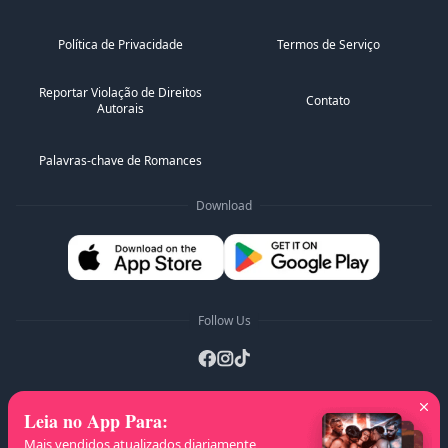
Política de Privacidade
Termos de Serviço
Reportar Violação de Direitos
Contato
Autorais
Palavras-chave de Romances
Download
Follow Us
Leia no App Para
:
Listas A-Z
:
A
B
C
D
E
F
G
H
I
J
Mais vendidos atualizados diariamente