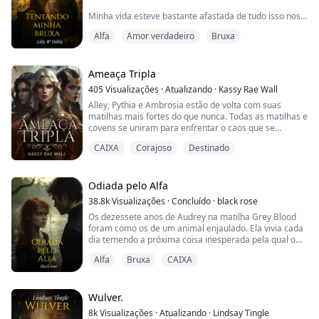
Minha vida esteve bastante afastada de tudo isso nos
últimos 6 anos. Antes disso, a turbulência do nosso
Alfa
Amor verdadeiro
Bruxa
mundo sobrenatural não fazia nada além de pesar na
minha consciência por coisas que eu não podia mudar.
Até que uma mulher, uma armadilha para ursos e o
destino viraram tudo de cabeça para baixo.
Ameaça Tripla
405
Visualizações
·
Atualizando
·
Kassy Rae Wall
Então, havia apenas Ela.
Alley, Pythia e Ambrosia estão de volta com suas
matilhas mais fortes do que nunca. Todas as matilhas e
Com ela, agora eu tinha o poder de mudar aquele
covens se uniram para enfrentar o caos que se
mundo, se ao me...
desenrolou além-mar, mas primeiro precisam lidar
CAIXA
Corajoso
Destinado
com os problemas mais próximos de casa.
Com a ajuda de seu conselho e o treinamento
constante, veremos como todos trabalham juntos
como uma frente unida. Quando vampiros infectados
Odiada pelo Alfa
vêm buscar seu povo...
38.8k
Visualizações
·
Concluído
·
black rose
Os dezessete anos de Audrey na matilha Grey Blood
foram como os de um animal enjaulado. Ela vivia cada
dia temendo a próxima coisa inesperada pela qual o
Alfa poderia puni-la. Audrey se esforçava para
Alfa
Bruxa
CAIXA
entender o sonho misterioso que vinha tendo, mas
nada fazia sentido para ela, estava perdida. Ela
desejava ser libertada da matilha Grey Blood, mas
perdeu toda esperança de sobrevivência quando se
Wulver.
vi...
8k
Visualizações
·
Atualizando
·
Lindsay Tingle