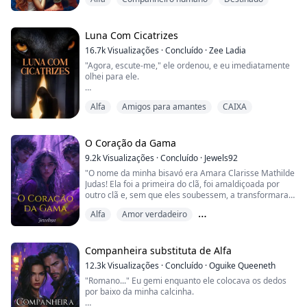
antes de cumprir o desejo de sua mãe: dar-lhe um
herdeiro que se tornaria o próximo Alfa da Matilha.
"Você vai produzir um herdeiro antes que a maldição
Luna Com Cicatrizes
tome conta..."
16.7k
Visualizações
·
Concluído
·
Zee Ladia
Essas são as palavras exatas...
"Agora, escute-me," ele ordenou, e eu imediatamente
olhei para ele.
"Regra número um, nada de gritar. Não importa o que
Alfa
Amigos para amantes
CAIXA
eu faça com você, não quero ouvir um único ruído. Se
eu ouvir, vai ficar muito pior," ele disse, e meu coração
disparou no peito.
O Coração da Gama
"Regra número dois, quando eu mandar você fazer
9.2k
Visualizações
·
Concluído
·
Jewels92
algo, você faz, ou então, eu vou te chicotear
"O nome da minha bisavó era Amara Clarisse Mathilde
repetidamente e garantir que você fique à beira da
Judas! Ela foi a primeira do clã, foi amaldiçoada por
mor...
outro clã e, sem que eles soubessem, a transformaram
em seu pior inimigo. Ela usou seu novo poder para
Alfa
Amor verdadeiro
massacrá-los, até mesmo as crianças."
Companheiro predestinado
Os olhos de Clara se arregalaram na última parte. "Ela
garantiu que seus filhos e os filhos deles pudessem se
Companheira substituta de Alfa
tornar o que ela era. Mas acho que com mai...
12.3k
Visualizações
·
Concluído
·
Oguike Queeneth
"Romano..." Eu gemi enquanto ele colocava os dedos
por baixo da minha calcinha.