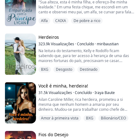
"Sua alteza, esta é minha filha, e ofereço-lhe minha
lealdade." Em uma festa chique, me escondi em um
canto e observei meu pai, um alfa, se curvar para falar
"Minha nossa. Você é deslumbrante. Para um humano,
com o príncipe no trono, enquanto minha irmã,
claro. Eu adoraria te levar para jantar algum di...
Alfa
CAIXA
De pobre a rico
Bernice, usava um vestido apertado e glamoroso,
sentava aos pés do príncipe e mostrava a ele um
sorriso encantador e convencido. Era uma recepção
para o Príncipe e para minha irmã ser sua companhe...
Herdeiros
323.9k
Visualizações
·
Concluído
·
miribaustian
Na leitura do testamento, Kelly e Rodolfo ficam
sabendo que, para ter acesso à herança de uma das
maiores fortunas do país, precisavam se casar.
Os pais deles eram sócios e morreram no mesmo dia,
BXG
Desgosto
Destinado
quando sofreram um acidente no helicóptero em que
viajavam.
Rodolfo, mulherengo, machista e solteiro convicto,
sentiu um ódio atroz por Kelly; ela representava
Você é minha, herdeira!
exatamente o tipo de mulher que ele mais det...
31.5k
Visualizações
·
Concluído
·
Iraya Baute
Ailan Caroline Miller, rica herdeira, prometeu a si
mesma que nenhum homem a amaria por seu
dinheiro. Mudou-se para trabalhar como chefe de
design nas empresas de sua família em Londres e vivia
Amor à primeira vista
BXG
Bilionário/CEO
como uma garota normal. Conheceu Walter Patel e,
dois meses depois, casou-se com ele. Quase desde o
primeiro momento, arrependeu-se do casamento. Eles
viviam com a sogra, que a tratava muito mal. Para
Fios do Desejo