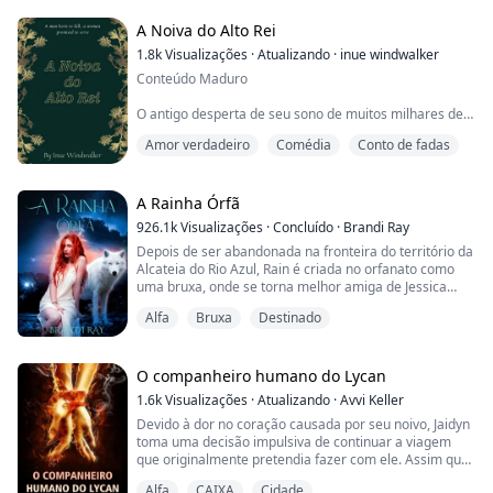
"Prometa-me que você vai sobreviver", eu olho para a
A Noiva do Alto Rei
besta novamente.
1.8k
Visualizações
·
Atualizando
·
inue windwalker
Conteúdo Maduro
"Você vai me fazer cumprir minha pa...
O antigo desperta de seu sono de muitos milhares de
anos para reivindicar a alma gêmea que lhe foi
Amor verdadeiro
Comédia
Conto de fadas
prometida nos tempos antigos. Tão forte que ninguém
poderia vencê-lo. Tão magicamente dotado, que
ninguém poderia contra-atacar seus feitiços, muitos se
encolhem ao ouvir seu nome.
A Rainha Órfã
926.1k
Visualizações
·
Concluído
·
Brandi Ray
Sua companheira, Harmony, 25 anos, nem tinha
Depois de ser abandonada na fronteira do território da
certeza se receberia aquele feito pela deusa. Uma
Alcateia do Rio Azul, Rain é criada no orfanato como
metam...
uma bruxa, onde se torna melhor amiga de Jessica
Tompson, uma órfã lobisomem da alcateia. Após o
Alfa
Bruxa
Destinado
décimo sétimo aniversário de Jessica, ela diz a Rain
que elas precisam fugir da alcateia para salvar Rain de
um destino horrível. Mas antes que possam partir,
Odett, uma filhote de cinco anos, en...
O companheiro humano do Lycan
1.6k
Visualizações
·
Atualizando
·
Avvi Keller
Devido à dor no coração causada por seu noivo, Jaidyn
toma uma decisão impulsiva de continuar a viagem
que originalmente pretendia fazer com ele. Assim que
chegou na cidade, sentiu uma atração avassaladora
Alfa
CAIXA
Cidade