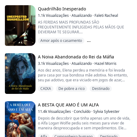
isso não importava. O alfa está tendo uma reunião com
os alfas das alcateias vizinhas na esperança ...
Quadrilhão Inesperado
1.1k
Visualizações
·
Atualizando
·
Faleti Racheal
AS FERIDAS MAIS PROFUNDAS SÃO
FREQUENTEMENTE INFLIGIDAS PELAS MÃOS QUE
DEVERIAM TE SEGURAR.
Nathan Cooper, de 20 anos, marcado por um passado
Amor após o casamento
traumático de enganos e desilusões, jurou nunca mais
amar.
Amor não correspondido
Bilionário
Depois de ver sua mãe trair seu pai com seu inimigo,
pedir o divórcio, ganhar a ação de divórcio e toda a
A Noiva Abandonada do Rei da Máfia
empresa de seu pai, ela entregou tudo ao amante,
3.1k
Visualizações
·
Atualizando
·
Hazel Morris
arruinando a família, o que levou seu pai a ...
Aos dez anos, Elena perdeu a memória e foi levada
para casa por sua bondosa mãe adotiva. No entanto,
seu pai adotivo, que era viciado em jogos de azar,
matou sua mãe quando ela completou dezoito anos e
CAIXA
De pobre a rico
Destinado
vendeu Elena para um gângster para pagar dívidas.
Felizmente, sua verdadeira família a resgatou.
Elena pensou que finalmente teria uma família de
A BESTA QUE AMO É UM ALFA
verdade, mas sua família de elite era fria. Sua mãe...
11.4k
Visualizações
·
Concluído
·
Sylvia Sylvester
Depois de descobrir que tinha apenas um ano de vida,
o Alfa Logan Wolfie pediu seis meses para viver de
maneira despreocupada e sem impedimentos. Ele
queria anestesiar a dor e a tristeza em seu coração
Alfa
Companheiro humano
Destinado