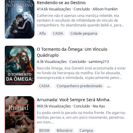
oficial, eu, Beta Damien da Alcateia Lua Negra, rejeito
Rendendo-se ao Destino
minha parceira na presença de todos, e peço
414.6k
Visualizações
·
Concluído
·
Allison Franklin
gentilmente que meu rei ponha fim...
Catherine não é apenas uma mestiça rebelde, ela
também é resultado de infidelidade do vínculo de
companheiro, foi abandonada quando bebê e, para
completar, só consegue se transformar durante a lua
Alfa
CAIXA
Cidade pequena
cheia. Quando Catherine deixou a única alcateia que
conhecia para escapar do novo alfa, a última coisa que
esperava era encontrar seu companheiro... muito
menos que ele fosse o guerreiro principal, cheio...
O Tormento da Ômega: Um Vínculo
Quádruplo
4.3k
Visualizações
·
Concluído
·
samtony213
Nascida ômega, Ava Daniels está acostumada a estar
no fundo da hierarquia da matilha. Ela foi abusada,
menosprezada e intimidada, especialmente pelos
quadrigêmeos do Alfa, seus algozes e as estrelas da
CAIXA
Companheiro predestinado
Matilha Nightshade. Sua única esperança é deixar a
matilha quando completar 18 anos.
Destinado
Mas o destino tem outros planos. No seu aniversário, o
Arruinada: Você Sempre Será Minha.
mundo de Ava desmorona quando a Deusa da Lua
revela seus...
969.5k
Visualizações
·
Concluído
·
Nia Kas
Eu podia senti-lo parado na minha frente. Ele agarrou
minhas pernas e, em um único movimento, penetrou
em mim.
“Porraaa”, não consegui evitar o grito.
BDSM
Bilionário
Campus
“Você precisa aprender a ser obediente”, ele disse