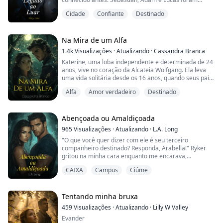
enganados para voltar à alcateia e assumir a
Cidade
Confiante
Destinado
liderança.
Sebastian, com seu olhar penetrante e postura
confiante, foi o primeiro a perceber que algo estava
Na Mira de um Alfa
errado. "Por que nos chamaram de volta?", perguntou
1.4k
Visualizações
·
Atualizando
·
Cassandra Branca
ele, franzindo a testa.
Katerine, uma loba independente e determinada de 24
anos, vive no coração da Alcateia Wolfgang. Ela leva
Adam, sempre o mais ca...
uma vida solitária desde os 16 anos, quando seus pais
foram tragicamente tirados dela durante uma lua
Alfa
Amor verdadeiro
Destinado
cheia por caçadores impiedosos. Sua amiga próxima,
Andrea, era irmã de um homem que a deixava mais
inquieta do que deveria. Ele era seu Alfa, incapaz de
resistir a qualquer saia que cruzasse se...
Abençoada ou Amaldiçoada
965
Visualizações
·
Atualizando
·
L.A. Long
"O que você quer dizer com ele é seu terceiro
companheiro destinado? Responda, Arabella!" Ryker
gritou na minha cara enquanto me encarava,
esperando uma resposta. Olhando para o rosto
CAIXA
Campus
Ciúme
vermelho dele e os punhos cerrados, não tenho
certeza se ele vai me matar ou matar meus
companheiros. Meu irmão é ridiculamente
superprotetor. A única razão pela qual ele está aqui é
Tentando minha bruxa
para cuidar de mim. Ele sabe que ...
459
Visualizações
·
Atualizando
·
Lilly W Valley
Evander