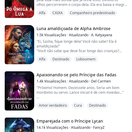
olhos percorrerem o corpo dela. Ela era baixa e magra,
mas tinha curvas em lugares que deixavam sua boca
Alfa
CAIXA
Companheiro predestinado
seca e suas calças apertadas.
Ao observar o rosto dela, seus olhos encontraram os
dela, azuis como gelo, e ele parou de respirar por um
Luna amaldiçoada de Alpha Ambrose
momento.
1.5k
Visualizações
·
Atualizando
·
A. Katyayana
"Ei, Sasha, fique longe dela! Você não sabe? Ela é
Enquanto ele estava congelado, seu lobo esta...
amaldiçoada!"
"Você não sabe que deve ficar longe das crianças?
Deus sabe que tipo de mal você possui."
Alfa
Destinado
Lobisomem
"Não se esqueça que você é a amaldiçoada."
Os sussurros começaram novamente, e eu caminhei
em direção à floresta com meu sorriso forçado.
Apaixonando-se pelo Príncipe das Fadas
Eram os mesmos sussurros, as mesmas palavras que
1.4k
Visualizações
·
Atualizando
·
Del Carmen
eu ouço desde que cresci.
"Próximo! Homem. Dezessete anos. Seria um bom
Não sei se as pessoas algum dia...
mordomo ou servo. Lance inicial é de cem moedas..."
Ellie não podia acreditar que estava vendo pessoas
Amor verdadeiro
Cura
Destinado
sendo compradas e vendidas como gado.
"Eu quero meu humano."
Emparejada com o Príncipe Lycan
"Os humanos não foram feitos para serem nossos
14.1k
Visualizações
·
Atualizando
·
FancyZ
escravos! Você não pode tê-la!"