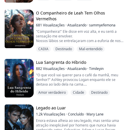
enquanto continuava a me penetrar. Quando senti suas
mãos no meu clitóris, meu corpo tremeu.
“Asher, por favor, é demais”.
O Companheiro de Leah Tem Olhos
“Não. Se eu realmente quisesse te punir, eu te daria
Vermelhos
tudo de mim”, ele diss...
681
Visualizações
·
Atualizando
·
sammyefemona
"Companheira!" Ele disse em voz alta, e eu senti a
sensação me envolver.
Nossos lábios se entrelaçaram com a euforia de nos
encontrarmos. Suas mãos me pressionavam contra
CAIXA
Destinado
Mal-entendido
seu corpo como se quisesse que eu entrasse nele.
Se isso fosse possível, eu não teria recusado.
Eu não tinha olhado para o rosto dele, então levantei a
Lua Sangrenta do Híbrido
cabeça.
"Olhos... olhos vermelhos." Eu não conseguia manter...
882
Visualizações
·
Atualizando
·
Timileyin
"O que você vai querer para o café da manhã, meu
Senhor?" Ashley provocou Logan enquanto ele se
deitava ao lado dela na cama.
"Eu adoraria comer você," Logan respondeu, beijando-
Amor verdadeiro
Cidade
Destinado
a nos lábios enquanto acariciava seu seio volumoso ao
mesmo tempo.
Ela gemeu. "Pare com isso."
"Tem certeza?" Ele provocou com um sorriso malicioso
Legado ao Luar
nos lábios adoravelmente carnudos.
1.2k
Visualizações
·
Concluído
·
Mary Lane
As bochechas de Ashley ficaram escarlat...
Enora estava alheia ao seu legado, mas sentia uma
atração inexplicável por homens que nunca havia
conhecido antes. Sebastian, Adam e Lucas foram