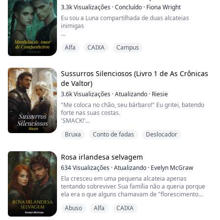
novamente, entregando-lhe um véu preto com uma
3.3k
Visualizações
·
Concluído
·
Fiona Wright
tiara, lindamente adornada co...
Eu sou a Luna compartilhada de duas alcateias
inimigas
Alfa
CAIXA
Campus
Disfarçada como um papel importante da Alcateia
Maple pelo seu Alfa, Cindy foi enviada como refém
para a Alcateia Highland inimiga, sua vida normal
como uma simples entregadora de jornais virou de
Sussurros Silenciosos (Livro 1 de As Crônicas
cabeça para baixo.
de Valtor)
3.6k
Visualizações
·
Atualizando
·
Riesie
Cindy é uma pessoa geneticamente mutada, seus pais
biológicos são lobisomens de sangue puro, mas ela
"Me coloca no chão, seu bárbaro!" Eu gritei, batendo
nã...
forte nas suas costas.
'SMACK!'
O som ecoou pela masmorra quando ele me deu um
Bruxa
Conto de fadas
Deslocador
tapa na bunda.
"Como você ousa me tocar? Você... Bárbaro!"
"Comporte-se, Pequena, ou minha mão pode colidir
Rosa irlandesa selvagem
com sua bundinha de novo."
"Você não ousaria." Ele olhou por cima do ombro, me
634
Visualizações
·
Atualizando
·
Evelyn McGraw
dando um sorriso malicioso. Pelo jeito daquele sorriso,
Ela cresceu em uma pequena alcateia apenas
estava claro que ele pode...
tentando sobreviver. Sua família não a queria porque
ela era o que alguns chamavam de "florescimento
tardio". Todos recebiam seu lobo aos dezesseis anos.
Abuso
Alfa
CAIXA
Seu aniversário veio e passou, e nada de lobo. Ela
finalmente recebeu o dela aos dezoito, mas para eles