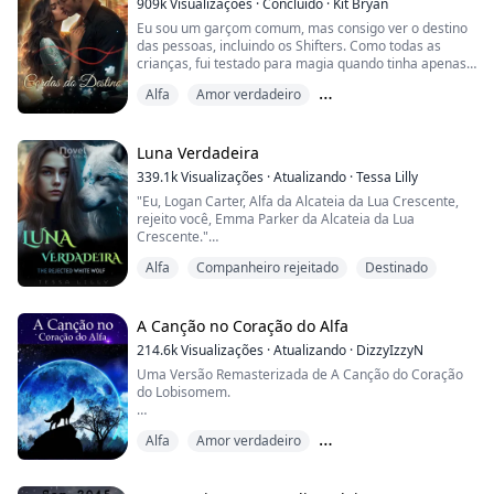
909k
Visualizações
·
Concluído
·
Kit Bryan
Alcateia vizinha enquanto fugia daqueles qu...
Eu sou um garçom comum, mas consigo ver o destino
das pessoas, incluindo os Shifters. Como todas as
crianças, fui testado para magia quando tinha apenas
alguns dias de vida. Como minha linhagem específica é
Alfa
Amor verdadeiro
desconhecida e minha magia é indescritível, fui
marcado com um delicado padrão em espiral ao redor
Companheiro predestinado
do meu braço direito superior.
Luna Verdadeira
Eu tenho magia, como os testes mostraram, mas
339.1k
Visualizações
·
Atualizando
·
Tessa Lilly
nunca se encaixo...
"Eu, Logan Carter, Alfa da Alcateia da Lua Crescente,
rejeito você, Emma Parker da Alcateia da Lua
Crescente."
Alfa
Companheiro rejeitado
Destinado
Eu podia sentir meu coração se partindo. Leon estava
uivando dentro de mim, e eu podia sentir sua dor.
Ela estava me olhando diretamente, e eu podia ver a
A Canção no Coração do Alfa
dor em seus olhos, mas ela se recusava a demonstrar.
214.6k
Visualizações
·
Atualizando
·
DizzyIzzyN
A maioria dos lobos cai de joelhos de dor. Eu queria
Uma Versão Remasterizada de A Canção do Coração
cair de joelhos e arranhar...
do Lobisomem.
Alora, foi odiada por sua família desde o nascimento. O
Alfa
Amor verdadeiro
passatempo favorito de sua família é torturá-la.
Companheiro rejeitado
Ao completar dezoito anos, ela é rejeitada por seu