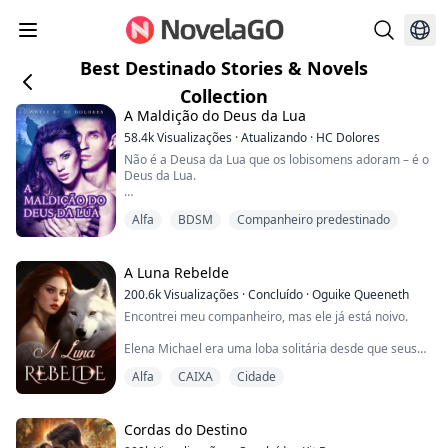
Best Destinado Stories & Novels
Collection
A Maldição do Deus da Lua
58.4k
Visualizações
·
Atualizando
·
HC Dolores
Não é a Deusa da Lua que os lobisomens adoram – é o
Deus da Lua.
Há milhares de anos, diz-se que o Deus da Lua
Alfa
BDSM
Companheiro predestinado
caminhava pela terra, governando os lobisomens
como a divindade que ele era. Isso até que um coven
de bruxas malignas o amaldiçoou, forçando o Deus da
Lua a um sono eterno. Elas o trancaram em uma
A Luna Rebelde
cripta, e sua maldição só pode ser quebrada por sua
200.6k
Visualizações
·
Concluído
·
Oguike Queeneth
verdadeira companheira.
Encontrei meu companheiro, mas ele já está noivo.
1.000 anos dep...
Elena Michael era uma loba solitária desde que seus
pais foram atacados e mortos pelo Alfa de sua
Alfa
CAIXA
Cidade
Alcateia, pois ela possuía o gene Alfa quando tinha dez
anos. Ela foi forçada a sobreviver e vagou sozinha na
floresta, onde seus inimigos não podiam encontrá-la.
Cordas do Destino
Tudo mudou quando ela foi capturada por uma