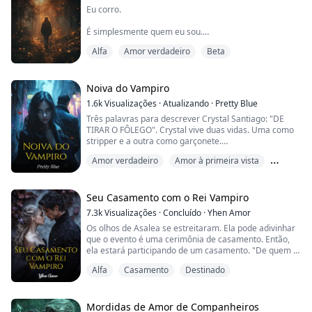
Eu corro.
É simplesmente quem eu sou.
Alfa
Amor verdadeiro
Beta
Sempre que as coisas ficam difíceis, eu caio fora. Em
cada nova situação em que me encontro, tenho uma
estratégia de saída. Porque eu sei o que pode
acontecer se eu não tiver.
Noiva do Vampiro
1.6k
Visualizações
·
Atualizando
·
Pretty Blue
As coisas estão prestes a piorar. Não entendo como ou
Três palavras para descrever Crystal Santiago: "DE
por quê. Estou em um lugar novo, sem conexões pré-
TIRAR O FÔLEGO". Crystal vive duas vidas. Uma como
existentes. Desenvolvi uma vida onde ninguém poderia
stripper e a outra como garçonete.
suspeitar de nada fora do ...
Amor verdadeiro
Amor à primeira vista
Crystal também era conhecida como Jae, a stripper
mais sexy. Seu corpo é quente como o inferno. Ela tem
Comédia
uma figura linda com pele brilhante. Parecia uma fada,
com longos cabelos pretos e brilhantes. Seus lábios
Seu Casamento com o Rei Vampiro
vermelhos e sedutores pareciam tão macios como
7.3k
Visualizações
·
Concluído
·
Yhen Amor
péta...
Os olhos de Asalea se estreitaram. Ela pode adivinhar
que o evento é uma cerimônia de casamento. Então,
ela estará participando de um casamento. "De quem é
esse casamento?" ela perguntou ao homem que a
Alfa
Casamento
Destinado
buscou.
"É o seu, senhora." Ele disse e então pegou algo dentro
de sua sacola de papel. "Por favor, use isso," ele disse
Mordidas de Amor de Companheiros