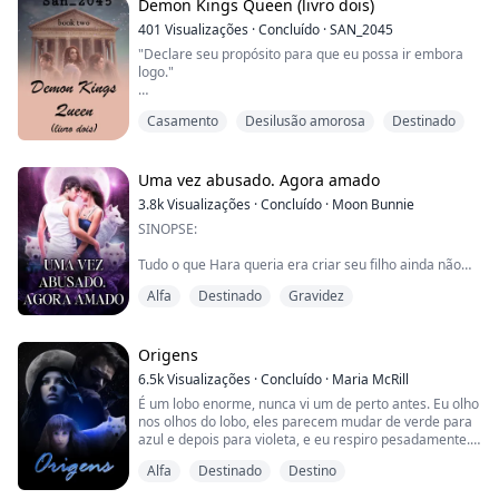
companheiro, que acaba sendo o namorado de sua
Demon Kings Queen (livro dois)
irmã mais velha.
401
Visualizações
·
Concluído
·
SAN_2045
"Declare seu propósito para que eu possa ir embora
Quebrando as correntes que prendiam seus poderes,
logo."
Alora é libertada da família que a odeia e ganha uma
nova f...
"Sério? É assim que você cumprimenta a pessoa que
Casamento
Desilusão amorosa
Destinado
não vê há um tempo?"
A princesa da lua cruzou os braços contra o peito. "Eu
nem me dou ao trabalho de cumprimentar essa
Uma vez abusado. Agora amado
pessoa. Considere-se sortudo."
3.8k
Visualizações
·
Concluído
·
Moon Bunnie
SINOPSE:
"Não sabia que a princesa da lua podia conter tanto
rancor."
Tudo o que Hara queria era criar seu filho ainda não
nascido longe de seu companheiro abusivo e infiel,
"O que posso dizer?" Ela se abaixou no chão. Agora a
Alfa
Destinado
Gravidez
Roland.
diferença de altura ent...
A alcateia da Cruz Vermelha era a mais forte do reino
dos lobisomens, e Hara a escolheu como seu refúgio
Origens
seguro.
6.5k
Visualizações
·
Concluído
·
Maria McRill
É um lobo enorme, nunca vi um de perto antes. Eu olho
Ela se torna garçonete em um bar, e era um trabalho
nos olhos do lobo, eles parecem mudar de verde para
tão normal quanto qualquer outro, até que ela conhece
azul e depois para violeta, e eu respiro pesadamente.
Ryder, o Alfa da alcateia da Cruz Vermelha e dono do
Será que ele vai me matar? Pensando bem, eu
bar....
Alfa
Destinado
Destino
realmente não me importo. É quase como se eu
esperasse que o lobo me fizesse esse favor.