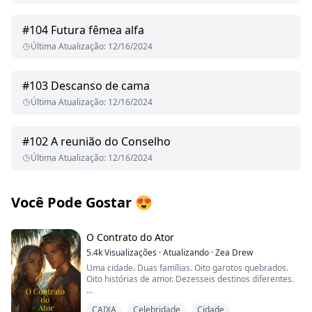
#
104
Futura fêmea alfa
Última Atualização
:
12/16/2024
#
103
Descanso de cama
Última Atualização
:
12/16/2024
#
102
A reunião do Conselho
Última Atualização
:
12/16/2024
Você Pode Gostar
😍
O Contrato do Ator
5.4k
Visualizações
·
Atualizando
·
Zea Drew
Uma cidade. Duas famílias. Oito garotos quebrados.
Oito histórias de amor. Dezesseis destinos diferentes.
Todos ligados ao mesmo destino. E não importa o que
CAIXA
Celebridade
Cidade