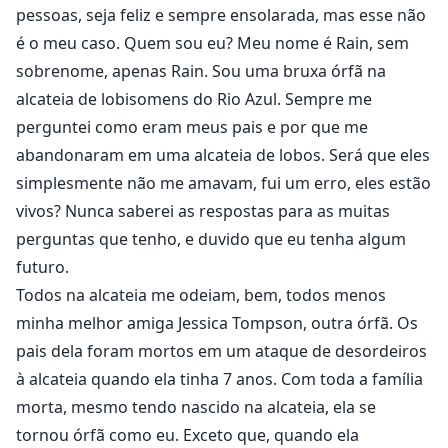
descobrirão que a Deusa da Lua tem um plano para
pessoas, seja feliz e sempre ensolarada, mas esse não
Rain e sua recém-descoberta família. Ela é tirada de
é o meu caso. Quem sou eu? Meu nome é Rain, sem
sua vida miserável e lançada em uma montanha-russa
sobrenome, apenas Rain. Sou uma bruxa órfã na
de altos e baixos, encontrando seu companheiro dado
alcateia de lobisomens do Rio Azul. Sempre me
pela deusa, descobrindo o passado de sua família e
perguntei como eram meus pais e por que me
até lutando em uma guerra para salvar todas as
abandonaram em uma alcateia de lobos. Será que eles
espécies sobrenaturais. O que o destino reserva para
simplesmente não me amavam, fui um erro, eles estão
elas? Rain encontrará seu final feliz?
vivos? Nunca saberei as respostas para as muitas
perguntas que tenho, e duvido que eu tenha algum
futuro.
Todos na alcateia me odeiam, bem, todos menos
minha melhor amiga Jessica Tompson, outra órfã. Os
pais dela foram mortos em um ataque de desordeiros
à alcateia quando ela tinha 7 anos. Com toda a família
morta, mesmo tendo nascido na alcateia, ela se
tornou órfã como eu. Exceto que, quando ela