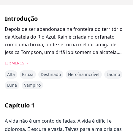
Introdução
Depois de ser abandonada na fronteira do território
da Alcateia do Rio Azul, Rain é criada no orfanato
como uma bruxa, onde se torna melhor amiga de
Jessica Tompson, uma órfã lobisomem da alcateia.
Após o décimo sétimo aniversário de Jessica, ela diz a
LER MENOS
Rain que elas precisam fugir da alcateia para salvar
Alfa
Bruxa
Destinado
Heroína incrível
Ladino
Rain de um destino horrível. Mas antes que possam
partir, Odett, uma filhote de cinco anos, entra em suas
Luna
Vampiro
vidas, e elas decidem levá-la junto para garantir que
ela não compartilhe o mesmo destino de Rain. Depois
Capítulo
1
de partirem, elas encontram perigo na floresta
enquanto tentam seguir para o sul, rumo a Nova
A vida não é um conto de fadas. A vida é difícil e
Orleans, na tentativa de encontrar uma bruxa que
dolorosa. É escura e vazia. Talvez para a maioria das
ajude a treinar Rain a usar sua magia. Mas logo