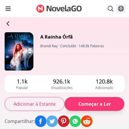
A Rainha Órfã
Brandi Ray
·
Concluído
·
148.9k Palavras
1.1k
926.1k
120.8k
Popular
Visualizações
Adicionado
Adicionar à Estante
Começar a Ler
Compartilhar
: