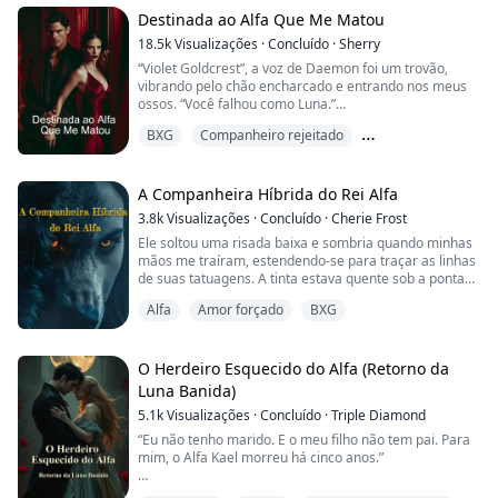
amantes. O equilíbrio era mantido desde que a vila
cumprisse o acordo de entregar uma pesso...
Destinada ao Alfa Que Me Matou
18.5k
Visualizações
·
Concluído
·
Sherry
“Violet Goldcrest”, a voz de Daemon foi um trovão,
vibrando pelo chão encharcado e entrando nos meus
ossos. “Você falhou como Luna.”
BXG
Companheiro rejeitado
Eu me ajoelhei na lama, a agonia da rejeição me
rasgando por dentro enquanto eu o via ir embora com
De valentão a amante
Celeste, grávida.
A Companheira Híbrida do Rei Alfa
“Eu, Daemon Blackwood”, ele entoou friamente, “rejeito
3.8k
Visualizações
·
Concluído
·
Cherie Frost
você como minha companheira.”
Ele soltou uma risada baixa e sombria quando minhas
mãos me traíram, estendendo-se para traçar as linhas
Eu o amei por dez anos — até ele me humilhar numa
de suas tatuagens. A tinta estava quente sob a ponta
Cerimônia P...
dos meus dedos, os desenhos intrincados — alguns
Alfa
Amor forçado
BXG
afiados e angulosos, outros fluindo como água. Segui o
caminho pelo peito dele, minhas unhas arranhando de
leve seu abdômen, sentindo como os músculos se
retesavam sob o meu toque. Meus dedos a...
O Herdeiro Esquecido do Alfa (Retorno da
Luna Banida)
5.1k
Visualizações
·
Concluído
·
Triple Diamond
“Eu não tenho marido. E o meu filho não tem pai. Para
mim, o Alfa Kael morreu há cinco anos.”
Cinco anos atrás, Selene foi expulsa da Alcateia Lua