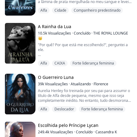
a lâmina de prata mergulhada no meu sangue e levei
até a minha marca de companheiro.
Alfa
Cidade
Companheiro predestinado
Amelie sempre quis viver uma vida simples, longe dos
holofotes de sua linhagem Alfa. Ela sentiu que tinha
isso quando encontrou seu primeiro companheiro.
A Rainha da Lua
Após anos juntos, seu companheiro não era o homem
10.5k
Visualizações
·
Concluído
·
THE ROYAL LOUNGE
que e...
👑
"Por quê? Por que está me escolhendo?", perguntei a
ele.
"Porque todo rei deve ter uma rainha", ele respondeu
Alfa
CAIXA
Forte liderança feminina
simplesmente.
"Mas...", comecei ainda confusa pra caramba.
O Guerreiro Luna
"Não questione minha autoridade", ele rosnou para
39k
Visualizações
·
Atualizando
·
Florence
mim. "Você será minha Rainha Luna e ponto final", ele
Aurelia Henley foi treinada por seu pai para assumir o
exigiu antes de sair pisando forte...
título de Alfa desde pequena, mesmo que isso seja
completamente inédito. No entanto, tudo desmorona
ao seu redor quando, no seu 18º aniversário, é
Daphne Rosen é uma jovem de vinte e dois anos,
Alfa
Deslocador
Forte liderança feminina
revelado que ele apenas a fez acreditar nisso. Na
extrovertida e louca. Ela é,...
verdade, ele a transformou em uma arma, a mais
poderosa que os shifters Luna já conheceram... tudo
em nome de uma aliança política.
Escolhida pelo Príncipe Lycan
249.4k
Visualizações
·
Concluído
·
Cassandra K
Quando um velho...