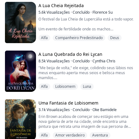
sido um erro beijar você sem permissão, e eu pedi
desculpas — digo, ofendida.
A Lua Cheia Rejeitada
5.6k
Visualizações
·
Concluído
·
Florence Su
— Mas como você tem a coragem de usar isso como
O festival da Lua Cheia de Lupercália está a todo vapor.
moeda de troca para me chantagear e me obrigar a
virar ...
Um evento de fertilidade onde os machos
enlouquecem para caçar e acasalar.
Alfa
Companheiro Predestinado
Deus
Alpha Jasper, meu companheiro, lidera a Floresta da
Tempestade até a caverna sagrada para começar
tudo, mas eu fico para trás.
Apesar dos nossos três anos de acasalamento, eu não
A Luna Quebrada do Rei Lycan
me transformei em minha loba, nem produzi o
8.5k
Visualizações
·
Concluído
·
Cynthia Chris
herdeiro tão desejado. A alcateia está furio...
"Me beija de volta," ele exige, colidindo seus lábios nos
meus enquanto aperta meus seios e belisca meus
mamilos.
Alfa
Lobisomem
Luna
"Eu... eu não posso... já tenho um companheiro!" um
som rouco escapou involuntariamente dos meus lábios
enquanto eu falava.
Uma Fantasia de Lobisomem
Após uma tragédia devastadora que quase destrói a
3.1k
Visualizações
·
Concluído
·
Oke Bamidele
alcateia Clawson, Rhea é forçada a assumir o manto de
Erin Brown acabou de começar seu estágio em uma
Alfa e reviver a alcateia em dificuldades. Quando Kian,
nova galeria de arte na cidade, onde encontra uma
...
pintura que retrata uma imagem de sua persona de
lobisomem ao lado de um lobisomem masculino
Alfa
Amor verdadeiro
Aventura
desconhecido. Seu novo chefe, Devon Grey, a chama