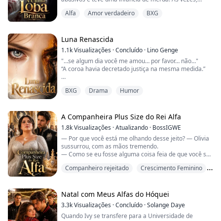
acreditava que eles não eram seus pais, muito menos
Alfa
Amor verdadeiro
BXG
que houvesse qualquer semelhança entre ela e eles.
Quando completou 18 anos, seus pais tentaram vendê-
la para gente perigosa, para pagar uma dívida. Não foi
surpresa nenhuma que fossem capazes de f...
Luna Renascida
1.1k
Visualizações
·
Concluído
·
Lino Genge
"…se algum dia você me amou… por favor… não…"
“A coroa havia decretado justiça na mesma medida.”
Os dedos fortes dele prenderam meu queixo e, em
BXG
Drama
Humor
seguida, ele derramou o líquido âmbar nos meus
olhos.
É como se meus olhos estivessem sendo arrancados
por dentro. O mundo fica negro.
A Companheira Plus Size do Rei Alfa
1.8k
Visualizações
·
Atualizando
·
BossIGWE
— Por que você está me olhando desse jeito? — Olivia
Uma conspiração: de Luna a criminosa. Hope é filha de
sussurrou, com as mãos tremendo.
Clinton, Alfa da Matilha do Lobo Rocha Azul. Aos 18 a...
— Como se eu fosse alguma coisa feia de que você se
arrepende de ter tocado.
Companheiro rejeitado
Crescimento Feminino
Os olhos de Kingsley escureceram.
Drama
— Porque eu nunca quis você.
Natal com Meus Alfas do Hóquei
3.3k
Visualizações
·
Concluído
·
Solange Daye
O coração dela se partiu.
Quando Ivy se transfere para a Universidade de