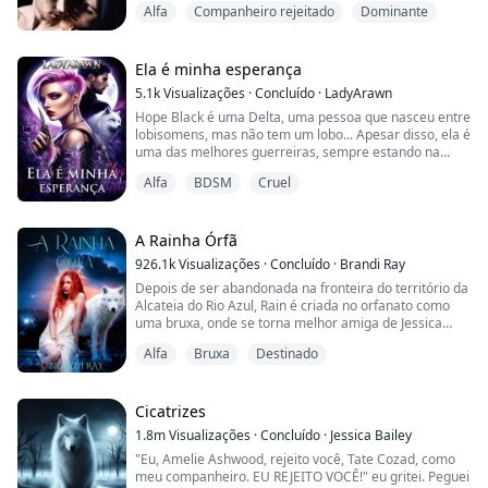
Alfa
Companheiro rejeitado
Dominante
com minha meia-irmã na nossa noite de casamento.
Lágrimas quentes caíam dos meus olhos enquanto os
sons molhados e os gemidos ficavam cada vez mais
altos.
Ela é minha esperança
5.1k
Visualizações
·
Concluído
·
LadyArawn
Hope Black é uma Delta, uma pessoa que nasceu entre
Larissa, a estimada Luna da alcateia Tokenmoon, tinha
lobisomens, mas não tem um lobo... Apesar disso, ela é
tudo. Um marido amoroso e uma alcateia forte. Ma...
uma das melhores guerreiras, sempre estando na
linha de frente dos treinamentos.
Alfa
BDSM
Cruel
Com a chance de treinar no grande castelo real Lycan,
Hope se alista com a esperança de melhorar ainda
mais suas habilidades de combate, ela só não
esperava encontrar seu Destinado no primeiro dia.
A Rainha Órfã
926.1k
Visualizações
·
Concluído
·
Brandi Ray
Dylan Miller ...
Depois de ser abandonada na fronteira do território da
Alcateia do Rio Azul, Rain é criada no orfanato como
uma bruxa, onde se torna melhor amiga de Jessica
Tompson, uma órfã lobisomem da alcateia. Após o
Alfa
Bruxa
Destinado
décimo sétimo aniversário de Jessica, ela diz a Rain
que elas precisam fugir da alcateia para salvar Rain de
um destino horrível. Mas antes que possam partir,
Odett, uma filhote de cinco anos, en...
Cicatrizes
1.8m
Visualizações
·
Concluído
·
Jessica Bailey
"Eu, Amelie Ashwood, rejeito você, Tate Cozad, como
meu companheiro. EU REJEITO VOCÊ!" eu gritei. Peguei