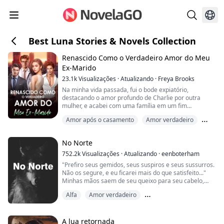
Best Luna Stories & Novels Collection
Renascido Como o Verdadeiro Amor do Meu
Ex-Marido
23.1k
Visualizações
·
Atualizando
·
Freya Brooks
Na minha vida passada, fui o bode expiatório,
destacando o amor profundo de Charlie por outra
mulher, e acabei com uma família em um fim
miserável. Após renascer, decidi deixar para lá,
Amor após o casamento
Amor verdadeiro
esperando que Peiheng pedisse o divórcio. Mas o
desenvolvimento da situação é um pouco estranho,
Amor à primeira vista
como um homem que mal voltava para casa na minha
No Norte
vida passada agora volta de vez em quando? E
preocupado que eu o tra...
752.2k
Visualizações
·
Atualizando
·
eenboterham
"Prefiro seus gemidos, seus suspiros e seus sussurros.
Não os segure, e eu ficarei mais do que satisfeito..."
Minhas mãos saem de seu queixo para seu cabelo,
puxando suas pontas. Suas mãos descem pelo meu
Alfa
Amor verdadeiro
corpo e puxam o tecido da minha blusa para cima, ele
dá um beijo molhado bem ao lado do meu umbigo. Eu
Companheiro predestinado
me contraio ao soltar um suspiro. Ele vai subindo,
cobrindo meu estômago com beijos lentos, ...
A lua retornada