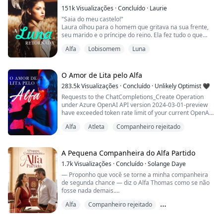
151k
Visualizações
·
Concluído
·
Laurie
"Saia do meu castelo!"
Laura olhou para o homem que gritava na sua frente,
seu marido e o príncipe do reino. Ela fez tudo o que
podia para se tornar uma boa luna, mas o príncipe
Alfa
Lobisomem
Luna
ainda a abandonou. Porque ela não era a sua
companheira.
Até Laura ser morta, ela não sabia onde estava a sua
companheira... A Deusa da Lua teve pena dela e deu-
O Amor de Lita pelo Alfa
lhe uma segunda vida.
283.5k
Visualizações
·
Concluído
·
Unlikely Optimist 🖤
Agora ela não é mais Luna Laura, mas La...
Requests to the ChatCompletions_Create Operation
under Azure OpenAI API version 2024-03-01-preview
have exceeded token rate limit of your current OpenAI
S0 pricing tier. Please retry after 1 second. Please go
Alfa
Atleta
Companheiro rejeitado
here: https://aka.ms/oai/quotaincrease if you would like
to further increase the default rate limit.
Status: 429 (Too Many Requests)
ErrorCode: 429
A Pequena Companheira do Alfa Partido
1.7k
Visualizações
·
Concluído
·
Solange Daye
Content:
— Proponho que você se torne a minha companheira
{"error":{"code":"429","message":...
de segunda chance — diz o Alfa Thomas como se não
fosse nada demais.
Alfa
Companheiro rejeitado
Não consigo conter a gargalhada que escapa dos
meus lábios. — Você enlouqueceu? Eu sabia que tinha
Diferença de idade