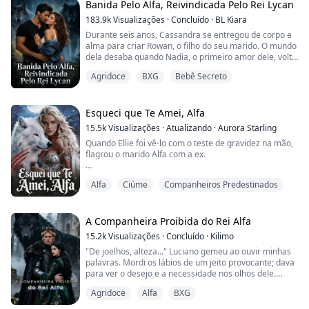
Banida Pelo Alfa, Reivindicada Pelo Rei Lycan
Na noite da cerimônia de marcação, Michael,
183.9k
Visualizações
·
Concluído
·
BL Kiara
dominado pelo desejo e embriagado, acaba dormindo
Durante seis anos, Cassandra se entregou de corpo e
com Caroline por engano...
alma para criar Rowan, o filho do seu marido. O mundo
dela desaba quando Nadia, o primeiro amor dele, volta
e é revelada como a mãe biológica de Rowan.
Agridoce
BXG
Bebê Secreto
Seu marido, o Alfa, dorme descaradamente com Nadia
na cama do casal e rompe, sem piedade, o vínculo de
companheiros que tinha com Cassandra.
Arrancada do título de Luna, ela é humilhada em púb...
Esqueci que Te Amei, Alfa
15.5k
Visualizações
·
Atualizando
·
Aurora Starling
Quando Ellie foi vê-lo com o teste de gravidez na mão,
flagrou o marido Alfa com a ex.
— Eu NUNCA vou deixar aquela vadia sem lobo ser a
Alfa
Ciúme
Companheiros Predestinados
mãe do meu filho. Ela é só uma barriga de aluguel!
As lágrimas desceram pelo rosto dela quando sofreu
um acidente e perdeu todas as memórias.
A Companheira Proibida do Rei Alfa
15.2k
Visualizações
·
Concluído
·
Kilimo
A amiga dela disse:
"De joelhos, alteza..." Luciano gemeu ao ouvir minhas
— Você quase jogou tudo fora por causa daquele
palavras. Mordi os lábios de um jeito provocante; dava
homem...
para ver o desejo e a necessidade nos olhos dele.
— Quem? Eu? Por quê?!
Agridoce
Alfa
BXG
"Merda! Pirralha mimada!" ele xingou entre dentes e
puxou meu cabelo com força, mas com cuidado, e