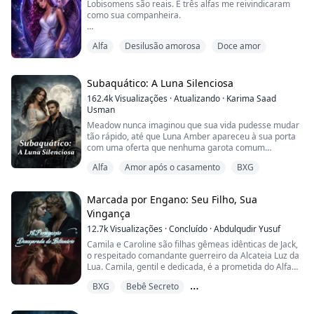
Lobisomens são reais. E três alfas me reivindicaram
parece.
como sua companheira.
Mas o olhar frio dele a congelou, impedindo-a...
Por anos, fui mantida prisioneira pelo meu tio,
Alfa
Desilusão amorosa
Doce amor
escondida como um lixo no porão da casa dele.
Espancada, quebrada e negligenciada, odiada por ele
por razões que nem consigo entender.
Subaquático: A Luna Silenciosa
Mas uma noite, nas estradas rurais de Montana, vejo
162.4k
Visualizações
·
Atualizando
·
Karima Saad
uma chance de escapar.
Usman
Meadow nunca imaginou que sua vida pudesse mudar
E eu aproveito.
tão rápido, até que Luna Amber apareceu à sua porta
com uma oferta que nenhuma garota comum
Eu corro.
recusaria: casamento com o filho dela, o Alfa da
Alfa
Amor após o casamento
BXG
matilha.
...direto para os braços de um homem ...
Parecia destino. Parecia resgate. Parecia o momento
Marcada por Engano: Seu Filho, Sua
em que o universo finalmente a escolheu.
Vingança
Mesmo com a desconfiança agarrada à proposta,
12.7k
Visualizações
·
Concluído
·
Abdulqudir Yusuf
Meadow se permitiu acreditar. Ela entrou naquele
Camila e Caroline são filhas gêmeas idênticas de Jack,
casamento à...
o respeitado comandante guerreiro da Alcateia Luz da
Lua. Camila, gentil e dedicada, é a prometida do Alfa
Michael, escolhida para ser sua Luna.
BXG
Bebê Secreto
Caroline, ousada e imprudente, frequentemente sente
Companheiro Predestinado
inveja da honra de sua irmã.