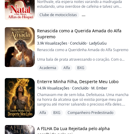
Northvale, ela espera noites varando a madrugada
— Então por que não me deixou ir?
estudando, uma overdose de cafeína e talvez um
pouco de saudade de casa. O que ela não espera são
Ele cerrou o maxilar.
Clube de motociclistas
três jogadores de hóquei absurdamente bonitos,
aparentemente determinados a virar a vida dela do
— Porque o destino é cruel… e agora você pertence a
Companheiro Predestinado
Doce amor
avesso.
mim.
Renascida como a Querida Amada do Alfa
Elias, o goleiro sombrio, com um lado gentil que ele
As lágrimas encheram os ol...
Supremo
mantém em segredo.
3.9k
Visualizações
·
Concluído
·
LadyGuGu
Cole, o capitão queridinho...
Renascida como a Queridinha Amada do Alfa Supremo
Uma bala de prata atravessando o coração. Com o
último suspiro, ele chamou o nome dela — aquele
Academia
Alfa
BXG
homem que morreu para salvá-la, que ela nunca
sequer tinha conhecido.
Enterre Minha Filha, Desperte Meu Lobo
Quando Seraphina desperta no próprio passado, não
hesita. Desta vez, ela escolhe o monstro amaldiçoado
14.9k
Visualizações
·
Concluído
·
M. Ember
que todos temem — Caelan Ashworth, o Alfa mais
Chamavam-me de sem-loba. Defeituosa. Uma mancha
poderoso do Oeste. Dizem que...
na honra da alcateia que só existia porque meu pai
sangrou até morrer salvando o precioso Alfa deles.
Alfa
BXG
Companheiro Predestinado
Eu acreditei neles. Por vinte anos, eu me fiz pequena,
engoli cada insulto e me agarrei à esperança tola de
que Caden — meu companheiro predestinado, o
homem que jurou me proteger — um dia enxergaria o
A FILHA Da Lua Rejeitada pelo alpha
meu valor. Em vez disso, ele me deu uma filha e...