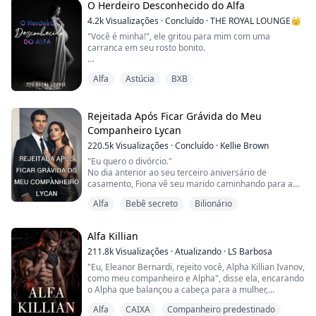
O Herdeiro Desconhecido do Alfa
Jonathan King é o Alfa da alcateia Black Stone. Ele é um
4.2k
Visualizações
·
Concluído
·
THE ROYAL LOUNGE👑
pesadelo para seus inimigos, m...
"Você é minha!", ele gritou para mim com uma
carranca em seu rosto bonito.
"Eu não era sua quando você me rejeitou naquela
Alfa
Astúcia
BXB
manhã", tentei ao máximo imitar suas feições, mas
falhei miseravelmente. Ele colocou um pequeno
sorriso no rosto, a carranca desaparecendo enquanto
ele fechava a distância entre nós e colocava a mão na
Rejeitada Após Ficar Grávida do Meu
minha cintura, fazendo um arrepio subir pela minha
Companheiro Lycan
espinha.
220.5k
Visualizações
·
Concluído
·
Kellie Brown
"Você sempre ...
"Eu quero o divórcio."
No dia anterior ao seu terceiro aniversário de
casamento, Fiona vê seu marido caminhando para a
ala de obstetrícia com o braço em volta de sua ex-
Alfa
Bebê secreto
Bilionário
namorada, Rowena. Rowena está grávida.
Com o coração partido, Fiona rejeita Micah, seu
marido, seu companheiro, o Príncipe Lycan do Reino
Alfa Killian
Alastair, e deixa a alcateia.
211.8k
Visualizações
·
Atualizando
·
LS Barbosa
No entanto, para surpresa de Fiona, após ser rejeitado,
"Eu, Eleanor Bernardi, rejeito você, Alpha Killian Ivanov,
Mic...
como meu companheiro e Alpha", disse ela, encarando
o Alpha que balançou a cabeça para a mulher,
parecendo não ser afetado por suas palavras.
Alfa
CAIXA
Companheiro predestinado
Ele caminhou em direção a ela, seus olhos fixos nela,