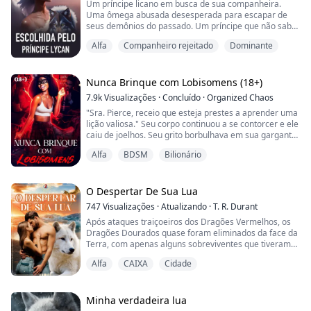
Um príncipe licano em busca de sua companheira.
Uma ômega abusada desesperada para escapar de
seus demônios do passado. Um príncipe que não sabe
como amar. Uma ômega cuja única esperança de
Alfa
Companheiro rejeitado
Dominante
redenção é encontrar o verdadeiro amor.
O Príncipe Draven, o primeiro dos três príncipes
licantropos e o próximo na linha do trono, é um homem
implacável, sedento de sangue e arrogante. Ele foi
Nunca Brinque com Lobisomens (18+)
exposto à brutal...
7.9k
Visualizações
·
Concluído
·
Organized Chaos
"Sra. Pierce, receio que esteja prestes a aprender uma
lição valiosa." Seu corpo continuou a se contorcer e ele
caiu de joelhos. Seu grito borbulhava em sua garganta
enquanto a transformação continuava. Um grande
Alfa
BDSM
Bilionário
lobo negro ficou de quatro patas com as costas ainda
viradas para ela. Seu tamanho maciço se erguia alto, e
ele se virou e a encarou. Seus dentes estavam à
mostra, mas de alguma forma ain...
O Despertar De Sua Lua
747
Visualizações
·
Atualizando
·
T. R. Durant
Após ataques traiçoeiros dos Dragões Vermelhos, os
Dragões Dourados quase foram eliminados da face da
Terra, com apenas alguns sobreviventes que tiveram
que enfrentar décadas de guerra contra seus inimigos
Alfa
CAIXA
Cidade
persistentes. No meio do conflito, uma nova esperança
foi encontrada, mais um membro sobrevivente da raça
Dourada, Kemely. Exceto que não havia nada que
pudessem fazer para tirá-la de seu estado...
Minha verdadeira lua