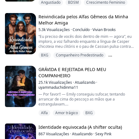
Angustiado
BDSM
Crescimento Feminino
Prateada enquanto estava grávida. Foi humilhada
como traidora e deixada para morrer numa
tempestade pelo próprio marido, o Alfa Kael. Ele
Reivindicada pelos Alfas Gêmeos da Minha
escolheu acreditar numa mentira cruel em vez da
Melhor Amiga
mulher que era sua companheira predestinada.
5.3k
Visualizações
·
Concluído
·
Vivian Brooks
Selene, porém, não m...
“Eu preciso de vocês dois dentro de mim — agora”, eu
imploro, a voz falhando enquanto a língua de Casper
chicoteia meu clitóris e o pau de Cassian pulsa contra
meus lábios.
BXG
Companheiro Predestinado
Casper se afasta, os olhos em chamas. “Fala pra gente,
Harém Reverso
Elowen. Diz, porra.”
GRÁVIDA E REJEITADA PELO MEU
COMPANHEIRO
Eu os seguro com mais força, acariciando no mesmo
ritmo. “Eu fico pingando só de pensar em vocês — nos
25.1k
Visualizações
·
Atualizando
·
dois.”
uyammaduchidinma11
— Por favor!! — Emily conseguiu sufocar, tentando
Cassian rosna, o polegar borrando meus...
arrancar de cima do pescoço as mãos que a
estrangulavam.
Alfa
Amor trágico
BXG
— Como você pôde fazer isso comigo? — Stefan rugiu,
apertando ainda mais o pescoço dela. Foram
necessários três guerreiros da matilha para separar as
Identidade equivocada (A shifter oculta)
mãos dele do pescoço de Emily.
867
Visualizações
·
Atualizando
·
Sexy Pink
— Por favor!!! Stefan, eu posso explicar... não é o que