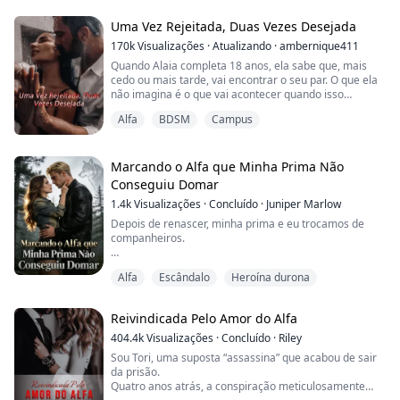
então enfiou na minha boca…
Uma Vez Rejeitada, Duas Vezes Desejada
A esposa dele p...
170k
Visualizações
·
Atualizando
·
ambernique411
Hazel tinha tudo o que qualquer mulher poderia
Quando Alaia completa 18 anos, ela sabe que, mais
desejar: um marido amoroso e atencioso, um lar feli...
cedo ou mais tarde, vai encontrar o seu par. O que ela
não imagina é o que vai acontecer quando isso
finalmente acontecer. A traição da rejeição a derruba,
Alfa
BDSM
Campus
mas ela não nasceu para ficar no chão por muito
tempo. Ela nasceu para a grandeza. Acompanhe a
jornada dela enquanto ela dá a volta por cima e
conquista tudo o que sempre quis, mas tinha medo
Marcando o Alfa que Minha Prima Não
de...
Conseguiu Domar
1.4k
Visualizações
·
Concluído
·
Juniper Marlow
Depois de renascer, minha prima e eu trocamos de
companheiros.
Na vida passada, ela se casou com Kaelen Thornfield
Alfa
Escândalo
Heroína durona
— o Alfa mais frio do Oeste. Cinquenta anos juntos e
ele nunca a marcou. Nem uma vez. A “amiga” de
infância dele, uma Ômega com doutorado em chorar
Reivindicada Pelo Amor do Alfa
sob comando, fez questão disso. Minha prima foi
murchando até virar nada. Sem marca. Sem amor.
404.4k
Visualizações
·
Concluído
·
Riley
Invisível.
Sou Tori, uma suposta “assassina” que acabou de sair
da prisão.
E eu? Eu me casei com um home...
Quatro anos atrás, a conspiração meticulosamente