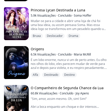
por um nome estranho e afirma ser seu companheiro,
mesmo que ela não o conheça e nunca o tenha
encontrado antes daquele dia.
Princesa Lycan Destinada a Luna
5.9k
Visualizações
·
Concluído
·
Soma Hoffer
Determinado a convencê-la de que ...
Mudar-se para a cidade e abrir uma loja de chá foi
uma boa ideia, ou assim pensava Soma. Mas essa
ideia logo se transformou em um pesadelo quando um
detetive chamado Marks a colocou no meio de uma
Bruxa
Deslocador
Drama
guerra entre ele e Oliver Stone, o Alfa da alcateia Lua
de Sangue. Oliver compra chá e é atingido pelo aroma
intoxicante de Soma, revelando-a como sua
companheira. O detetive Marks descobre isso pouco
Origens
de...
6.5k
Visualizações
·
Concluído
·
Maria McRill
É um lobo enorme, nunca vi um de perto antes. Eu olho
nos olhos do lobo, eles parecem mudar de verde para
azul e depois para violeta, e eu respiro pesadamente.
Será que ele vai me matar? Pensando bem, eu
Alfa
Destinado
Destino
realmente não me importo. É quase como se eu
esperasse que o lobo me fizesse esse favor.
"Prometa-me que você vai sobreviver", eu olho para a
O Companheiro de Segunda Chance da Lua
besta novamente.
60.8k
Visualizações
·
Concluído
·
Joy Apens
"Sim, amor, assim mesmo. Oh, sim! Sim!"
"Você vai me fazer cumprir minha pa...
Abri a boca enquanto um choque e dor intensos
preenchiam meu corpo. Meu marido estava transando