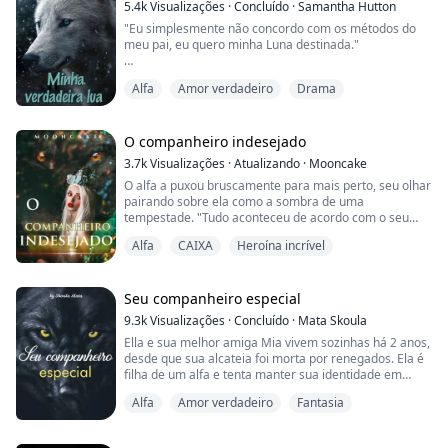
5.4k
Visualizações
·
Concluído
·
Samantha Hutton
"Eu simplesmente não concordo com os métodos do
meu pai, eu quero minha Luna destinada."
Alfa
Amor verdadeiro
Drama
Amélia é órfã, seus pais se foram, deixando-a para ser
criada como escrava de seus donos e apenas vivendo
para sobreviver, com apenas um amigo ao seu lado.
Ela é fraca e mal está sobrevivendo, mal sabe ela que
O companheiro indesejado
todo o seu mundo está prestes a mudar, tudo o que ela
3.7k
Visualizações
·
Atualizando
·
Mooncake
con...
O alfa a puxou bruscamente para mais perto, seu olhar
pairando sobre ela como a sombra de uma
tempestade. "Tudo aconteceu de acordo com o seu
desejo, não foi? Você arruinou tudo! Você!—uma
Alfa
CAIXA
Heroína incrível
criatura patética como você me fez colocar minha
Alcateia em perigo!" Ele fervia de raiva.
"Vai ficar aí parada como uma muda?" Ele estava
Seu companheiro especial
frustrado porque sua companheira não falava.
9.3k
Visualizações
·
Concluído
·
Mata Skoula
Ella e sua melhor amiga Mia vivem sozinhas há 2 anos,
"Eu-eu sinto muito, A-Alf...
desde que sua alcateia foi morta por renegados. Ela é
filha de um alfa e tenta manter sua identidade em
segredo. Um dia, Mia finalmente encontra seu
Alfa
Amor verdadeiro
Fantasia
companheiro e ele as leva para sua alcateia. O que
acontecerá lá? Ella está pronta para revelar seu
segredo?