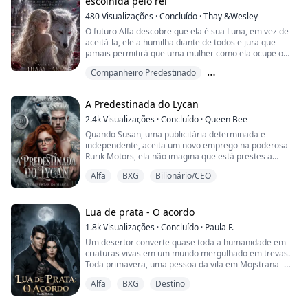
escolhida pelo rei
480
Visualizações
·
Concluído
·
Thay &Wesley
O futuro Alfa descobre que ela é sua Luna, em vez de
aceitá-la, ele a humilha diante de todos e jura que
jamais permitirá que uma mulher como ela ocupe o
lugar de sua Rainha.
Companheiro Predestinado
Traída por quem menos esperava, Luara é vendida
Companheiro rejeitado
Diferença de idade
como escrava e levada para o castelo da realeza dos
A Predestinada do Lycan
lobos. Longe de casa, ela acredita que seu destino está
condenado... até a noite em que decide salvar um
2.4k
Visualizações
·
Concluído
·
Queen Bee
enorme lobo branco ...
Quando Susan, uma publicitária determinada e
independente, aceita um novo emprego na poderosa
Rurik Motors, ela não imagina que está prestes a
cruzar o caminho de Dmitry Rurik. Um Alfa frio,
Alfa
BXG
Bilionário/CEO
implacável e marcado por um passado que o ensinou a
nunca amar.
Desde o primeiro olhar, ele a deseja. Desde o primeiro
toque, ele a marca. Agora, ela é sua Predestinada,
Lua de prata - O acordo
mesmo que lute contra isso com todas as...
1.8k
Visualizações
·
Concluído
·
Paula F.
Um desertor converte quase toda a humanidade em
criaturas vivas em um mundo mergulhado em trevas.
Toda primavera, uma pessoa da vila em Mojstrana -
Eslovênia, era sacrificada e mandada para Sangria, um
Alfa
BXG
Destino
lugar onde os licantropos se estabeleceram com seu
líder cruel e tirano chamado Alfa, cercado de súditos e