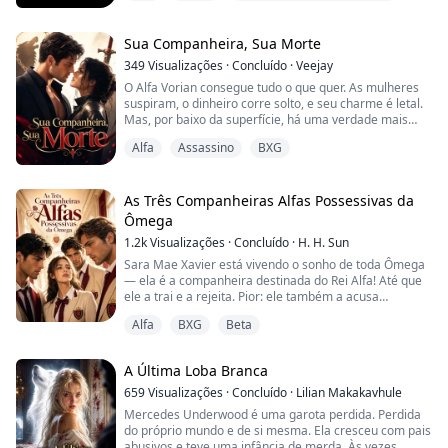
como se fosse um predador perseguindo sua presa.
"Por cima do meu cadáver", ele disse, conectando seus
lábios aos dela. "Você é minha, Eleanor, e...
Sua Companheira, Sua Morte
349
Visualizações
·
Concluído
·
Veejay
O Alfa Vorian consegue tudo o que quer. As mulheres
suspiram, o dinheiro corre solto, e seu charme é letal.
Mas, por baixo da superfície, há uma verdade mais
sombria: à noite, ele é um assassino de elite —
Alfa
Assassino
BXG
impecável e temido, um homem que nunca erra o alvo.
Kavira passou a vida nas sombras. Forçada a viver fora
da matilha que seu irmão governa como Alfa, ela abriu
As Três Companheiras Alfas Possessivas da
o próprio caminho — um caminho c...
Ômega
1.2k
Visualizações
·
Concluído
·
H. H. Sun
Sara Mae Xavier está vivendo o sonho de toda Ômega
— ela é a companheira destinada do Rei Alfa! Até que
ele a trai e a rejeita. Pior: ele também a acusa
injustamente, e ela é condenada a dois anos na infame
Alfa
BXG
Beta
North Academy, um campus criado especificamente
para lobisomens delinquentes. Ela não faz ideia de
como vai sobreviver, sendo uma Ômega fraca, mas
A Última Loba Branca
logo percebe que esse é o menor dos seus probl...
659
Visualizações
·
Concluído
·
Lilian Makakavhule
Mercedes Underwood é uma garota perdida. Perdida
do próprio mundo e de si mesma. Ela cresceu com pais
abusivos e teve uma infância de merda. Às vezes,