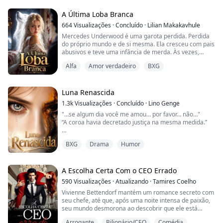
razão para viver.
A Última Loba Branca
No nosso aniversário, meu marido me entregou a três
664
Visualizações
·
Concluído
·
Lilian Makakavhule
homens. Ele me acorrentou num canil enquanto a
Mercedes Underwood é uma garota perdida. Perdida
amante dele ria. Ele me fez comer os restos do meu
do próprio mundo e de si mesma. Ela cresceu com pais
próprio filho e chamou aquilo de misericórdia.
abusivos e teve uma infância de merda. Às vezes,
acreditava que eles não eram seus pais, muito menos
Ele disse que eu era suja. Disse que eu...
Alfa
Amor verdadeiro
BXG
que houvesse qualquer semelhança entre ela e eles.
Quando completou 18 anos, seus pais tentaram vendê-
la para gente perigosa, para pagar uma dívida. Não foi
surpresa nenhuma que fossem capazes de f...
Luna Renascida
1.3k
Visualizações
·
Concluído
·
Lino Genge
"…se algum dia você me amou… por favor… não…"
“A coroa havia decretado justiça na mesma medida.”
Os dedos fortes dele prenderam meu queixo e, em
BXG
Drama
Humor
seguida, ele derramou o líquido âmbar nos meus
olhos.
É como se meus olhos estivessem sendo arrancados
por dentro. O mundo fica negro.
A Escolha Certa Com o CEO Errado
590
Visualizações
·
Atualizando
·
Tamires Coelho
Vivienne Bettendorf mantém um romance secreto com
Uma conspiração: de Luna a criminosa. Hope é filha de
seu chefe, até que, após uma noite intensa de paixão,
Clinton, Alfa da Matilha do Lobo Rocha Azul. Aos 18 a...
seu mundo desmorona ao descobrir que ele está
noivo.
Arrogante
Bilionário/CEO
Comédia