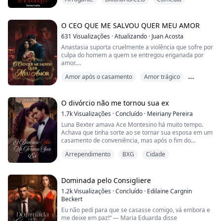
Decidida a deixar o passado para trás, ela pede
demissão e inicia uma nova carreira, determinada a
recomeçar.
O CEO QUE ME SALVOU QUER MEU AMOR
631
Visualizações
·
Atualizando
·
Juan Acosta
Mas as consequências daquela noite inesquecível logo
Anastasia suporta cruelmente a violência que sofre por
vêm à tona, colocando em risco tudo o que ela está
culpa do homem a quem se entregou enganada por
tentando reconstruir.
amor.
Ela se sente como a Cinderela presa em um castelo
Agor...
Amor após o casamento
Amor trágico
escuro sem saída, até que o CEO mais poderoso e
arrogante se fixa nela e, sem pensar duas vezes, se
Apaixonado
torna sua salvação.
O divórcio não me tornou sua ex
No entanto, o que ela não sabia é que o CEO quer seu
1.7k
Visualizações
·
Concluído
·
Meiriany Pereira
amor, seu corpo e sua alma.
Luna Bexter amava Ace Montesino há muito tempo.
As marcas do passado não a deixarão em p...
Achava que tinha sorte ao se tornar sua esposa em um
casamento de conveniência, mas após o fim do
período de um ano Luna se cansa de esperar que os
Arrependimento
BXG
Cidade
sentimento de Ace mudem e decidi ir embora.
Será realmente possível seguir em caminhos
separados?
Dominada pelo Consigliere
1.2k
Visualizações
·
Concluído
·
Edilaine Cargnin
Beckert
Eu não pedi para que se casasse comigo, vá embora e
me deixe em paz!“ — Maria Eduarda disse