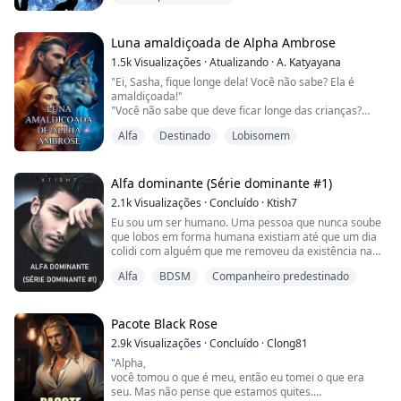
de infância e veja o que acontece quando o destino
Companheiro predestinado
Gravidez
reserva algo diferente para Nina ao descobrir que sua
paixão de infância é seu par, mas ela não quer nada
Luna amaldiçoada de Alpha Ambrose
com ...
1.5k
Visualizações
·
Atualizando
·
A. Katyayana
"Ei, Sasha, fique longe dela! Você não sabe? Ela é
amaldiçoada!"
"Você não sabe que deve ficar longe das crianças?
Deus sabe que tipo de mal você possui."
Alfa
Destinado
Lobisomem
"Não se esqueça que você é a amaldiçoada."
Os sussurros começaram novamente, e eu caminhei
em direção à floresta com meu sorriso forçado.
Alfa dominante (Série dominante #1)
Eram os mesmos sussurros, as mesmas palavras que
2.1k
Visualizações
·
Concluído
·
Ktish7
eu ouço desde que cresci.
Eu sou um ser humano. Uma pessoa que nunca soube
Não sei se as pessoas algum dia...
que lobos em forma humana existiam até que um dia
colidi com alguém que me removeu da existência na
mente de todos os humanos - exceto para os de sua
Alfa
BDSM
Companheiro predestinado
própria espécie - os lobisomens.
Sua dominância é interminável. As maneiras como ele
demonstra seu amor por mim são opressivas. Talvez
Pacote Black Rose
ele mude - mas será que eu sempre estive
2.9k
Visualizações
·
Concluído
·
Clong81
alimentando uma falsa es...
"Alpha,
você tomou o que é meu, então eu tomei o que era
seu. Mas não pense que estamos quites.