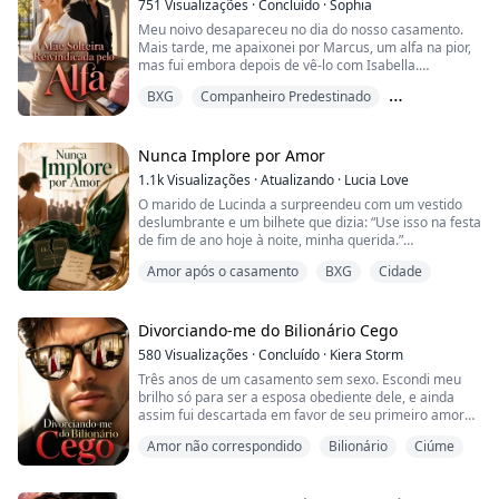
751
Visualizações
·
Concluído
·
Sophia
Meu noivo desapareceu no dia do nosso casamento.
Mais tarde, me apaixonei por Marcus, um alfa na pior,
mas fui embora depois de vê-lo com Isabella.
BXG
Companheiro Predestinado
Com o coração partido, parti com nosso filho. Um
acidente de avião fez Marcus acreditar que eu e nossa
Lobisomem
filha tínhamos morrido.
Nunca Implore por Amor
Cinco anos depois, nos encontramos numa escola.
1.1k
Visualizações
·
Atualizando
·
Lucia Love
O marido de Lucinda a surpreendeu com um vestido
— Você está viva? — Marcus me encarou, em choque.
deslumbrante e um bilhete que dizia: “Use isso na festa
de fim de ano hoje à noite, minha querida.”
— Foi mal por decepcion...
Amor após o casamento
BXG
Cidade
O apelido carinhoso a pegou desprevenida; ele nunca
tinha falado com ela daquele jeito antes, e Lucinda se
permitiu acreditar que, enfim, ele estava sendo
romântico.
Divorciando-me do Bilionário Cego
580
Visualizações
·
Concluído
·
Kiera Storm
Mas, na festa, o mundo dela se despedaçou. A amante
Três anos de um casamento sem sexo. Escondi meu
dele — sua própria irmã mais no...
brilho só para ser a esposa obediente dele, e ainda
assim fui descartada em favor de seu primeiro amor
manipulador. Quando bati os papéis do divórcio sobre a
Amor não correspondido
Bilionário
Ciúme
mesa dele, achei que finalmente estava livre.
Mas, naquela noite, ele me prensou contra a parede,