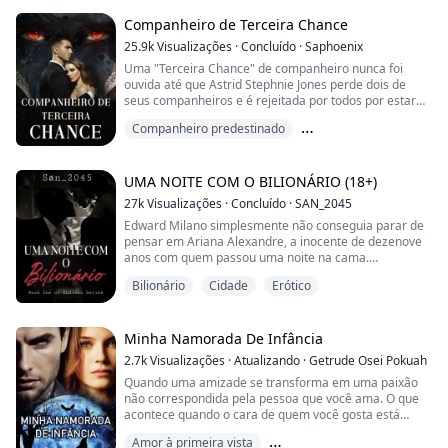
obrigando-a a trocar dinheiro por uma noite com ele.
Ela finge aceitar o emprego para se infiltrar na
Companheiro de Terceira Chance
empresa do s...
25.9k
Visualizações
·
Concluído
·
Saphoenix
Uma "Terceira Chance" de companheiro nunca foi
ouvida até que Astrid Stephnie Jones perde dois de
seus companheiros e é rejeitada por todos por estar
sem lobo e sem companheiro. Ela perde a esperança
Companheiro predestinado
de ser feliz e acredita que merece todas as
dificuldades que surgem em seu caminho, mas o
Companheiro rejeitado
Lobisomem
destino tem outros planos para ela.
Enquanto era leiloada por seus pais, ela descobriu que
UMA NOITE COM O BILIONÁRIO (18+)
estava destinada a ...
27k
Visualizações
·
Concluído
·
SAN_2045
Edward Milano simplesmente não conseguia parar de
pensar em Ariana Alexandre, a inocente de dezenove
anos com quem passou uma noite na cama.
Bilionário
Cidade
Erótico
A expressão no rosto dela quando ele disse a ela na
manhã seguinte que era apenas uma aventura de uma
noite, ainda o assombrava. Ele a quer de novo porque,
não importa quantas mulheres ele tenha dormido, elas
Minha Namorada De Infância
não conseguiram satisfazê-lo como ela fez.
2.7k
Visualizações
·
Atualizando
·
Getrude Osei Pokuah
Quando uma amizade se transforma em uma paixão
Avanç...
não correspondida pela pessoa que você ama. O que
acontece quando o cara de quem você gosta está
sempre mudando e dormindo aleatoriamente com
Amor à primeira vista
outras mulheres? Embarque na jornada de sua amiga