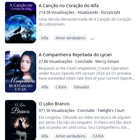
quanto charmoso, e também era um bilionário!
(Não abra este romance levianamente, ou você ficará
A Canção no Coração do Alfa
tão envol...
214.5k
Visualizações
·
Atualizando
·
DizzyIzzyN
Uma Versão Remasterizada de A Canção do Coração
do Lobisomem.
Alora, foi odiada por sua família desde o nascimento. O
Alfa
Amor verdadeiro
passatempo favorito de sua família é torturá-la.
Companheiro rejeitado
Ao completar dezoito anos, ela é rejeitada por seu
companheiro, que acaba sendo o namorado de sua
A Companheira Rejeitada do Lycan
irmã mais velha.
27.8k
Visualizações
·
Concluído
·
Mercy Simani
Requests to the ChatCompletions_Create Operation
Quebrando as correntes que prendiam seus poderes,
under Azure OpenAI API version 2024-03-01-preview
Alora é libertada da família que a odeia e ganha uma
have exceeded token rate limit of your current OpenAI
nova f...
S0 pricing tier. Please retry after 1 second. Please go
Alfa
CAIXA
Elevador
here: https://aka.ms/oai/quotaincrease if you would like
to further increase the default rate limit.
Status: 429 (Too Many Requests)
ErrorCode: 429
O Lobo Branco
971.5k
Visualizações
·
Concluído
·
Twilight's Court
Content:
Ela congelou. Olhando ao redor em busca de alguém
{"error":{"code":"429","message":...
por perto. Ela não viu ninguém. O cheiro era tão doce
que só podia ser uma coisa. Seu Companheiro. Ele
estava ali.
Alfa
Amor verdadeiro
CAIXA