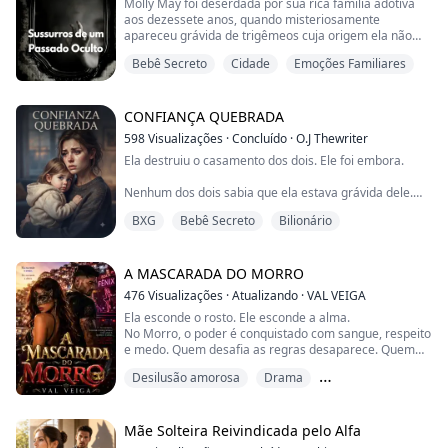
Molly May foi deserdada por sua rica família adotiva
aos dezessete anos, quando misteriosamente
apareceu grávida de trigêmeos cuja origem ela não
conseguia explicar. Ela passou cinco anos criando Alex,
Bebê Secreto
Cidade
Emoções Familiares
Ben e Claudia sozinha em um país estrangeiro,
trabalhando até a exaustão para mantê-los em
segurança. Quando uma oportunidade de emprego a
leva de volta a Northfolk, seu filho mais velho e
CONFIANÇA QUEBRADA
brilhante...
598
Visualizações
·
Concluído
·
O.J Thewriter
Ela destruiu o casamento dos dois. Ele foi embora.
Nenhum dos dois sabia que ela estava grávida dele.
BXG
Bebê Secreto
Bilionário
O caso de Emily não apenas acabou com o casamento
— apagou a vida que ela achava que tinha como
garantida. Ryan partiu sem olhar para trás, vestindo a
própria raiva como uma armadura, e deixou Emily
A MASCARADA DO MORRO
sozinha com um arrependimento do qual ela jamais
476
Visualizações
·
Atualizando
·
VAL VEIGA
conseguiria escapar. Três anos depois, o destino...
Ela esconde o rosto. Ele esconde a alma.
No Morro, o poder é conquistado com sangue, respeito
e medo. Quem desafia as regras desaparece. Quem
ama, paga um preço ainda maior.
Desilusão amorosa
Drama
Todas as noites, uma mulher mascarada sobe ao palco
da boate mais famosa da cidade. Para os homens que
Emoções Familiares
lotam o lugar, ela é apenas Fênix: um corpo sedutor, um
olhar misterioso e uma dança capaz de enlouquecer
Mãe Solteira Reivindicada pelo Alfa
qualquer um. Nin...