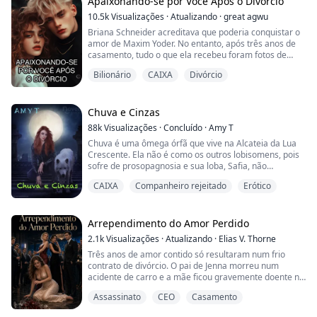
para aceitar a rejeição dele e realmente romper o
Apaixonando-se por Você Após o Divórcio
vínculo destinado. Somente quando ela foge de sua
10.5k
Visualizações
·
Atualizando
·
great agwu
alcateia, dei...
Briana Schneider acreditava que poderia conquistar o
amor de Maxim Yoder. No entanto, após três anos de
casamento, tudo o que ela recebeu foram fotos de
Maxim na cama com outra mulher - Kiley Schneider,
Bilionário
CAIXA
Divórcio
que por acaso era a irmã gêmea de Briana. Nesse
ponto, Briana optou por desistir de sua busca pela
afeição de Maxim e seguir em frente. Parecia ser a
decisão certa para ambos. No entanto, quando en...
Chuva e Cinzas
88k
Visualizações
·
Concluído
·
Amy T
Chuva é uma ômega órfã que vive na Alcateia da Lua
Crescente. Ela não é como os outros lobisomens, pois
sofre de prosopagnosia e sua loba, Safia, não
consegue falar. Sua alcateia acredita que Chuva é
CAIXA
Companheiro rejeitado
Erótico
amaldiçoada pela Deusa da Lua porque é a única
sobrevivente de um incêndio que queimou a casa em
que estava e matou seus pais.
Arrependimento do Amor Perdido
Quando Chuva completa dezoito anos e encontra sua
2.1k
Visualizações
·
Atualizando
·
Elias V. Thorne
alma gêmea, ela pensa ...
Três anos de amor contido só resultaram num frio
contrato de divórcio. O pai de Jenna morreu num
acidente de carro e a mãe ficou gravemente doente no
hospital. Sem saída, ela se humilhou para pedir
Assassinato
CEO
Casamento
cinquenta milhões de indenização ao ex-marido
Hansen, mas ele a humilhou profundamente,