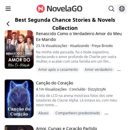
Best Segunda Chance Stories & Novels
Collection
Renascido Como o Verdadeiro Amor do Meu
Ex-Marido
23.1k
Visualizações
·
Atualizando
·
Freya Brooks
Na minha vida passada, fui o bode expiatório,
destacando o amor profundo de Charlie por outra
mulher, e acabei com uma família em um fim
miserável. Após renascer, decidi deixar para lá,
Amor após o casamento
Amor verdadeiro
esperando que Peiheng pedisse o divórcio. Mas o
desenvolvimento da situação é um pouco estranho,
Amor à primeira vista
como um homem que mal voltava para casa na minha
Canção do Coração
vida passada agora volta de vez em quando? E
preocupado que eu o tra...
4.1m
Visualizações
·
Concluído
·
DizzyIzzyN
A tela de LCD na arena mostrava fotos dos sete
lutadores da Classe Alpha. Lá estava eu, com meu
novo nome.
Eu parecia forte, e meu lobo era absolutamente
Abuso
Companheiro predestinado
deslumbrante.
Olhei para onde minha irmã estava sentada e ela e o
Segunda chance
resto de seu grupo tinham uma fúria invejosa em seus
rostos. Então, olhei para onde meus pais estavam e
Amor, Curvas e Coração Partido