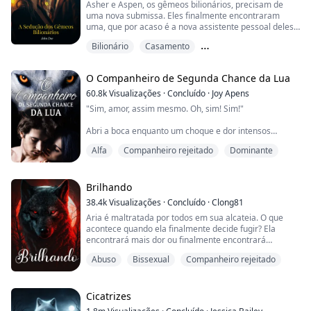
Asher e Aspen, os gêmeos bilionários, precisam de
uma nova submissa. Eles finalmente encontraram
uma, que por acaso é a nova assistente pessoal deles,
Lisa. Como não querem assustá-la sendo muito
Bilionário
Casamento
diretos, decidiram seduzi-la para que ela aceite ser a
submissa deles.
Os opostos se atraem
O Companheiro de Segunda Chance da Lua
60.8k
Visualizações
·
Concluído
·
Joy Apens
"Sim, amor, assim mesmo. Oh, sim! Sim!"
Abri a boca enquanto um choque e dor intensos
preenchiam meu corpo. Meu marido estava transando
Alfa
Companheiro rejeitado
Dominante
com minha meia-irmã na nossa noite de casamento.
Lágrimas quentes caíam dos meus olhos enquanto os
sons molhados e os gemidos ficavam cada vez mais
altos.
Brilhando
38.4k
Visualizações
·
Concluído
·
Clong81
Aria é maltratada por todos em sua alcateia. O que
Larissa, a estimada Luna da alcateia Tokenmoon, tinha
acontece quando ela finalmente decide fugir? Ela
tudo. Um marido amoroso e uma alcateia forte. Ma...
encontrará mais dor ou finalmente encontrará
felicidade?
Abuso
Bissexual
Companheiro rejeitado
Damien é o herdeiro Alfa, ele quer encontrar sua
companheira e proteger seu povo.
Cicatrizes
Brandon é o herdeiro Beta e melhor amigo de Damien.