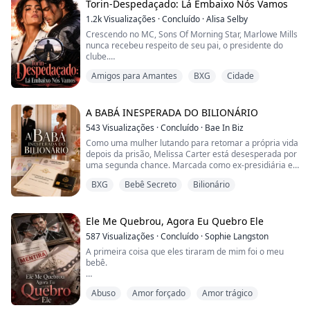
os olhos escurecidos pelo desejo contido.
Torin-Despedaçado: Lá Embaixo Nós Vamos
1.2k
Visualizações
·
Concluído
·
Alisa Selby
“Você comprou esses brinquedos para me humilhar?
Crescendo no MC, Sons Of Morning Star, Marlowe Mills
Est...
nunca recebeu respeito de seu pai, o presidente do
clube.
Amigos para Amantes
BXG
Cidade
Tratada como apenas mais uma das garotas do
estábulo do clube, ela dança em troca das drogas às
quais se viciou por causa da Mãe do Clube, uma
mulher que governa as garotas do estábulo com mão
A BABÁ INESPERADA DO BILIONÁRIO
de ferro. Ordenada a dançar para um cliente em uma
543
Visualizações
·
Concluído
·
Bae In Biz
sala privada, ela se vê se apresentando para...
Como uma mulher lutando para retomar a própria vida
depois da prisão, Melissa Carter está desesperada por
uma segunda chance. Marcada como ex-presidiária e
rejeitada em todos os lugares por onde passa, ela ouve
BXG
Bebê Secreto
Bilionário
falar de uma vaga de babá muito bem paga para a
filha do CEO bilionário William Hill, e Melissa decide
correr o risco e se candidatar. Ela consegue garantir
um emprego na mansão de William....
Ele Me Quebrou, Agora Eu Quebro Ele
587
Visualizações
·
Concluído
·
Sophie Langston
A primeira coisa que eles tiraram de mim foi o meu
bebê.
A segunda foram os meus pais.
Abuso
Amor forçado
Amor trágico
A terceira foi a minha liberdade, os meus olhos e toda