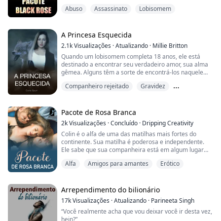
Até a próxima vez,
Abuso
Assassinato
Lobisomem
O Rei dos Renegados"
O que você faz quando o mundo está sendo
A Princesa Esquecida
atormentado pelo rei dos renegados? Lobas e filhotes
2.1k
Visualizações
·
Atualizando
·
Millie Britton
estão desaparecendo. Alcateias estão sendo atacadas
Quando um lobisomem completa 18 anos, ele está
e eliminadas.
destinado a encontrar seu verdadeiro amor, sua alma
gêmea. Alguns têm a sorte de encontrá-los naquele
--------------------------------------------------...
mesmo dia, enquanto outros levam anos para se
Companheiro rejeitado
Gravidez
encontrarem.
Lobisomem
Para Athena, ela foi uma das poucas sortudas, mas
isso não significa apenas encontrar seu par, também
Pacote de Rosa Branca
significa o começo de todo o seu futuro; governar
2k
Visualizações
·
Concluído
·
Dripping Creativity
sobre todos os seres sobrenaturais.
Colin é o alfa de uma das matilhas mais fortes do
continente. Sua matilha é poderosa e independente.
At...
Ele sabe que sua companheira está em algum lugar
por aí. Mas ele é paciente, sabe que a encontrará.
Alfa
Amigos para amantes
Erótico
Adina tem mais segredos do que a maioria. Sua vida é
uma longa sequência de mudanças entre diferentes
matilhas, clãs, tribos e até ninhos. Além disso, há a lista
Arrependimento do bilionário
interminável de responsabilidades qu...
17k
Visualizações
·
Atualizando
·
Parineeta Singh
“Você realmente acha que vou deixar você ir desta vez,
hein?”