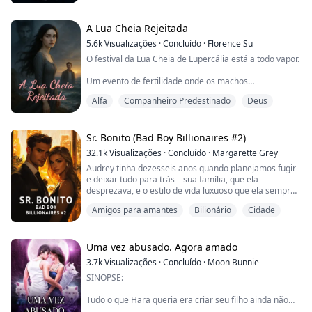
Ela o seguiu por um corredor até chegar a uma porta e
percebeu que estava parada nos Aposentos do Rei.
Então ela ouviu. Um som que fez seu estômago se
A Lua Cheia Rejeitada
revirar e seu peito doer. Gemidos vinham do outro lado
5.6k
Visualizações
·
Concluído
·
Florence Su
da porta.
O festival da Lua Cheia de Lupercália está a todo vapor.
Lágrimas começara...
Um evento de fertilidade onde os machos
enlouquecem para caçar e acasalar.
Alfa
Companheiro Predestinado
Deus
Alpha Jasper, meu companheiro, lidera a Floresta da
Tempestade até a caverna sagrada para começar
tudo, mas eu fico para trás.
Apesar dos nossos três anos de acasalamento, eu não
Sr. Bonito (Bad Boy Billionaires #2)
me transformei em minha loba, nem produzi o
32.1k
Visualizações
·
Concluído
·
Margarette Grey
herdeiro tão desejado. A alcateia está furio...
Audrey tinha dezesseis anos quando planejamos fugir
e deixar tudo para trás—sua família, que ela
desprezava, e o estilo de vida luxuoso que ela sempre
conheceu desde que nasceu. Mas antes que eu
Amigos para amantes
Bilionário
Cidade
pudesse reivindicar seu corpo, decidi trazê-la de volta,
e foi então que a morte veio atrás de mim.
No entanto, eu sobrevivi e me recuperei. Tornei-me um
Uma vez abusado. Agora amado
homem acima de todos os outros. Tornei-me um bilio...
3.7k
Visualizações
·
Concluído
·
Moon Bunnie
SINOPSE:
Tudo o que Hara queria era criar seu filho ainda não
nascido longe de seu companheiro abusivo e infiel,