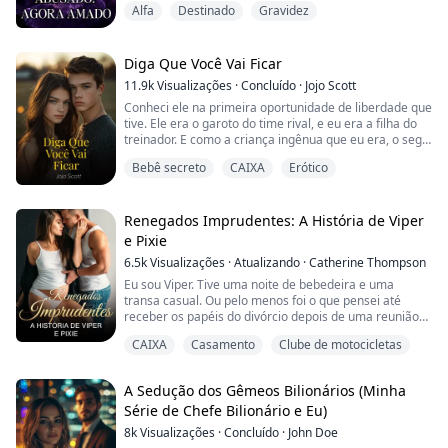
Alfa
Destinado
Gravidez
Roland.
A alcateia da Cruz Vermelha era a mais forte do reino
dos lobisomens, e Hara a escolheu como seu refúgio
Diga Que Você Vai Ficar
seguro.
11.9k
Visualizações
·
Concluído
·
Jojo Scott
Conheci ele na primeira oportunidade de liberdade que
Ela se torna garçonete em um bar, e era um trabalho
tive. Ele era o garoto do time rival, e eu era a filha do
tão normal quanto qualquer outro, até que ela conhece
treinador. E como a criança ingênua que eu era, o segui
Ryder, o Alfa da alcateia da Cruz Vermelha e dono do
até o banco de trás do carro dele.
bar....
Bebê secreto
CAIXA
Erótico
Uma hora depois, ele me expulsou e me deixou na
entrada da casa de um estranho. Eu não teria feito isso
se soubesse que ficaria grávida.
Renegados Imprudentes: A História de Viper
e Pixie
Cinco anos depois, ele voltou.
6.5k
Visualizações
·
Atualizando
·
Catherine Thompson
Eu sou Viper. Tive uma noite de bebedeira e uma
transa casual. Ou pelo menos foi o que pensei até
receber os papéis do divórcio depois de uma reunião
que deu errado, e minha esposa era a cliente em
CAIXA
Casamento
Clube de motocicletas
potencial. Aquela reunião quase destruiu meu clube
porque fui um idiota. Tenho duas escolhas: assinar os
papéis e deixá-la ir embora para sempre, ou trabalhar
A Sedução dos Gêmeos Bilionários (Minha
duro para consertar meus erros e fazer minh...
Série de Chefe Bilionário e Eu)
8k
Visualizações
·
Concluído
·
John Doe