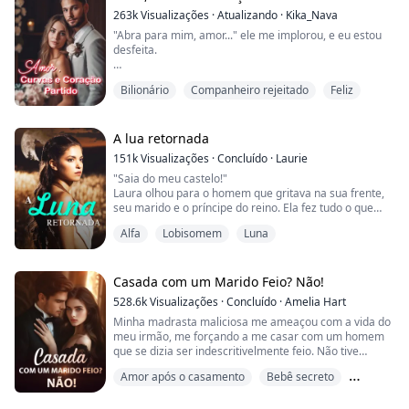
eles estavam me encarando com um olhar que, se
263k
Visualizações
·
Atualizando
·
Kika_Nava
pudesse, colocaria fogo em tu...
"Abra para mim, amor..." ele me implorou, e eu estou
desfeita.
Sua mão está entre as minhas pernas, e novamente
Bilionário
Companheiro rejeitado
Feliz
ele começou a me acariciar, cada parte, por dentro e
por fora como se quisesse conhecer tudo de mim.
Acho que nunca na minha vida um homem me tocou
assim.
A lua retornada
151k
Visualizações
·
Concluído
·
Laurie
Mas Ethan estava determinado, ele começou a
"Saia do meu castelo!"
esfregar, empurrar, e eu não pude me conter enquanto
Laura olhou para o homem que gritava na sua frente,
eu gemia de prazer, arqueando as c...
seu marido e o príncipe do reino. Ela fez tudo o que
podia para se tornar uma boa luna, mas o príncipe
Alfa
Lobisomem
Luna
ainda a abandonou. Porque ela não era a sua
companheira.
Até Laura ser morta, ela não sabia onde estava a sua
companheira... A Deusa da Lua teve pena dela e deu-
Casada com um Marido Feio? Não!
lhe uma segunda vida.
528.6k
Visualizações
·
Concluído
·
Amelia Hart
Agora ela não é mais Luna Laura, mas La...
Minha madrasta maliciosa me ameaçou com a vida do
meu irmão, me forçando a me casar com um homem
que se dizia ser indescritivelmente feio. Não tive
escolha senão concordar. No entanto, após o
Amor após o casamento
Bebê secreto
casamento, descobri que esse homem não era feio de
forma alguma; pelo contrário, ele era tanto bonito
Casamento