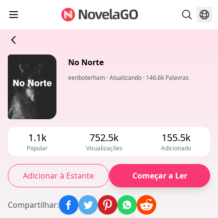
No Norte
eenboterham
·
Atualizando
·
146.6k Palavras
1.1k
752.5k
155.5k
Popular
Visualizações
Adicionado
Adicionar à Estante
Começar a Ler
Compartilhar
: