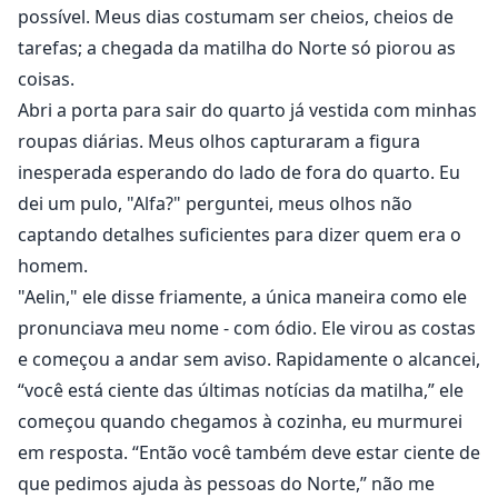
que consegue se lembrar, mas à medida que as
possível. Meus dias costumam ser cheios, cheios de
ameaças do Reino dos Vampiros se tornam mais
tarefas; a chegada da matilha do Norte só piorou as
palpáveis, sua alcateia precisa chamar os do Norte
coisas.
para ajudá-los a treinar e se preparar para o Reino dos
Abri a porta para sair do quarto já vestida com minhas
Vampiros. O que acontece quando o Alfa do Norte se
roupas diárias. Meus olhos capturaram a figura
interessa por Aelin?
inesperada esperando do lado de fora do quarto. Eu
dei um pulo, "Alfa?" perguntei, meus olhos não
captando detalhes suficientes para dizer quem era o
homem.
"Aelin," ele disse friamente, a única maneira como ele
pronunciava meu nome - com ódio. Ele virou as costas
e começou a andar sem aviso. Rapidamente o alcancei,
“você está ciente das últimas notícias da matilha,” ele
começou quando chegamos à cozinha, eu murmurei
em resposta. “Então você também deve estar ciente de
que pedimos ajuda às pessoas do Norte,” não me