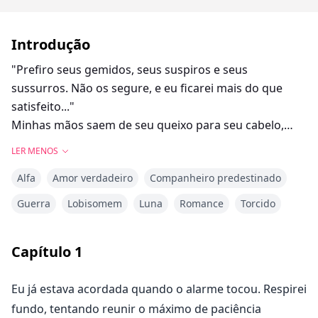
Introdução
"Prefiro seus gemidos, seus suspiros e seus
sussurros. Não os segure, e eu ficarei mais do que
satisfeito..."
Minhas mãos saem de seu queixo para seu cabelo,
puxando suas pontas. Suas mãos descem pelo meu
LER MENOS
corpo e puxam o tecido da minha blusa para cima, ele
Alfa
Amor verdadeiro
Companheiro predestinado
dá um beijo molhado bem ao lado do meu umbigo. Eu
me contraio ao soltar um suspiro. Ele vai subindo,
Guerra
Lobisomem
Luna
Romance
Torcido
cobrindo meu estômago com beijos lentos, estudando
meu corpo enquanto avança até que a blusa esteja
Capítulo
1
completamente fora e sua boca esteja em meu
pescoço.
Eu já estava acordada quando o alarme tocou. Respirei
fundo, tentando reunir o máximo de paciência
Aelin tem sido maltratada por sua alcateia pelo tempo