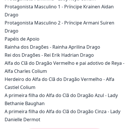
beijado.
Protagonista Masculino 1 - Príncipe Krainen Aidan
“Você é um para falar de boas maneiras, considerando
Drago
como você não parava de enfatizar sobre saber como
Protagonista Masculino 2 - Príncipe Armani Suiren
é o toque de um homem. Claramente,” ele gesticulou
Drago
em direção à sua figura descomposta.
Papéis de Apoio
“Você não sabe nada sobre prazer...”
Rainha dos Dragões - Rainha Aprilina Drago
Rei dos Dragões - Rei Erik Hadrian Drago
Alfa do Clã do Dragão Vermelho e pai adotivo de Reya -
Apenas um mês atrás, Reya estava contente em ser a
Alfa Charles Colium
Doutora Mais Reverenciada do clã do Dragão
Vermelho.
Herdeiro do Alfa do Clã do Dragão Vermelho - Alfa
Mas tudo virou de cabeça para baixo quando ela foi
Castiel Colium
oferecida uma cadeira no Grande Parlamento.
A primeira filha do Alfa do Clã do Dragão Azul - Lady
Ainda pior, ela foi unida aos Príncipes Gêmeos do
Bethanie Baughan
Reino do Dragão.
A primeira filha do Alfa do Clã do Dragão Cinza - Lady
Como a futura Rainha do Reino do Dragão, Reya é
Danielle Dermot
encarregada de uma tarefa difícil que nem mesmo o