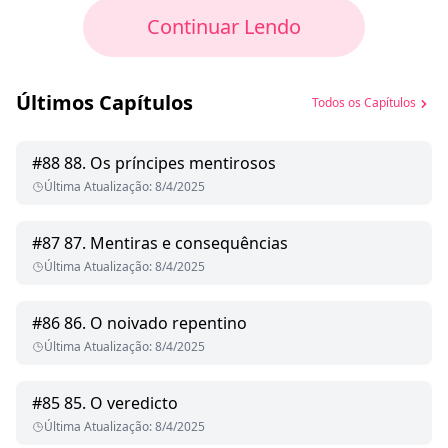
Grande Parlamento conseguiu decidir.
Continuar Lendo
Ela deve escolher quem será o Próximo Rei Dragão
entre o Príncipe Dourado e Perfeito Krainen Aidan
Drago e o Príncipe Sombrio e Taciturno Armani Suiren
Últimos Capítulos
Todos os Capítulos
Drago.
No entanto, seu passado implacável se recusa a deixá-
#
88
88. Os príncipes mentirosos
la ir.
Última Atualização
:
8/4/2025
Três concorrentes, Dois Alfas Reais, mas só pode
haver um Rei Dragão...
#
87
87. Mentiras e consequências
Última Atualização
:
8/4/2025
#
86
86. O noivado repentino
Última Atualização
:
8/4/2025
#
85
85. O veredicto
Última Atualização
:
8/4/2025