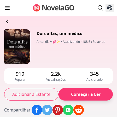
Dois alfas, um médico
AmandlaM💕✨
·
Atualizando
·
188.6k Palavras
919
2.2k
345
Popular
Visualizações
Adicionado
Adicionar à Estante
Começar a Ler
Compartilhar
: