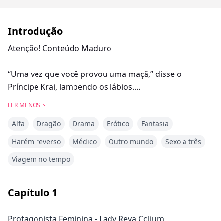
Introdução
Atenção! Conteúdo Maduro
“Uma vez que você provou uma maçã,” disse o
Príncipe Krai, lambendo os lábios.
Suas pupilas de cores contrastantes brilhavam com
LER MENOS
malícia enquanto ele observava a aparência
Alfa
Dragão
Drama
Erótico
Fantasia
desconcertada dela.
“Você não pode resistir a devorar o resto.”
Harém reverso
Médico
Outro mundo
Sexo a três
Viagem no tempo
Os olhos de Reya se arregalaram de choque, seu peito
subindo e descendo pelo que acabara de acontecer
entre os dois.
Capítulo
1
Ela pressionou os dedos contra os lábios com os olhos
arregalados, ainda sem acreditar que ele a havia
Protagonista Feminina - Lady Reya Colium