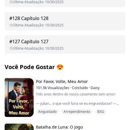
Última Atualização
:
10/30/2025
#
128
Capítulo 128
Última Atualização
:
10/30/2025
#
127
Capítulo 127
Última Atualização
:
10/30/2025
Você Pode Gostar
😍
Por Favor, Volte, Meu Amor
101.9k
Visualizações
·
Concluído
·
Daisy
Três anos dentro do nosso casamento sem amor:
— Julian... o que você faria se eu engravidasse? —
perguntei, me agarrando a uma esperança boba.
Angustiado
Arrependimento
BXG
Ele avançou com força; o calor do gozo dele se
espalhou entre minhas coxas.
Batalha de Luna: O Jogo