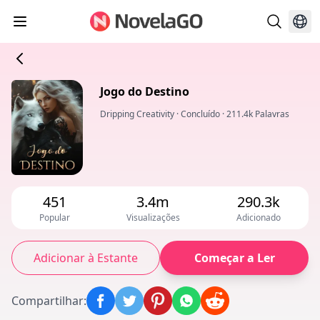
Jogo do Destino
Dripping Creativity
·
Concluído
·
211.4k Palavras
451
3.4m
290.3k
Popular
Visualizações
Adicionado
Adicionar à Estante
Começar a Ler
Compartilhar
: