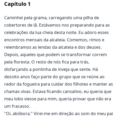
Capítulo
1
Amie não consegue resistir ao Alfa que entra em sua
vida e a arrasta de volta para a vida na alcateia. Não só
ela se encontra mais feliz do que esteve em muito
Caminhei pela grama, carregando uma pilha de
tempo, como sua loba finalmente se manifesta. Finlay
cobertores de lã. Estávamos nos preparando para as
não é seu companheiro, mas se torna seu melhor
celebrações da lua cheia desta noite. Eu adoro esses
amigo. Juntos com os outros lobos de alto escalão da
encontros mensais da alcateia. Comemos, rimos e
alcateia, eles trabalham para criar a melhor e mais
relembramos as lendas da alcateia e dos deuses.
forte alcateia.
Depois, aqueles que podem se transformar correm
pela floresta. O resto de nós fica para trás,
Quando chega a hora dos jogos da alcateia, o evento
disfarçando a pontinha de inveja que sente. Há
que decide a classificação das alcateias para os
dezoito anos faço parte do grupo que se reúne ao
próximos dez anos, Amie precisa enfrentar sua antiga
redor da fogueira para cuidar dos filhotes e manter as
alcateia. Quando ela vê o homem que a rejeitou pela
chamas vivas. Estava ficando cansativo, eu queria que
primeira vez em dez anos, tudo o que ela pensava
meu lobo viesse para mim, queria provar que não era
saber é virado de cabeça para baixo. Amie e Finlay
um fracasso.
precisam se adaptar à nova realidade e encontrar um
caminho para sua alcateia. Mas será que essa
"Oi, abóbora." Virei-me em direção ao som do meu pai