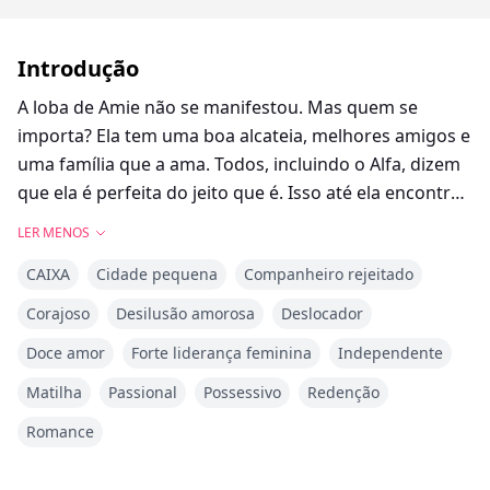
Introdução
A loba de Amie não se manifestou. Mas quem se
importa? Ela tem uma boa alcateia, melhores amigos e
uma família que a ama. Todos, incluindo o Alfa, dizem
que ela é perfeita do jeito que é. Isso até ela encontrar
seu companheiro e ele a rejeitar. De coração partido,
LER MENOS
Amie foge de tudo e começa de novo. Nada de mais
CAIXA
Cidade pequena
Companheiro rejeitado
lobisomens, nada de mais alcateias.
Corajoso
Desilusão amorosa
Deslocador
Quando Finlay a encontra, ela está vivendo entre
Doce amor
Forte liderança feminina
Independente
humanos. Ele fica encantado com a loba teimosa que
se recusa a reconhecer sua existência. Ela pode não
Matilha
Passional
Possessivo
Redenção
ser sua companheira, mas ele quer que ela faça parte
Romance
de sua alcateia, loba latente ou não.