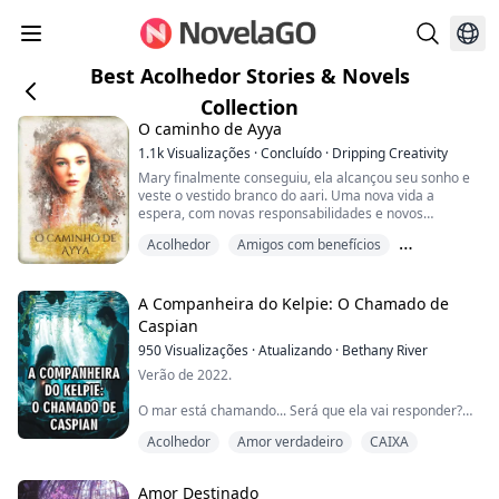
Best Acolhedor Stories & Novels
Collection
O caminho de Ayya
1.1k
Visualizações
·
Concluído
·
Dripping Creativity
Mary finalmente conseguiu, ela alcançou seu sonho e
veste o vestido branco do aari. Uma nova vida a
espera, com novas responsabilidades e novos
desafios.
Acolhedor
Amigos com benefícios
Ela ainda está cercada por sua família e amigos, e
Tenac. Mas também há perdas ao longo do caminho.
Amigos para amantes
Quando ela finalmente começa a se sentir confortável
em sua nova vida, a notícia de um novo surto da
A Companheira do Kelpie: O Chamado de
doença chega a Salmis.
Caspian
De repente, cabe a e...
950
Visualizações
·
Atualizando
·
Bethany River
Verão de 2022.
O mar está chamando... Será que ela vai responder?
Acolhedor
Amor verdadeiro
CAIXA
Quando Catherine tinha oito anos, ela acredita que
quase se afogou.
Amor Destinado