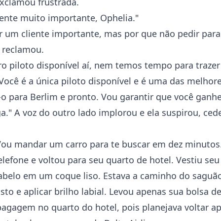
exclamou frustrada.
iente muito importante, Ophelia."
r um cliente importante, mas por que não pedir para
a reclamou.
ro piloto disponível aí, nem temos tempo para traze
 Você é a única piloto disponível e é uma das melhor
-o para Berlim e pronto. Vou garantir que você ganh
ga." A voz do outro lado implorou e ela suspirou, ced
Vou mandar um carro para te buscar em dez minutos.
elefone e voltou para seu quarto de hotel. Vestiu se
abelo em um coque liso. Estava a caminho do saguã
osto e aplicar brilho labial. Levou apenas sua bolsa de
agagem no quarto do hotel, pois planejava voltar ap