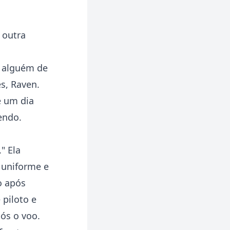
 outra
r alguém de
es, Raven.
e um dia
endo.
" Ela
u uniforme e
o após
 piloto e
ós o voo.