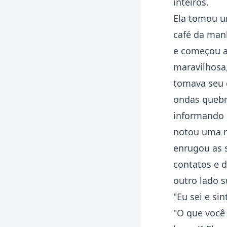
inteiros.
Ela tomou u
café da man
e começou a
maravilhosa
tomava seu c
ondas quebr
informando q
notou uma n
enrugou as s
contatos e d
outro lado s
"Eu sei e si
"O que você 