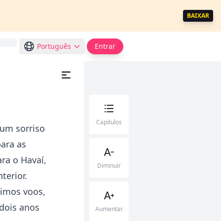
BAIXAR
Português
Entrar
Capítulos
 um sorriso
para as
ra o Havaí,
Diminuir
terior.
ximos voos,
 dois anos
Aumentar