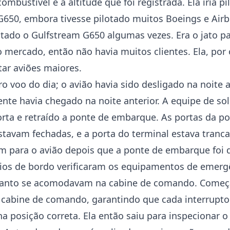
combustível e a altitude que foi registrada. Ela iria p
G650, embora tivesse pilotado muitos Boeings e Air
otado o Gulfstream G650 algumas vezes. Era o jato pa
 mercado, então não havia muitos clientes. Ela, por 
otar aviões maiores.
ro voo do dia; o avião havia sido desligado na noite 
ente havia chegado na noite anterior. A equipe de so
rta e retraído a ponte de embarque. As portas da p
tavam fechadas, e a porta do terminal estava tranca
am para o avião depois que a ponte de embarque foi 
ios de bordo verificaram os equipamentos de emerg
uanto se acomodavam na cabine de comando. Começ
a cabine de comando, garantindo que cada interrupto
a posição correta. Ela então saiu para inspecionar o