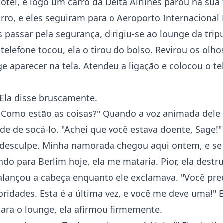
hotel, e logo um carro da Delta Airlines parou na sua 
rro, e eles seguiram para o Aeroporto Internacional 
 passar pela segurança, dirigiu-se ao lounge da trip
elefone tocou, ela o tirou do bolso. Revirou os olho
 aparecer na tela. Atendeu a ligação e colocou o te
 Ela disse bruscamente.
! Como estão as coisas?" Quando a voz animada dele 
de de socá-lo. "Achei que você estava doente, Sage!"
, desculpe. Minha namorada chegou aqui ontem, e se
ndo para Berlim hoje, ela me mataria. Pior, ela destr
balançou a cabeça enquanto ele exclamava. "Você pre
oridades. Esta é a última vez, e você me deve uma!"
ara o lounge, ela afirmou firmemente.