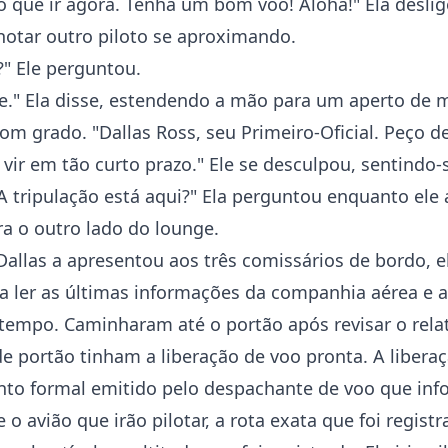
o que ir agora. Tenha um bom voo! Aloha!" Ela desli
notar outro piloto se aproximando.
?" Ele perguntou.
e." Ela disse, estendendo a mão para um aperto de 
om grado. "Dallas Ross, seu Primeiro-Oficial. Peço d
 vir em tão curto prazo." Ele se desculpou, sentindo-
 tripulação está aqui?" Ela perguntou enquanto ele 
a o outro lado do lounge.
allas a apresentou aos três comissários de bordo, e
ler as últimas informações da companhia aérea e a 
tempo. Caminharam até o portão após revisar o rela
e portão tinham a liberação de voo pronta. A libera
o formal emitido pelo despachante de voo que inf
 o avião que irão pilotar, a rota exata que foi registr