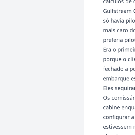
cálculos de 
Gulfstream 
só havia pil
mais caro do
preferia pil
Era o primei
porque o cli
fechado a po
embarque es
Eles seguir
Os comissár
cabine enq
configurar 
estivessem n