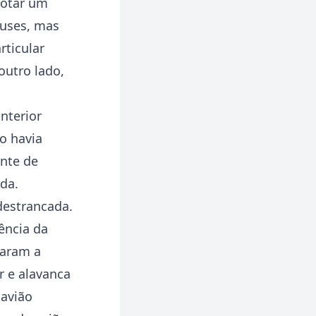
ilotar um
buses, mas
rticular
outro lado,
anterior
lo havia
onte de
da.
destrancada.
ência da
aram a
r e alavanca
 avião