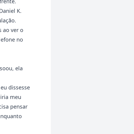
frente.
Daniel K.
ulação.
s ao ver o
lefone no
soou, ela
 eu dissesse
uiria meu
cisa pensar
 Enquanto