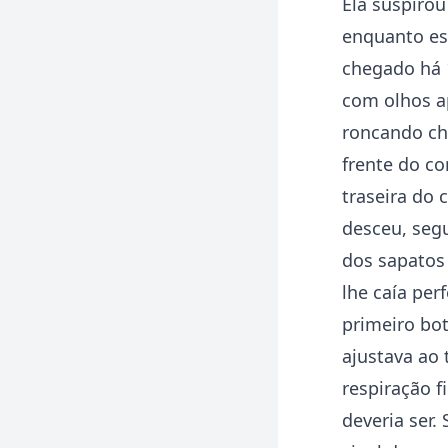
Ela suspirou
enquanto est
chegado há 1
com olhos a
roncando ch
frente do c
traseira do 
desceu, segu
dos sapatos
lhe caía pe
primeiro bot
ajustava ao 
respiração 
deveria ser