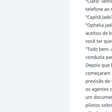
"Claro! Tenh
telefone ao 
"Capitã Jade
"Ophelia Jad
aceitou de b
você ter que
"Tudo bem. A
conduzia par
Depois que D
começaram a 
previsão do 
os agentes d
um document
pilotos sobre