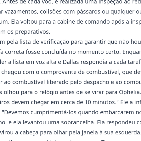
 Antes de cada voo, é realizada uma inspeção ao red
ar vazamentos, colisões com pássaros ou qualquer ou
um. Ela voltou para a cabine de comando após a ins
om os preparativos.
m pela lista de verificação para garantir que não ho
fa correta fosse concluída no momento certo. Enqua
er a lista em voz alta e Dallas respondia a cada taref
 chegou com o comprovante de combustível, que de
r ao combustível liberado pelo despacho e ao combus
s olhou para o relógio antes de se virar para Ophelia
iros devem chegar em cerca de 10 minutos." Ele a in
u. "Devemos cumprimentá-los quando embarcarem no 
nho, e ela levantou uma sobrancelha. Ela respondeu
irou a cabeça para olhar pela janela à sua esquerda