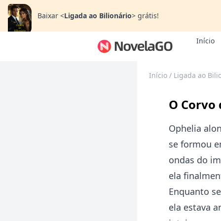
Baixar
<
Ligada ao Bilionário
>
grátis!
Início
Início
/
Ligada ao Bili
O Corvo 
Ophelia alo
se formou em
ondas do im
ela finalmen
Enquanto se
ela estava a