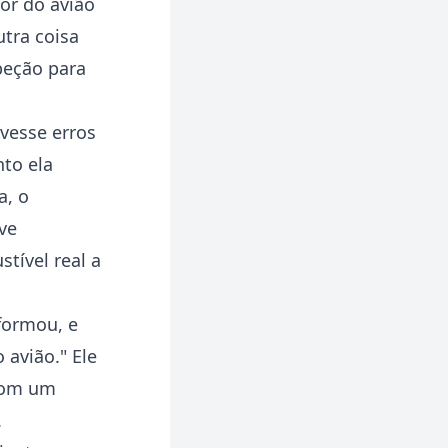
or do avião
tra coisa
peção para
uvesse erros
nto ela
a, o
ve
tível real a
.
formou, e
avião." Ele
 com um
.