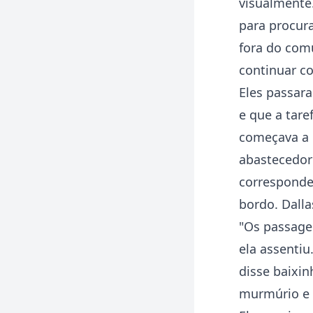
visualmente.
para procur
fora do com
continuar c
Eles passara
e que a tare
começava a l
abastecedor
corresponde
bordo. Dalla
"Os passage
ela assenti
disse baixi
murmúrio e v