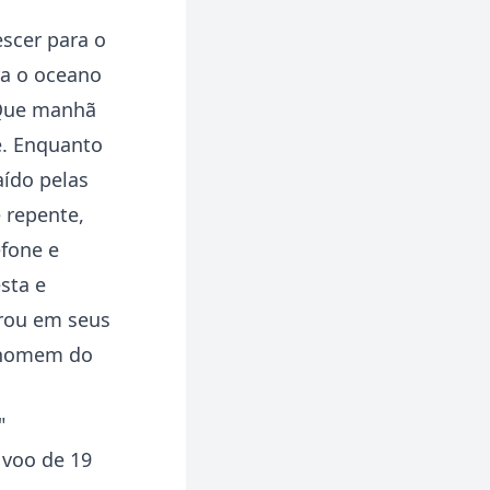
scer para o
ra o oceano
 Que manhã
e. Enquanto
aído pelas
 repente,
efone e
sta e
urou em seus
o homem do
"
 voo de 19