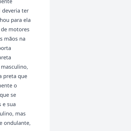
iente
 deveria ter
hou para ela
m de motores
as mãos na
porta
preta
e masculino,
a preta que
mente o
 que se
s e sua
ulino, mas
e ondulante,