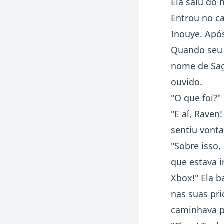
Ela saiu do 
Entrou no ca
Inouye. Após
Quando seu t
nome de Sage
ouvido.
"O que foi?"
"E aí, Raven
sentiu vonta
"Sobre isso
que estava i
Xbox!" Ela 
nas suas pri
caminhava p