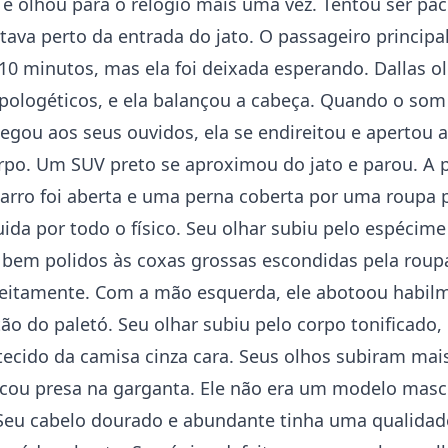
 e olhou para o relógio mais uma vez. Tentou ser pac
ava perto da entrada do jato. O passageiro principal
0 minutos, mas ela foi deixada esperando. Dallas ol
pologéticos, e ela balançou a cabeça. Quando o so
egou aos seus ouvidos, ela se endireitou e apertou 
orpo. Um SUV preto se aproximou do jato e parou. A 
carro foi aberta e uma perna coberta por uma roupa 
ida por todo o físico. Seu olhar subiu pelo espécim
 bem polidos às coxas grossas escondidas pela roup
rfeitamente. Com a mão esquerda, ele abotoou habil
ão do paletó. Seu olhar subiu pelo corpo tonificado,
tecido da camisa cinza cara. Seus olhos subiram mai
ficou presa na garganta. Ele não era um modelo masc
. Seu cabelo dourado e abundante tinha uma qualidad