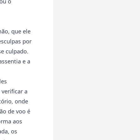
gou o
mão, que ele
esculpas por
se culpado.
assentia e a
les
verificar a
tório, onde
ção de voo é
orma aos
ada, os