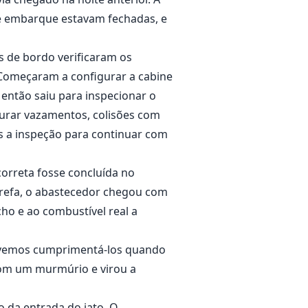
de embarque estavam fechadas, e
s de bordo verificaram os
omeçaram a configurar a cabine
 então saiu para inspecionar o
curar vazamentos, colisões com
s a inspeção para continuar com
correta fosse concluída no
tarefa, o abastecedor chegou com
ho e ao combustível real a
Devemos cumprimentá-los quando
com um murmúrio e virou a
o da entrada do jato. O