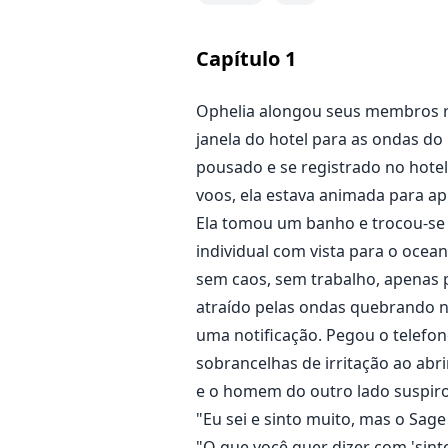
encher sua buceta depois do janta
Capítulo
1
Onyx Reighs é talvez um dos melh
mulheres, pois possuía todas as 
Ophelia alongou seus membros rí
mais notório. Para ele, o propós
janela do hotel para as ondas do
aos seus encantos, e ele não esp
acontecerá quando a mulher que 
pousado e se registrado no hotel
voos, ela estava animada para apr
Ela tomou um banho e trocou-se 
individual com vista para o oce
sem caos, sem trabalho, apenas p
atraído pelas ondas quebrando na
uma notificação. Pegou o telefo
sobrancelhas de irritação ao abri
e o homem do outro lado suspir
"Eu sei e sinto muito, mas o Sage
"O que você quer dizer com 'sint