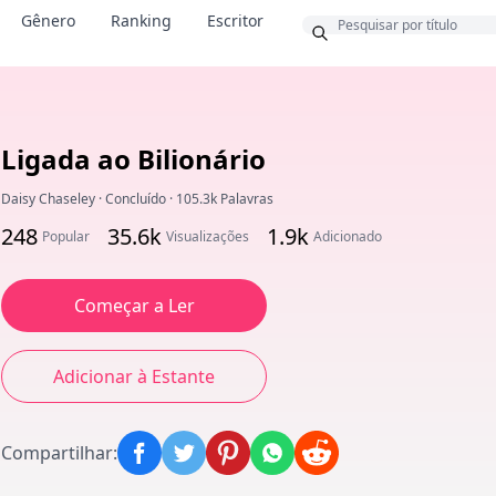
Bônus
Gênero
Ranking
Escritor
Ligada ao Bilionário
Daisy Chaseley
·
Concluído
·
105.3k Palavras
248
35.6k
1.9k
Popular
Visualizações
Adicionado
Começar a Ler
Adicionar à Estante
Compartilhar
: