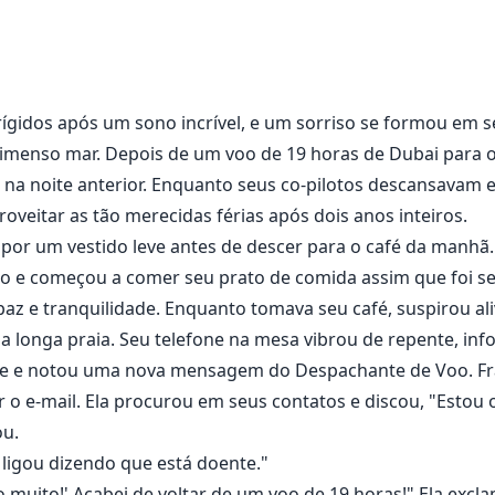
r. Cru e duro, do jeito que você gosta."
ores executivos da cidade. Ele era respeitado por seus su
qualidades que um homem deveria ter como líder. Mas, ao fin
gidos após um sono incrível, e um sorriso se formou em s
ito da vida era trabalhar duro e aproveitar ao máximo. Nen
 imenso mar. Depois de um voo de 19 horas de Dubai para o 
erava conhecer a palavra "rejeitado" até que ela apareceu
o rejeitou se revelar sua alma gêmea?
 na noite anterior. Enquanto seus co-pilotos descansavam 
oveitar as tão merecidas férias após dois anos inteiros.
por um vestido leve antes de descer para o café da manh
ano e começou a comer seu prato de comida assim que foi s
az e tranquilidade. Enquanto tomava seu café, suspirou ali
 longa praia. Seu telefone na mesa vibrou de repente, in
ne e notou uma nova mensagem do Despachante de Voo. Fra
r o e-mail. Ela procurou em seus contatos e discou, "Estou 
ou.
 ligou dizendo que está doente."
o muito!' Acabei de voltar de um voo de 19 horas!" Ela excl