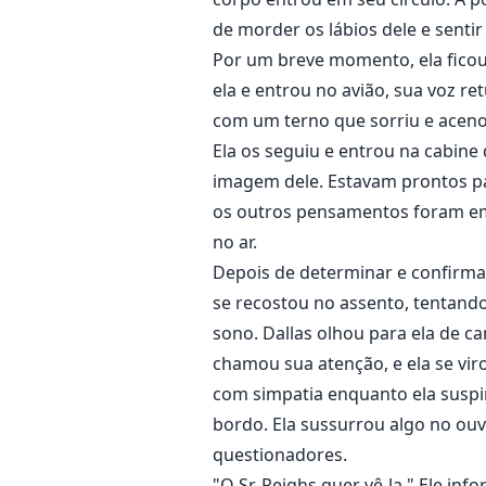
de morder os lábios dele e sentir
Por um breve momento, ela fico
ela e entrou no avião, sua voz 
com um terno que sorriu e aceno
Ela os seguiu e entrou na cabin
imagem dele. Estavam prontos pa
os outros pensamentos foram em
no ar.
Depois de determinar e confirmar
se recostou no assento, tentando
sono. Dallas olhou para ela de 
chamou sua atenção, e ela se viro
com simpatia enquanto ela susp
bordo. Ela sussurrou algo no ouv
questionadores.
"O Sr. Reighs quer vê-la." Ele inf