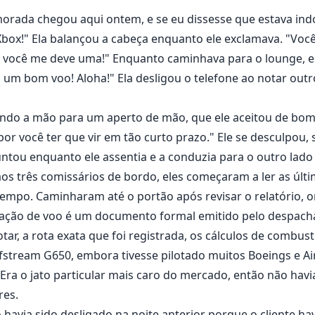
orada chegou aqui ontem, e se eu dissesse que estava indo
u Xbox!" Ela balançou a cabeça enquanto ele exclamava. "Voc
, e você me deve uma!" Enquanto caminhava para o lounge, 
a um bom voo! Aloha!" Ela desligou o telefone ao notar out
dendo a mão para um aperto de mão, que ele aceitou de bom
por você ter que vir em tão curto prazo." Ele se desculpou
guntou enquanto ele assentia e a conduzia para o outro lado
aos três comissários de bordo, eles começaram a ler as úl
o tempo. Caminharam até o portão após revisar o relatório,
beração de voo é um documento formal emitido pelo despac
otar, a rota exata que foi registrada, os cálculos de combustí
ulfstream G650, embora tivesse pilotado muitos Boeings e A
ra o jato particular mais caro do mercado, então não havia 
res.
o havia sido desligado na noite anterior porque o cliente ha