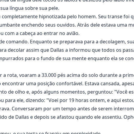
 sua língua sobre sua pele.
u completamente hipnotizada pelo homem. Seu transe foi 
retumbante enchendo seus ouvidos. Atrás dele estava uma 
u com a cabeça ao entrar no avião.
e de comando. Enquanto se preparava para a decolagem, s
ra decolar assim que Dallas a informou que todos os pas
purrados para o fundo de sua mente enquanto ela se con
 a rota, voaram a 33.000 pés acima do solo durante a prime
 encontrar uma posição confortável. Estava cansada, apesa
canto de olho e, após alguns momentos, perguntou: "Você e
u para ele, dizendo: "Voei por 19 horas ontem, e aqui estou
irava. Conversaram por um tempo antes de serem interrom
ido de Dallas e depois se afastou quando ele assentiu. Oph
ormou, e sua testa se franziu em perplexidade.