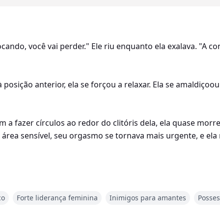
ocando, você vai perder." Ele riu enquanto ela exalava. "A co
posição anterior, ela se forçou a relaxar. Ela se amaldiço
 fazer círculos ao redor do clitóris dela, ela quase morr
 área sensível, seu orgasmo se tornava mais urgente, e ela
, enquanto ele observava o êxtase tomar conta do rosto dela
ra e poderia simplesmente implorar. "Você só precisa pedir, 
co
Forte liderança feminina
Inimigos para amantes
Posses
la saiu da boca dele, ela estremeceu. "Não!" Sua voz estav
plêndido quando você gozar em cima do meu dedo aqui deb