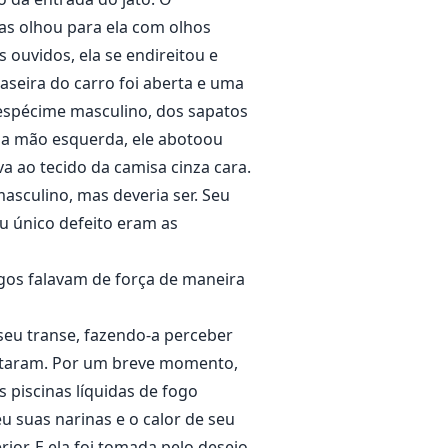
las olhou para ela com olhos
ouvidos, ela se endireitou e
aseira do carro foi aberta e uma
 espécime masculino, dos sapatos
m a mão esquerda, ele abotoou
a ao tecido da camisa cinza cara.
asculino, mas deveria ser. Seu
u único defeito eram as
rgos falavam de força de maneira
 seu transe, fazendo-a perceber
 fitaram. Por um breve momento,
 piscinas líquidas de fogo
 suas narinas e o calor de seu
rior. E ela foi tomada pelo desejo