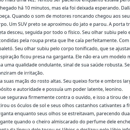
 chegado há 10 minutos, mas ela foi deixada esperando. Dal
cabeça. Quando o som de motores roncando chegou aos seus 
po. Um SUV preto se aproximou do jato e parou. A porta tr
a desceu, seguida por todo o físico. Seu olhar subiu pelo
condidas pela roupa preta que lhe caía perfeitamente. Co
letó. Seu olhar subiu pelo corpo tonificado, que se ajustav
spiração ficou presa na garganta. Ele não era um modelo m
a uma qualidade ondulante, sinal de sua saúde robusta. Se
nziram de irritação.
a suas maçãs do rosto altas. Seu queixo forte e ombros la
ósito e autoridade e possuía um poder latente, leonino.
 que segurava firmemente contra o ouvido, e isso a tirou de
 tirou os óculos de sol e seus olhos castanhos cativantes a
rganta enquanto seus olhos se estreitavam, parecendo duas
egante quando o cheiro almiscarado do perfume dele encheu
ta da língua dele tocou os lábios e deslizou pelo lábio infe