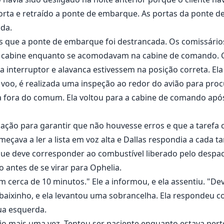
porta e retraído a ponte de embarque. As portas da ponte 
ada.
is que a ponte de embarque foi destrancada. Os comissário
 cabine enquanto se acomodavam na cabine de comando. C
interruptor e alavanca estivessem na posição correta. Ela
 voo, é realizada uma inspeção ao redor do avião para pro
a fora do comum. Ela voltou para a cabine de comando apó
icação para garantir que não houvesse erros e que a tarefa 
çava a ler a lista em voz alta e Dallas respondia a cada 
ue deve corresponder ao combustível liberado pelo despac
o antes de se virar para Ophelia.
 cerca de 10 minutos." Ele a informou, e ela assentiu. "
 baixinho, e ela levantou uma sobrancelha. Ela respondeu 
sua esquerda.
gio mais uma vez. Tentou ser paciente enquanto estava pert