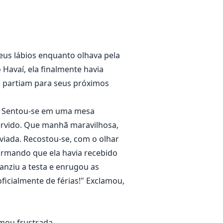
bordinados e desejado pelas
al da noite, ele era o jogador
eus lábios enquanto olhava pela
huma mulher conseguia resistir
Havaí, ela finalmente havia
 para voar com seu pássaro. O que
e partiam para seus próximos
ã. Sentou-se em uma mesa
ervido. Que manhã maravilhosa,
viada. Recostou-se, com o olhar
formando que ela havia recebido
nziu a testa e enrugou as
oficialmente de férias!" Exclamou,
amou frustrada.