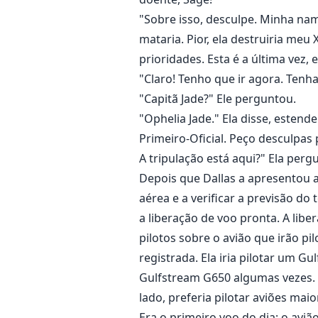
"Sobre isso, desculpe. Minha nam
mataria. Pior, ela destruiria me
prioridades. Esta é a última vez
"Claro! Tenho que ir agora. Tenh
"Capitã Jade?" Ele perguntou.
"Ophelia Jade." Ela disse, esten
Primeiro-Oficial. Peço desculpas 
A tripulação está aqui?" Ela per
Depois que Dallas a apresentou 
aérea e a verificar a previsão d
a liberação de voo pronta. A li
pilotos sobre o avião que irão pil
registrada. Ela iria pilotar um G
Gulfstream G650 algumas vezes. E
lado, preferia pilotar aviões maio
Era o primeiro voo do dia; o aviã