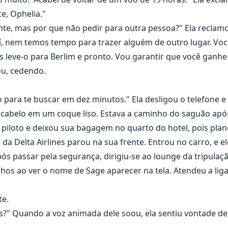
e, Ophelia."
nte, mas por que não pedir para outra pessoa?" Ela reclam
í, nem temos tempo para trazer alguém de outro lugar. Você 
leve-o para Berlim e pronto. Vou garantir que você ganhe 
ou, cedendo.
ara te buscar em dez minutos." Ela desligou o telefone e 
cabelo em um coque liso. Estava a caminho do saguão após h
 piloto e deixou sua bagagem no quarto do hotel, pois plan
o da Delta Airlines parou na sua frente. Entrou no carro, e
pós passar pela segurança, dirigiu-se ao lounge da tripula
olhos ao ver o nome de Sage aparecer na tela. Atendeu a lig
te.
as?" Quando a voz animada dele soou, ela sentiu vontade de 