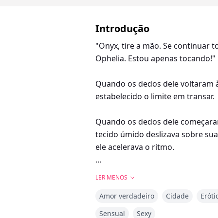
Introdução
"Onyx, tire a mão. Se continuar t
Ophelia. Estou apenas tocando!"
Quando os dedos dele voltaram à 
estabelecido o limite em transar.
Quando os dedos dele começaram a
tecido úmido deslizava sobre sua
ele acelerava o ritmo.
O olhar dele nunca deixou o dela
LER MENOS
desesperada por alívio a essa altu
Amor verdadeiro
Cidade
Eróti
que você quer!" Quando o nome de
certeza? Imagine como seria es
Sensual
Sexy