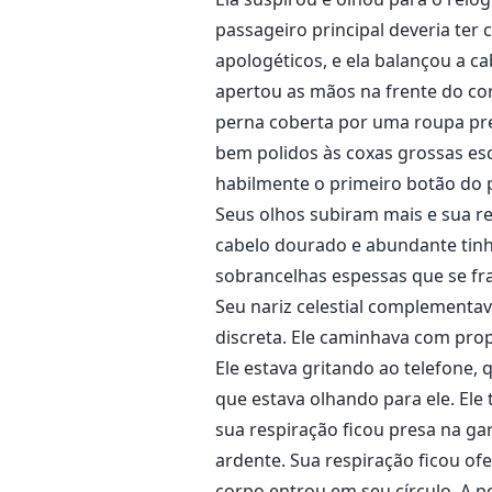
passageiro principal deveria ter
apologéticos, e ela balançou a 
apertou as mãos na frente do cor
perna coberta por uma roupa pret
bem polidos às coxas grossas es
habilmente o primeiro botão do pa
Seus olhos subiram mais e sua re
cabelo dourado e abundante tinh
sobrancelhas espessas que se fra
Seu nariz celestial complementav
discreta. Ele caminhava com prop
Ele estava gritando ao telefone,
que estava olhando para ele. Ele
sua respiração ficou presa na ga
ardente. Sua respiração ficou of
corpo entrou em seu círculo. A pon