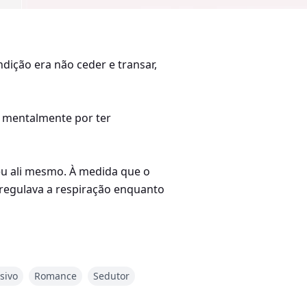
ndição era não ceder e transar,
ou mentalmente por ter
eu ali mesmo. À medida que o
 regulava a respiração enquanto
. Ela estava ficando
Ophelia, e eu te darei o alívio
sivo
Romance
Sedutor
a cortada, até tensa. "Tem
aixo desta mesa e quando eu