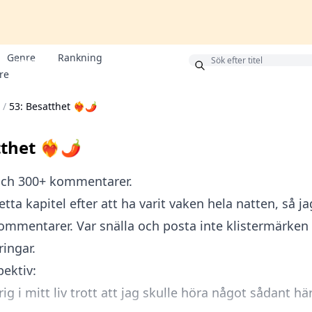
Genre
Rankning
Bonus
re
/
53: Besatthet ❤️‍🔥🌶
thet ❤️‍🔥🌶
 och 300+ kommentarer.
etta kapitel efter att ha varit vaken hela natten, så jag
mmentarer. Var snälla och posta inte klistermärken e
ingar.
ektiv:
ig i mitt liv trott att jag skulle höra något sådant här