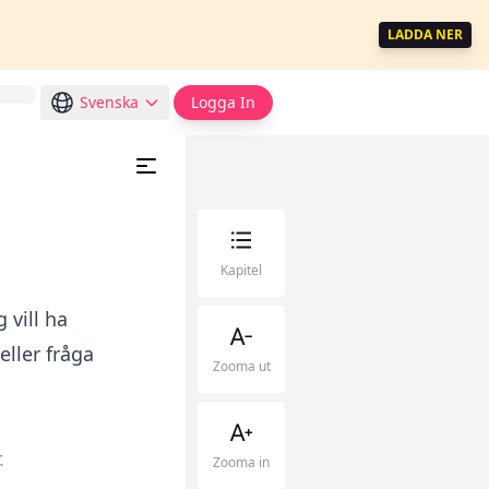
LADDA NER
Svenska
Logga In
Kapitel
 vill ha
ller fråga
Zooma ut
.
Zooma in