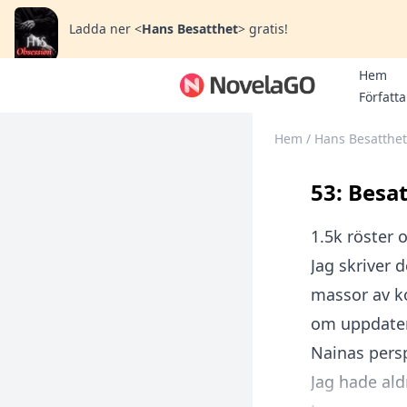
Ladda ner
<
Hans Besatthet
>
gratis!
Hem
Författa
Hem
/
Hans Besatthet
53: Besat
1.5k röster
Jag skriver d
massor av ko
om uppdater
Nainas persp
Jag hade aldr