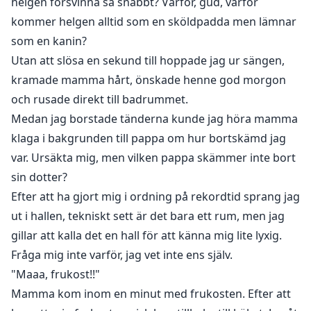
helgen försvinna så snabbt? Varför, gud, varför
kommer helgen alltid som en sköldpadda men lämnar
som en kanin?
Utan att slösa en sekund till hoppade jag ur sängen,
kramade mamma hårt, önskade henne god morgon
och rusade direkt till badrummet.
Medan jag borstade tänderna kunde jag höra mamma
klaga i bakgrunden till pappa om hur bortskämd jag
var. Ursäkta mig, men vilken pappa skämmer inte bort
sin dotter?
Efter att ha gjort mig i ordning på rekordtid sprang jag
ut i hallen, tekniskt sett är det bara ett rum, men jag
gillar att kalla det en hall för att känna mig lite lyxig.
Fråga mig inte varför, jag vet inte ens själv.
"Maaa, frukost!!"
Mamma kom inom en minut med frukosten. Efter att