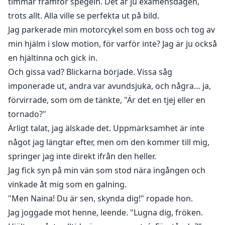
timmar framför spegeln. Det är ju examensdagen,
trots allt. Alla ville se perfekta ut på bild.
Jag parkerade min motorcykel som en boss och tog av
min hjälm i slow motion, för varför inte? Jag är ju också
en hjältinna och gick in.
Och gissa vad? Blickarna började. Vissa såg
imponerade ut, andra var avundsjuka, och några… ja,
förvirrade, som om de tänkte, "Är det en tjej eller en
tornado?"
Ärligt talat, jag älskade det. Uppmärksamhet är inte
något jag längtar efter, men om den kommer till mig,
springer jag inte direkt ifrån den heller.
Jag fick syn på min vän som stod nära ingången och
vinkade åt mig som en galning.
"Men Naina! Du är sen, skynda dig!" ropade hon.
Jag joggade mot henne, leende. "Lugna dig, fröken.