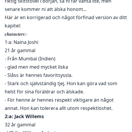
riktig skitstövel i början, så ni får vänta lite, men
senare kommer ni att älska honom...
Här är en korrigerad och något förfinad version av ditt
kapitel:
𝒄𝒉𝒂𝒓𝒂𝒄𝒕𝒆𝒓𝒔:-
1:a: Naina Joshi
21 år gammal
- Från Mumbai (Indien)
- glad men med mycket ilska
- Slåss är hennes favoritsyssla.
- Stark och självständig tjej. Hon kan göra vad som
helst för sina föräldrar och älskade.
- För henne är hennes respekt viktigare än något
annat. Hon kan tolerera allt utom respektlöshet.
2:a: Jack Willems
32 år gammal