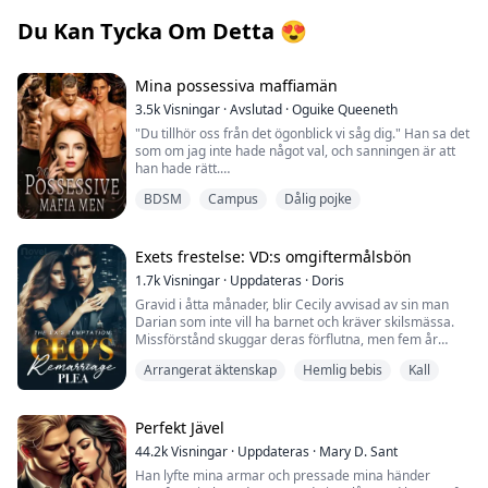
Du Kan Tycka Om Detta
😍
Mina possessiva maffiamän
3.5k
Visningar
·
Avslutad
·
Oguike Queeneth
"Du tillhör oss från det ögonblick vi såg dig." Han sa det
som om jag inte hade något val, och sanningen är att
han hade rätt.
BDSM
Campus
Dålig pojke
"Jag vet inte hur lång tid det kommer att ta för dig att
inse detta, älskling, men du är vår." Hans djupa röst sa,
medan han ryckte mitt huvud bakåt så att hans
intensiva ögon mötte mina.
Exets frestelse: VD:s omgiftermålsbön
1.7k
Visningar
·
Uppdateras
·
Doris
"Din fitta droppar för oss, nu var en duktig flicka och
Gravid i åtta månader, blir Cecily avvisad av sin man
sprid dina ben. Jag vill smaka, vill du ha min tunga som
Darian som inte vill ha barnet och kräver skilsmässa.
smeker din lilla fitta?"
Missförstånd skuggar deras förflutna, men fem år
senare återvänder Cecily som en framstående läkare
"Ja, p...pappa." Jag stönade.
Arrangerat äktenskap
Hemlig bebis
Kall
med deras barn. Darian finner sig oförmögen att
motstå sin ex-frus charm och inser att han fortfarande
älskar henne. Ångerfull ber han om att få gifta om sig,
Angelia Hartwell, en ung och vacker universitetsflicka,
men möts av Cecilys kyliga svar: "Vill du gifta dig med
Perfekt Jävel
ville utforska sitt liv. Hon ville veta hur det kändes att ha
mig? Ställ dig i kön!"
en riktig orgasm, hon ville veta hur det kändes att vara
44.2k
Visningar
·
Uppdateras
·
Mary D. Sant
undergiven. Hon ville uppleva sex på de bästa,
Han lyfte mina armar och pressade mina händer
(Jag rekommenderar starkt en fängslande bok som jag
farligaste och mest delikata sätten.