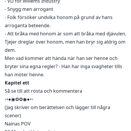
- VD för Willems Industry
- Snygg men arrogant
- Folk försöker undvika honom på grund av hans
arroganta beteende.
- Att bråka med honom är som att bråka med djävulen.
Tjejer dreglar över honom, men han bryr sig aldrig om
dem.
Men vad kommer att hända när han ser henne och
bryter sina egna regler? - Han har inga svagheter tills
han möter henne.
Kapitel ett
Så se till att rösta och kommentera
◦•●◉✿✿◉●•◦
(Jag skriver om berättelsen och lägger till några
scener)
Nainas POV