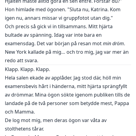
Hjälten måste alltid göra en sen entré. Förstår du?"
Hon himlade med ögonen. "Sluta nu, Katrina. Kom
igen nu, annars missar vi gruppfotot utan dig."
Och precis så gick vi in tillsammans. Mitt hjärta
bultade av spänning. Idag var inte bara en
examensdag. Det var början på resan mot
min dröm
.
New York kallade på mig… och tro mig, jag var mer än
redo att svara.
Klapp. Klapp. Klapp.
Hela salen ekade av applåder. Jag stod där, höll min
examensbevis hårt i händerna, mitt hjärta sprängfyllt
av drömmar. Mina ögon sökte igenom publiken tills de
landade på de två personer som betydde mest, Pappa
och Mamma.
De log mot mig, men deras ögon var våta av
stolthetens tårar.