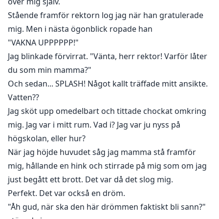
över mig själv.
Stående framför rektorn log jag när han gratulerade
mig. Men i nästa ögonblick ropade han
"VAKNA UPPPPPP!"
Jag blinkade förvirrat. "Vänta, herr rektor! Varför låter
du som min mamma?"
Och sedan... SPLASH! Något kallt träffade mitt ansikte.
Vatten??
Jag sköt upp omedelbart och tittade chockat omkring
mig. Jag var i mitt rum. Vad i? Jag var ju nyss på
högskolan, eller hur?
När jag höjde huvudet såg jag mamma stå framför
mig, hållande en hink och stirrade på mig som om jag
just begått ett brott. Det var då det slog mig.
Perfekt. Det var också en dröm.
"Åh gud, när ska den här drömmen faktiskt bli sann?"