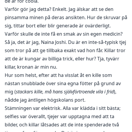
de är för coola.
Varför gör jag detta? Enkelt. Jag älskar att se den
pinsamma minen på deras ansikten. Hur de skruvar på
sig, tittar bort eller blir generade är ovärderligt.
Varför skulle de inte få en smak av sin egen medicin?
Så ja, det är jag, Naina Joshi. Du är en inte-så-typisk tjej
som tror på att ge tillbaka exakt vad hon får. Killar tror
att de är kungar av billiga trick, eller hur? Tja, tyvärr
killar, kronan är min nu.
Hur som helst, efter att ha visslat åt en kille som
nästan snubblade över sina egna fötter på grund av
mig (
stackars kille, må hans självförtroende vila i frid
),
nådde jag äntligen högskolans port.
Stämningen var elektrisk. Alla var klädda i sitt bästa;
selfies var överallt, tjejer var upptagna med att ta
bilder, och killar låtsades att de inte spenderade två