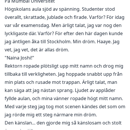
På Mumbai Universitet
Högskolans aula sjöd av spänning. Studenter stod
överallt, skrattade, jublade och firade. Varför? För idag
var vår examensdag. Men ärligt talat, jag var nog den
lyckligaste där. Varför? För efter den här dagen kunde
jag äntligen åka till Stockholm. Min dröm. Haaye. Jag
vet, jag vet, det är allas dröm.
"Naina Joshi!"
Rektorn ropade plötsligt upp mitt namn och drog mig
tillbaka till verkligheten. Jag hoppade snabbt upp från
min plats och rusade mot trappan. Ärligt talat, man
kan säga att jag nästan sprang. Ljudet av applåder
fyllde aulan, och mina vänner ropade högt mitt namn.
Med varje steg jag tog mot scenen kändes det som om
jag rörde mig ett steg närmare min dröm.
Den känslan... den gjorde mig så känslosam och stolt