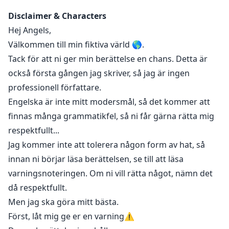
slet han av hennes byxor och trosor.
Disclaimer & Characters
Naina var fortfarande i chock och kunde inte bearbeta
Hej Angels,
något. Han tog hennes ben och placerade dem på
Välkommen till min fiktiva värld 🌎.
varsin sida av sin midja, och på ett ögonblick kände
Tack för att ni ger min berättelse en chans. Detta är
Naina hans heta beröring på sin fitta.
också första gången jag skriver, så jag är ingen
professionell författare.
𝑫𝒆𝒏𝒏𝒂 𝒃𝒆𝒓𝒂̈𝒕𝒕𝒆𝒍𝒔𝒆 𝒉𝒂𝒏𝒅𝒍𝒂𝒓 𝒐𝒎 𝑵𝒂𝒊𝒏𝒂 𝑱𝒐𝒔𝒉𝒊 𝒔𝒐𝒎 𝒌𝒐𝒎𝒎𝒆𝒓 𝒕𝒊𝒍𝒍
Engelska är inte mitt modersmål, så det kommer att
𝑵𝒀𝑪 𝒇𝒐̈𝒓 𝒂𝒕𝒕 𝒇𝒐̈𝒓𝒗𝒆𝒓𝒌𝒍𝒊𝒈𝒂 𝒔𝒊𝒏𝒂 𝒅𝒓𝒐̈𝒎𝒎𝒂𝒓, 𝒎𝒆𝒏 𝒗𝒂𝒅 𝒌𝒐𝒎𝒎𝒆𝒓 𝒉𝒂̈𝒏𝒅𝒂
finnas många grammatikfel, så ni får gärna rätta mig
𝒏𝒂̈𝒓 𝒉𝒐𝒏 𝒎𝒐̈𝒕𝒆𝒓 𝑱𝒂𝒄𝒌 𝑾𝒊𝒍𝒍𝒆𝒎𝒔 𝒔𝒐𝒎 𝒔𝒕𝒚𝒓 𝑵𝒀𝑪
respektfullt...
Jag kommer inte att tolerera någon form av hat, så
innan ni börjar läsa berättelsen, se till att läsa
varningsnoteringen. Om ni vill rätta något, nämn det
då respektfullt.
Men jag ska göra mitt bästa.
Först, låt mig ge er en varning⚠️