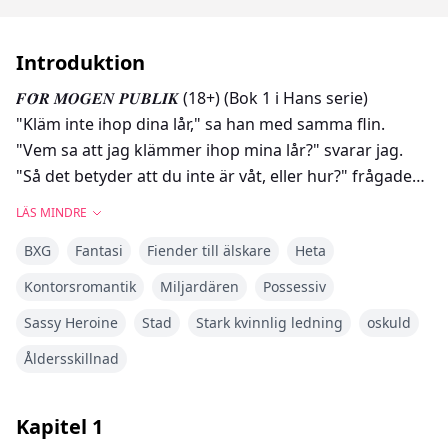
Introduktion
𝑭𝑶̈𝑹 𝑴𝑶𝑮𝑬𝑵 𝑷𝑼𝑩𝑳𝑰𝑲 (18+) (Bok 1 i Hans serie)
"Kläm inte ihop dina lår," sa han med samma flin.
"Vem sa att jag klämmer ihop mina lår?" svarar jag.
"Så det betyder att du inte är våt, eller hur?" frågade
han med ett flin.
LÄS MINDRE
"Okej, låt mig då kolla om du är våt eller inte," sa han
BXG
Fantasi
Fiender till älskare
Heta
och var på väg att föra in sin hand i mina trosor när
jag stoppade honom.
Kontorsromantik
Miljardären
Possessiv
Nej, jag kan inte låta honom kolla för jag är genomvåt.
Sassy Heroine
Stad
Stark kvinnlig ledning
oskuld
Åldersskillnad
Hon började lämna sängen. Men innan hennes ben
kunde röra golvet, grep Jack tag i hennes ben och
Kapitel
1
drog henne mot sig. Innan Naina hann förstå något,