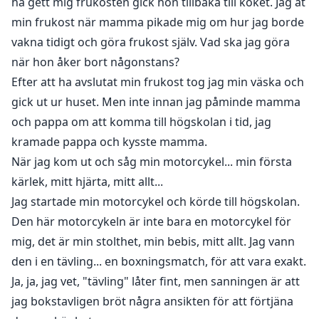
ha gett mig frukosten gick hon tillbaka till köket. Jag åt
min frukost när mamma pikade mig om hur jag borde
vakna tidigt och göra frukost själv. Vad ska jag göra
när hon åker bort någonstans?
Efter att ha avslutat min frukost tog jag min väska och
gick ut ur huset. Men inte innan jag påminde mamma
och pappa om att komma till högskolan i tid, jag
kramade pappa och kysste mamma.
När jag kom ut och såg min motorcykel... min första
kärlek, mitt hjärta, mitt allt...
Jag startade min motorcykel och körde till högskolan.
Den här motorcykeln är inte bara en motorcykel för
mig, det är min stolthet, min bebis, mitt allt. Jag vann
den i en tävling... en boxningsmatch, för att vara exakt.
Ja, ja, jag vet, "tävling" låter fint, men sanningen är att
jag bokstavligen bröt några ansikten för att förtjäna