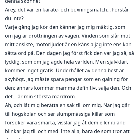
denna skönhet.
Arey, det var en karate- och boxningsmatch... Förstår
du inte?
Varje gång jag kör den känner jag mig mäktig, som
om jag är drottningen av vägen. Vinden som slår mot
mitt ansikte, motorljudet är en känsla jag inte ens kan
sätta ord på. Den dagen jag först fick den var jag så, så
lycklig, som om jag ägde hela världen. Men självklart
kommer inget gratis. Underhållet av denna best är
skyhögt. Jag måste spara pengar som en galning för
den; annars kommer mamma definitivt sälja den. Och
det... är min största mardröm.
Åh, och låt mig berätta en sak till om mig. När jag går
till högskolan och ser slumpmässiga killar som
försöker vara smarta, visslar jag åt dem eller ibland
blinkar jag till och med. Inte alla, bara de som tror att