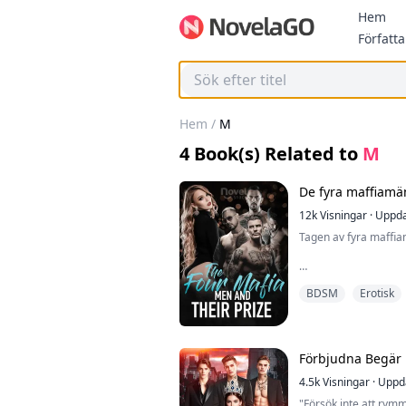
Hem
Författa
Hem
/
M
4
Book(s) Related to
M
De fyra maffiamä
12k
Visningar
·
Uppda
Tagen av fyra maffi
"Kyss tillbaka," mum
BDSM
Erotisk
över hela min kropp
varning att inte göra
Jag börjar röra min m
slösar ingen tid och
tunga. Våra läppar d
Förbjudna Begär
loppet.
4.5k
Visningar
·
Uppd
Vi drar oss undan, an
"Försök inte att rymm