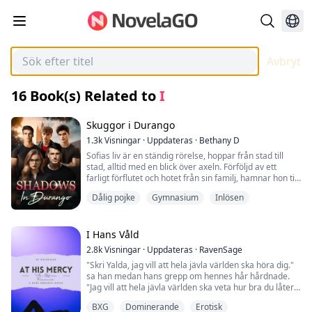
Avbryt
16
Book(s) Related to
I
Skuggor i Durango
1.3k
Visningar
·
Uppdateras
·
Bethany D
Sofias liv är en ständig rörelse, hoppar från stad till
stad, alltid med en blick över axeln. Förföljd av ett
farligt förflutet och hotet från sin familj, hamnar hon till
slut i Durangos skumma kvarter i Colorado. Med en
Dålig pojke
Gymnasium
Inlösen
tom lägenhet och en brinnande vilja att överleva,
skriver Sofia in sig på en ny skola och börjar leta efter
ett jobb för att kunna stanna i staden så länge som
möjligt.
I Hans Våld
2.8k
Visningar
·
Uppdateras
·
RavenSage
Men Durango har sina egna utmaningar. Den första är
"Skri Yalda, jag vill att hela jävla världen ska höra dig."
Vincent Walker: skolans förtrollande bad boy som retar
sa han medan hans grepp om hennes hår hårdnade.
henne obarmhärtigt men samtidigt skickar blandade
"Jag vill att hela jävla världen ska veta hur bra du låter
signaler med sina oväntade ögonblick av beskydd och
när jag knullar dig."
flirt. Rykten cirkulerar om hans familjs djupa band till
BXG
Dominerande
Erotisk
den kriminella världen, vilket bara ökar mysteriet kring