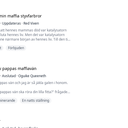
önk, och tårarna rann nerför mina kinder.
min oskuld i natt, och nu tar han den där
ontor som sin Luna.
min maffia styvfarbror
kens...
·
Uppdateras
·
Red Vixen
 att hennes mammas död var katalysatorn
luta hennes liv. Men det var katalysatorn
e närmare början av hennes liv. Till den tid
en levde.
t
Förbjuden
 19 och utan något annat val än att flytta in
bror, som hon aldrig hade träffat, blir
 berg- och dalbana när hon inser att hennes
e är vad hon trodd...
v pappas maffiavän
·
Avslutad
·
Oguike Queeneth
pas vän och jag är så jäkla galen i honom.
n pappas vän ska röra din lilla fitta?" frågade
itt huvud bakåt, och jag nickade.
inerande
En natts ställning
allde han, och kraften i hans röst skickade
m min fitta.
höver att du fyller min fitta med din kuk," bad
r