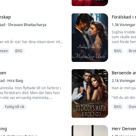
Mitt hjärta sj
lja mellan Kara och sitt ego, gör han
Alexander tog 
r honom - för att aldrig återvända.
saken i sitt k
ett litet utbrott skulle ...
enskap
Förälskad i 
tad
·
Shravani Bhattacharya
Emily blev pac
1.3k
Visningar
Sophia trodde
som skulle avs
ter ett år isär har dina isbarriärer inte
som förde henn
ou...." Han tittade på henne med en
då hon verklig
ansen
BXG
BXG
Brot
sion.
 med en röd duk framför en arg tjur.
Föräldralös vid
e. 'Hur arrogant kan en man vara?
hos sin styvfar
 hon knappt lyckats fly från cellen där
Sophias liv en
 - i hans förfäders slott i Grekland...
styvfarbror int
nen
Beroende a
tad
·
Hira Baig
2.1k
Visningar
niska. Hon flyttade till sin farbror i
Han är min pap
na föräldrars död. Men där blev hon
om inte var en vanlig människa.
"Vill du att di
han och drog m
Fattig till rik
BXG
Dom
lig hybridvarelse. Men han visste
 hybrid. Han blev adopterad av en
"Med ord," bef
rysningar geno
att få reda på sitt sanna jag?
"Snälla, jag be
ing
Herr Denve
an någonsin att vara tillsammans?...
jag andfått.