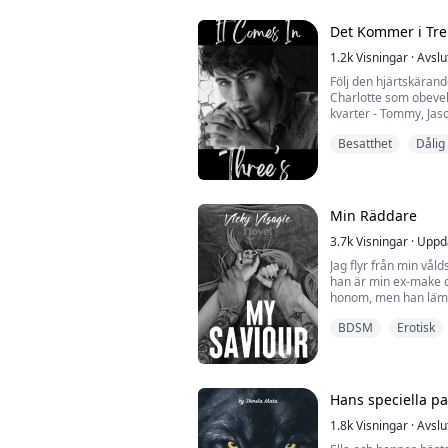
Gabriel Caine är Alf
och VD för Caine Inc
Det Kommer i Tre
t...
1.2k
Visningar
·
Avslu
Följ den hjärtskärand
Charlotte som obevekli
kvarter - Tommy, Jas
henne i åratal och ve
Besatthet
Dålig
hennes blyga personli
Charlotte inser snart
att överleva... även 
kommer att ångra dju
Min Räddare
När hon fl...
3.7k
Visningar
·
Uppd
Jag flyr från min våld
han är min ex-make o
honom, men han lämna
liv i New York City o
BDSM
Erotisk
Upper East Side och 
oavsiktligt möte me
sett kan förändra mitt
vara ti...
Hans speciella pa
1.8k
Visningar
·
Avslu