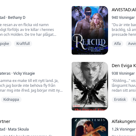
a för den respekterade Måntandflocken
ögon, men hon 
. En berusad engångsföreteelse leder
knä av smärta. 
AVVISTAD:A
Men hon gjorde
tad
·
Bethany D
940
Visningar
e resan av en flicka vid namn
"Du är inte ba
gt förföljs av tre killar i hennes
bräcklig, så a
on och Holden. De tre har plågat
pressade hen
rkar ha en sjuk, vriden besatthet av
den, men han i
 pojke
Kraftfull
Alfa
Avvi
ghet...
hennes ögon, s
"Jag kommer al
 att hon måste fly från deras grepp för
för att du är e
om det innebär att göra något hon
typ, och ja...
pt!
Den Eviga 
ateras
·
Vicky Visagie
938
Visningar
samma ex-make till ett nytt land. Ja,
"Älskling..." v
ch jag borde inte behöva fly från
långsamt huvud
r mig inte ifred. Jag börjar mitt nya
redan sitt an
ch jobbar som barista på ett kafé på
där hans läpp
Kidnappa
Erotisk
F
bor med min brors vänner. Ett
hennes ögon o
d den sexigaste mannen jag någonsin
försiktigt sin
 liv för alltid. Men kommer det att
mjuka och så o
ome...
rtner
Alfakungen
tad
·
Mata Skoula
1.2k
Visningar