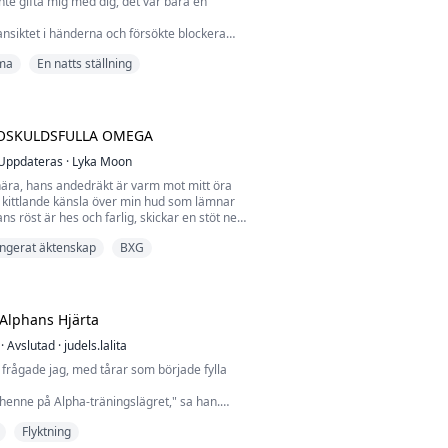
te gifta mig med dig, det var bara en
nsiktet i händerna och försökte blockera
's starka, nakna kropp bredvid mig. Han
ma
En natts ställning
, men jag visste inte ens vad han hette. Vad i
 gjort igår kväll efter att ha blivit full?
 min partner. Kände du inte det?" Han grep
, hans ögon brann av fara.
OSKULDSFULLA OMEGA
Uppdateras
·
Lyka Moon
nära, hans andedräkt är varm mot mitt öra
n kittlande känsla över min hud som lämnar
s röst är hes och farlig, skickar en stöt ner i
lade du vad du såg, Mia?" frågar han, hans
ngerat äktenskap
BXG
 busig avsikt.
dslapp mig, och jag bet snabbt ihop
tt stoppa det, men hans beröring var
jag smälte in i hans kr...
Alphans Hjärta
·
Avslutad
·
judels.lalita
frågade jag, med tårar som började fylla
henne på Alpha-träningslägret," sa han.
fekt partner för honom. Det snöade i natt,
Flyktning
r att hans varg är nöjd med sitt val."