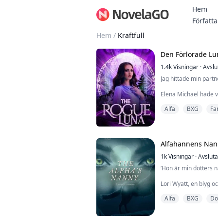
Hem
Författa
Hem
/
Kraftfull
Den Förlorade Lu
1.4k
Visningar
·
Avslu
Jag hittade min part
Elena Michael hade 
föräldrar blev attac
Alfa
BXG
Fa
flock eftersom hon ba
Hon tvingades överl
hennes fiender inte 
Allt förändrades när 
Alfahannens Nan
grannflock medan hon
1k
Visningar
·
Avslut
‘Hon är min dotters n
Lori Wyatt, en blyg o
förflutet, får sitt li
Alfa
BXG
Do
nanny åt en nyfödd s
Lori tackar ja, ivrig a