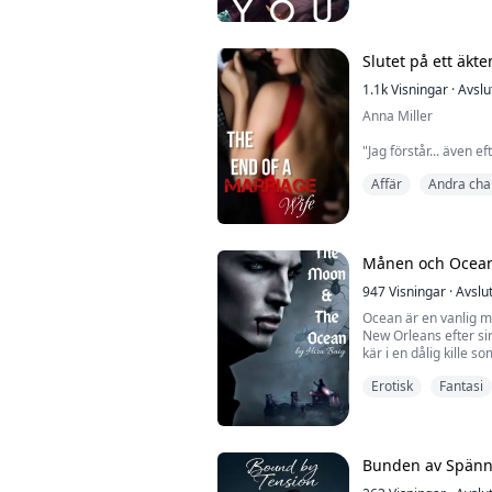
Besatthet
Men när han måste vä
fel val. Så hon lämna
James trodde att efter 
Slutet på ett äkt
1.1k
Visningar
·
Avslu
Anna Miller
"Jag förstår... även ef
smält än, Kardoula m
Affär
Andra ch
svag antydan av aver
Det var som att vifta
Hon kände sig rasand
För ett år sedan hade
han hade låst in henne
Månen och Ocea
efte...
947
Visningar
·
Avslu
Ocean är en vanlig män
New Orleans efter si
kär i en dålig kille s
Erotisk
Fantasi
Moon är en övernatur
aldrig att han var en
varulvsfamilj.
Kommer han någonsin 
Bunden av Spänn
Kommer Moon och Oce