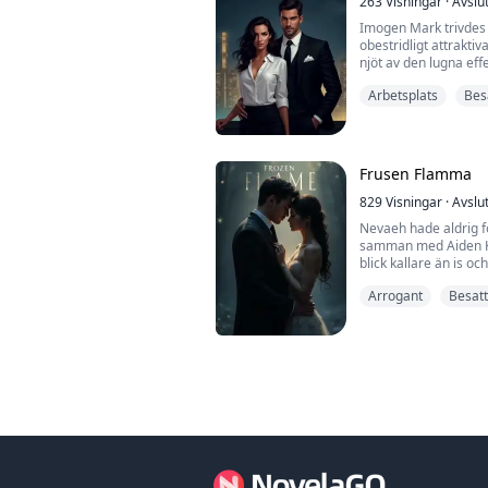
263
Visningar
·
Avslu
Imogen Mark trivdes 
obestridligt attraktiv
njöt av den lugna effe
milda, lättsamma sät
Arbetsplats
Bes
företaget tvingar he
vänds hennes värld u
hänsynslös miljonär, 
kontrollerande...
Frusen Flamma
829
Visningar
·
Avslu
Nevaeh hade aldrig fö
samman med Aiden Kl
blick kallare än is oc
Världen såg honom so
Arrogant
Besatt
en bländande figur ä
och åtrådd av otalig
stängts av, en fästnin
inte...