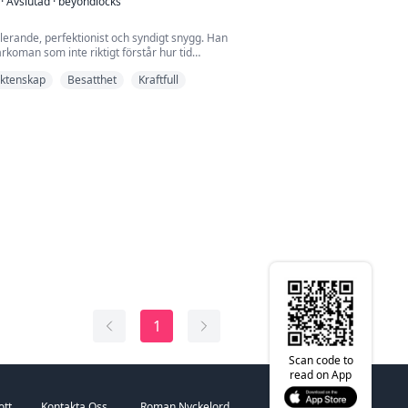
·
Avslutad
·
beyondlocks
.
lerande, perfektionist och syndigt snygg. Han
rkoman som inte riktigt förstår hur tid
 nio års hårt arbete fick han miljardärtiteln.
äktenskap
Besatthet
Kraftfull
t njuta av livet som alla andra miljardärer gör,
att arbeta och tvingar alla sina anställda att
r och helgdagar.
ekreterare i fem år och ho...
1
Scan code to
read on App
ott
Kontakta Oss
Roman Nyckelord