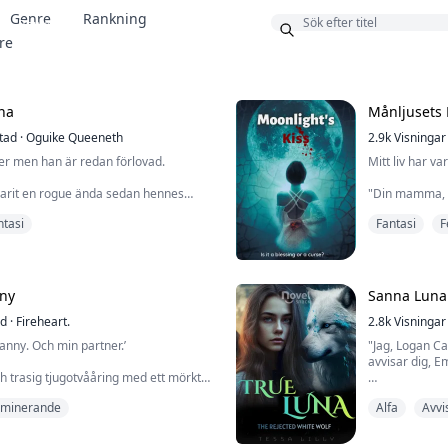
Genre
Rankning
Bonus
re
na
Månljusets 
tad
·
Oguike Queeneth
2.9k
Visningar
ner men han är redan förlovad.
Mitt liv har var
varit en rogue ända sedan hennes
"Din mamma, A
kerade och dödade av Alfan i hennes
sjukhus i New 
ntasi
Fantasi
F
r på Alfa-genen när hon var tio år.
och var alltid r
eva och vandrade ensam i skogen där
mycket.' Det b
kunde hitta henne.
henne att spe
att hon var gr
hon blev tillfångatagen av en
var det största
ny
Sanna Luna
 flydde från dem ...
ad
·
Fireheart.
2.8k
Visningar
anny. Och min partner.’
"Jag, Logan Ca
avvisar dig, 
ch trasig tjugotvååring med ett mörkt
vs chans när hon blir erbjuden jobbet som
Jag kunde känn
minerande
Alfa
Avvi
om förlorade sin mamma vid födseln.
och jag kunde
tt komma bort från sitt förflutna.
Hon tittade ra