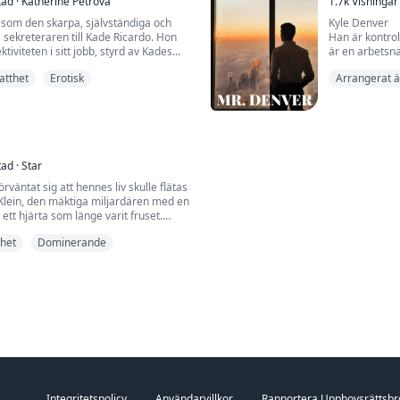
tad
·
Katherine Petrova
1.7k
Visningar
"Duktig flicka..
som den skarpa, självständiga och
Kyle Denver
a sekreteraren till Kade Ricardo. Hon
Han är kontrol
ktiviteten i sitt jobb, styrd av Kades
är en arbetsna
t. Men när en omstrukturering i
fungerar. Efter
atthet
Erotisk
Arrangerat 
nne att arbeta under Hames Hendrix,
Istället för at
pp och ner. Hames, en kall och ökänd
fortsätter han 
är allt som Kade inte är—
jobba på helge
Dakota Lennix
Kyle Denvers s
tad
·
Star
rväntat sig att hennes liv skulle flätas
ein, den mäktiga miljardären med en
h ett hjärta som länge varit fruset.
m en man för perfekt att röra vid—
het
Dominerande
lskad av samhället, avundad av män
a kvinnor. Men Aidens hjärta hade
g förseglad av förlust, där kärlek
Integritetspolicy
Användarvillkor
Rapportera Upphovsrättsbr