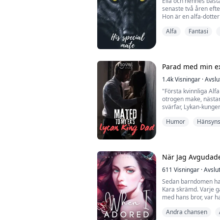
Ella och hennes bäs
senaste två åren efte
Hon är en alfa-dotter 
hemlig. En dag hittar 
Alfa
Fantasi
dem till sin flock. V
att avslöja sin hemli
Jonathan King är alfa
mardröm för sina fien
Parad med min e
1.4k
Visningar
·
Avslu
"Första kvinnliga Alf
otrogen make, nästan
svärfar, Lykan-kungen
Humor
Hänsyns
Graces värld vändes 
en annan, vilket kros
den första skilda kvin
Nu navigerar hon geno
När Jag Avgudad
611
Visningar
·
Avslu
Sedan barndomen hade
Kara skrämd. Varje gå
med hans bror, var h
tills han var den en
Andra chansen
gick.