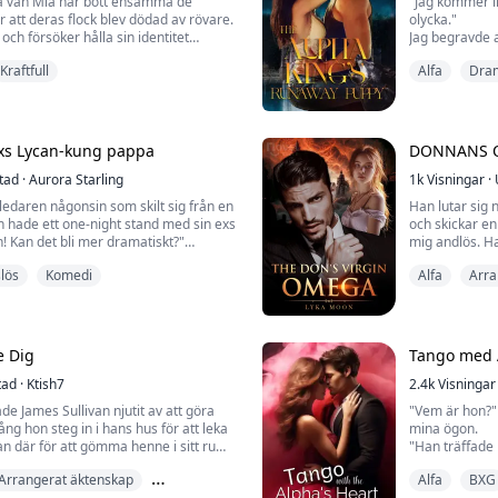
ta vän Mia har bott ensamma de
"Jag kommer in
r att deras flock blev dödad av rövare.
olycka."
och försöker hålla sin identitet
Jag begravde a
Mia till slut sin partner och han leder
synen av Alfan
Kraftfull
Alfa
Dra
ad kommer att hända där? Är Ella redo
hade just friat
ghet?
helvete hade jag
"Olycka? Du är
hanen i Black Stone-flocken. Han är en
min hand hårt
der ...
"Nej, det ä...
xs Lycan-kung pappa
DONNANS 
tad
·
Aurora Starling
1k
Visningar
·
aledaren någonsin som skilt sig från en
Han lutar sig 
 hade ett one-night stand med sin exs
och skickar e
! Kan det bli mer dramatiskt?"
mig andlös. Han
min mage. "Gil
lös
Komedi
Alfa
Arra
upp och ner när hennes partner valde
ord fyllda med
sade deras band och gjorde henne till
Ett gnyende un
nliga Alfaledaren i varulvshistorien.
läpparna för a
m det stormiga singellivet och ...
hypnotisk, och 
e Dig
Tango med 
tad
·
Ktish7
2.4k
Visningar
 James Sullivan njutit av att göra
"Vem är hon?" 
ng hon steg in i hans hus för att leka
mina ögon.
an där för att gömma henne i sitt rum
"Han träffade 
da som fanns i hennes tankar när hon
"Hon är en per
Arrangerat äktenskap
Alfa
BXG
vilket indikera