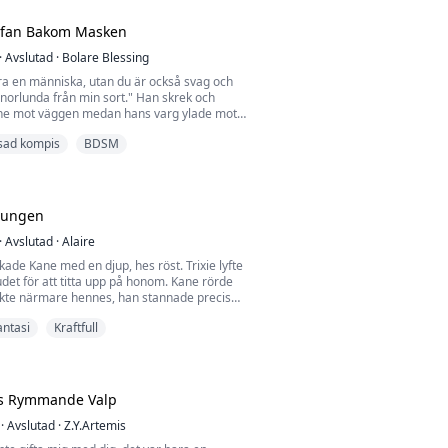
vägrade visa det. De flesta vargar faller på
Jag ville falla på knä och klösa mitt bröst.
lfan Bakom Masken
 det inte...
·
Avslutad
·
Bolare Blessing
ra en människa, utan du är också svag och
nnorlunda från min sort." Han skrek och
ne mot väggen medan hans varg ylade mot
gnorerade honom helt och stirrade rakt in i
sad kompis
BDSM
om var fyllda av rädsla och smärta.
drig att acceptera dig som min partner, inte
n människa, utan för att du inte alls är min
Kungen
·
Avslutad
·
Alaire
iskade Kane med en djup, hes röst. Trixie lyfte
et för att titta upp på honom. Kane rörde
sikte närmare hennes, han stannade precis
ar knappt snuddade vid hennes. Han såg in i
antasi
Kraftfull
ch lutade sig närmare och pressade
a läppar mot Trixies. Hennes läppar var så
troligt fylliga. Han blev lite chockad när hon
s Rymmande Valp
·
Avslutad
·
Z.Y.Artemis