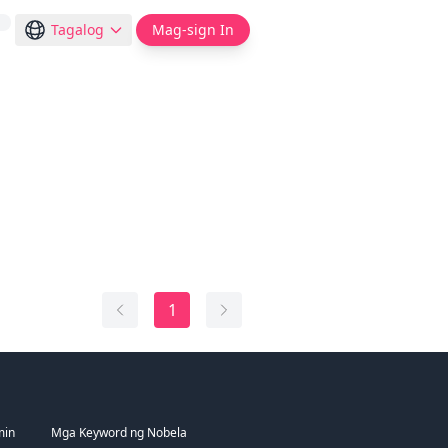
Tagalog
Mag-sign In
1
min
Mga Keyword ng Nobela