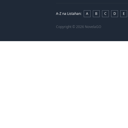
A-Z na Listahan
:
A
B
C
D
E
Copyright
© 2026 NovelaGO