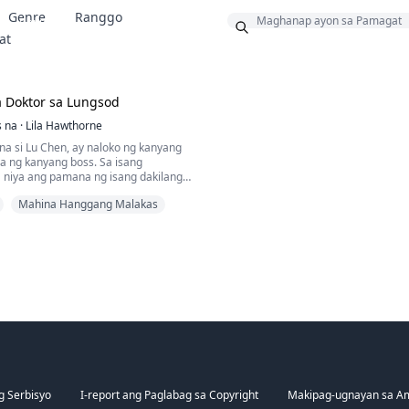
Genre
Ranggo
Bonus
at
 Doktor sa Lungsod
s na
·
Lila Hawthorne
 na si Lu Chen, ay naloko ng kanyang
ya ng kanyang boss. Sa isang
 niya ang pamana ng isang dakilang
o siya na gagamitin niya ang
Mahina Hanggang Malakas
 medisina upang baguhin ang hindi
aran at tumayo sa rurok ng mundo!
g Serbisyo
I-report ang Paglabag sa Copyright
Makipag-ugnayan sa A