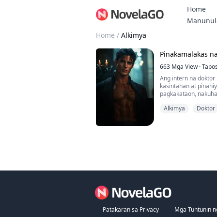
Home
Manunul
Home
/
Alkimya
Pinakamalakas na
663
Mga View
·
Tapo
Ang intern na doktor
kasintahan at pinahi
pagkakataon, nakuha
manggagamot. Nangak
Alkimya
Doktor
kanyang kaalaman sa
makatarungang kapal
Patakaran sa Privacy
Mga Tuntunin n