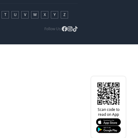
T
U
V
W
X
Y
Z
Follow Us:
Scan code to
read on App