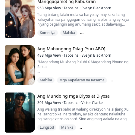
pamamagitan ng pagmamana ng kaalaman mula sa
Manggagamot ng Kabukiran
Hari ng Gam...
953
Mga View
·
Tapos na
·
Evelyn Blackthorn
Isang batang lalaki mula sa baryo ay may kakaibang
kakayahan sa panggagamot; isang haplos lang ay kaya
niyang pagalingin ang anumang sakit, at dalawang
haplos naman ay kayang magbigay ng kagandahan.
Komedya
Mahika
Ngunit ang nais lang niya ay tahimik na magtanim sa
kanyang bukid, subalit hindi niya inaasahan na
Mahina hanggang Malakas
maraming magagandang dilag ang mapapalapit sa
kanya.
Ang Mabangong Dilag [Yuri ABO]
"Miss, huwag kang matakot, isa akong tunay na dok...
488
Mga View
·
Tapos na
·
Evelyn Blackthorn
"Magandang Mukhang Pulubi X Magandang Pinuno ng
Sekta
Si Wen Ren Li ay tinambangan ng apat na pinuno ng
Mahika
Mga Kapalaran na Kasama
sekta at binigyan ng pinakamalupit na gamot na
pandaraya. Mas pinili niyang mamatay kaysa
Paghihiganti
magpasakop sa kanila. Ngunit sa kanyang pagtakas,
sumiklab ang bisa ng gamot at sa huli, napilitan siyang
Ang Mundo ng mga Diyos at Diyosa
magpasakop sa isang magandang mukhang pulubi sa
301
Mga View
·
Tapos na
·
Victor Clarke
daan. Pagkatapos ng isang gabing puno ng init, si F...
Ang walang trabaho at walang direksyon na si Jiang Xu,
na isang tipikal na tambay, ay aksidenteng nakakuha
ng isang extension cord. Sino ang mag-aakala na ang
extension cord na ito ay konektado pala sa langit?
Lungsod
Mahika
Kaya't hawak ang mahiwagang extension cord,
Mahina Hanggang Malakas