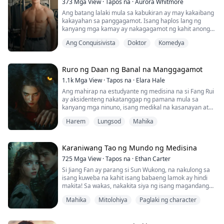
373
Mga View
·
Tapos na
·
Aurora Whitmore
Ang batang lalaki mula sa kabukiran ay may kakaibang
kakayahan sa panggagamot. Isang haplos lang ng
kanyang mga kamay ay nakagagamot ng kahit anong
sakit, at dalawang haplos ay nakapagpapaganda.
Ang Conquisivista
Doktor
Komedya
Ngunit ang nais lang niya ay tahimik na magtanim sa
bukid, ngunit tila ba nagkakagusto sa kanya ang mga
babae sa paligid.
Ruro ng Daan ng Banal na Manggagamot
"Miss, huwag kang matakot, isa akong matinong
1.1k
Mga View
·
Tapos na
·
Elara Hale
doktor."
Ang mahirap na estudyante ng medisina na si Fang Rui
ay aksidenteng nakatanggap ng pamana mula sa
kanyang mga ninuno, isang medikal na kasanayan at
karunungan ng mga santo. Simula noon, nag-iba ang
Harem
Lungsod
Mahika
kanyang kapalaran. Ginagamit niya ang kanyang mga
pilak na karayom upang magpagaling ng mga tao at
ang kanyang matuwid na hangarin upang labanan ang
kasamaan. Ang mga magagandang dalaga sa
Karaniwang Tao ng Mundo ng Medisina
unibersidad, ...
725
Mga View
·
Tapos na
·
Ethan Carter
Si Jiang Fan ay parang si Sun Wukong, na nakulong sa
isang kuweba na kahit isang babaeng lamok ay hindi
makita! Sa wakas, nakakita siya ng isang magandang
babae, pero muntik na siyang mapahamak. Hindi niya
Mahika
Mitolohiya
Paglaki ng character
ito mapapalampas! Inilabas niya ang kanyang
pambihirang kapangyarihan, at pinahirapan ang mga
kaaway hanggang hindi na sila makagalaw. Sa