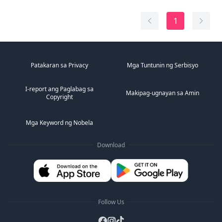
sinimulan ni Jiang Xu ang kanyang pambihirang buhay
na puno ng pakikipagsapalaran sa pagpapalayas ng
1
mga demonyo at pakikipagkaibigan sa mga diyo...
Patakaran sa Privacy
Mga Tuntunin ng Serbisyo
I-report ang Paglabag sa
Makipag-ugnayan sa Amin
Copyright
Mga Keyword ng Nobela
Download
Follow Us