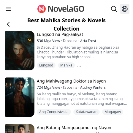
Best Mahika Stories & Novels
Collection
Lungsod na Pag-aakyat
536
Mga View
·
Tapos na
·
Aria Frost
Si Daozu Zhang Haoran ay nabigo sa pagharap sa
Chaotic Thunder Tribulation at muling isinilang sa
kanyang panahon sa high school.
Lungsod
Mahika
Marunong sa medisina, bihasa sa mahika, at may
kakayahang makita ang hindi nakikita. Sa kanyang
Mahina Hanggang Malakas
bagong buhay, kaya niyang magsanay ng mga
kasanayan at magpaikot-ikot sa lungsod nang walang
Ang Mahiwagang Doktor sa Nayon
kahirap-hirap.
724
Mga View
·
Tapos na
·
Audrey Winters
Sa isang maliit na baryo, si Melong, isang batang
lalaking taga-roon, ay pumasok sa tahanan ng isang
kilalang manggagamot at natutunan ang mahiwagang
sining ng panggagamot. Para makatulong sa mga
Ang Conquisivista
Katatawanan
Magagaw
nangangailangan, madalas siyang makita sa maliit na
klinika ng baryo. Tuwing may nagpapagamot na dalaga
o maybahay, palaging makikita ang kanyang ulo na
sumisilip sa bintana, tila nagmamasid at nag-aalala...
Ang Batang Manggagamot ng Nayon