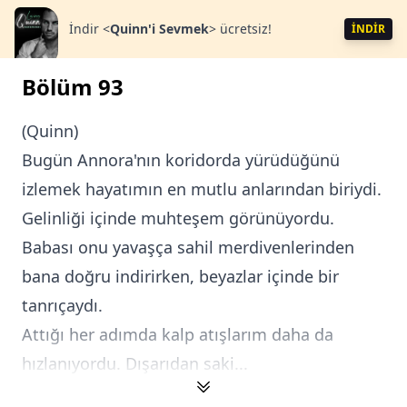
İndir
<
Quinn'i Sevmek
>
ücretsiz!
İNDİR
Bölüm 93
(Quinn)
Bugün Annora'nın koridorda yürüdüğünü
izlemek hayatımın en mutlu anlarından biriydi.
Gelinliği içinde muhteşem görünüyordu.
Babası onu yavaşça sahil merdivenlerinden
bana doğru indirirken, beyazlar içinde bir
tanrıçaydı.
Attığı her adımda kalp atışlarım daha da
hızlanıyordu. Dışarıdan saki...