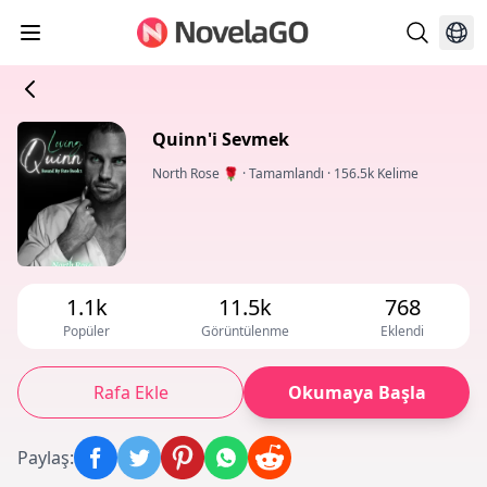
Quinn'i Sevmek
North Rose 🌹
·
Tamamlandı
·
156.5k Kelime
1.1k
11.5k
768
Popüler
Görüntülenme
Eklendi
Rafa Ekle
Okumaya Başla
Paylaş
: