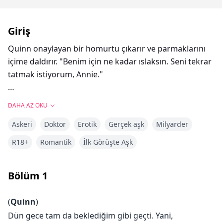
Giriş
Quinn onaylayan bir homurtu çıkarır ve parmaklarını
içime daldırır. "Benim için ne kadar ıslaksın. Seni tekrar
tatmak istiyorum, Annie."
Ne yapmayı planladığını anlamadan önce, Quinn
DAHA AZ OKU
dizlerinin üzerine çöker, bacaklarımı omuzlarına alır ve
Askeri
Doktor
Erotik
Gerçek aşk
Milyarder
ağzını merkezime yapıştırır. Klitorisimle ilgilenirken
yüksek sesle inlerim. İki parmağını derinlemesine içime
R18+
Romantik
İlk Görüşte Aşk
sokar.
Bölüm
1
Bir elim masamı sıkıca tutarken, diğer elim saçlarına
gömülmüş halde, başımı daha da geriye atarım. "Ah,
(
Quinn
)
kahretsin, Quinn."
Dün gece tam da beklediğim gibi geçti. Yani,