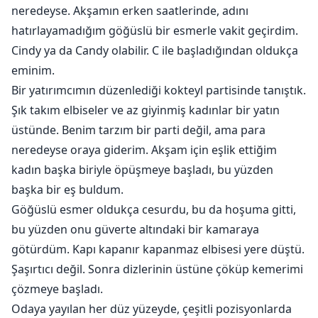
"Adımı inle, Annie."
neredeyse. Akşamın erken saatlerinde, adını
hatırlayamadığım göğüslü bir esmerle vakit geçirdim.
********************
Cindy ya da Candy olabilir. C ile başladığından oldukça
eminim.
Annora Winters harika bir işe, rahat bir eve ve sevgi
Bir yatırımcımın düzenlediği kokteyl partisinde tanıştık.
dolu bir aileye sahip. Yine de hayatında bir şeylerin
Şık takım elbiseler ve az giyinmiş kadınlar bir yatın
eksik olduğunu hissediyor. Bir zamanlar avucunun
üstünde. Benim tarzım bir parti değil, ama para
içinde tuttuğu, ama doğru zaman olmadığı için
neredeyse oraya giderim. Akşam için eşlik ettiğim
kaybettiği bir şey. O kadar saf bir aşk ki, yüzünü hayal
kadın başka biriyle öpüşmeye başladı, bu yüzden
ettiğinden daha fazla rüyasında görüyor.
başka bir eş buldum.
Göğüslü esmer oldukça cesurdu, bu da hoşuma gitti,
Quinn Greyson iyi yatırımlar yaparak ne olduğunu
bu yüzden onu güverte altındaki bir kamaraya
anlamadan milyarder oldu. Kadınlar her gece ona
götürdüm. Kapı kapanır kapanmaz elbisesi yere düştü.
kendilerini atıyor. Her yeni fetihle, ruhunun biraz daha
yok olduğunu hissediyor. Gerçek aşkı özlüyor. Bir
Şaşırtıcı değil. Sonra dizlerinin üstüne çöküp kemerimi
zamanlar sahip olduğu ama uzun zaman önce
çözmeye başladı.
kaybettiği bir şey.
Odaya yayılan her düz yüzeyde, çeşitli pozisyonlarda