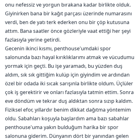
onu nefessiz ve yorgun bırakana kadar birlikte olduk.
Tesadüfi bir karşılaşma onları tekrar aynı yola sokar.
Giyinirken bana bir kağıt parçası üzerinde numarasını
Paylaştıkları geçmişten bir sır ortaya çıktığında
verdi, ben de yatı terk ederken onu bir çöp kutusuna
aralarındaki gerilim artar. Öpüştüklerinde, arzu alevleri
attım. Bana saatler önce gözleriyle vaat ettiği her şeyi
patlar ve geçmişten gelen anılar uyanır. Quinn ve
fazlasıyla yerine getirdi.
Annora, birbirlerini yeniden tanırken karşılarına çıkan
Gecenin ikinci kısmı, penthouse'umdaki spor
mayın tarlasından geçmeyi başarabilecekler mi? Yoksa
salonunda bazı hayal kırıklıklarımı atmak ve vücudumu
Quinn'in geçmişinden gelen bir sevgili tarafından
yormak için geçti. Bu işe yaramadı, bu yüzden duş
ayrılacaklar mı?
aldım, sık sık gittiğim kulüp için giyindim ve ardından
özel bir odada iki sıcak sarışınla birlikte oldum. Üçlüler
18+ Yetişkinlere Yönelik Cinsel İçerik
çok iş gerektirir ve onları fazlasıyla tatmin ettim. Sonra
eve döndüm ve tekrar duş aldıktan sonra sızıp kaldım.
Fiziksel efor, yıllardır benim dikkat dağıtma yöntemim
oldu. Sabahları koşuyla başlardım ama bazı sabahlar
penthouse'uma yakın bulduğum harika bir spor
salonuna giderim. Dünyanın dört bir yanından gelen