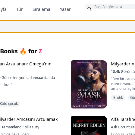
Bonus
yfa
Tür
Sıralama
Yazar
Books 🔥
for
Z
ndan Arzulanan: Omega'nın
Milyarderin 
18.4k
Görünt
·
Güncelleniyor
·
adannaanitaedu
"Ben bir cana
istemezsiniz...
i kızı."
ama onu hiç k
onu görmemesi
Erotik
Gü
Kimse ona dok
her kuralı çiğ
Kötü çocuk
zünü görmek zorunda kalmayız."
hissediyorum. 
fizikselin ötesi
"
Milyarder Amcasını Arzulamak
Alfa Tarafı
ha sıkı bastırdım. Adımlarım
·
Tamamlandı
·
sillasuzy
43k
Görüntül
tığımda diğer öğrencilerin fısıldaşıp
gördüm.
hiç de havalı değil!
O, onun ilk terc