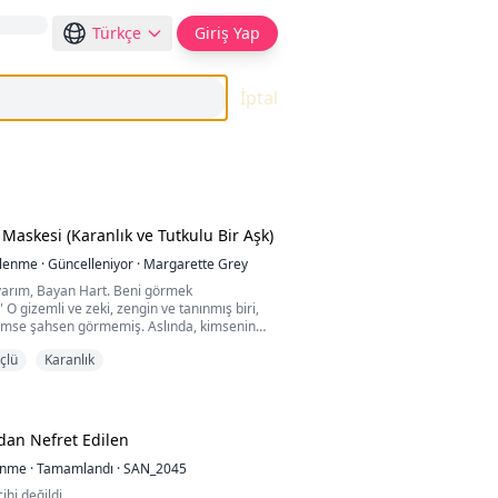
Türkçe
Giriş Yap
İptal
Maskesi (Karanlık ve Tutkulu Bir Aşk)
ülenme
·
Güncelleniyor
·
Margarette Grey
varım, Bayan Hart. Beni görmek
" O gizemli ve zeki, zengin ve tanınmış biri,
imse şahsen görmemiş. Aslında, kimsenin
 gerekiyor—bu onun birçok kuralından biri.
çlü
Karanlık
unamaz da; bu da başka bir kural. Ama ben
nedim. Şimdi ona karşı büyük bir çekim
Onun tuhaflığı bu dünyadan değil ve güzelliği
nd...
ndan Nefret Edilen
enme
·
Tamamlandı
·
SAN_2045
ihi değildi.