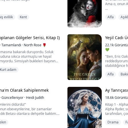
Ama o, onun Al
 dışlanmışı. Zayıf, kurdu
 zorbalık skandalı kariyerini yerle bir
 Alfa'ya ihanetle suçlanıyor. Dünyası,
 evlilik
Kent
Alfa
Aşık
u. Yetmezmiş gibi, iki yıllık erkek
Rose Williams 
ardeşiyle evleneceğini öğrendikten
çevresindeki h
lde terk etti.
değersiz olduğ
Tek umudu, yir
çirmek için bir oyuncaktın. Dikkatimi
vereceğine söz
planan Gölgeler Serisi, Kitap I)
Yeşil Cadı 
diye tısladı.
·
Tamamlandı
·
North Rose 🌹
Aiden Russo, 
22.1k
Görünt
a ve çaresizliği...
Alfa'dır....
💚
ımasına bakarak duruyordu. Soluk
ücuduna sıkıca oturmuştu ve hayal
"Ben, Eris Oa
mıyordu. Simsiyah bukleleri başının
reddediyorum
 boynunu açıkta bırakmıştı. Bu gece,
olabildiğince 
Kurt adam
m sürülerdeki eşsiz kurtların
keskin bir acı
Alfa
Baki
mayı umduğu geceydi. Hepsinin
bir nefes aldı
ığından emindi.
parladı. Ön ko
"İlk olarak," d
Ona öfkeyle ba
una'm Olarak Sahiplenmek
Ay Tanrıças
 eşe ih...
·
Güncelleniyor
·
Heidi Judith
18.6k
Görünt
nlerini öldürdü!"
Kitap 1 - Alpha
nun ebeveynlerine, bir zamanlar
Alpha Ryder, s
dık Betası olanlara dehşetle baktım.
tarafından, ç
tan meşaleleri tutuyorlardı,
Pack'e evlatlık
skın
Drama
F
e ebeveynlerimin cansız bedenleri ve
olmadığı için 
.
ebeveynleri t