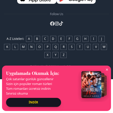
Follow Us
A-Z Listeleri
:
A
B
C
D
E
F
G
H
I
J
K
L
M
N
O
P
Q
R
S
T
U
V
W
X
Y
Z
Telif Hakkı
© 2026 NovelaGO
Uygulamada Okumak İçin
:
Çok satanlar günlük güncellenir
Sizin için popüler roman türleri
Tüm romanları ücretsiz indirin
Sınırsız okuma
İNDİR