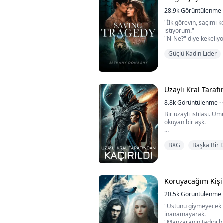
28.9k
Görüntülenme
"İlk görevin, saçımı 
istiyorum."
"N-Ne?" diye kekeliy
Derin bir nefes alıyo
Güçlü Kadın Lider
çalışarak önce makas
Parmaklarımı onun ko
kalınlıklarını ve ağır
uçlarıma dolanıyor, s
Uzaylı Kral Tarafı
gibi.
8.8k
Görüntülenme
·
Gözleri bana bakıyor, 
Bir uzaylı istilası. U
okuyan bir aşk.
Durdurulamaz bir uza
BXG
Başka Bir 
dünyada, Aeliana'nın
dokunulmamıştı—şimdi
hayatta kalmak için i
kralına köle olarak su
ömür boyu işkenceye 
Koruyacağım Kişi
20.5k
Görüntülenme
"Üstünü giymeyecek 
inanamayarak.
"Manzaranın tadını b