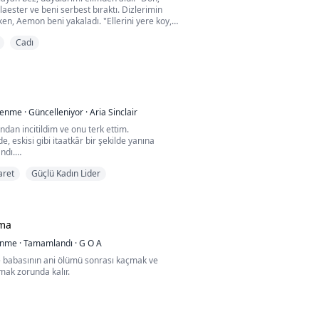
Alaester ve beni serbest bıraktı. Dizlerimin
en, Aemon beni yakaladı. "Ellerini yere koy,
" diye emretti, öne eğilip ellerimi cam
Cadı
e yayarak.
ız..." Sesim, kalçama inen sıcak bir tokatla
ememe neden oldu. "Konuşmazsın," dedi biri
, "itaat edersi...
lenme
·
Güncelleniyor
·
Aria Sinclair
fından incitildim ve onu terk ettim.
lde, eskisi gibi itaatkâr bir şekilde yanına
ndı.
aret
Güçlü Kadın Lider
aren kendim için yaşayacağım!
 o pislik erkek arkadaşım buna daha fazla
tanmadan beni bulmaya geldi, hatta
iz çöktü...
ma
enme
·
Tamamlandı
·
G O A
 babasının ani ölümü sonrası kaçmak ve
mak zorunda kalır.
 öldüren adamın hala peşinde olduğunu
düğü tamamen insanlardan oluşan kasabayı
aine'de bir üniversite öğrencisi olarak yeni