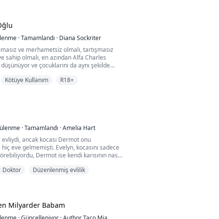
r.
ailesiz kalan Maya, insan gibi davranmaya
 Oğlu
 etrafında tuhaf insanlar ve olaylar meydana
ığın...
ülenme
·
Tamamlandı
·
Diana Sockriter
cımasız ve merhametsiz olmalı, tartışmasız
ye sahip olmalı, en azından Alfa Charles
düşünüyor ve çocuklarını da aynı şekilde
 çekinmiyor.
Kötüye Kullanım
R18+
en, Red Fang sürüsünün liderleri Alfa
na Sara Mae'nin altı çocuğunun en küçüğüdür.
nda, Alfa Charles onu zayıf ve yaşamaya
biri olarak tereddütsüz reddet...
tülenme
·
Tamamlandı
·
Amelia Hart
ır evliydi, ancak kocası Dermot onu
hiç eve gelmemişti. Evelyn, kocasını sadece
örebiliyordu, Dermot ise kendi karısının nasıl
ile bilmiyordu.
Doktor
Düzenlenmiş evlilik
nra, Evelyn Dermot'un karşısına Dr. Kyte
te'ye büyük hayranlık duydu ve ona aşık oldu.
yi tutkuyla takip etmeye başladı!
'a sordu,...
len Milyarder Babam
ülenme
·
Güncelleniyor
·
Author Taco Mia