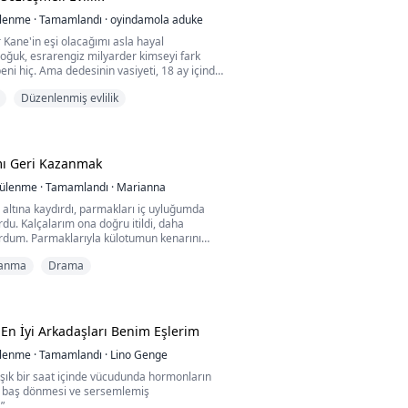
ülenme
·
Tamamlandı
·
oyindamola aduke
Kane'in eşi olacağımı asla hayal
oğuk, esrarengiz milyarder kimseyi fark
i hiç. Ama dedesinin vasiyeti, 18 ay içinde
sahibi olmasını şart koşunca, onlarca kadını
Düzenlenmiş evlilik
onra beklenmedik bir şekilde beni seçti.
ilmiyorum. Ama onun gözünde sadece uygun
fazlası olduğumu göstermek için kararlıyım.
mı Geri Kazanmak
da ...
tülenme
·
Tamamlandı
·
Marianna
n altına kaydırdı, parmakları iç uyluğumda
rdu. Kalçalarım ona doğru itildi, daha
yordum. Parmaklarıyla külotumun kenarını
ni kışkırttı, sonra parmaklarını altına
anma
Drama
 dokunuşu beni titretmişti.
k için yalvarıyor, Morgan,” diye kulağıma
prücük kemiğime kadar öpücükler
ukarı doğru ...
En İyi Arkadaşları Benim Eşlerim
ülenme
·
Tamamlandı
·
Lino Genge
şık bir saat içinde vücudunda hormonların
k, baş dönmesi ve sersemlemiş
”