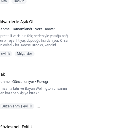
Alfa
Baskın
cukları korkutmak için anlatılan vahşi canavar
sadece bir hayal ürünü olmadığını öğrendi.
ktı ve gerçek olduğunu kanıtladı: sürü saldırı
vaşçılar ayaklarının dibine düşüyordu ve Aife,
lyarderle Aşık Ol
ülenme
·
Tamamlandı
·
Nora Hoover
 prestijli varisinin felç nedeniyle yatağa bağlı
n bir eşe ihtiyaç duyduğu fısıldanıyor. Kırsal
n evlatlık kızı Reese Brooks, kendini
r şekilde kız kardeşinin yerine Malcolm
evlilik
Milyarder
nlanmış bulur. Başlangıçta Flynns tarafından
saba biri olarak küçümsenen Reese'in itibarı,
 ve katil olarak gösteren kötü ni...
mak
ülenme
·
Güncelleniyor
·
Pierogi
mzanla bitir ve Bayan Wellington unvanını
ten kazanan kişiye bırak."
n Edward Wellington ile üç yıllık evliliği, onun
Düzenlenmiş evlilik
ği ilgisizlikle gölgelenmişti. Çabalarının
u fark etti; Edward'ın sevgisi başkasına aitti.
nra Aşk
a belgelerini imzalayarak hayatını geri aldı
liğiyle dünyaya geri döndü—muazzam bir
Sözleşmeli Evlilik