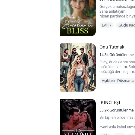
Gerçek umutsuzluğun 
Sana anlatayım.
Nişan partimde bir y
alevlerin içine dald
Evlilik
Güçlü Kad
başka bir kadını kurt
O anda, dünyam par
Onu Tutmak
14.8k
Görüntülenme
Riley, dudaklarını on
öpücükle bastırır. Sofi
öpücüğü derinleştirir.
katılırlar, elleri Sof
Aşıkların Düşmanla
omzunu öperler.
Kendi kızımın en iyi
izlerken, bedenim te
almak istemediğimi s
İKİNCİ EŞİ
33.9k
Görüntülenme
Bir kişinin birden fazl
"Seni asla kabul etme
sıradansın ve üstüne 