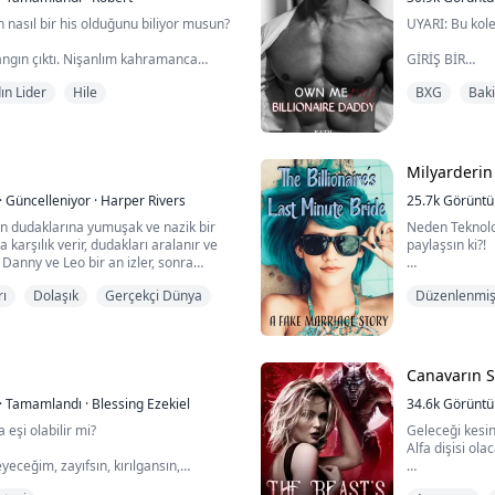
nasıl bir his olduğunu biliyor musun?
UYARI: Bu kole
angın çıktı. Nişanlım kahramanca
GİRİŞ BİR
ı. Ama beni kurtarmaya gelmiyordu—
ın Lider
Hile
BXG
Baki
arıyordu.
"Diz çök Ava.
amparça oldu.
"Yüzüme boşal
"Sadece yüzün
boşalacağım ve
edeceğim, bu b
Milyarderin
·
Güncelleniyor
·
Harper Rivers
25.7k
Görünt
Ava, abisinin 
un dudaklarına yumuşak ve nazik bir
Neden Teknoloj
bir kızdır. Josh
a karşılık verir, dudakları aralanır ve
paylaşsın ki?!
 Danny ve Leo bir an izler, sonra
ia'nın vücudunda dolaşırken boynunu ve
"Herkes, birka
rı
Dolaşık
Gerçekçi Dünya
Düzenlenmiş 
konuşuyor. Anc
haline geldi. A
 arkadaşlarım tarafından öpüldüğünü
fotoğraflarımız
pki veriyor. Onu tamamen kendime
öylesem yalan olu...
Telefonun ekr
Canavarın S
yanıp söndüğ
·
Tamamlandı
·
Blessing Ezekiel
34.6k
Görünt
Bastırmaya çalı
a eşi olabilir mi?
Geleceği kesinl
Alfa dişisi olac
yeceğim, zayıfsın, kırılgansın,
üstlük bir de kurdun yok." Bu sözleri
Hayat bir rüya