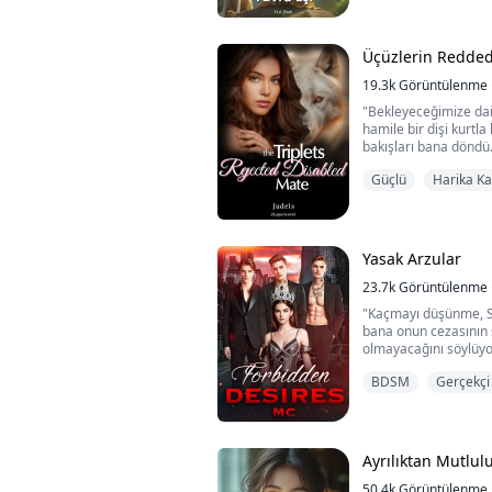
zorluğu zarafetle aşm
Kiara, ebeveynleri ve 
Üçüzlerin Reddedi
19.3k
Görüntülenme
"Bekleyeceğimize dair
hamile bir dişi kurtla
bakışları bana döndü.
Güçlü
Harika K
"Bu durumda," Brian 
Scott, Gümüş Aytaşı 
seni, Catherine Jone
"Kabul ediyorum!" diy
Yasak Arzular
bedenim...
23.7k
Görüntülenme
"Kaçmayı düşünme, S
bana onun cezasının 
olmayacağını söylüyor
göstergedir. Henüz b
BDSM
Gerçekçi
Bir kez daha başımı s
başladım. Elimi onun
fıskiyesi gibi fırladı
doğrudan dokunmama
Ayrılıktan Mutlul
50.4k
Görüntülenme