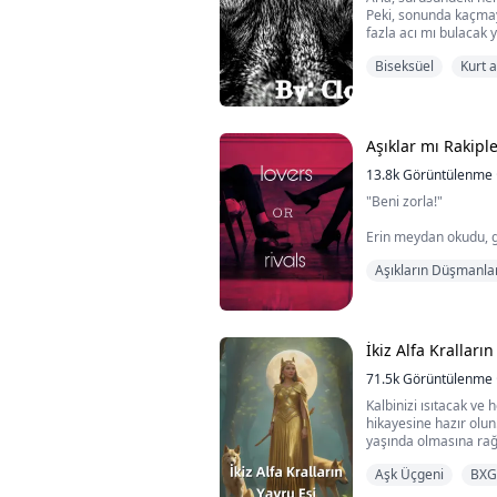
Peki, sonunda kaçma
fazla acı mı bulacak
Biseksüel
Kurt 
Damien, Alfa varisi, e
Brandon, Beta varisi 
bir sır saklıyor. Peki,
söylediklerinde ne ol
Aşıklar mı Rakipl
13.8k
Görüntülenme
"Beni zorla!"
Erin meydan okudu, g
Aşıkların Düşmanla
Braden, Erin'e bakark
yanaklarını ve nefesinin
Onu yatağın üzerinde 
içinden gelen arzuy
İkiz Alfa Kralların
Erin'in yumuşak ve ıs
doldurdu ve o an gerçe
71.5k
Görüntülenme
Kalbinizi ısıtacak ve
hikayesine hazır olu
yaşında olmasına rağm
Güzellik ve zekâ ile 
Aşk Üçgeni
BXG
gibi görünmektedir.
altında, akranlarının 