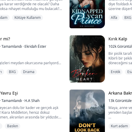
ya karar verdiğinde ne olacak? Daha
diye fısıldadı 
 yoksa nihayet mutluluğu mu bulacak?
üzerine düşerk
küçük canavar,
adam
Kötüye Kullanım
Alfa
BXG
şini bulmak ve halkını korumak istiyor.
ekranın üzerin
ve Damien'in en iyi arkadaşı. İkisi de
"Ne yapacaksın
 sonunda birbirlerine bu sırrı
kesildi ve inl
acak? Bu onları daha da yakınla...
boynumu öperek
er mi?
Kırık Kalp
·
Tamamlandı
·
Ekridah Éster
102k
Görüntü
Bir pislik tara
Kibirli bir şeki
özleri meydan okurcasına parlıyordu.
döneceğimi sa
Yanıldı!
rı
BXG
Drama
Erotik
Es
en gözlerini kıstı, onun kızarmış
Bugünden itib
 hafif hırıltılarla çıktığını fark etti.
Çok geçmeden,
sıkıştırmış olduğunu fark ettiğinde,
dayanamadı; u
u görmezden gelemedi.
barışmak için d
 Yavru Eşi
Arkana Bak
lak nefesleri Braden'in gözlerini
ği fark etti. Bacakları Braden...
·
Tamamlandı
·
H.A Shah
13k
Görüntül
 heyecan dolu bir kader ve gerçek aşk
Maya, anne ve
n! Kiara Middleton, henüz dokuz
yeniden başla
en, akranları arasında bir yıldızdır.
kutsanmış olan Kiara, her şeye sahip
Ebeveynlerini
Baskın
Kurt adam
 Ancak, kendinden emin görünümünün
bilerek, büyü
zorbalığıyla karşı karşıya kalır; bu
terk eder ve M