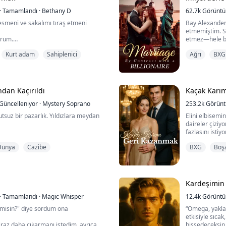
·
Tamamlandı
·
Bethany D
62.7k
Görünt
kesmeni ve sakalımı tıraş etmeni
Bay Alexander 
etmemiştim. S
orum.
etmez—hele ben
rum, titreyen ellerimi sakinleştirmeye
evlenip çocuk 
Kurt adam
Sahiplenici
Ağrı
BXG
ı alıyorum.
reddettikten s
yu saçlarının arasından geçiriyorum,
Neden ben? B
lıklarını hissediyorum. Teller, parmak
bir çözümden 
anki onun gücünün bir uzantısıymış
ndan Kaçırıldı
Kaçak Karı
Onun dünyasın
Güncelleniyor
·
Mystery Soprano
253.2k
Görün
yeşil yoğunl...
mutsuz bir pazarlık. Yıldızlara meydan
Elini elbisemi
daireler çiziyo
fazlasını isti
ylı gücü tarafından harap edilen bir
takip ederek be
Dünya
Cazibe
BXG
Boş
 küçük kasabası şimdiye kadar
kaydırdı, serin
ye kadar. Yıkım yaklaşırken, ailesi
“Elbisen çıkma
mkansız bir seçim yapar: onu uzaylı
hırladı.
narlar. Zalim savaş ağasının elinde bir
Boynumdan kö
katlanmayı beklerken...
kondurdu, eli y
Kardeşimin 
·
Tamamlandı
·
Magic Whisper
12.4k
Görünt
misin?" diye sordum ona
“Omega, yakla
etkisiyle sıca
iraz daha çıkarmanı istedim, ayrıca
hissedeceksin.