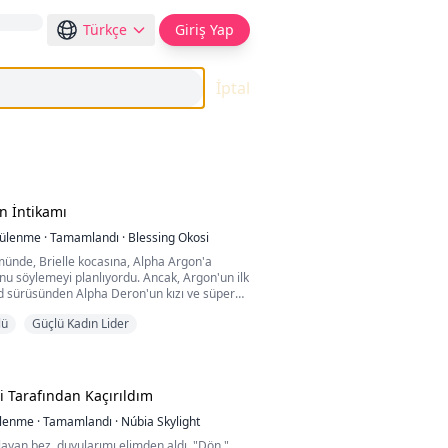
Türkçe
Giriş Yap
İptal
ın İntikamı
tülenme
·
Tamamlandı
·
Blessing Okosi
ümünde, Brielle kocasına, Alpha Argon'a
u söylemeyi planlıyordu. Ancak, Argon'un ilk
d sürüsünden Alpha Deron'un kızı ve süper
 evlenme teklif ettiğini görünce yıkıldı.
lü
Güçlü Kadın Lider
 ilk aşkı için reddetti. O ve Estelle, Brielle'i
t olamayan biri olarak alay etmekten
i Tarafından Kaçırıldım
rini saklamayı planlarken, me...
ülenme
·
Tamamlandı
·
Núbia Skylight
ayan bez, duyularımı elimden aldı. "Dön,"