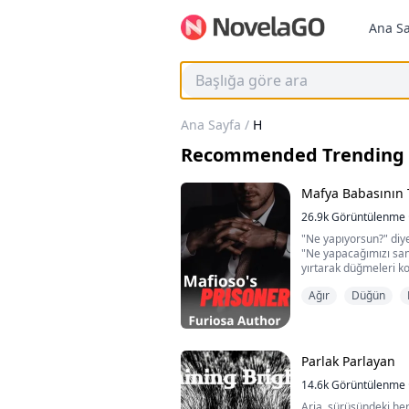
Ana Sa
Ana Sayfa
/
H
Recommended Trending 
Mafya Babasının T
26.9k
Görüntülenme
"Ne yapıyorsun?" diye
"Ne yapacağımızı sa
yırtarak düğmeleri ko
Onu tamamen çıplak g
Ağır
Düğün
bakınca yanaklarım kı
Korkuyla yataktan ka
kapıya yaklaşmadan ön
beni kendine çekti, hı
"Ne oldu, tatlım? Kor..
Parlak Parlayan
14.6k
Görüntülenme
Aria, sürüsündeki he