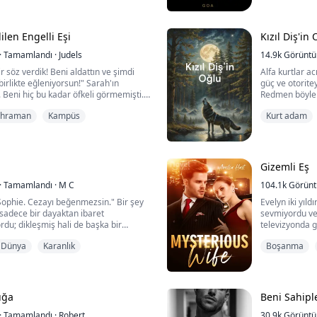
aya çalışır.
hayatına başla
üç...
Arkadaşsız ve 
len Engelli Eşi
Kızıl Diş'in
çalışır, ancak
·
Tamamlandı
·
Judels
gelmeye başlad
14.9k
Görünt
 söz verdik! Beni aldattın ve şimdi
Alfa kurtlar a
 birlikte eğleniyorsun!" Sarah'ın
güç ve otorite
 Beni hiç bu kadar öfkeli görmemişti.
Redmen böyle 
yetiştirmekten
ahraman
Kampüs
Kurt adam
bana hırlayarak, "Ben, Brian Joseph
Alfa Cole Redm
Sürüsü'nün gelecekteki Beta'sı olarak
Charles ve Lu
s, eşim olarak reddediyorum."
Erken doğduğu
layık olmayan 
e hırladım, reddedilmenin acısını
Gizemli Eş
·
Tamamlandı
·
M C
104.1k
Görün
ophie. Cezayı beğenmezsin." Bir şey
Evelyn iki yıld
sadece bir dayaktan ibaret
sevmiyordu ve 
du; dikleşmiş hali de başka bir
televizyonda g
ekaretimi kaybetmeye hazır değildim.
göründüğünü b
 Dünya
Karanlık
Boşanma
Boşandıktan so
alladım ve onlara yaklaştım. Zion ile
olarak çıktı.
 üzerinde gezdirdiğimde bir su
Dermot, Dr. Ky
. "Ohh!" dedim kendi kendime. Onu
Hatta Dr. Kyte'
ya ...
Evelyn, Dermot
uğa
Beni Sahip
·
Tamamlandı
·
Robert
30.9k
Görünt