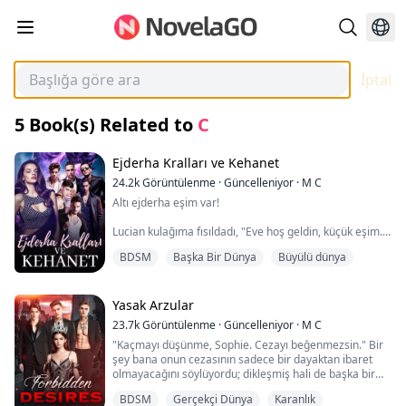
İptal
5
Book(s) Related to
C
Ejderha Kralları ve Kehanet
24.2k
Görüntülenme
·
Güncelleniyor
·
M C
Altı ejderha eşim var!
Lucian kulağıma fısıldadı, "Eve hoş geldin, küçük eşim."
BDSM
Başka Bir Dünya
Büyülü dünya
Sonra odanın etrafında duran beş çok uzun, eşit
derecede güzel melek gibi adamı fark ettim. Hepsi
Lucian'a çok benzeyen, kendi haklarında yakışıklıydılar.
Yasak Arzular
"Hepsi bir ağızdan "Eşim" dediler. Şaşkınlıktan gözlerim
23.7k
Görüntülenme
·
Güncelleniyor
·
M C
yerinden fırlayacak gibi oldu. Gözlerimin bu kadar hızlı
"Kaçmayı düşünme, Sophie. Cezayı beğenmezsin." Bir
kırpışmasından kör olup olmayacağımı merak
şey bana onun cezasının sadece bir dayaktan ibaret
ediyorum.
olmayacağını söylüyordu; dikleşmiş hali de başka bir
göstergedir. Henüz bekaretimi kaybetmeye hazır
Bu gece ikinci kez, 'Afedersiniz?' dediğimi fark ettim.
BDSM
Gerçekçi Dünya
Karanlık
değildim.