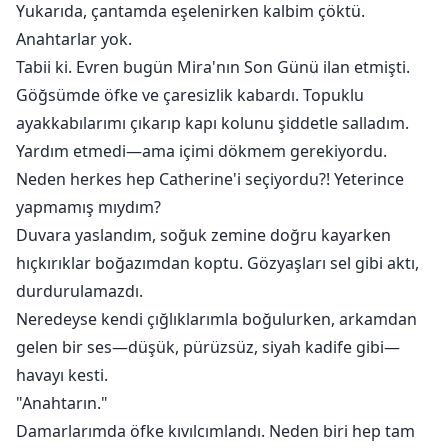
Yukarıda, çantamda eşelenirken kalbim çöktü.
Anahtarlar yok.
Tabii ki. Evren bugün Mira'nın Son Günü ilan etmişti.
Göğsümde öfke ve çaresizlik kabardı. Topuklu
ayakkabılarımı çıkarıp kapı kolunu şiddetle salladım.
Yardım etmedi—ama içimi dökmem gerekiyordu.
Neden herkes hep Catherine'i seçiyordu?! Yeterince
yapmamış mıydım?
Duvara yaslandım, soğuk zemine doğru kayarken
hıçkırıklar boğazımdan koptu. Gözyaşları sel gibi aktı,
durdurulamazdı.
Neredeyse kendi çığlıklarımla boğulurken, arkamdan
gelen bir ses—düşük, pürüzsüz, siyah kadife gibi—
havayı kesti.
"Anahtarın."
Damarlarımda öfke kıvılcımlandı. Neden biri hep tam