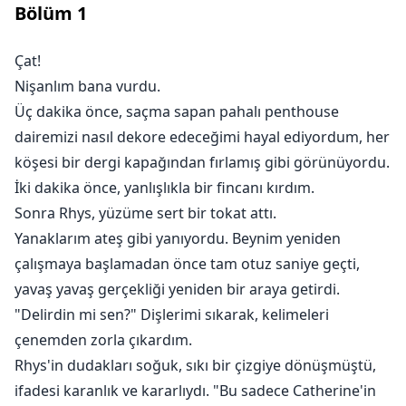
Bölüm
1
sevmiyordu. Beni bile görmüyordu. Sadece istediği
kadının yerine geçen sıcak bir vücut olarak
duruyordum. Ve görünüşe göre, süslü bir kahve
Çat!
kupası kadar bile değerim yoktu.
Nişanlım bana vurdu.
Ben de ona tokat attım, onu terk ettim ve felakete
Üç dakika önce, saçma sapan pahalı penthouse
hazırlandım—ailem çıldıracaktı, Rhys milyarder öfke
dairemizi nasıl dekore edeceğimi hayal ediyordum, her
nöbeti geçirecekti, korkutucu ailesi benim erken
köşesi bir dergi kapağından fırlamış gibi görünüyordu.
ölümümü planlayacaktı.
İki dakika önce, yanlışlıkla bir fincanı kırdım.
Açıkçası, alkole ihtiyacım vardı. Çok fazla alkol.
Sonra Rhys, yüzüme sert bir tokat attı.
O zaman o çıktı karşıma.
Yanaklarım ateş gibi yanıyordu. Beynim yeniden
Uzun boylu, tehlikeli, haksız yere çekici. Sadece
çalışmaya başlamadan önce tam otuz saniye geçti,
varlığıyla günaha girmek istemenizi sağlayan türden
yavaş yavaş gerçekliği yeniden bir araya getirdi.
bir adam. Onunla daha önce sadece bir kez
"Delirdin mi sen?" Dişlerimi sıkarak, kelimeleri
tanışmıştım ve o gece, sarhoş, kendime acıyan halimle
çenemden zorla çıkardım.
aynı barda tesadüfen bulunuyordu. Bu yüzden mantıklı
Rhys'in dudakları soğuk, sıkı bir çizgiye dönüşmüştü,
olan tek şeyi yaptım: Onu bir otel odasına sürükledim
ve kıyafetlerini çıkardım.
ifadesi karanlık ve kararlıydı. "Bu sadece Catherine'in