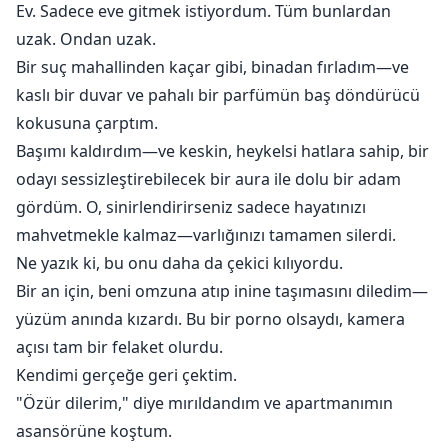
Ev. Sadece eve gitmek istiyordum. Tüm bunlardan
uzak. Ondan uzak.
Bir suç mahallinden kaçar gibi, binadan fırladım—ve
kaslı bir duvar ve pahalı bir parfümün baş döndürücü
kokusuna çarptım.
Başımı kaldırdım—ve keskin, heykelsi hatlara sahip, bir
odayı sessizleştirebilecek bir aura ile dolu bir adam
gördüm. O, sinirlendirirseniz sadece hayatınızı
mahvetmekle kalmaz—varlığınızı tamamen silerdi.
Ne yazık ki, bu onu daha da çekici kılıyordu.
Bir an için, beni omzuna atıp inine taşımasını diledim—
yüzüm anında kızardı. Bu bir porno olsaydı, kamera
açısı tam bir felaket olurdu.
Kendimi gerçeğe geri çektim.
"Özür dilerim," diye mırıldandım ve apartmanımın
asansörüne koştum.