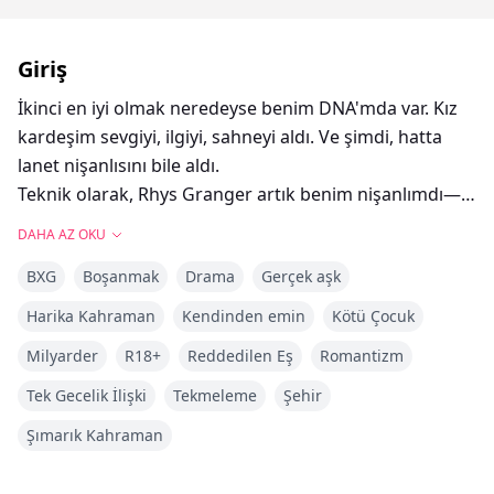
Giriş
İkinci en iyi olmak neredeyse benim DNA'mda var. Kız
kardeşim sevgiyi, ilgiyi, sahneyi aldı. Ve şimdi, hatta
lanet nişanlısını bile aldı.
Teknik olarak, Rhys Granger artık benim nişanlımdı—
milyarder, yıkıcı derecede çekici ve bir Wall Street
DAHA AZ OKU
rüyası. Catherine kaybolduktan sonra, ailem beni bu
BXG
Boşanmak
Drama
Gerçek aşk
nişana zorladı ve dürüst olmak gerekirse, rahatsız
olmadım. Yıllardır Rhys’e aşık olmuştum. Bu benim
Harika Kahraman
Kendinden emin
Kötü Çocuk
şansım, değil mi? Seçilen kişi olma sırası bana mı
Milyarder
R18+
Reddedilen Eş
Romantizm
gelmişti?
Yanlış.
Tek Gecelik İlişki
Tekmeleme
Şehir
Bir gece, bana tokat attı. Bir kupa yüzünden. Kız
Şımarık Kahraman
kardeşimin yıllar önce ona verdiği aptal, çatlak, çirkin
bir kupa yüzünden. İşte o zaman fark ettim—beni