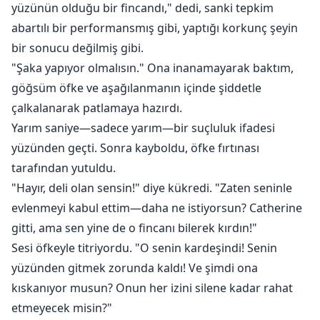
Bu pervasızdı. Aptalcaydı. Tamamen akıl dışıydı.
yüzünün olduğu bir fincandı," dedi, sanki tepkim
Ama aynı zamanda: Hayatımın en iyi seksiydi.
abartılı bir performansmış gibi, yaptığı korkunç şeyin
Ve, en iyi kararım olduğu ortaya çıktı.
bir sonucu değilmiş gibi.
Çünkü tek gecelik ilişkim sadece rastgele biri değil.
"Şaka yapıyor olmalısın." Ona inanamayarak baktım,
Rhys'ten daha zengin, tüm ailemden daha güçlü ve
göğsüm öfke ve aşağılanmanın içinde şiddetle
kesinlikle oynayabileceğimden daha tehlikeli biri.
çalkalanarak patlamaya hazırdı.
Ve şimdi, beni bırakmıyor.
Yarım saniye—sadece yarım—bir suçluluk ifadesi
yüzünden geçti. Sonra kayboldu, öfke fırtınası
tarafından yutuldu.
"Hayır, deli olan sensin!" diye kükredi. "Zaten seninle
evlenmeyi kabul ettim—daha ne istiyorsun? Catherine
gitti, ama sen yine de o fincanı bilerek kırdın!"
Sesi öfkeyle titriyordu. "O senin kardeşindi! Senin
yüzünden gitmek zorunda kaldı! Ve şimdi ona
kıskanıyor musun? Onun her izini silene kadar rahat
etmeyecek misin?"