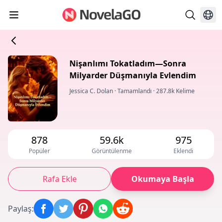
Nişanlımı Tokatladım—Sonra
Milyarder Düşmanıyla Evlendim
Jessica C. Dolan
·
Tamamlandı
·
287.8k Kelime
878
59.6k
975
Popüler
Görüntülenme
Eklendi
Rafa Ekle
Okumaya Başla
Paylaş
: