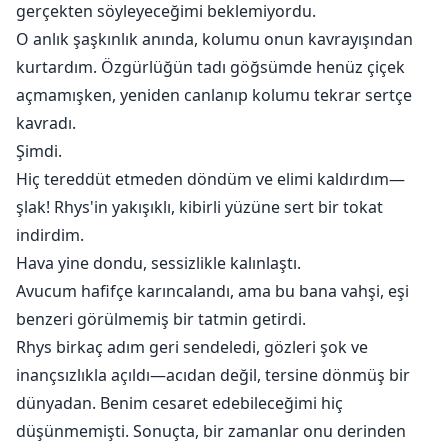
gerçekten söyleyeceğimi beklemiyordu.
O anlık şaşkınlık anında, kolumu onun kavrayışından
kurtardım. Özgürlüğün tadı göğsümde henüz çiçek
açmamışken, yeniden canlanıp kolumu tekrar sertçe
kavradı.
Şimdi.
Hiç tereddüt etmeden döndüm ve elimi kaldırdım—
şlak! Rhys'in yakışıklı, kibirli yüzüne sert bir tokat
indirdim.
Hava yine dondu, sessizlikle kalınlaştı.
Avucum hafifçe karıncalandı, ama bu bana vahşi, eşi
benzeri görülmemiş bir tatmin getirdi.
Rhys birkaç adım geri sendeledi, gözleri şok ve
inançsızlıkla açıldı—acıdan değil, tersine dönmüş bir
dünyadan. Benim cesaret edebileceğimi hiç
düşünmemişti. Sonuçta, bir zamanlar onu derinden