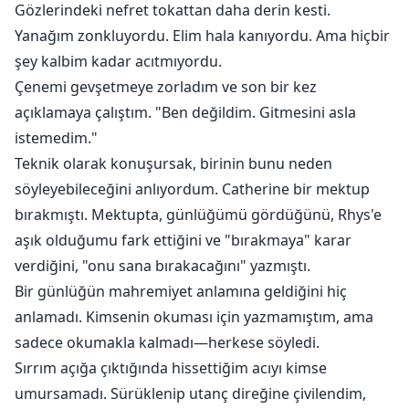
Gözlerindeki nefret tokattan daha derin kesti.
Yanağım zonkluyordu. Elim hala kanıyordu. Ama hiçbir
şey kalbim kadar acıtmıyordu.
Çenemi gevşetmeye zorladım ve son bir kez
açıklamaya çalıştım. "Ben değildim. Gitmesini asla
istemedim."
Teknik olarak konuşursak, birinin bunu neden
söyleyebileceğini anlıyordum. Catherine bir mektup
bırakmıştı. Mektupta, günlüğümü gördüğünü, Rhys'e
aşık olduğumu fark ettiğini ve "bırakmaya" karar
verdiğini, "onu sana bırakacağını" yazmıştı.
Bir günlüğün mahremiyet anlamına geldiğini hiç
anlamadı. Kimsenin okuması için yazmamıştım, ama
sadece okumakla kalmadı—herkese söyledi.
Sırrım açığa çıktığında hissettiğim acıyı kimse
umursamadı. Sürüklenip utanç direğine çivilendim,