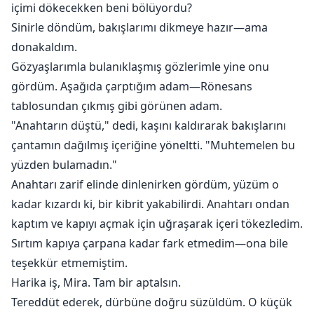
içimi dökecekken beni bölüyordu?
Sinirle döndüm, bakışlarımı dikmeye hazır—ama
donakaldım.
Gözyaşlarımla bulanıklaşmış gözlerimle yine onu
gördüm. Aşağıda çarptığım adam—Rönesans
tablosundan çıkmış gibi görünen adam.
"Anahtarın düştü," dedi, kaşını kaldırarak bakışlarını
çantamın dağılmış içeriğine yöneltti. "Muhtemelen bu
yüzden bulamadın."
Anahtarı zarif elinde dinlenirken gördüm, yüzüm o
kadar kızardı ki, bir kibrit yakabilirdi. Anahtarı ondan
kaptım ve kapıyı açmak için uğraşarak içeri tökezledim.
Sırtım kapıya çarpana kadar fark etmedim—ona bile
teşekkür etmemiştim.
Harika iş, Mira. Tam bir aptalsın.
Tereddüt ederek, dürbüne doğru süzüldüm. O küçük