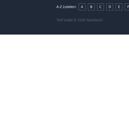
A-Z Listeleri
:
A
B
C
D
E
F
Telif Hakkı
© 2026 NovelaGO