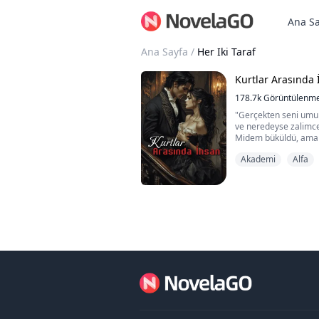
Ana Sa
Ana Sayfa
/
Her Iki Taraf
Kurtlar Arasında
178.7k
Görüntülenm
"Gerçekten seni umur
ve neredeyse zalimce
Midem büküldü, ama 
"Sen sadece acınası k
Akademi
Alfa
kelimeleri özenle seçi
fark eden ilk adama k
Yüzüm utançtan yanı
sözlerinden değil, on
mide bulandırı...