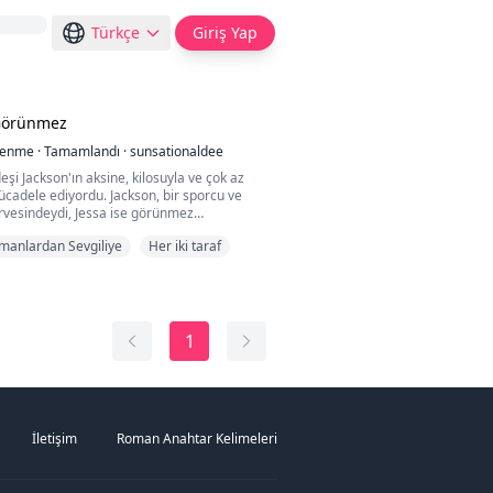
Türkçe
Giriş Yap
Görünmez
lenme
·
Tamamlandı
·
sunsationaldee
deşi Jackson'ın aksine, kilosuyla ve çok az
cadele ediyordu. Jackson, bir sporcu ve
irvesindeydi, Jessa ise görünmez
 Noah, okulun popüler çocuğuydu—
manlardan Sevgiliye
Her iki taraf
ilen ve tartışmasız yakışıklı. Dahası,
iyi arkadaşı ve Jessa'nın en büyük zorbasıydı.
Jessa kendine güven kazanmaya, gerçek
lmaya ve görünm...
1
İletişim
Roman Anahtar Kelimeleri