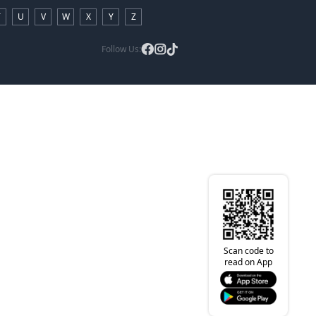
T
U
V
W
X
Y
Z
Follow Us:
Scan code to
read on App