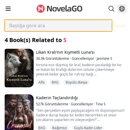
İptal
4
Book(s) Related to
S
Likan Kralı’nın Kıymetli Luna’sı
36.9k
Görüntülenme
·
Güncelleniyor
·
Jasmine S
Hırsına esir düşmüş bir kral, kaderin yaraladığı bir kız
ve bütün bir krallığı dizlerinin üstüne çökertmeye
yetecek kadar güçlü bir ruh eşi bağı.
Narine hayatta kalmayı hiç beklemiyordu. Ona
Alfa
BXG
Büyülü dünya
yapılanlardan sonra… bedenine, zihnine, ruhuna
yapılanlardan sonra. Ama kaderin başka planları vardı.
Krallığın en korkulan hükümdarı, Yüce Alfa Sargis
tarafından kurtarıldığında, kendini hiç tanımadığı bir
Kaderin Taçlandırdığı
erkeğin koruması altında bulur… ve hiç anlayamadığı bir
527k
Görüntülenme
·
Güncelleniyor
·
Tina S
bağın içinde.
"Sen gerçekten eşimi paylaşacağımı mı düşünüyorsun?
Sadece durup başka bir kadını becerirken ve onun
Sargis fedakârlığı iyi bilir. Acımasız, hırslı ve kutsal ruh
çocuklarını yaparken mi izleyeceğim?"
eşi bağını hayatının merkezine koyan o, kendisine vaat
"O sadece bir Üretici olurdu, sen Luna olurdun. Hamile
edilen ruha kavuşmak için yıllarını harcamıştır. Onu
BXG
Bağımsız
Güçlü Kadın Lider
kaldıktan sonra ona bir daha dokunmazdım." Eşim
bulduğunda bu kadar kırık, ölümün eşiğinde ve kendi