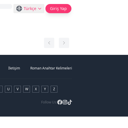
Türkçe
Giriş Yap
İletişim
Roman Anahtar Kelimeleri
T
U
V
W
X
Y
Z
Follow Us: