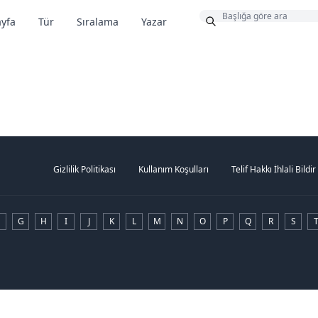
Bonus
yfa
Tür
Sıralama
Yazar
Gizlilik Politikası
Kullanım Koşulları
Telif Hakkı İhlali Bildir
G
H
I
J
K
L
M
N
O
P
Q
R
S