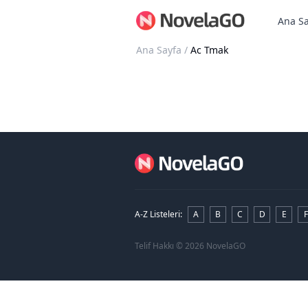
Ana Sa
Ana Sayfa
/
Ac Tmak
A-Z Listeleri
:
A
B
C
D
E
F
Telif Hakkı
© 2026 NovelaGO