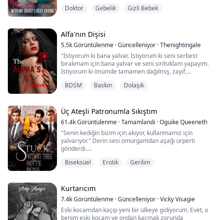
Doktor Yakışıklı ile geçirdiğim bir gece, vücudumun her
Doktor
Gebelik
Gizli Bebek
köşesini keşfetmesine neden oldu.
Bu, şehir dışından gelen biriyle eğlenceli bir kaçamak
olacaktı.
Ama o, yeni doktor ve babamın en yakın arkadaşı çıktı.
Alfa'nın Dişisi
Şimdi başımın belada olduğunu biliyorum.
5.5k
Görüntülenme
·
Güncelleniyor
·
Thenightingale
Günde bir elma doktoru uzak tutar derler am...
"İstiyorum ki bana yalvar. İstiyorum ki seni serbest
bırakmam için bana yalvar ve seni sırılsıklam yapayım.
İstiyorum ki önümde tamamen dağılmış, zayıf,
savunmasız ve zevkten titreyen bir halde ol."
BDSM
Baskın
Dolaşık
O anda ela gözleri aniden açıldı ve bana baktı... ama
artık ela değillerdi, parlak, derin bir kırmızı
tonundaydılar.
Bu roman olgun içerik barındırmaktadır
Üç Ateşli Patronumla Sıkıştım
61.4k
Görüntülenme
·
Tamamlandı
·
Oguike Queeneth
"Senin kediğin bizim için akıyor, kullanmamız için
Ilımlı, uysal ve itaatkâr. Jasmine Spe...
yalvarıyor." Derin sesi omurgamdan aşağı ürperti
gönderdi.
Biseksüel
Erotik
Gerilim
"Bunu istiyor musun, tatlım? Küçük kediğine arzuladığı
şeyi vermemizi istiyor musun?"
"E...evet, efendim." Nefes aldım.
Kurtarıcım
7.4k
Görüntülenme
·
Güncelleniyor
·
Vicky Visagie
Eski kocamdan kaçıp yeni bir ülkeye gidiyorum. Evet, o
Joanna Clover, üniversite boyunca çok çalıştı ve
benim eski kocam ve ondan kaçmak zorunda
hayalindeki şirket olan Dangote Grup Endüstrileri'nde