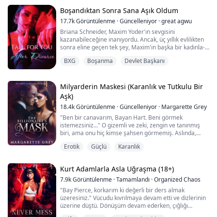
fakirlikten kurtulmaya kararlıdır.
Boşandıktan Sonra Sana Aşık Oldum
Aidan, 26 yaşında bir milyarder ve o gece Anna ile
17.7k
Görüntülenme
·
Güncelleniyor
·
great agwu
birlikte olduğundan beri yüksek bir cinsel dürtüye sahip.
Briana Schneider, Maxim Yoder'ın sevgisini
Bir ...
kazanabileceğine inanıyordu. Ancak, üç yıllık evlilikten
sonra eline geçen tek şey, Maxim'in başka bir kadınla-
Kiley Schneider, Briana'nın ikiz kardeşiyle-yatakta
BXG
Boşanma
Devlet Başkanı
çekilmiş fotoğraflarıydı. O noktada, Briana Maxim'in
sevgisini kazanma çabasından vazgeçmeye karar verdi
ve yoluna devam etti. Bu, ikisi için de doğru karar gibi
görünüyordu. Ancak, boşanma belg...
Milyarderin Maskesi (Karanlık ve Tutkulu Bir
Aşk)
18.4k
Görüntülenme
·
Güncelleniyor
·
Margarette Grey
"Ben bir canavarım, Bayan Hart. Beni görmek
istemezsiniz..." O gizemli ve zeki, zengin ve tanınmış
biri, ama onu hiç kimse şahsen görmemiş. Aslında,
kimsenin onu görmemesi gerekiyor—bu onun birçok
Erotik
Güçlü
Karanlık
kuralından biri. Kimse ona dokunamaz da; bu da başka
bir kural. Ama ben her kuralı çiğnedim. Şimdi ona karşı
büyük bir çekim hissediyorum. Onun tuhaflığı bu
Kurt Adamlarla Asla Uğraşma (18+)
dünyadan değil ve güzelliği fizikselin ötesind...
7.9k
Görüntülenme
·
Tamamlandı
·
Organized Chaos
"Bay Pierce, korkarım ki değerli bir ders almak
üzeresiniz." Vücudu kıvrılmaya devam etti ve dizlerinin
üzerine düştü. Dönüşüm devam ederken, çığlığı
boğazında düğümlendi. Büyük siyah bir kurt, dört ayağı