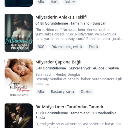
Alfa
BXG
Bakire
annesini kaybeden bir yenidoğanın dadısı olması teklif
edildiğinde hayatının fırsatını yakalar. Lori, geçmişinden
kaçmak için bu teklifi kabul eder.
Milyarderin Ahlaksız Teklifi
Gabriel Caine, saygıdeğer Moon Fang sürüsünün Alfa'sı
64.8k
Görüntülenme
·
Tamamlandı
·
Sunscar
ve Caine Inc.'in CEO'sudur. Sarhoş bir gecelik ilişki,
"Bir teklifim var." Nicholas, beni izlerken cildimi
kızını...
yumuşakça okşadı. "Çocuk istiyorum. Ve bu konuda
bana yardım etmeni istiyorum." Benden ona bir çocuk
vermemi istiyordu! "Karşılığında, istediğin her şeyi sana
BXG
Düzenlenmiş evlilik
Erotik
vereceğim."
Yetim ve kalacak yeri olmayan Willow'un mutluluğa
Milyarder Çapkına Bağlı
ulaşma şansı sadece üniversiteye gitmekti. Bursu iptal
5.4k
Görüntülenme
·
Güncelleniyor
·
eGlobalCreative
olunca, hak ettiği parayı almak için tek çare olarak
Benim adım Henley Douglas.
gizemli...
Lösemiyi yendim ve bana bu haberi veren doktora aşık
oldum.
Şimdi, benimle evlenmek istiyor.
Alfa
Baştan çıkarıcı
Doktor
Karşılığında bana her şeyi verecek... aşkı hariç.
Kalbini uzun zaman önce onu paramparça eden bir
kadına vermiş.
Şimdi, parçaları toplamak bana kaldı.
Bir Mafya Lideri Tarafından Tanındı
13.6k
Görüntülenme
·
Tamamlandı
·
Oluwadamilola
Beş yıl önce, kız kardeşim Ari, Estrea Prensi Grayson ile
Eniola
düzenlenmiş bir evlilikle evlendi.
O, endişeyle onun kahverengi asi gözlerinin karşısında
Şimdi, ikisi de birbirleri olmadan ...