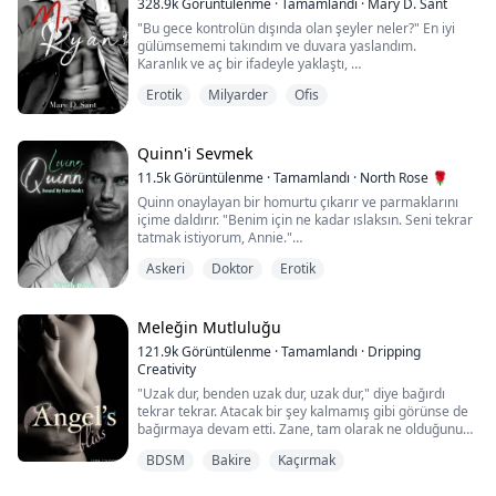
328.9k
Görüntülenme
·
Tamamlandı
·
Mary D. Sant
kalmıştı. Hayatındaki tek umut, onu dünyanın en mutlu
"Bu gece kontrolün dışında olan şeyler neler?" En iyi
kadını yapacağına söz veren prens g...
gülümsememi takındım ve duvara yaslandım.
Karanlık ve aç bir ifadeyle yaklaştı,
o kadar yaklaştı ki,
Erotik
Milyarder
Ofis
elleri yüzüme uzandı ve bedenini benimkine bastırdı.
Ağzı benimkini hevesle, biraz da kabaca aldı.
Dili nefesimi kesti.
"Eğer benimle gelmezsen, seni burada becereceğim."
Quinn'i Sevmek
diye fısıldadı.
11.5k
Görüntülenme
·
Tamamlandı
·
North Rose 🌹
Quinn onaylayan bir homurtu çıkarır ve parmaklarını
içime daldırır. "Benim için ne kadar ıslaksın. Seni tekrar
Katherine, 18 yaşını geçti...
tatmak istiyorum, Annie."
Askeri
Doktor
Erotik
Ne yapmayı planladığını anlamadan önce, Quinn
dizlerinin üzerine çöker, bacaklarımı omuzlarına alır ve
ağzını merkezime yapıştırır. Klitorisimle ilgilenirken
yüksek sesle inlerim. İki parmağını derinlemesine içime
Meleğin Mutluluğu
sokar.
121.9k
Görüntülenme
·
Tamamlandı
·
Dripping
Creativity
Bir elim masamı sıkıca tutarken, diğer e...
"Uzak dur, benden uzak dur, uzak dur," diye bağırdı
tekrar tekrar. Atacak bir şey kalmamış gibi görünse de
bağırmaya devam etti. Zane, tam olarak ne olduğunu
bilmekle oldukça ilgileniyordu. Ama kadının çıkardığı
BDSM
Bakire
Kaçırmak
gürültü yüzünden odaklanamıyordu.