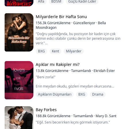
Alfa
BDSM
Güçlü Kadın Lider
üzerinde duruyordu ve sırtı hala ona dönüktü. Devasa
boyutu yükseklerdeydi ve ona doğru dönüp sert bir
bakış attı. Dişleri ortaya çıkmıştı, ama yine de Jordan'ın
sık sık taktığı o çarpık gülümsem...
Milyarderle Bir Hafta Sonu
156.3k
Görüntülenme
·
Güncelleniyor
·
Bella
Moondragon
"Doğru yapıldığında, bu pozisyon bir kadın için çok
tatmin edici olabilir çünkü derin bir penetrasyona izin
verir."
Cevap vermek için ağzımı açıyorum, ama çıkan tek şey
BXG
Kent
Milyarder
kesik bir nefes ve küçük bir iç çekiş oluyor. O, alçak ve
kaba bir gülüşle güler ve sonra eğilip sırtımın ortasına
bir öpücük kondurur.
Aşıklar mı Rakipler mi?
Onun ucunu tekrar girişimde hissediyorum. Hafifçe
içeri itiyor ve bedenim yeniden canlanıyor. K...
13.8k
Görüntülenme
·
Tamamlandı
·
Ekridah Éster
"Beni zorla!"
Erin meydan okudu, gözleri meydan okurcasına
parlıyordu.
Aşıkların Düşmanları
BXG
Drama
Braden, Erin'e bakarken gözlerini kıstı, onun kızarmış
yanaklarını ve nefesinin hafif hırıltılarla çıktığını fark
etti. Onu yatağın üzerinde sıkıştırmış olduğunu fark
Bay Forbes
ettiğinde, içinden gelen arzuyu görmezden gelemedi.
188.8k
Görüntülenme
·
Tamamlandı
·
Mary D. Sant
"Eğil. Seni becerirken kıçını görmek istiyorum."
Erin'in yumuşak ve ıslak nefesleri Braden'in gözlerini
doldurdu ve o an gerçeği fark etti. Bacakları Braden...