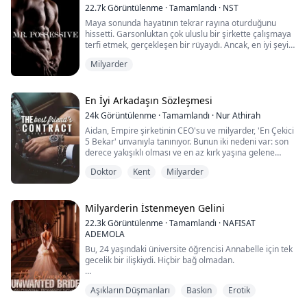
SCARLET
22.7k
Görüntülenme
·
Tamamlandı
·
NST
Bir zamanlar, yoğun ve seksi Lucas Alejandro'ya aş...
Maya sonunda hayatının tekrar rayına oturduğunu
hissetti. Garsonluktan çok uluslu bir şirkette çalışmaya
terfi etmek, gerçekleşen bir rüyaydı. Ancak, en iyi şeyin
hızla bir kabusa dönüşeceğini bilmiyordu, ta ki ona
Milyarder
çarpana kadar. O, tek bir bakışıyla onu mahveden
kişiydi. O, EJF Endüstrileri'nin sahibi Elijah Frost'tu.
En İyi Arkadaşın Sözleşmesi
Beni sertçe duvara itti ve ellerimi başımın üzerine
24k
Görüntülenme
·
Tamamlandı
·
Nur Athirah
kaldırdı, hareket et...
Aidan, Empire şirketinin CEO'su ve milyarder, 'En Çekici
5 Bekar' unvanıyla tanınıyor. Bunun iki nedeni var: son
derece yakışıklı olması ve en az kırk yaşına gelene
kadar evlenmek istememesi. Ancak annesi sürekli onu
Doktor
Kent
Milyarder
istemediği randevulara ayarlıyor, bu da onu sinir ediyor.
Aidan'ın en iyi arkadaşı Kenna ise bir doktor. Aşk için hiç
doğru zamanı bulamamış. İşleriyle o kadar meşgul ki,
Milyarderin İstenmeyen Gelini
kendi özel ...
22.3k
Görüntülenme
·
Tamamlandı
·
NAFISAT
ADEMOLA
Bu, 24 yaşındaki üniversite öğrencisi Annabelle için tek
gecelik bir ilişkiydi. Hiçbir bağ olmadan.
Ancak, bebeğinin babasını New York'un en genç
Aşıkların Düşmanları
Baskın
Erotik
milyarderi ve çapkın olarak etiketlenmiş bir derginin
kapağında gördüğünde, annesi bu durumu kullanarak