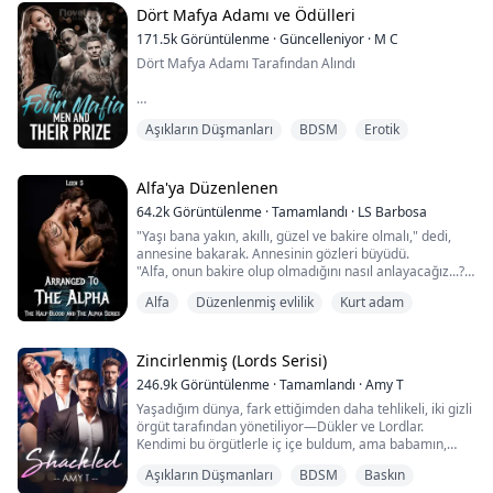
"Kes sesini!" diye kükredi ona. Kadın sustu ve gözlerinin
Dört Mafya Adamı ve Ödülleri
dolduğunu, dudaklarının titrediğini gördü. Kahretsin,
diye düşündü. Çoğu erkek gibi, ağlayan bi...
171.5k
Görüntülenme
·
Güncelleniyor
·
M C
Dört Mafya Adamı Tarafından Alındı
“Geri öp” diye mırıldanıyor ve vücudumun her yerinde
Aşıkların Düşmanları
BDSM
Erotik
sert ellerin beni daha fazla kızdırmamam için sıkıca
kavradığını hissediyorum. Bu yüzden pes ediyorum.
Ağzımı hareket ettirmeye ve dudaklarımı hafifçe
açmaya başlıyorum. Jason, dilini ağzımın her köşesine
Alfa'ya Düzenlenen
hızla dolaştırıyor. Dudaklarımız tango yapıyor, onun
64.2k
Görüntülenme
·
Tamamlandı
·
LS Barbosa
baskınlığı yarışı kazanıyor.
"Yaşı bana yakın, akıllı, güzel ve bakire olmalı," dedi,
annesine bakarak. Annesinin gözleri büyüdü.
A...
"Alfa, onun bakire olup olmadığını nasıl anlayacağız...?"
"Umurumda değil, eğer ruh eşim olmayan bir insanla
Alfa
Düzenlenmiş evlilik
Kurt adam
evleneceksem, o zaman daha önce hiçbir erkek
tarafından dokunulmamış biri olmalı," dedi Alfa,
kanepeden kalkarak.
"Ne yapacağız anne?" diye sordu kız kardeşi.
Zincirlenmiş (Lords Serisi)
"Ona istediğini bulacağız..."
246.9k
Görüntülenme
·
Tamamlandı
·
Amy T
V...
Yaşadığım dünya, fark ettiğimden daha tehlikeli, iki gizli
örgüt tarafından yönetiliyor—Dükler ve Lordlar.
Kendimi bu örgütlerle iç içe buldum, ama babamın,
Veross Şehri'nin bir Dükü olarak, evlenmemi ısrarla
Aşıkların Düşmanları
BDSM
Baskın
istediği hain adam kadar tehlikeli değiller. Pençelerini