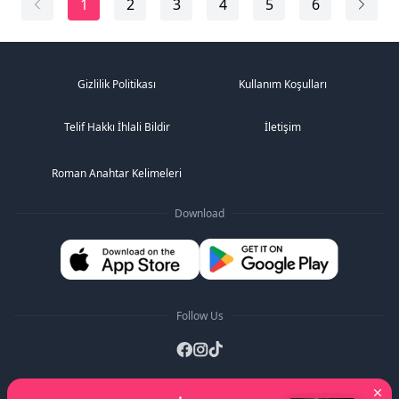
1
2
3
4
5
6
Yüzünü doğru dürüst bile görmediği bir ...
Gizlilik Politikası
Kullanım Koşulları
Telif Hakkı İhlali Bildir
İletişim
Roman Anahtar Kelimeleri
Download
Follow Us