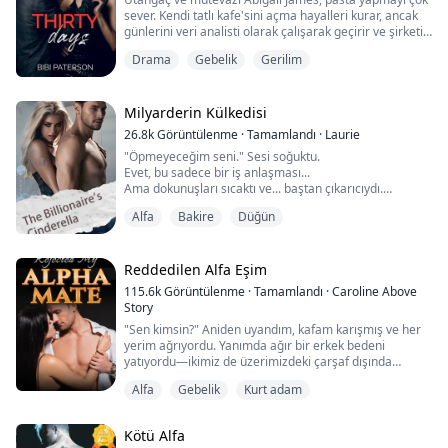
sever. Kendi tatlı kafe'sini açma hayalleri kurar, ancak
O uyanmadan sessizce kaçtım.
günlerini veri analisti olarak çalışarak geçirir ve şirketin
'diyet katili' olarak gizlice keklerini getirir. Hudson
Ama garip olan, kurt...
Drama
Gebelik
Gerilim
International'ın gizemli sahibi Taylor Hudson, Abby'nin
masumiyeti ve sessiz cazibesinden, şirkette çalışmaya
başladığı günden beri etkilenmiştir. Ancak, kadınlarla
olan geç...
Milyarderin Külkedisi
26.8k
Görüntülenme
·
Tamamlandı
·
Laurie
"Öpmeyeceğim seni." Sesi soğuktu.
Evet, bu sadece bir iş anlaşması...
Ama dokunuşları sıcaktı ve... baştan çıkarıcıydı.
"Bakire misin?" aniden bana baktı...
Alfa
Bakire
Düğün
Emma Wells, mezun olmak üzere olan bir üniversite
öğrencisi. Üvey annesi Jane ve üvey kız kardeşi Anna
Reddedilen Alfa Eşim
tarafından kötü muamele görmüş ve işkenceye maruz
115.6k
Görüntülenme
·
Tamamlandı
·
Caroline Above
kalmıştı. Hayatındaki tek umut, ona dünyanın en mutlu
Story
kadını yapacağına söz veren pr...
"Sen kimsin?" Aniden uyandım, kafam karışmış ve her
yerim ağrıyordu. Yanımda ağır bir erkek bedeni
yatıyordu—ikimiz de üzerimizdeki çarşaf dışında
çıplaktık.
Alfa
Gebelik
Kurt adam
Utançtan yüzüm kıpkırmızı oldu. Çarşafı bedenime
sarmaya çalışırken, bir yandan da dün gece nasıl
Kötü Alfa
buraya geldiğimi hatırlamaya çalışıyordum. Çarşafı