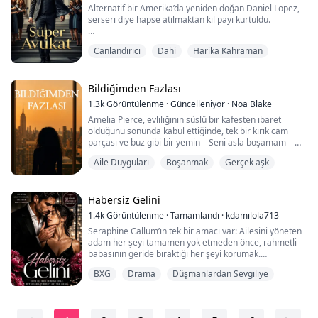
Alternatif bir Amerika’da yeniden doğan Daniel Lopez,
serseri diye hapse atılmaktan kıl payı kurtuldu.
Geçmiş hayatında seçkin bir avukat olarak edindiği
Canlandırıcı
Dahi
Harika Kahraman
anılarla silahlanan Daniel, şimdi ilk davasında kilisenin
ve bir Kardinalin karşısına çıkıyor.
Bildiğimden Fazlası
1.3k
Görüntülenme
·
Güncelleniyor
·
Noa Blake
Amelia Pierce, evliliğinin süslü bir kafesten ibaret
olduğunu sonunda kabul ettiğinde, tek bir kırık cam
parçası ve buz gibi bir yemin—Seni asla boşamam—
onu dosdoğru Bryson Hearst’ün yörüngesine savurur:
Aile Duyguları
Boşanmak
Gerçek aşk
yeni patronunun, en eski sırrının ve altı yıl önce onun
için sessizce bir yüzük alıp kasasına kilitleyen adamın.
Çatı katı toplantı odalarının ve fısıltıyla dolaşan
Habersiz Gelini
skandalların dünyasında Bryson...
1.4k
Görüntülenme
·
Tamamlandı
·
kdamilola713
Seraphine Callum’ın tek bir amacı var: Ailesini yöneten
adam her şeyi tamamen yok etmeden önce, rahmetli
babasının geride bıraktığı her şeyi korumak.
BXG
Drama
Düşmanlardan Sevgiliye
Üvey babası, onun rızasını almadan onu tanımadığı bir
adamla evlendirmeye kalkınca Seraphine sessizce
boyun eğmeyi reddeder. Gizemli bir kadınla tesadüfen
karşılaşması ona hiç beklemediği bir kaçış yolu sunar: