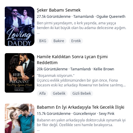
"Kimse seni böyle dokunmadı mı, omega? Çok
hassassın."
"Hayır, denediler... ama izin vermedim." Başını geriye
Şeker Babamı Sevmek
yaslayarak inledi, parmakları çıplak tenine değdiğinde.
27.5k
Görüntülenme
·
Tamamlandı
·
Oguike Queeneth
"Neden, bebeği...
Ben yirmi yaşındayım, o kırk yaşında, ama yaşça
benden iki kat büyük olan bu adama delicesine aşığım.
"Benim için ne kadar ıslaksın, Bal Kabağım." Jeffrey
BXG
Bakire
Erotik
nefes nefese söyledi.
"Seni daha iyi hissettireyim mi?" diye inledim, duvara
yaslanarak kalçalarımı parmaklarına doğru itmeye
çalıştım.
Hamile Kaldıktan Sonra Lycan Eşimi
Parmaklarını daha hızlı hareket ettirmeye başladı ve
Reddettim
aklım karmakarışıktı.
20k
Görüntülenme
·
Tamamlandı
·
Kellie Brown
"Adımı inle." diye mırıldandı....
"Boşanmak istiyorum."
Üçüncü evlilik yıldönümünden bir gün önce, Fiona
kocasını eski kız arkadaşı Rowena'nın beline sarılmış
halde doğum servisine yürürken görür. Rowena
Alfa
Gebelik
Gizli Bebek
hamiledir.
Kalbi kırılan Fiona, kocası Micah'ı, eşini, Alastair
Krallığı'nın Lycan Prensi'ni reddeder ve sürüden ayrılır.
Babamın En İyi Arkadaşıyla Tek Gecelik İlişki
Ancak Fiona'nın şaşkınlığına, reddedildikten sonra
15.7k
Görüntülenme
·
Güncelleniyor
·
Sexy Pink
Micah, onu dünyanın dört bir yanında deli gibi aramay...
Babanın en yakın arkadaşıyla doktorculuk oynamak iyi
bir fikir değil. Özellikle seni hamile bırakıyorsa.