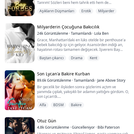
Tanrım! Sözleri beni hem tahrik etti hem de
sinirlendirdi. Hâlâ aynı piç, kibirli ve her şeyi kendi
Aşıkların Düşmanları
Erotik
Milyarder
istediği gibi yapmaya çalışan biri.
"Neden yapayım ki?" diye sordum, bacaklarımın
zayıfladığını hissederek.
Milyarderin Çocuğuna Bakıcılık
24k
Görüntülenme
·
Tamamlandı
·
Lola Ben
"Seçeneğin olduğunu düşündürdüysem özür dilerim,"
Grace, Manhattan'daki en lüks otelde bir penthouse'a
dedi, saçımı kavrayıp gövdemi iterek beni masasına
bebek bakıcılığı işi için geliyor. Asansörden indiği an,
eğilmeye zorlamadan önce.
hayatının rotası tamamen değişecek. İşvereni Bay
Powers, beş yaşındaki bir çocuğun babası, gururlu ve
Aman tanrım....
Baştan çıkarıcı
Drama
Kent
kasvetli bir havası var, yaklaşılması zor ve derin bir
üzüntü içinde. İlk karşılaşmalarından beri, okyanus
mavisi gözleri Grace'i adeta büyülüyor.
Son Lycan'a Bakire Kurban
Grace, Bay Powers'ın beş yaşındaki çocuğ...
89.6k
Görüntülenme
·
Tamamlandı
·
Jane Above Story
Bir gecelik bir ilişkiden sonra gözlerimi açtım ve
yanımda çıplak, yakışıklı bir adamın yattığını gördüm. O,
son Lycan'dı.
Alfa
BDSM
Bakire
Söylentilere göre, son Lycan her dolunayda deliye
dönüyordu. Sadece bakire bir kurt adamla cinsel ilişkiye
girerek sakinleşebiliyordu.
Otuz Gün
Her sürü, son Lycan'a kurban vermek için bakireler
4.8k
Görüntülenme
·
Güncelleniyor
·
Bibi Paterson
gönderiyordu ve ben seçilen kişiydim.
Utangaç ve mütevazı Abigail James, pasta yapmayı çok