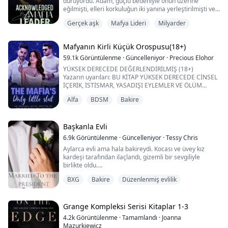
duruyordu. Adam, güçlü bedeniyle onun üzerine
eğilmişti, elleri korkuluğun iki yanına yerleştirilmişti ve
ona hareket edecek yer bırakmıyordu. Gözleri onun
Gerçek aşk
Mafya Lideri
Milyarder
gözlerine kilitlenmişti. Adam ne kadar yaklaştıkça,
kadının kalbi o kadar şiddetle çarpıyordu. Alt dudağını
kemirdi, ne kadar kaçmaya çalışsa da, adam her
Mafyanın Kirli Küçük Orospusu(18+)
zaman geri dönüyordu.
“Neden peşim...
59.1k
Görüntülenme
·
Güncelleniyor
·
Precious Elohor
YÜKSEK DERECEDE DEĞERLENDİRİLMİŞ (18+)
Yazarın uyarıları: BU KİTAP YÜKSEK DERECEDE CİNSEL
İÇERİK, İSTİSMAR, YASADIŞI EYLEMLER VE ÖLÜM
İÇEREBİLİR.
Alfa
BDSM
Bakire
EĞER BUNLARA DAYANAMIYORSANIZ, LÜTFEN GEÇİN,
ÇÜNKÜ BU ZAYIFLAR İÇİN DEĞİL.
"Bu sözleşmeyi bağlayan kurallar var, Isabella," dedi
Başkanla Evli
Leonardo, gözlerimin içine derinlemesine bakarken.
6.9k
Görüntülenme
·
Güncelleniyor
·
Tessy Chris
Soğuk ve derin sesini duyduğumda tüm vücudum
Aylarca evli ama hala bakireydi. Kocası ve üvey kız
titredi. Güvenle kon...
kardeşi tarafından ilaçlandı, gizemli bir sevgiliyle
birlikte oldu.
Kocası onu sadakatsizlikle suçladı ve boşanmak için
BXG
Bakire
Düzenlenmiş evlilik
uygun bir neden buldu.
Her şeyini kaybetti, mülklerini, bakireliğini, mirasını ve
evini kaybetti ve sokağa atıldı.
Ne anne babası vardı, ne evi, ne de başını sokacak bir
Grange Kompleksi Serisi Kitaplar 1-3
çatısı. Theresa Mo ölümü arzuladı ve yaşamayı
4.2k
Görüntülenme
·
Tamamlandı
·
Joanna
bırakmak ist...
Mazurkiewicz