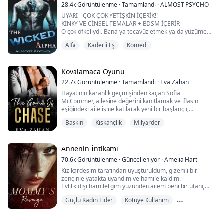
sararsam, yatak arkadaşımı tamamen çıplak
28.4k
Görüntülenme
·
Tamamlandı
·
ALMOST PSYCHO
bırakacağımı fark edince durdum.
UYARI - ÇOK ÇOK YETİŞKİN İÇERİK!!
KINKY VE CİNSEL TEMALAR + BDSM İÇERİR
Kendimi bu durum...
O çok öfkeliydi. Bana ya tecavüz etmek ya da yüzüme
yumruk atmak ister gibi bakıyordu.
Alfa
Kaderli Eş
Komedi
"Açıklayabil-"
Sözümü kesti.
Kovalamaca Oyunu
22.7k
Görüntülenme
·
Tamamlandı
·
Eva Zahan
"Çok çok yaramaz bir kedicik oldun. Benim neler
Hayatının karanlık geçmişinden kaçan Sofia
yaşadığımı bilmiyorsun."
McCommer, ailesine değerini kanıtlamak ve iflasın
eşiğindeki aile işine katılarak yeni bir başlangıç
Boynumdaki tutuşu sıkılaştı, nefes borumu sıkıyordu.
yapmakta kararlıdır.
Baskın
Kıskançlık
Milyarder
"Soyun."
Hayat tarafından yakılmış olan güçlü iş adamı Adrian T
Larsen, kimsenin yollarını kesmek istemediği bir adam
Bu kelime beni elektrik şokundan çıkardı. "Ne-"
haline gelmiştir. Ölü kalbinde sadece karanlıkla dolu
Annenin İntikamı
olan bu adam, nezaketin ne olduğunu bilmez ve "aşk"
"Üçe kadar sayıyorum, ...
70.6k
Görüntülenme
·
Güncelleniyor
·
Amelia Hart
kelimesinden nefret...
Kız kardeşim tarafından uyuşturuldum, gizemli bir
zenginle yatakta uyandım ve hamile kaldım.
Evlilik dışı hamileliğim yüzünden ailem beni bir utanç
kaynağı olarak gördü. Beni hapse attılar ve işkence
Güçlü Kadın Lider
Kötüye Kullanım
ettiler...
Bir depoda büyük zorluklarla dördüz doğurdum ve ağır
Milyarder
kanama geçirdim.