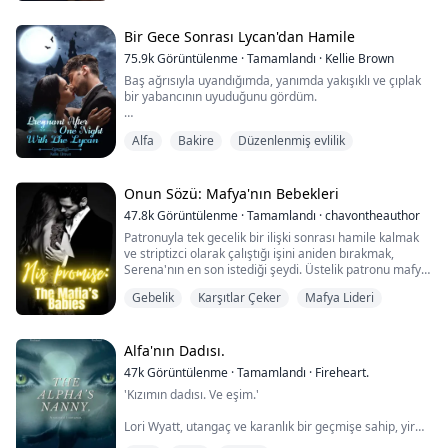
bana geçirmeden önce kaçtım. Eski en iyi arkadaşım
Alekos'tan yardım istemek zorunda kaldım. Alekos
kabul etti, ama bir şartı vardı. S...
Bir Gece Sonrası Lycan'dan Hamile
75.9k
Görüntülenme
·
Tamamlandı
·
Kellie Brown
Baş ağrısıyla uyandığımda, yanımda yakışıklı ve çıplak
bir yabancının uyuduğunu gördüm.
Ben Tanya, bir taşıyıcı annenin kızı, kurt ve koku
Alfa
Bakire
Düzenlenmiş evlilik
olmayan bir omega.
18. doğum günümde, bekaretimi erkek arkadaşıma
vermeyi planladığımda, onu kız kardeşimle yatakta
buldum.
Onun Sözü: Mafya'nın Bebekleri
Bara gidip sarhoş oldum ve yanlışlıkla yakışıklı
47.8k
Görüntülenme
·
Tamamlandı
·
chavontheauthor
yabancıyla bir gecelik ilişki yaşadım.
Patronuyla tek gecelik bir ilişki sonrası hamile kalmak
Onun sıradan bir kurt adam olduğunu sanıyordu...
ve striptizci olarak çalıştığı işini aniden bırakmak,
Serena'nın en son istediği şeydi. Üstelik patronu mafya
varisi çıkınca işler daha da kötüleşti.
Gebelik
Karşıtlar Çeker
Mafya Lideri
Serena sakin bir yapıya sahipken, Christian korkusuz ve
açık sözlüdür, ama bir şekilde ikisinin de bu durumu
yürütmesi gerekmektedir. Christian, Serena'yı sahte bir
Alfa'nın Dadısı.
nişanlılığa zorladığında, Se...
47k
Görüntülenme
·
Tamamlandı
·
Fireheart.
'Kızımın dadısı. Ve eşim.'
Lori Wyatt, utangaç ve karanlık bir geçmişe sahip, yirmi
iki yaşında kırık bir genç kadın, doğum sırasında