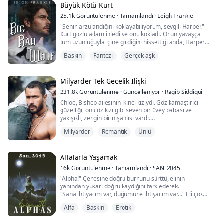
Ancak kız kardeşim iki çocuğumu aldı ve onların
Büyük Kötü Kurt
annesiymiş gibi davranarak saygın Bayan Winston oldu.
25.1k
Görüntülenme
·
Tamamlandı
·
Leigh Frankie
Kalan iki çocuğum...
"Senin arzulandığını koklayabiliyorum, sevgili Harper."
Kurt gözlü adam inledi ve onu kokladı. Onun yavaşça
tüm uzunluğuyla içine girdiğini hissettiği anda, Harper
kendini zorlayarak yutkundu.
Baskın
Fantezi
Gerçek aşk
"Daha geniş açman gerekecek benim için..."
Sonra, aniden Harper gözlerini açtı. Kendi nefesiyle
Milyarder Tek Gecelik İlişki
boğuluyordu ve tüm vücudu ter içindeydi.
231.8k
Görüntülenme
·
Güncelleniyor
·
Ragib Siddiqui
Chloe, Bishop ailesinin ikinci kızıydı. Göz kamaştırıcı
Carmichaels'ta çalışmaya başladığından beri, bu son
güzelliği, onu öz kızı gibi seven bir üvey babası ve
derece garip rü...
yakışıklı, zengin bir nişanlısı vardı.
Milyarder
Romantik
Ünlü
Ama bu dünyada hiçbir şey mükemmel değildi. Üvey
annesi ve kız kardeşi, sahip olduğu her şeyi
mahvedebilecek kişilerdi.
Alfalarla Yaşamak
Nişan partisinden bir gece önce, üvey annesi onu
16k
Görüntülenme
·
Tamamlandı
·
SAN_2045
uyuşturdu ve serserilere göndermeyi planladı. Neyse ki
"Alpha!" Çenesine doğru burnunu sürttü, elinin
Chloe yanlış odaya girdi v...
yanından yukarı doğru kaydığını fark ederek.
"Sana ihtiyacım var, düğümüne ihtiyacım var..." Eli çok
sert, çok büyüktü ve teninde dolaşırken omega her
Alfa
Baskın
Erotik
yerde zonkluyordu.