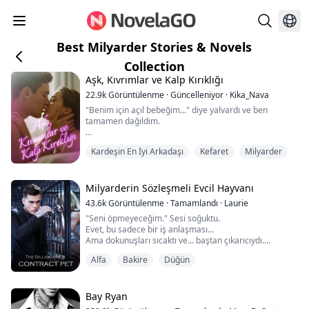
Best Milyarder Stories & Novels
Collection
Aşk, Kıvrımlar ve Kalp Kırıklığı
22.9k
Görüntülenme
·
Güncelleniyor
·
Kika_Nava
"Benim için açıl bebeğim..." diye yalvardı ve ben
tamamen dağıldım.
Eli bacaklarımın arasında, tekrar beni okşamaya
Kardeşin En İyi Arkadaşı
Kefaret
Milyarder
başladı, her yeri, içimi dışımı sanki beni tamamen
tanımak istercesine. Hayatımda hiçbir erkeğin beni
böyle dokunduğunu sanmıyorum.
Milyarderin Sözleşmeli Evcil Hayvanı
Ama Ethan kararlıydı, ovalamaya, itmeye başladı ve
43.6k
Görüntülenme
·
Tamamlandı
·
Laurie
ben zevkten bağırırken kendime engel olamadım,
"Seni öpmeyeceğim." Sesi soğuktu.
sırtımı kavisleştirip titredim. Ellerim sırtında, tı...
Evet, bu sadece bir iş anlaşması...
Ama dokunuşları sıcaktı ve... baştan çıkarıcıydı.
"Bakire misin?" aniden bana baktı...
Alfa
Bakire
Düğün
Emma Wells, mezun olmak üzere olan bir üniversite
öğrencisi. Üvey annesi Jane ve üvey kız kardeşi Anna
Bay Ryan
tarafından kötü muameleye ve işkenceye maruz