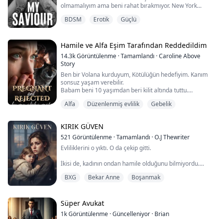
olmamalıyım ama beni rahat bırakmıyor. New York
sekreterlik işi teklifi aldığında emeğin...
City'de, Upper East Side'da bir kahve dükkanında
BDSM
Erotik
Güçlü
barista olarak çalışarak ve kardeşimin arkadaşlarıyla
yaşayarak yeni hayatıma başlıyorum. Hayatımda
gördüğüm en çekici adamla tesadüfi bir karşılaşma
hayatımı sonsuza dek değiştirebilir. Ama bu değişim iyi
Hamile ve Alfa Eşim Tarafından Reddedildim
m...
14.3k
Görüntülenme
·
Tamamlandı
·
Caroline Above
Story
Ben bir Volana kurduyum, Kötülüğün hedefiyim. Kanım
sonsuz yaşam verebilir.
Babam beni 10 yaşımdan beri kilit altında tuttu.
Kurtumu öldürdü ve bana tecavüz etmeye çalıştı.
Alfa
Düzenlenmiş evlilik
Gebelik
Kurt yok. Eş yok. Umut yok.
Ta ki Bastien bana sözleşmeli eş olmayı teklif edene
KIRIK GÜVEN
kadar.
521
Görüntülenme
·
Tamamlandı
·
O.J Thewriter
Üç yıllık sözleşme sona erdiğinde hamileydim.
Evliliklerini o yıktı. O da çekip gitti.
Ama o beni reddedecek.
İkisi de, kadının ondan hamile olduğunu bilmiyordu.
"Anne olacağım!" Mutluluktan nefesim kesiliyor.
BXG
Bekar Anne
Boşanmak
Emily’nin ilişkisi sadece evliliğini bitirmedi; garanti
sandığı hayatı da elinden aldı. Ryan, geriye dönüp
Bastien'e söy...
bakmadan gitti; öfkesini bir zırh gibi kuşanıp Emily’yi,
asla kaçamayacağı bir pişmanlıkla baş başa bıraktı. Üç
Süper Avukat
yıl sonra kader, onları yeniden aynı dünyaya sürüklüyor;
1k
Görüntülenme
·
Güncelleniyor
·
Brian
Ryan’ın gözlerini taşıyan küç...