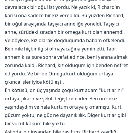
devralacak bir oğul istiyordu. Ne yazık ki, Richard'ın
karısı ona sadece bir kız verebildi. Bu yüzden Richard,
bir oğul arayışında taşıyıcı anneliğe yöneldi. Taşıyıcı
anne, sürüdeki sıradan bir omega kurt olan annemdi.
Ve böylece, kız olarak doğduğumda babam öfkelendi.
Benimle hiçbir ilgisi olmayacağına yemin etti. Tabii
annem kısa süre sonra vefat edince, beni yanına almak
zorunda kaldı. Richard, kız olduğum için benden nefret
ediyordu. Ve bir de Omega kurt olduğum ortaya
çıkınca işler iyice kötüleşti.
En kötüsü, on üç yaşında çoğu kurt adam "kurtlarını"
ortaya çıkarır ve şekil değiştirebilirler. Ben on sekiz
yaşındaydım ve hala kurtum ortaya çıkmamıştı. Kurt
gücüm yoktu; ne güç ne dayanıklılık. Diğer kurtlar gibi
bir vücut kokum bile yoktu.
Aslında, bir insandan bile zayıftım. Richard zayıflığı