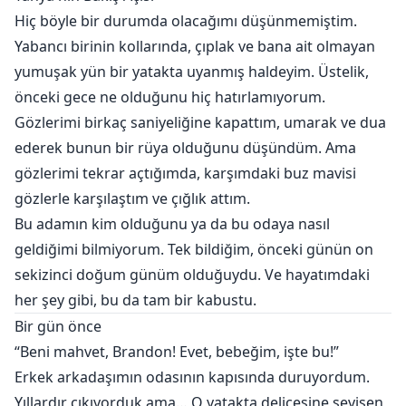
metresi olarak kabul edecek kadar nazik ve seni
Hiç böyle bir durumda olacağımı düşünmemiştim.
utançtan kurtaracak,’ dedi üvey annem, masaya bir
Yabancı birinin kollarında, çıplak ve bana ait olmayan
hamilelik testi fırlatarak.
yumuşak yün bir yatakta uyanmış haldeyim. Üstelik,
Rick yaşlı bir sapıktı. Hiçbir dişi kurt onun cinsel
önceki gece ne olduğunu hiç hatırlamıyorum.
taleplerine dayanamazdı. Hiçbir dişi kurt onunla bir
Gözlerimi birkaç saniyeliğine kapattım, umarak ve dua
yıldan fazla hayatta kalamazdı.
ederek bunun bir rüya olduğunu düşündüm. Ama
Umutsuzluğa kapıldığımda, Marco imdadıma yetişti.
gözlerimi tekrar açtığımda, karşımdaki buz mavisi
Bir dizinin üstüne çöktü, bir yüzük çıkardı ve benimle
gözlerle karşılaştım ve çığlık attım.
evleneceğini söyledi.
Bu adamın kim olduğunu ya da bu odaya nasıl
Marco'nun beni sevdiği için evlendiğini sanıyordum,
geldiğimi bilmiyorum. Tek bildiğim, önceki günün on
ama sonra bunun gerçeği olmadığını öğrendim...
sekizinci doğum günüm olduğuydu. Ve hayatımdaki
her şey gibi, bu da tam bir kabustu.
Bir gün önce
“Beni mahvet, Brandon! Evet, bebeğim, işte bu!”
Erkek arkadaşımın odasının kapısında duruyordum.
Yıllardır çıkıyorduk ama… O yatakta delicesine sevişen