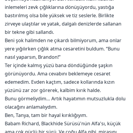
inlemeleri zevk çığlıklarına dönüşüyordu, yastığa
bastırılmış olsa bile yüksek ve tiz seslerle. Birlikte
zirveye ulaştılar ve yatak, dalgalı denizlerde sallanan
bir tekne gibi sallandı.
Beni şok halimden ne çıkardı bilmiyorum, ama onlar
yere yığılırken çığlık atma cesaretini buldum. “Bunu
nasıl yaparsın, Brandon!”
Ter içinde kalmış yüzü bana döndüğünde şaşkın
görünüyordu. Ama cevabını beklemeye cesaret
edemedim. Evden kaçtım, sadece kollarında kızın
yüzünü zar zor görerek, kalbim kırık halde.
Bunu görmeliydim… Artık hayatımın mutsuzlukla dolu
olacağını anlamalıydım.
Ben, Tanya, tam bir hayal kırıklığıyım.
Babam Richard, Blackhide Sürüsü'nün Alfa'sı, küçük
ama çok güçlü bir sürü. Ve çoğu Alfa gibi, mirasını