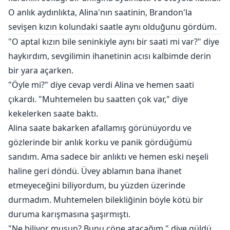
O anlık aydınlıkta, Alina'nın saatinin, Brandon'la
sevişen kızın kolundaki saatle aynı olduğunu gördüm.
"O aptal kızın bile seninkiyle aynı bir saati mi var?" diye
haykırdım, sevgilimin ihanetinin acısı kalbimde derin
bir yara açarken.
"Öyle mi?" diye cevap verdi Alina ve hemen saati
çıkardı. "Muhtemelen bu saatten çok var," diye
kekelerken saate baktı.
Alina saate bakarken afallamış görünüyordu ve
gözlerinde bir anlık korku ve panik gördüğümü
sandım. Ama sadece bir anlıktı ve hemen eski neşeli
haline geri döndü. Üvey ablamın bana ihanet
etmeyeceğini biliyordum, bu yüzden üzerinde
durmadım. Muhtemelen bilekliğinin böyle kötü bir
duruma karışmasına şaşırmıştı.
"Ne biliyor musun? Bunu çöpe atacağım," diye güldü