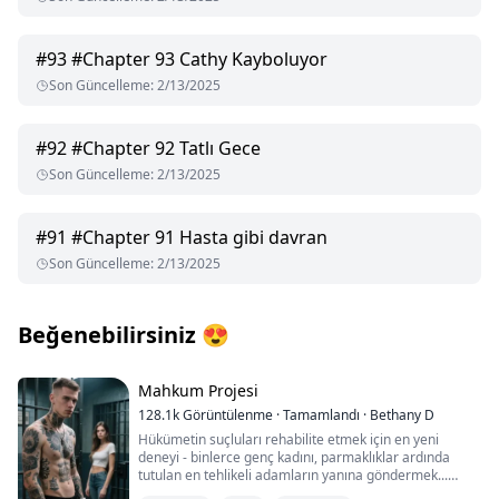
#
93
#Chapter 93 Cathy Kayboluyor
Son Güncelleme
:
2/13/2025
#
92
#Chapter 92 Tatlı Gece
Son Güncelleme
:
2/13/2025
#
91
#Chapter 91 Hasta gibi davran
Son Güncelleme
:
2/13/2025
Beğenebilirsiniz
😍
Mahkum Projesi
128.1k
Görüntülenme
·
Tamamlandı
·
Bethany D
Hükümetin suçluları rehabilite etmek için en yeni
deneyi - binlerce genç kadını, parmaklıklar ardında
tutulan en tehlikeli adamların yanına göndermek...