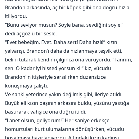
Brandon arkasında, aç bir köpek gibi ona doğru hızla
itiliyordu.
“Bunu seviyor musun? Söyle bana, sevdiğini söyle.”
dedi açgözlü bir sesle.
“Evet bebeğim. Evet. Daha sert! Daha hızlı!” kızın
yalvarışı, Brandon’ı daha da hızlanmaya teşvik etti,
belini tutarak kendini çılgınca ona vuruyordu. “Tanrım,
sen. O kadar iyi hissediyorsun ki!” kız, vücudu
Brandon’ın itişleriyle sarsılırken düzensizce
konuşmaya çalıştı.
Ve sanki yeterince yakın değilmiş gibi, ileriye atıldı.
Büyük eli kızın başının arkasını buldu, yüzünü yastığa
bastırarak vahşice ona doğru itildi.
“Lanet olsun, geliyorum!” Her saniye erkekçe
homurtuları kurt ulumalarına dönüşürken, vücudu
boşalmaya hazırlanıyordu. Altındaki kızın kadınsı