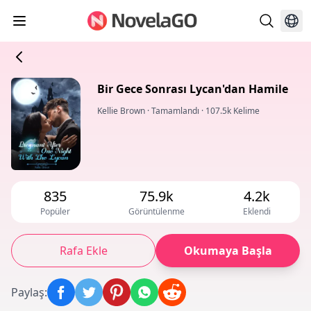
Bir Gece Sonrası Lycan'dan Hamile
Kellie Brown
·
Tamamlandı
·
107.5k Kelime
835
75.9k
4.2k
Popüler
Görüntülenme
Eklendi
Rafa Ekle
Okumaya Başla
Paylaş
: