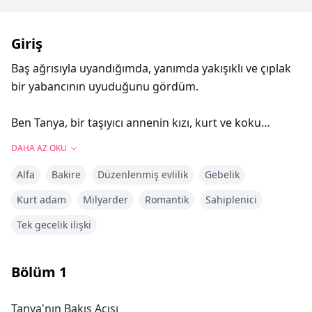
Giriş
Baş ağrısıyla uyandığımda, yanımda yakışıklı ve çıplak
bir yabancının uyuduğunu gördüm.
Ben Tanya, bir taşıyıcı annenin kızı, kurt ve koku
olmayan bir omega.
DAHA AZ OKU
18. doğum günümde, bekaretimi erkek arkadaşıma
Alfa
Bakire
Düzenlenmiş evlilik
Gebelik
vermeyi planladığımda, onu kız kardeşimle yatakta
buldum.
Kurt adam
Milyarder
Romantik
Sahiplenici
Bara gidip sarhoş oldum ve yanlışlıkla yakışıklı
Tek gecelik ilişki
yabancıyla bir gecelik ilişki yaşadım.
Onun sıradan bir kurt adam olduğunu sanıyordum,
ama onun krallığımızın en güçlü Lycan'ı ve alfa prensi
Bölüm
1
Marco olduğunu söylediler.
‘Sen bir orospusun, hamilesin! Neyse ki Rick seni
Tanya'nın Bakış Açısı