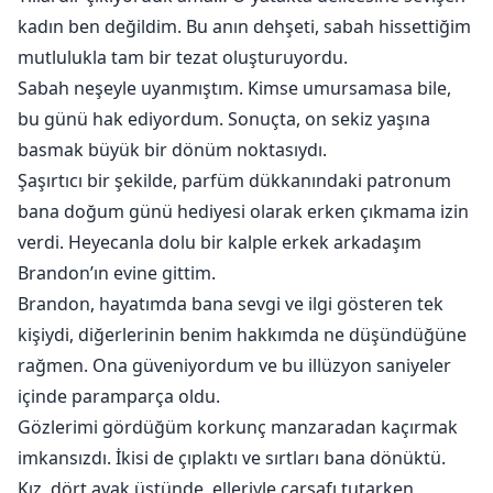
kadın ben değildim. Bu anın dehşeti, sabah hissettiğim
mutlulukla tam bir tezat oluşturuyordu.
Sabah neşeyle uyanmıştım. Kimse umursamasa bile,
bu günü hak ediyordum. Sonuçta, on sekiz yaşına
basmak büyük bir dönüm noktasıydı.
Şaşırtıcı bir şekilde, parfüm dükkanındaki patronum
bana doğum günü hediyesi olarak erken çıkmama izin
verdi. Heyecanla dolu bir kalple erkek arkadaşım
Brandon’ın evine gittim.
Brandon, hayatımda bana sevgi ve ilgi gösteren tek
kişiydi, diğerlerinin benim hakkımda ne düşündüğüne
rağmen. Ona güveniyordum ve bu illüzyon saniyeler
içinde paramparça oldu.
Gözlerimi gördüğüm korkunç manzaradan kaçırmak
imkansızdı. İkisi de çıplaktı ve sırtları bana dönüktü.
Kız, dört ayak üstünde, elleriyle çarşafı tutarken,