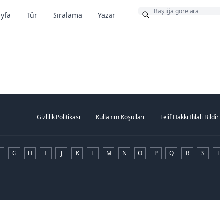
Bonus
yfa
Tür
Sıralama
Yazar
Gizlilik Politikası
Kullanım Koşulları
Telif Hakkı İhlali Bildir
G
H
I
J
K
L
M
N
O
P
Q
R
S