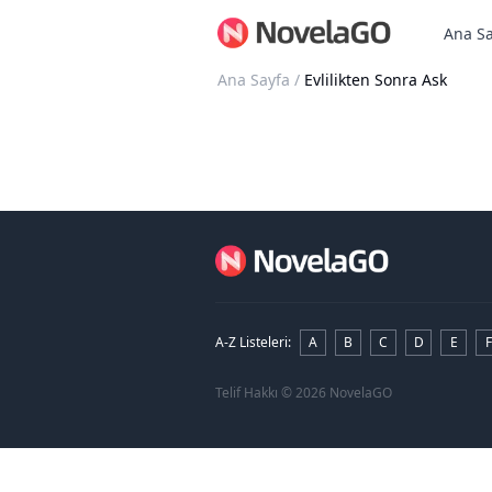
Ana Sa
Ana Sayfa
/
Evlilikten Sonra Ask
A-Z Listeleri
:
A
B
C
D
E
F
Telif Hakkı
© 2026 NovelaGO