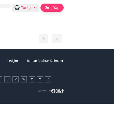
Türkçe
Giriş Yap
İletişim
Roman Anahtar Kelimeleri
T
U
V
W
X
Y
Z
Follow Us: