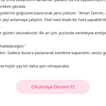
gereken gecede.
giysilerimi göğsüme bastırarak yere çöktüm. "Aman Tanrım,
 şeyi anlamaya çalıştım. Otel nasıl böyle bir hata yapabilird
.
r gözleri okunaksızdı. Bir an için, yüzünde neredeyse endiş
 halledeceğim."
ım. Sadece duvara yaslanarak kendime kapandım, sessiz g
e hiçbir şey bir daha aynı olmayacaktı.
Okumaya Devam Et