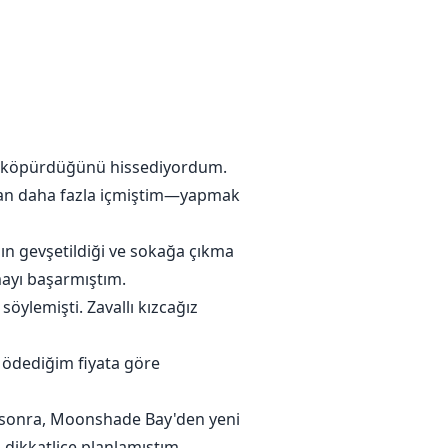
, sevgilim değil. Ne yaptığımı
a köpürdüğünü hissediyordum.
mdan daha fazla içmiştim—yapmak
nın gevşetildiği ve sokağa çıkma
mayı başarmıştım.
öylemişti. Zavallı kızcağız
 kurt değilim. Ben sadece Elle,
 ödediğim fiyata göre
en sonra, Moonshade Bay'den yeni
i dikkatlice planlamıştım.