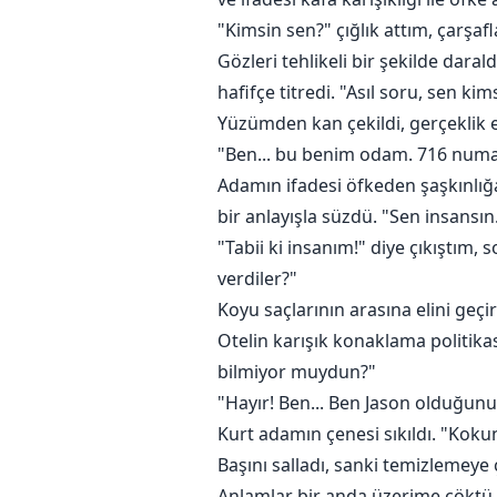
"Kimsin sen?" çığlık attım, çarşa
Gözleri tehlikeli bir şekilde dar
hafifçe titredi. "Asıl soru, sen k
Yüzümden kan çekildi, gerçeklik 
"Ben... bu benim odam. 716 numar
Adamın ifadesi öfkeden şaşkınlığ
bir anlayışla süzdü. "Sen insansın
"Tabii ki insanım!" diye çıkıştım
verdiler?"
Koyu saçlarının arasına elini geçi
Otelin karışık konaklama politika
bilmiyor muydun?"
"Hayır! Ben... Ben Jason olduğunu 
Kurt adamın çenesi sıkıldı. "Kokun
Başını salladı, sanki temizlemey
Anlamlar bir anda üzerime çöktü