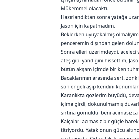
Başka bir seçeneğim yok, bu kaf
Mükemmel olacaktı.
Hazırlandıktan sonra yatağa uza
UYARI: Yalnızca Yetişkin Okuyucul
Jason için kapatmadım.
Beklerken uyuyakalmış olmalıyım 
penceremin dışından gelen dolunay
Sonra elleri üzerimdeydi, aceleci
ateş gibi yandığını hissettim, Ja
bütün akşam içimde biriken tuhaf
Bacaklarımın arasında sert, zonkla
son engeli aşıp kendini konumlan
Karanlıkta gözlerim büyüdü, deva
içime girdi, dokunulmamış duvarla
sırtına gömüldü, beni acımasızca
Kalçaları acımasız bir güçle harek
titriyordu. Yatak onun gücü altın
sürtüyordu. Oda ıslak, kaygan ses