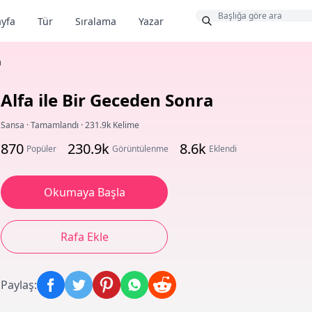
Bonus
yfa
Tür
Sıralama
Yazar
a
Alfa ile Bir Geceden Sonra
Sansa
·
Tamamlandı
·
231.9k Kelime
870
230.9k
8.6k
Popüler
Görüntülenme
Eklendi
Okumaya Başla
Rafa Ekle
Paylaş
: