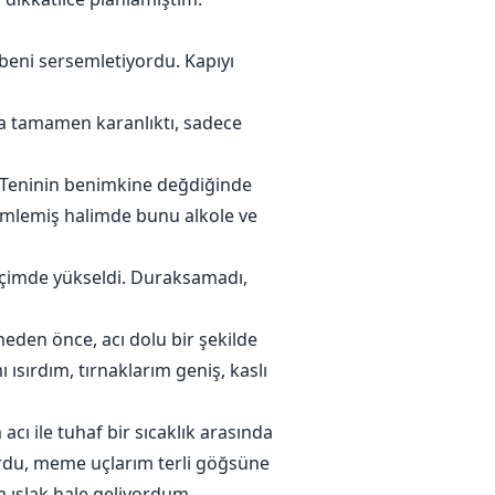
ni mahveden canavarı arzuluyor.
eni sersemletiyordu. Kapıyı
da tamamen karanlıktı, sadece
i. Teninin benimkine değdiğinde
semlemiş halimde bunu alkole ve
s içimde yükseldi. Duraksamadı,
eden önce, acı dolu bir şekilde
ısırdım, tırnaklarım geniş, kaslı
cı ile tuhaf bir sıcaklık arasında
yordu, meme uçlarım terli göğsüne
a ıslak hale geliyordum.