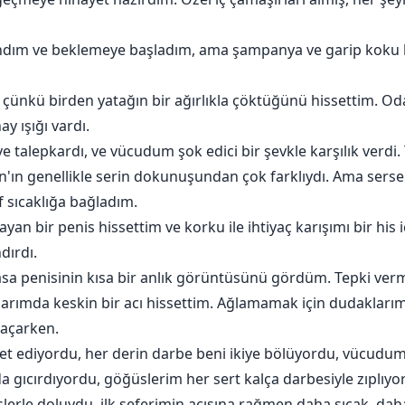
esi seçmek zorundayım. Vücudum da bana ihanet ediyor, be
ndım ve beklemeye başladım, ama şampanya ve garip koku b
ar İçin
çünkü birden yatağın bir ağırlıkla çöktüğünü hissettim. O
 ışığı vardı.
 ve talepkardı, ve vücudum şok edici bir şevkle karşılık verd
son'ın genellikle serin dokunuşundan çok farklıydı. Ama ser
 sıcaklığa bağladım.
yan bir penis hissettim ve korku ile ihtiyaç karışımı bir hi
dırdı.
sa penisinin kısa bir anlık görüntüsünü gördüm. Tepki verm
rımda keskin bir acı hissettim. Ağlamamak için dudaklarımı 
 açarken.
et ediyordu, her derin darbe beni ikiye bölüyordu, vücudum a
da gıcırdıyordu, göğüslerim her sert kalça darbesiyle zıplı
lerle doluydu, ilk seferimin acısına rağmen daha sıcak, dah