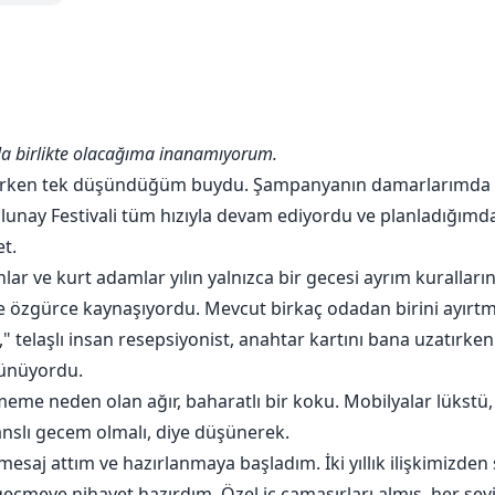
a birlikte olacağıma inanamıyorum.
du—Brad Rayne, Moonshade Sürüsü'nün Alfa'sı, bir kurtadam
ım.
açarken tek düşündüğüm buydu. Şampanyanın damarlarımd
olunay Festivali tüm hızıyla devam ediyordu ve planladığı
et.
lar ve kurt adamlar yılın yalnızca bir gecesi ayrım kuralları
le hamile uyandım!
ede özgürce kaynaşıyordu. Mevcut birkaç odadan birini ayırt
telaşlı insan resepsiyonist, anahtar kartını bana uzatırken s
dir bir gerçek eş olarak işaretlediğini söylüyorlar. Ama ben
rünüyordu.
biri, şimdi Brad'in dünyasında hapsolmuş biri.
e neden olan ağır, baharatlı bir koku. Mobilyalar lükstü,
anslı gecem olmalı, diye düşünerek.
geçiyor: "Bedenimde benim kanım var. Benimsin."
mesaj attım ve hazırlanmaya başladım. İki yıllık ilişkimizd
 geçmeye nihayet hazırdım. Özel iç çamaşırları almış, her şey