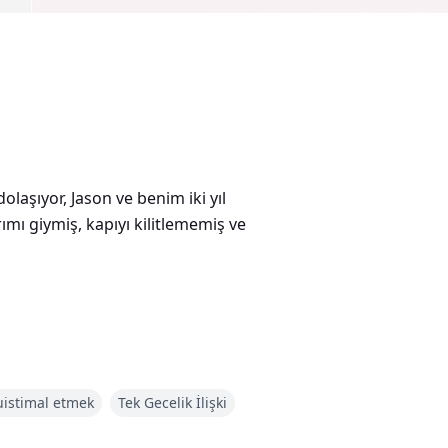
şıyor, Jason ve benim iki yıl
ımı giymiş, kapıyı kilitlememiş ve
ttim—aceleci, yakıcı—tenimi
an, acımasız bir güçle içime girdi,
uistimal etmek
Tek Gecelik İlişki
en hıçkırıklarımı bastırdım. Her
e sıcak bir şekilde içime boşaldı.