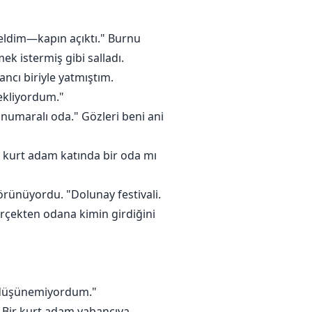
 geldim—kapın açıktı." Burnu
ek istermiş gibi salladı.
ncı biriyle yatmıştım.
ekliyordum."
numaralı oda." Gözleri beni ani
na kurt adam katında bir oda mı
görünüyordu. "Dolunay festivali.
erçekten odana kimin girdiğini
t düşünemiyordum."
 Bir kurt adam yabancıya.