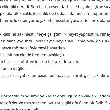
a çelik gibi gerildi. Son bir titreyen darbe ile boşaldı, içime s
i olarak kasıldı, karanlık otel odasında nefesimi toparlama
tenime lüks bir yumuşaklıkta hissettiriyordu. Belime dolanan
kalbimi sakinleştirmeye çalıştım. Nihayet yapmıştım. Nihaye
n daha yoğundu, neredeyse hayvaniydi, ama belki de tutku 
rki acıya rağmen söylemeyi başardım.
ızlı bir hareketle benden uzaklaştı.
m bir ses soğuk ve keskin bir şekilde sordu.
son'ın değildi.
çaresizce yatak lambasını bulmaya çalışarak geri çekildim
ç görmediğim ve şimdiye kadar gördüğüm en yakışıklı adam 
ar gözler ve mermerden oyulmuş gibi görünen bir fizik. Sol 
 arasında bir yerdeydi.