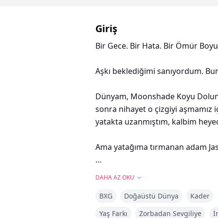
Giriş
Bir Gece. Bir Hata. Bir Ömür Boyu
Aşkı beklediğimi sanıyordum. Bun
Dünyam, Moonshade Koyu Dolunay 
sonra nihayet o çizgiyi aşmamız iç
yatakta uzanmıştım, kalbim heyec
Ama yatağıma tırmanan adam Jaso
Zifiri karanlık odada, başımı dön
DAHA AZ OKU
kavuruyordu. Kalın, nabız gibi ata
BXG
Doğaüstü Dünya
Kader
masumiyetimi yırttı. Acı yandı, du
acımasız darbede ıslak, kaygan se
Yaş Farkı
Zorbadan Sevgiliye
İ