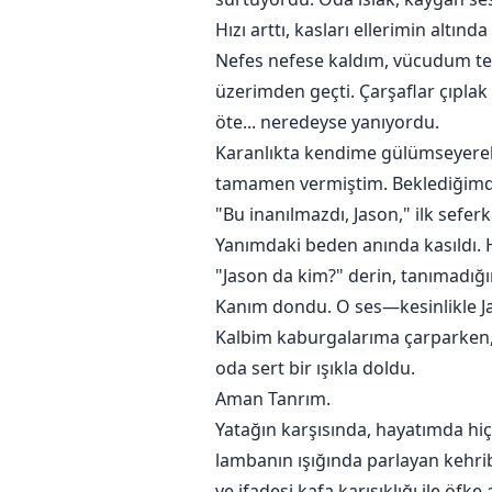
Hızı arttı, kasları ellerimin altınd
Nefes nefese kaldım, vücudum tepk
üzerimden geçti. Çarşaflar çıplak 
öte... neredeyse yanıyordu.
Karanlıkta kendime gülümseyerek 
tamamen vermiştim. Beklediğimde
"Bu inanılmazdı, Jason," ilk sefe
Yanımdaki beden anında kasıldı. H
"Jason da kim?" derin, tanımadığı
Kanım dondu. O ses—kesinlikle Ja
Kalbim kaburgalarıma çarparken, 
oda sert bir ışıkla doldu.
Aman Tanrım.
Yatağın karşısında, hayatımda hi
lambanın ışığında parlayan kehrib
ve ifadesi kafa karışıklığı ile öfke