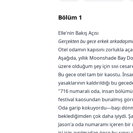
"Bu harikaydı, Jason," diyebildim.
Bölüm
1
"Jason da kim?"
Elle'nin Bakış Açısı
Gerçekten bu gece erkek arkadaşıml
Kanım buz kesti. Işık yüzüne vur
fark ettiğimde dehşet içinde kald
Otel odamın kapısını zorlukla 
Aşağıda, yıllık Moonshade Bay D
Hayatım için kaçtım!
üzere olduğum şey için sıvı cesar
Bu gece otel tam bir kaostu. İnsan
Ama haftalar sonra, onun varisiy
yasaklarının kaldırıldığı bu gec
"716 numaralı oda, insan bölümü," 
Heterokromatik gözlerimin beni na
festival kaosundan bunalmış gö
insan bölgesinden kimse olmayan 
Oda garip kokuyordu—başı dönmem
beklediğimden çok daha iyiydi. Ş
Brad’in soğuk bakışı beni delip 
Jason'a oda numaramı içeren bir 
işi için ayrılmadan önce bu sınırı