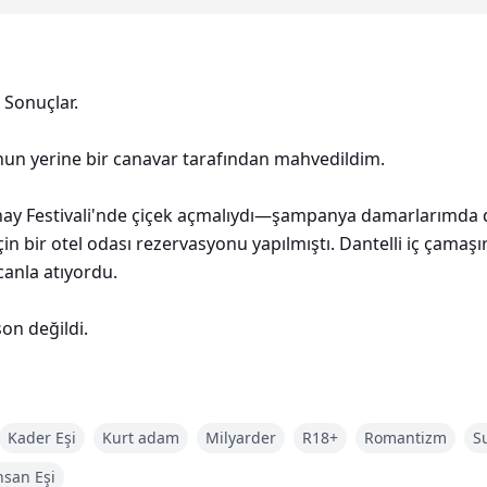
 Sonuçlar.
un yerine bir canavar tarafından mahvedildim.
Festivali'nde çiçek açmalıydı—şampanya damarlarımda dola
in bir otel odası rezervasyonu yapılmıştı. Dantelli iç çamaşır
anla atıyordu.
n değildi.
düren ağır, baharatlı bir kokuya boğulmuşken, ellerini hisse
n sertliği ıslaklığımın üzerine bastırdı ve daha nefes alamad
Kader Eşi
Kurt adam
Milyarder
R18+
Romantizm
S
varlarım kasıldı, demir gibi omuzlarına tırnaklarımı geçirirk
sler yankılandı, bedeni durmaksızın hareket ederken, derin v
nsan Eşi