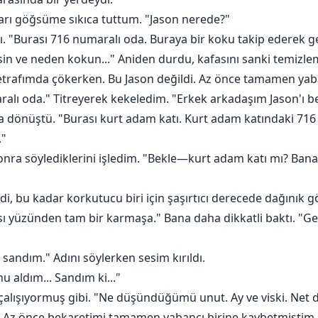
fları göğsüme sıkıca tuttum. "Jason nerede?"
aldı. "Burası 716 numaralı oda. Buraya bir koku takip ederek
imsin ve neden kokun..." Aniden durdu, kafasını sanki temizlem
etrafımda çökerken. Bu Jason değildi. Az önce tamamen yaba
alı oda." Titreyerek kekeledim. "Erkek arkadaşım Jason'ı b
a dönüştü. "Burası kurt adam katı. Kurt adam katındaki 716 
."
, sonra söylediklerini işledim. "Bekle—kurt adam katı mı? Ba
rdi, bu kadar korkutucu biri için şaşırtıcı derecede dağınık 
sı yüzünden tam bir karmaşa." Bana daha dikkatli baktı. "G
sandım." Adını söylerken sesim kırıldı.
u aldım... Sandım ki..."
e çalışıyormuş gibi. "Ne düşündüğümü unut. Ay ve viski. Ne
. Az önce bekaretimi tamamen yabancı birine kaybetmiştim.