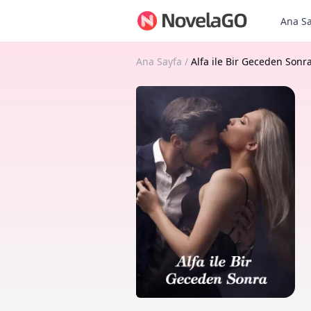
Ana Sa
Ana Sayfa
/
Alfa ile Bir Geceden Sonr