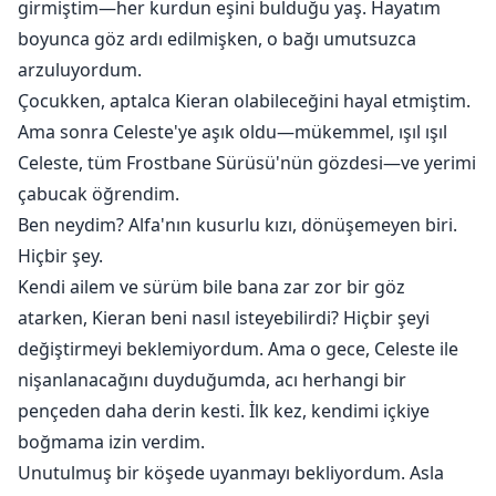
girmiştim—her kurdun eşini bulduğu yaş. Hayatım
boyunca göz ardı edilmişken, o bağı umutsuzca
arzuluyordum.
Çocukken, aptalca Kieran olabileceğini hayal etmiştim.
Ama sonra Celeste'ye aşık oldu—mükemmel, ışıl ışıl
Celeste, tüm Frostbane Sürüsü'nün gözdesi—ve yerimi
çabucak öğrendim.
Ben neydim? Alfa'nın kusurlu kızı, dönüşemeyen biri.
Hiçbir şey.
Kendi ailem ve sürüm bile bana zar zor bir göz
atarken, Kieran beni nasıl isteyebilirdi? Hiçbir şeyi
değiştirmeyi beklemiyordum. Ama o gece, Celeste ile
nişanlanacağını duyduğumda, acı herhangi bir
pençeden daha derin kesti. İlk kez, kendimi içkiye
boğmama izin verdim.
Unutulmuş bir köşede uyanmayı bekliyordum. Asla