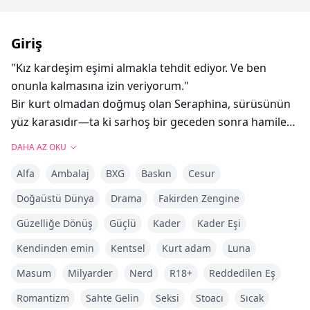
Giriş
"Kız kardeşim eşimi almakla tehdit ediyor. Ve ben
onunla kalmasına izin veriyorum."
Bir kurt olmadan doğmuş olan Seraphina, sürüsünün
yüz karasıdır—ta ki sarhoş bir geceden sonra hamile
kalıp, onu asla istemeyen acımasız Alfa Kieran ile
DAHA AZ OKU
evlenene kadar.
Alfa
Ambalaj
BXG
Baskın
Cesur
Ama on yıllık evlilikleri masal gibi değildi.
On yıl boyunca aşağılanmaya katlandı: Luna unvanı
Doğaüstü Dünya
Drama
Fakirden Zengine
yok. Eşleşme işareti yok. Sadece soğuk yataklar ve
Güzelliğe Dönüş
Güçlü
Kader
Kader Eşi
daha soğuk bakışlar.
Mükemmel kız kardeşi geri döndüğünde, Kieran aynı
Kendinden emin
Kentsel
Kurt adam
Luna
gece boşanma davası açtı. Ve ailesi, evliliğinin
Masum
Milyarder
Nerd
R18+
Reddedilen Eş
bozulmasından memnundu.
Romantizm
Sahte Gelin
Seksi
Stoacı
Sıcak
Seraphina kavga etmedi, sessizce ayrıldı. Ancak tehlike