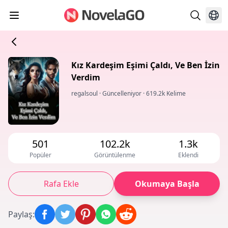
Kız Kardeşim Eşimi Çaldı, Ve Ben İzin
Verdim
regalsoul
·
Güncelleniyor
·
619.2k Kelime
501
102.2k
1.3k
Popüler
Görüntülenme
Eklendi
Rafa Ekle
Okumaya Başla
Paylaş
: