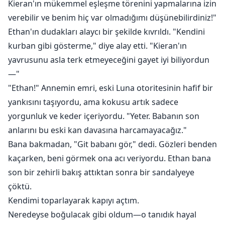
Kieran'ın mükemmel eşleşme törenini yapmalarına izin
verebilir ve benim hiç var olmadığımı düşünebilirdiniz!"
Ethan'ın dudakları alaycı bir şekilde kıvrıldı. "Kendini
kurban gibi gösterme," diye alay etti. "Kieran'ın
yavrusunu asla terk etmeyeceğini gayet iyi biliyordun
—"
"Ethan!" Annemin emri, eski Luna otoritesinin hafif bir
yankısını taşıyordu, ama kokusu artık sadece
yorgunluk ve keder içeriyordu. "Yeter. Babanın son
anlarını bu eski kan davasına harcamayacağız."
Bana bakmadan, "Git babanı gör," dedi. Gözleri benden
kaçarken, beni görmek ona acı veriyordu. Ethan bana
son bir zehirli bakış attıktan sonra bir sandalyeye
çöktü.
Kendimi toparlayarak kapıyı açtım.
Neredeyse boğulacak gibi oldum—o tanıdık hayal