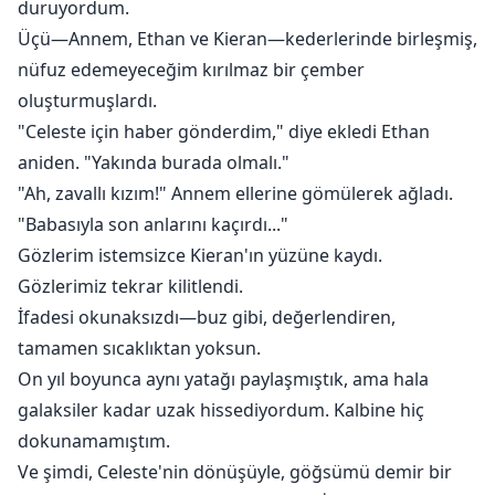
duruyordum.
Üçü—Annem, Ethan ve Kieran—kederlerinde birleşmiş,
nüfuz edemeyeceğim kırılmaz bir çember
oluşturmuşlardı.
"Celeste için haber gönderdim," diye ekledi Ethan
aniden. "Yakında burada olmalı."
"Ah, zavallı kızım!" Annem ellerine gömülerek ağladı.
"Babasıyla son anlarını kaçırdı..."
Gözlerim istemsizce Kieran'ın yüzüne kaydı.
Gözlerimiz tekrar kilitlendi.
İfadesi okunaksızdı—buz gibi, değerlendiren,
tamamen sıcaklıktan yoksun.
On yıl boyunca aynı yatağı paylaşmıştık, ama hala
galaksiler kadar uzak hissediyordum. Kalbine hiç
dokunamamıştım.
Ve şimdi, Celeste'nin dönüşüyle, göğsümü demir bir