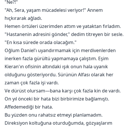
"Ne?!"
göstererek gülümsedim. "Yürüyüp giderken benim
olduğunu hatırlaman komik."
"Ah, Sera, yaşam mücadelesi veriyor!" Annem
hıçkırarak ağladı.
Hemen örtüleri üzerimden attım ve yataktan fırladım.
"Hastanenin adresini gönder," dedim titreyen bir sesle.
"En kısa sürede orada olacağım."
Oğlum Daniel'ı uyandırmamak için merdivenlerden
inerken fazla gürültü yapmamaya çalıştım. Eşim
Kieran'ın ofisinin altındaki ışık onun hala uyanık
olduğunu gösteriyordu. Sürünün Alfası olarak her
zaman çok fazla işi vardı.
Ve dürüst olursam—bana karşı çok fazla kin de vardı.
On yıl önceki bir hata bizi birbirimize bağlamıştı.
Affedemediği bir hata.
Bu yüzden onu rahatsız etmeyi planlamadım.
Direksiyon koltuğuna oturduğumda, gözyaşlarım