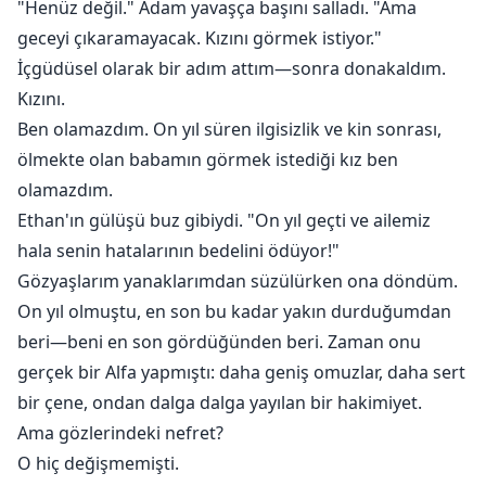
"Henüz değil." Adam yavaşça başını salladı. "Ama
geceyi çıkaramayacak. Kızını görmek istiyor."
İçgüdüsel olarak bir adım attım—sonra donakaldım.
Kızını.
Ben olamazdım. On yıl süren ilgisizlik ve kin sonrası,
ölmekte olan babamın görmek istediği kız ben
olamazdım.
Ethan'ın gülüşü buz gibiydi. "On yıl geçti ve ailemiz
hala senin hatalarının bedelini ödüyor!"
Gözyaşlarım yanaklarımdan süzülürken ona döndüm.
On yıl olmuştu, en son bu kadar yakın durduğumdan
beri—beni en son gördüğünden beri. Zaman onu
gerçek bir Alfa yapmıştı: daha geniş omuzlar, daha sert
bir çene, ondan dalga dalga yayılan bir hakimiyet.
Ama gözlerindeki nefret?
O hiç değişmemişti.