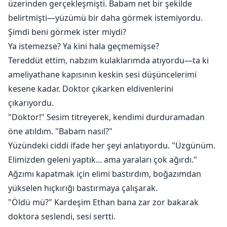
üzerinden gerçekleşmişti. Babam net bir şekilde
belirtmişti—yüzümü bir daha görmek istemiyordu.
Şimdi beni görmek ister miydi?
Ya istemezse? Ya kini hala geçmemişse?
Tereddüt ettim, nabzım kulaklarımda atıyordu—ta ki
ameliyathane kapısının keskin sesi düşüncelerimi
kesene kadar. Doktor çıkarken eldivenlerini
çıkarıyordu.
"Doktor!" Sesim titreyerek, kendimi durduramadan
öne atıldım. "Babam nasıl?"
Yüzündeki ciddi ifade her şeyi anlatıyordu. "Üzgünüm.
Elimizden geleni yaptık... ama yaraları çok ağırdı."
Ağzımı kapatmak için elimi bastırdım, boğazımdan
yükselen hıçkırığı bastırmaya çalışarak.
"Öldü mü?" Kardeşim Ethan bana zar zor bakarak
doktora seslendi, sesi sertti.