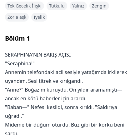
kapıyı çaldığında şok edici gerçekler ortaya çıktı:
Tek Gecelik İlişki
Tutkulu
Yalnız
Zengin
☽ O gece bir kaza değildi
Zorla aşk
İyelik
☽ "Kusuru" aslında nadir bir hediye
☽ Ve şimdi her Alfa—eski kocası da dahil—onu elde
etmek için savaşacak
Bölüm
1
Ne yazık ki, o artık sahiplenilmeye razı değil.
SERAPHINA'NIN BAKIŞ AÇISI
"Seraphina!"
Kieran'ın hırlaması kemiklerimde yankılandı ve beni
Annemin telefondaki acil sesiyle yatağımda irkilerek
duvara sıkıştırdı. Onun sıcaklığı katmanlarca kumaşın
uyandım. Sesi titrek ve kırılgandı.
arasından geçti.
"Anne?" Boğazım kuruydu. On yıldır aramamıştı—
"Ayrılmanın bu kadar kolay olduğunu mu sanıyorsun,
ancak en kötü haberler için arardı.
Seraphina?" Dişleri işaretlenmemiş boğazımın derisini
"Baban—" Nefesi kesildi, sonra kırıldı. "Saldırıya
sıyırdı. "Sen. Benim. Sin."
uğradı."
Sıcak bir avuç içi uyluğumdan yukarı kaydı. "Sana
Mideme bir düğüm oturdu. Buz gibi bir korku beni
başka hiç kimse dokunamayacak."
sardı.
"Seni sahiplenmen için on yılın vardı, Alfa." Dişlerimi