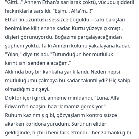
"Gitti..." Annem Ethan'a sarılarak çöktü, vücudu şiddetli
hıçkırıklarla sarsıldı. "Eşim... Alfa'm...!"
Ethan'ın üzüntüsü sessizce boğuldu—ta ki bakışları
benimkine kilitlenene kadar. Kurtu yüzeye çıkmıştı,
dişleri görünüyordu. Boğazımı parçalayacağından
şüphem yoktu. Ta ki Annem kolunu yakalayana kadar.
"Yılan," diye tısladı. "Tutunduğun her mutluluk
kırıntısını senden alacağım."
Aklımda boş bir kahkaha yankılandı. Neden hepsi
mutluluğumu çalmaya bu kadar takıntılıydı? Hiç sahip
olmadığım bir şeyi.
Doktor içeri girdi, anneme mırıldandı, "Luna, Alfa
Edward'ın naaşını hazırlamamız gerekiyor."
Ruhum kazınmış gibi, gözyaşlarım kontrolsüzce
akarken koridora yürüdüm. Sürünün elitleri
geldiğinde, hiçbiri beni fark etmedi—her zamanki gibi.