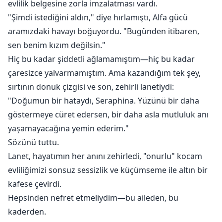
evlilik belgesine zorla imzalatması vardı.
"Şimdi istediğini aldın," diye hırlamıştı, Alfa gücü
aramızdaki havayı boğuyordu. "Bugünden itibaren,
sen benim kızım değilsin."
Hiç bu kadar şiddetli ağlamamıştım—hiç bu kadar
çaresizce yalvarmamıştım. Ama kazandığım tek şey,
sırtının donuk çizgisi ve son, zehirli lanetiydi:
"Doğumun bir hataydı, Seraphina. Yüzünü bir daha
göstermeye cüret edersen, bir daha asla mutluluk anı
yaşamayacağına yemin ederim."
Sözünü tuttu.
Lanet, hayatımın her anını zehirledi, "onurlu" kocam
evliliğimizi sonsuz sessizlik ve küçümseme ile altın bir
kafese çevirdi.
Hepsinden nefret etmeliydim—bu aileden, bu
kaderden.