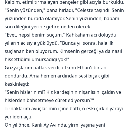
Kalbim, etimi tırmalayan pençeler gibi acıyla burkuldu.
"Senin yüzünden," bana hırladı, "Celeste taşındı. Senin
yüzünden burada olamıyor. Senin yüzünden, babam
son dileğini yerine getiremeden ölecek."
"Evet, hepsi benim suçum." Kahkaham acı doluydu,
yılların acısıyla yüklüydü. "Bunca yıl sonra, hala ilk
suçlanan ben oluyorum. Kimsenin gerçeği ya da nasıl
hissettiğimi umursadığı yok!"
Gözyaşlarım patlak verdi, öfkem Ethan'ı bir an
dondurdu. Ama hemen ardından sesi bıçak gibi
keskinleşti:
"Senin hislerin mi? Kız kardeşinin nişanlısını çaldın ve
hislerden bahsetmeye cüret ediyorsun?"
Tırnaklarım avuçlarımın içine battı, o eski çirkin yarayı
yeniden açtı.
On yıl önce, Kanlı Ay Avı'nda, yirmi yaşına yeni