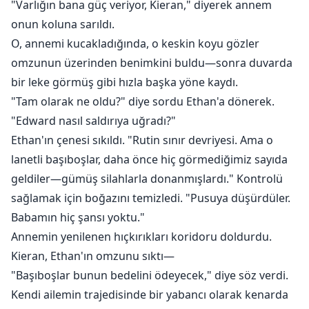
"Varlığın bana güç veriyor, Kieran," diyerek annem
onun koluna sarıldı.
O, annemi kucakladığında, o keskin koyu gözler
omzunun üzerinden benimkini buldu—sonra duvarda
bir leke görmüş gibi hızla başka yöne kaydı.
"Tam olarak ne oldu?" diye sordu Ethan'a dönerek.
"Edward nasıl saldırıya uğradı?"
Ethan'ın çenesi sıkıldı. "Rutin sınır devriyesi. Ama o
lanetli başıboşlar, daha önce hiç görmediğimiz sayıda
geldiler—gümüş silahlarla donanmışlardı." Kontrolü
sağlamak için boğazını temizledi. "Pusuya düşürdüler.
Babamın hiç şansı yoktu."
Annemin yenilenen hıçkırıkları koridoru doldurdu.
Kieran, Ethan'ın omzunu sıktı—
"Başıboşlar bunun bedelini ödeyecek," diye söz verdi.
Kendi ailemin trajedisinde bir yabancı olarak kenarda