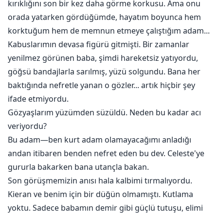
kırıklığını son bir kez daha görme korkusu. Ama onu
orada yatarken gördüğümde, hayatım boyunca hem
korktuğum hem de memnun etmeye çalıştığım adam...
Kabuslarımın devasa figürü gitmişti. Bir zamanlar
yenilmez görünen baba, şimdi hareketsiz yatıyordu,
göğsü bandajlarla sarılmış, yüzü solgundu. Bana her
baktığında nefretle yanan o gözler... artık hiçbir şey
ifade etmiyordu.
Gözyaşlarım yüzümden süzüldü. Neden bu kadar acı
veriyordu?
Bu adam—ben kurt adam olamayacağımı anladığı
andan itibaren benden nefret eden bu dev. Celeste'ye
gururla bakarken bana utançla bakan.
Son görüşmemizin anısı hala kalbimi tırmalıyordu.
Kieran ve benim için bir düğün olmamıştı. Kutlama
yoktu. Sadece babamın demir gibi güçlü tutuşu, elimi