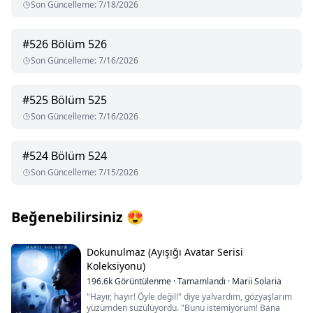
Son Güncelleme
:
7/18/2026
#
526
Bölüm 526
Son Güncelleme
:
7/16/2026
#
525
Bölüm 525
Son Güncelleme
:
7/16/2026
#
524
Bölüm 524
Son Güncelleme
:
7/15/2026
Beğenebilirsiniz
😍
Dokunulmaz (Ayışığı Avatar Serisi
Koleksiyonu)
196.6k
Görüntülenme
·
Tamamlandı
·
Marii Solaria
"Hayır, hayır! Öyle değil!" diye yalvardım, gözyaşlarım
yüzümden süzülüyordu. "Bunu istemiyorum! Bana