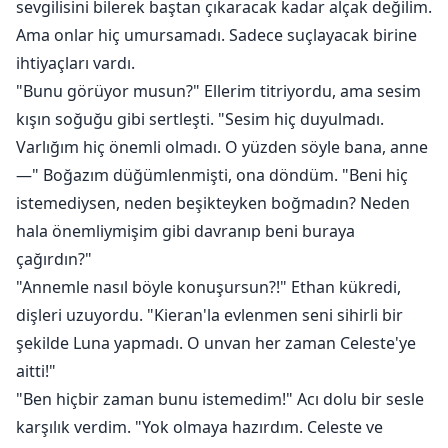
sevgilisini bilerek baştan çıkaracak kadar alçak değilim.
Ama onlar hiç umursamadı. Sadece suçlayacak birine
ihtiyaçları vardı.
"Bunu görüyor musun?" Ellerim titriyordu, ama sesim
kışın soğuğu gibi sertleşti. "Sesim hiç duyulmadı.
Varlığım hiç önemli olmadı. O yüzden söyle bana, anne
—" Boğazım düğümlenmişti, ona döndüm. "Beni hiç
istemediysen, neden beşikteyken boğmadın? Neden
hala önemliymişim gibi davranıp beni buraya
çağırdın?"
"Annemle nasıl böyle konuşursun?!" Ethan kükredi,
dişleri uzuyordu. "Kieran'la evlenmen seni sihirli bir
şekilde Luna yapmadı. O unvan her zaman Celeste'ye
aitti!"
"Ben hiçbir zaman bunu istemedim!" Acı dolu bir sesle
karşılık verdim. "Yok olmaya hazırdım. Celeste ve