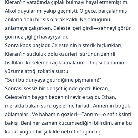
Kieran'ın yatağında çıplak bulmayı hayal etmemiştim.
Alkol duyularımı yakıp geçmişti. O gece, parçalanmış
anılarla dolu bir sis olarak kaldı. Ne olduğunu
anlamaya çalışırken, Celeste içeri girdi—sahneyi görür
görmez çığlığı havayı yardı.
Sonra kaos başladı: Celeste'nin histerik hıçkırıkları,
Kieran'ın suçluluk dolu özürleri, sürünün zehirli
fısıltıları, kekelemeli açıklamalarım—hepsi babamın
yüzüme attığı tokatla sustu.
"Seni bu dünyaya getirdiğime pişmanım!"
Sonrası sessiz bir dehşet içinde geçti. Kieran,
Celeste'nin baygın bedenini revir'e taşıdı. Ethan,
merakla bakan sürü üyelerine hırladı. Annemin boğuk
ağlamaları. Ve babamın gözleri—Tanrım—o saf tiksinti
bakışı. Beni her zaman küçümsediğini bilirdim, ama bu
kadar yoğun bir şekilde nefret ettiğini hiç