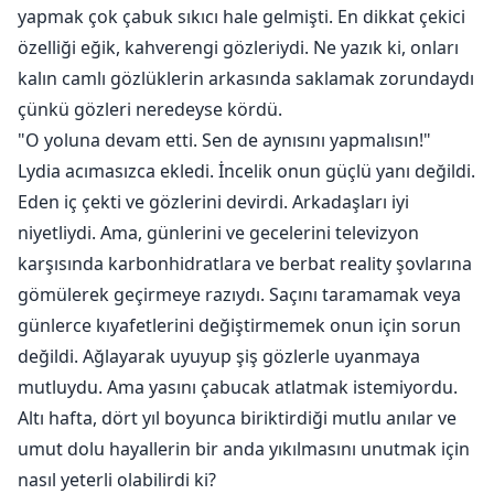
yapmak çok çabuk sıkıcı hale gelmişti. En dikkat çekici
özelliği eğik, kahverengi gözleriydi. Ne yazık ki, onları
kalın camlı gözlüklerin arkasında saklamak zorundaydı
çünkü gözleri neredeyse kördü.
"O yoluna devam etti. Sen de aynısını yapmalısın!"
Lydia acımasızca ekledi. İncelik onun güçlü yanı değildi.
Eden iç çekti ve gözlerini devirdi. Arkadaşları iyi
niyetliydi. Ama, günlerini ve gecelerini televizyon
karşısında karbonhidratlara ve berbat reality şovlarına
gömülerek geçirmeye razıydı. Saçını taramamak veya
günlerce kıyafetlerini değiştirmemek onun için sorun
değildi. Ağlayarak uyuyup şiş gözlerle uyanmaya
mutluydu. Ama yasını çabucak atlatmak istemiyordu.
Altı hafta, dört yıl boyunca biriktirdiği mutlu anılar ve
umut dolu hayallerin bir anda yıkılmasını unutmak için
nasıl yeterli olabilirdi ki?