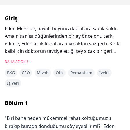
Giriş
Eden McBride, hayatı boyunca kurallara sadık kaldı.
Ama nişanlısı düğünlerinden bir ay önce onu terk
edince, Eden artık kurallara uymaktan vazgeçti. Kırık
kalbi için doktorun tavsiye ettiği şey sıcak bir geri
dönüş ilişkisiydi. Hayır, aslında öyle değil. Ama Eden'in
DAHA AZ OKU
ihtiyacı olan şey buydu. Rock Union'daki en büyük
BXG
CEO
Mizah
Ofis
Romantizm
İyelik
lojistik şirketinin varisi olan Liam Anderson,
mükemmel bir geri dönüş ilişki adayıydı. Magazinlerde
İş Yeri
Üç Ay Prensi olarak adlandırılan Liam, hiçbir kızla üç
aydan uzun süre birlikte olmamıştı ve Eden'in de
Bölüm
1
sadece bir ilişki olacağını düşünüyordu. Sabah
uyandığında Eden'in gitmiş olduğunu ve en sevdiği kot
"Biri bana neden mükemmel rahat koltuğumuzu
gömleğinin de kaybolduğunu fark edince Liam
bırakıp burada donduğumu söyleyebilir mi?" Eden
sinirlendi, ama tuhaf bir şekilde ilgisini çekti. Hiçbir