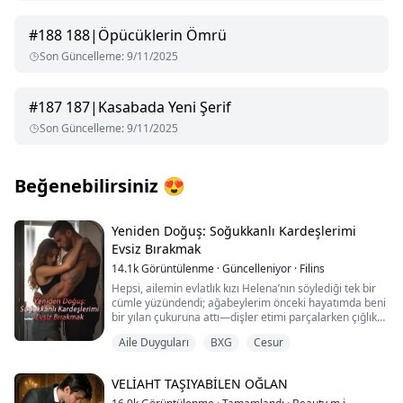
#
188
188|Öpücüklerin Ömrü
Son Güncelleme
:
9/11/2025
#
187
187|Kasabada Yeni Şerif
Son Güncelleme
:
9/11/2025
Beğenebilirsiniz
😍
Yeniden Doğuş: Soğukkanlı Kardeşlerimi
Evsiz Bırakmak
14.1k
Görüntülenme
·
Güncelleniyor
·
Filins
Hepsi, ailemin evlatlık kızı Helena’nın söylediği tek bir
cümle yüzündendi; ağabeylerim önceki hayatımda beni
bir yılan çukuruna attı—dişler etimi parçalarken çığlık
çığlığa can verdim.
Aile Duyguları
BXG
Cesur
Gözlerimi yeniden açtığımda yirmi yaşındaydım. Tam
da ağabeylerimin, Helena’nın özel kobayı olmam için
VELİAHT TAŞIYABİLEN OĞLAN
beni zorla kan vermeye başladığı ana geri dönmüştüm.