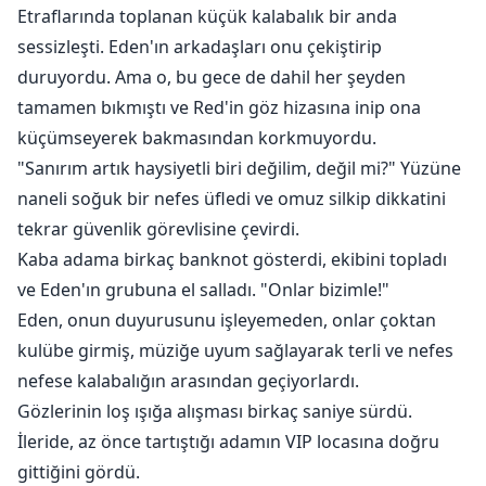
Etraflarında toplanan küçük kalabalık bir anda
sessizleşti. Eden'ın arkadaşları onu çekiştirip
duruyordu. Ama o, bu gece de dahil her şeyden
tamamen bıkmıştı ve Red'in göz hizasına inip ona
küçümseyerek bakmasından korkmuyordu.
"Sanırım artık haysiyetli biri değilim, değil mi?" Yüzüne
naneli soğuk bir nefes üfledi ve omuz silkip dikkatini
tekrar güvenlik görevlisine çevirdi.
Kaba adama birkaç banknot gösterdi, ekibini topladı
ve Eden'ın grubuna el salladı. "Onlar bizimle!"
Eden, onun duyurusunu işleyemeden, onlar çoktan
kulübe girmiş, müziğe uyum sağlayarak terli ve nefes
nefese kalabalığın arasından geçiyorlardı.
Gözlerinin loş ışığa alışması birkaç saniye sürdü.
İleride, az önce tartıştığı adamın VIP locasına doğru
gittiğini gördü.