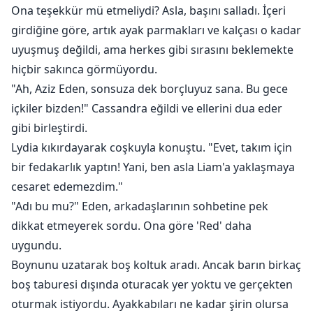
Ona teşekkür mü etmeliydi? Asla, başını salladı. İçeri
girdiğine göre, artık ayak parmakları ve kalçası o kadar
uyuşmuş değildi, ama herkes gibi sırasını beklemekte
hiçbir sakınca görmüyordu.
"Ah, Aziz Eden, sonsuza dek borçluyuz sana. Bu gece
içkiler bizden!" Cassandra eğildi ve ellerini dua eder
gibi birleştirdi.
Lydia kıkırdayarak coşkuyla konuştu. "Evet, takım için
bir fedakarlık yaptın! Yani, ben asla Liam'a yaklaşmaya
cesaret edemezdim."
"Adı bu mu?" Eden, arkadaşlarının sohbetine pek
dikkat etmeyerek sordu. Ona göre 'Red' daha
uygundu.
Boynunu uzatarak boş koltuk aradı. Ancak barın birkaç
boş taburesi dışında oturacak yer yoktu ve gerçekten
oturmak istiyordu. Ayakkabıları ne kadar şirin olursa