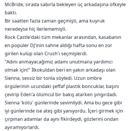
kadın onun yatağını isteyerek terk etmemiş ya da
McBride, sırada sabırla bekleyen üç arkadaşına öfkeyle
ondan bir şey çalmamıştı. Eden her ikisini de yapmıştı.
baktı.
Onu bulup hesabını sorması gerekiyordu. Ama beş
Bir saatten fazla zaman geçmişti, ama kuyruk
milyondan fazla insanın yaşadığı bir şehirde bir kişiyi
neredeyse hiç ilerlememişti.
bulmak, piyangoyu kazanmak kadar imkansızdı, ta ki
Rock Castle'daki tüm mekanlar arasından, kasabanın
kader onları iki yıl sonra tekrar bir araya getirene
en popüler DJ'inin sahne aldığı hafta sonu en zor
kadar. Eden artık Liam'ın yatağına atladığı
girilen kulüp olan Crush'ı seçmişlerdi.
zamanlardaki saf kız değildi; şimdi her ne pahasına
"Adını anmayacağımız adamı unutmana yardımcı
olursa olsun korunması gereken bir sırrı vardı. Liam
olmak için!" İlkokuldan beri en yakın arkadaşı olan
ise Eden'den çalınan her şeyi geri almaya kararlıydı ve
Sienna, sessiz bir tonla söyledi. Uzun ombre
bu sadece gömleği değildi.
örgülerinin ucundaki şeffaf plastik boncuklar, başını
çevirip Eden'a ölümcül bir bakış atarken şıngırdadı.
© 2020-2021 Val Sims. Tüm hakları saklıdır. Bu romanın
Sienna 'kötü' günlerinde sevimliydi. Ama bu gece gibi
hiçbir bölümü, yazarın ve yayıncıların önceden yazılı
izni olmadan, fotokopi, kayıt veya diğer elektronik veya
iyi günlerinde ise ateş gibi yanıyordu. İçeri girmek için
mekanik yöntemler dahil olmak üzere hiçbir şekilde
çırpınan adamlar da aynı fikirdeydi, gözlerini ondan
çoğaltılamaz, dağıtılamaz veya iletilemez.
ayıramıyorlardı.