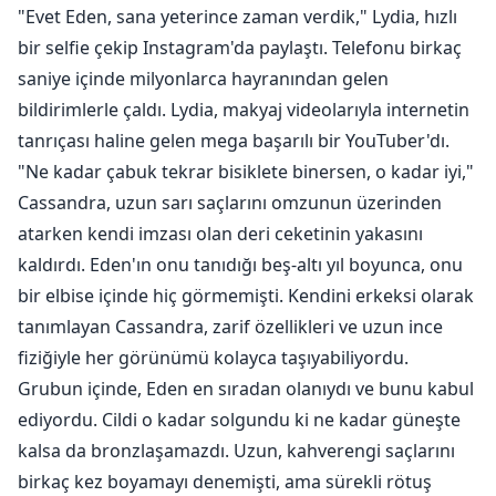
"Evet Eden, sana yeterince zaman verdik," Lydia, hızlı
bir selfie çekip Instagram'da paylaştı. Telefonu birkaç
saniye içinde milyonlarca hayranından gelen
bildirimlerle çaldı. Lydia, makyaj videolarıyla internetin
tanrıçası haline gelen mega başarılı bir YouTuber'dı.
"Ne kadar çabuk tekrar bisiklete binersen, o kadar iyi,"
Cassandra, uzun sarı saçlarını omzunun üzerinden
atarken kendi imzası olan deri ceketinin yakasını
kaldırdı. Eden'ın onu tanıdığı beş-altı yıl boyunca, onu
bir elbise içinde hiç görmemişti. Kendini erkeksi olarak
tanımlayan Cassandra, zarif özellikleri ve uzun ince
fiziğiyle her görünümü kolayca taşıyabiliyordu.
Grubun içinde, Eden en sıradan olanıydı ve bunu kabul
ediyordu. Cildi o kadar solgundu ki ne kadar güneşte
kalsa da bronzlaşamazdı. Uzun, kahverengi saçlarını
birkaç kez boyamayı denemişti, ama sürekli rötuş