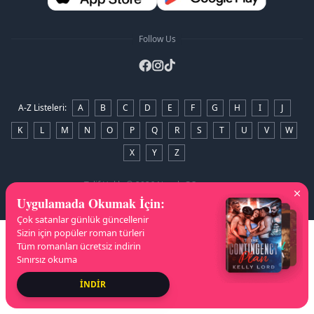
Follow Us
A-Z Listeleri
:
A
B
C
D
E
F
G
H
I
J
K
L
M
N
O
P
Q
R
S
T
U
V
W
X
Y
Z
Telif Hakkı
© 2026 NovelaGO
Uygulamada Okumak İçin
:
Çok satanlar günlük güncellenir
Sizin için popüler roman türleri
Tüm romanları ücretsiz indirin
Sınırsız okuma
İNDİR