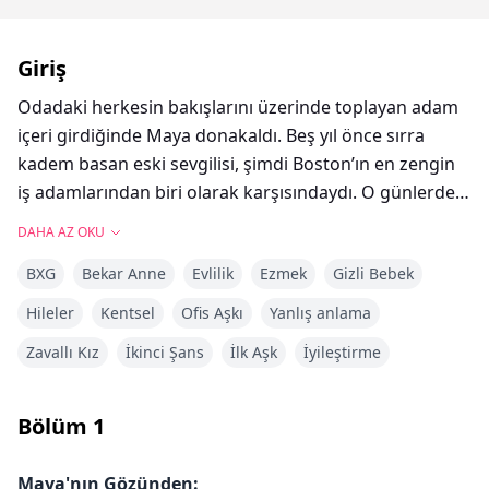
Giriş
Odadaki herkesin bakışlarını üzerinde toplayan adam
içeri girdiğinde Maya donakaldı. Beş yıl önce sırra
kadem basan eski sevgilisi, şimdi Boston’ın en zengin
iş adamlarından biri olarak karşısındaydı. O günlerde
gerçek kimliğine dair en ufak bir ipucu bile vermemiş,
DAHA AZ OKU
sonra da iz bırakmadan ortadan kaybolmuştu. Şimdi
BXG
Bekar Anne
Evlilik
Ezmek
Gizli Bebek
onun o buz gibi bakışlarını gördüğünde Maya'nın
aklına tek bir açıklama geliyordu: Adam onu sınamak
Hileler
Kentsel
Ofis Aşkı
Yanlış anlama
için gerçeği saklamış, onun çıkarcı biri olduğuna karar
Zavallı Kız
İkinci Şans
İlk Aşk
İyileştirme
vermiş ve hayal kırıklığı içinde onu terk etmişti.
Balo salonundan çıkıp, kapının önünde sigara içen
Bölüm
1
adamın yanına gitti. Amacı, en azından kendini
açıklamaktı.
Maya'nın Gözünden: