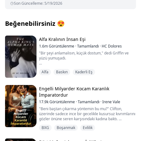
Son Güncelleme
:
5/19/2026
Beğenebilirsiniz
😍
Alfa Kralının İnsan Eşi
1.6m
Görüntülenme
·
Tamamlandı
·
HC Dolores
"Bir şeyi anlamalısın, küçük dostum," dedi Griffin ve
yüzü yumuşadı.
"Dokuz yıldır seni bekliyorum. Bu, içimdeki bu boşluğu
Alfa
Baskın
Kaderli Eş
hissettiğim neredeyse on yıl demek. Bir yanım senin
var olup olmadığını ya da çoktan ölüp ölmediğini merak
etmeye başladı. Ve sonra seni buldum, tam da kendi
evimde."
Engelli Milyarder Kocam Karanlık
İmparatordur
Ellerinden birini yanağıma dokundurup okşadı ve her
17.9k
Görüntülenme
·
Tamamlandı
·
Irene Vale
yerde ürpertiler oluştu.
"Beni baştan çıkarma yöntemin bu mu?" Clifton,
"Sensiz yeterince zaman geçirdim ve artık hiçbir şeyin
üzerinde sadece ince bir gecelikle kusursuz kıvrımlarını
bizi ayırmasına izin vermeyeceğim. Ne diğer kurtlar, ne
gözler önüne seren karşısındaki kadına baktı.
son yirmi yıldır kendini zor toparlayan sarhoş babam,
BXG
Boşanmak
Evlilik
ne de senin ailen - ve hatta sen bile."
"İtiraf ediyorum, ilgimi çekiyorsun." Clifton aniden
başını eğdi; ince dudakları köprücük kemiğimi ısırırken
parmakları dolgun göğüslerimden aşağı inip