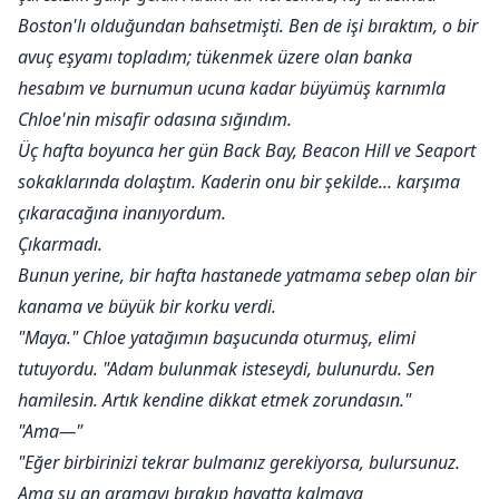
Boston'lı olduğundan bahsetmişti. Ben de işi bıraktım, o bir
avuç eşyamı topladım; tükenmek üzere olan banka
hesabım ve burnumun ucuna kadar büyümüş karnımla
Chloe'nin misafir odasına sığındım.
Üç hafta boyunca her gün Back Bay, Beacon Hill ve Seaport
sokaklarında dolaştım. Kaderin onu bir şekilde... karşıma
çıkaracağına inanıyordum.
Çıkarmadı.
Bunun yerine, bir hafta hastanede yatmama sebep olan bir
kanama ve büyük bir korku verdi.
"Maya." Chloe yatağımın başucunda oturmuş, elimi
tutuyordu. "Adam bulunmak isteseydi, bulunurdu. Sen
hamilesin. Artık kendine dikkat etmek zorundasın."
"Ama—"
"Eğer birbirinizi tekrar bulmanız gerekiyorsa, bulursunuz.
Ama şu an aramayı bırakıp hayatta kalmaya