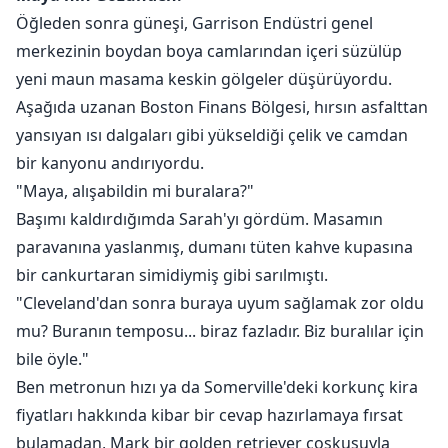
Öğleden sonra güneşi, Garrison Endüstri genel
"Bana hâlâ kızgın mısın?"
merkezinin boydan boya camlarından içeri süzülüp
yeni maun masama keskin gölgeler düşürüyordu.
Adam elindeki sigarayı fırlatıp attı ve ona açıkça
Aşağıda uzanan Boston Finans Bölgesi, hırsın asfalttan
küçümseyen gözlerle baktı. "Kızgın mı? Benim kızgın
yansıyan ısı dalgaları gibi yükseldiği çelik ve camdan
olduğumu mu sanıyorsun? Dur tahmin edeyim... Maya
bir kanyonu andırıyordu.
sonunda benim kim olduğumu öğreniyor ve şimdi
"Maya, alışabildin mi buralara?"
'yeniden bir araya gelmek' istiyor. Soyadımın servet
Başımı kaldırdığımda Sarah'yı gördüm. Masamın
demek olduğunu anladığına göre, kendisine yeni bir
paravanına yaslanmış, dumanı tüten kahve kupasına
şans arıyor."
bir cankurtaran simidiymiş gibi sarılmıştı.
Maya bunu inkar etmeye yeltendiğinde adam onun
"Cleveland'dan sonra buraya uyum sağlamak zor oldu
sözünü kesti. "Sen sadece gelip geçici bir hevestin.
mu? Buranın temposu... biraz fazladır. Biz buralılar için
Önemsiz bir dipnot. Bu gece karşıma çıkmasaydın, seni
bile öyle."
hatırlamazdım bile."
Ben metronun hızı ya da Somerville'deki korkunç kira
fiyatları hakkında kibar bir cevap hazırlamaya fırsat
Maya'nın gözleri doldu. Neredeyse ona kızından
bulamadan, Mark bir golden retriever coşkusuyla