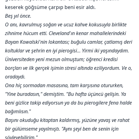
keserek göğsüme çarpıp beni esir aldı.
Beş yıl önce.
O anı, kavrulmuş soğan ve ucuz kahve kokusuyla birlikte
zihnime hücum etti. Cleveland'ın kenar mahallelerindeki
Bayan Kowalski'nin lokantası; buğulu camlar, çatlamış deri
koltuklar ve şehrin en iyi pierogisi... Yirmi iki yaşındaydım.
Üniversiteden yeni mezun olmuştum; öğrenci kredisi
borçları ve ilk gerçek işimin stresi altında eziliyordum. Ve o,
oradaydı.
Ona hiç sormadan masasına, tam karşısına otururken,
"Yine buradasın," demiştim. "Bu hafta üçüncü gelişin. Ya
beni gizlice takip ediyorsun ya da bu pierogilere fena halde
bağımlısın."
Başını okuduğu kitaptan kaldırmış, yüzüne yavaş ve rahat
bir gülümseme yayılmıştı. "Aynı şeyi ben de senin için
söyleyebilirim."