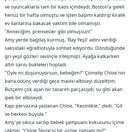
ve oyuncaklarla tam bir kaos içindeydi; Boston'a geleli
henüz bir hafta olmuştu ve işten başımı kaldırıp kiralık
ev ilanlarına bakacak vaktim bile olmamıştı.
"Anneciğim, prensesler gibi olmuşsun!"
Amy yerde bağdaş kurmuş, 'Bay Yeşil' adını verdiği
saksıdaki eğreltiotuyla sohbet ediyordu. Döndüğünde
gri-yeşil gözleri sevinçle irileşmişti. Ayağa kalkarken
altın sarısı bukleleri hopladı.
"Öyle mi düşünüyorsun, bebeğim?" Çömelip Chloe'nin
bana ödünç verdiği gece mavisi elbiseyi düzelttim.
Bütçemi çok aşan bir tasarım parçasıydı; su gibi akan
ipek bir elbiseydi.
Kapı pervazına yaslanan Chloe, "Kesinlikle," dedi. "Git
ve herkesi büyüle."
Amy'ye sıkıca sarılıp bebek şampuanı kokusunu içime
çektim. "Chloe Teyze'ni hiç üzme, tamam mı?"