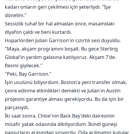
kadarı onların geri çekilmesi için yeterliydi. "İşe
dönelim."
Sessizlik tuhaf bir hal almadan önce, masamdaki
diyafon çaldı ve beni kurtardı.
Hoparlörden Julian Garrison'ın cızırtılı sesi duyuldu.
"Maya, akşam programını boşalt. Bu gece Sterling
Global'in yardım galasına katılıyoruz. Akşam 7'de.
Resmi giyilecek."
"Peki, Bay Garrison."
İşin usulünü biliyordum. Boston'a yeni transfer olmak,
çevre edinme etkinlikleri demekti ve Julian'ın Austin
projesini garantiye alması gerekiyordu. Bu da işin bir
parçasıydı.
İki saat sonra, Chloe'nin Back Bay'deki dairesinin
misafir yatak odasında dikiliyordum. İkindi güneşi
panjurların arasından sızıyordu. Oda açılmamış kutular