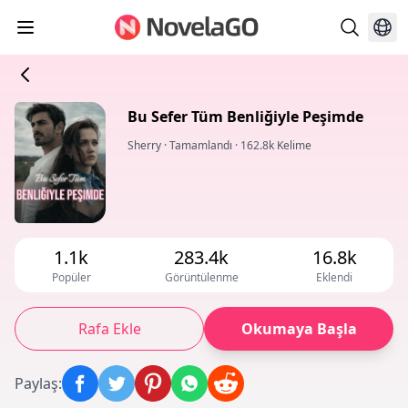
Bu Sefer Tüm Benliğiyle Peşimde
Sherry
·
Tamamlandı
·
162.8k Kelime
1.1k
283.4k
16.8k
Popüler
Görüntülenme
Eklendi
Rafa Ekle
Okumaya Başla
Paylaş
: