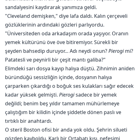
bahsedecekti ama son anda sustu. Adamın, sırf
sandalyesini kaydırarak yanımıza geldi.
parasını almak ve onu tuzağa düşürmek için çocuğu
"Cleveland demişken," diye lafa daldı. Kalın çerçeveli
kullandığını düşüneceğinden emindi.
gözlüklerinin ardındaki gözleri parlıyordu.
"Üniversiteden oda arkadaşım orada yaşıyor. Oranın
Maya söyleyeceği her şeyi içine attı ve oradan
yemek kültürünü öve öve bitiremiyor. Sürekli bir
uzaklaştı. Yollarının bir daha asla kesişmeyeceğinden
şeyden bahsedip duruyor... Adı neydi onun?
Pierogi
mi?
adı gibi emindi. Ancak işler hiç de sandığı gibi olmadı.
Adam sürekli Maya'nın hayatına girmeye devam etti; ta
Patatesli ve peynirli bir çeşit mantı galiba?"
ki gururunu ayaklar altına alıp, kendisine dönmesi için
Elimdeki sarı dosya kayıp halıya düştü. Zihnimin aniden
Maya'ya çaresizce yalvaracağı o güne kadar.
büründüğü sessizliğin içinde, dosyanın halıya
çarparken çıkardığı o boğuk ses kulakları sağır edecek
kadar yüksek gelmişti.
Pierogi
sadece bir yemek
değildi; benim beş yıldır tamamen mühürlemeye
çalıştığım bir kilidin içinde şiddetle dönen paslı ve
tırtıklı bir anahtardı.
O steril Boston ofisi bir anda yok oldu. Şehrin silueti
gözden kayboldu. Karlı bir Ortabatı kışı, nefesimi