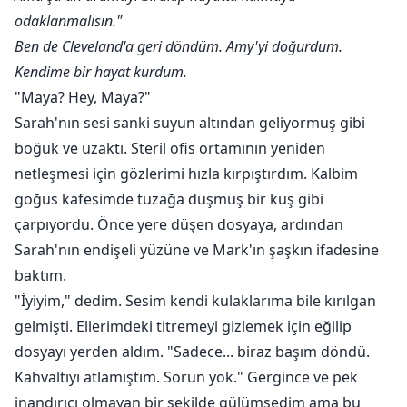
odaklanmalısın."
Ben de Cleveland'a geri döndüm. Amy'yi doğurdum.
Kendime bir hayat kurdum.
"Maya? Hey, Maya?"
Sarah'nın sesi sanki suyun altından geliyormuş gibi
boğuk ve uzaktı. Steril ofis ortamının yeniden
netleşmesi için gözlerimi hızla kırpıştırdım. Kalbim
göğüs kafesimde tuzağa düşmüş bir kuş gibi
çarpıyordu. Önce yere düşen dosyaya, ardından
Sarah'nın endişeli yüzüne ve Mark'ın şaşkın ifadesine
baktım.
"İyiyim," dedim. Sesim kendi kulaklarıma bile kırılgan
gelmişti. Ellerimdeki titremeyi gizlemek için eğilip
dosyayı yerden aldım. "Sadece... biraz başım döndü.
Kahvaltıyı atlamıştım. Sorun yok." Gergince ve pek
inandırıcı olmayan bir şekilde gülümsedim ama bu