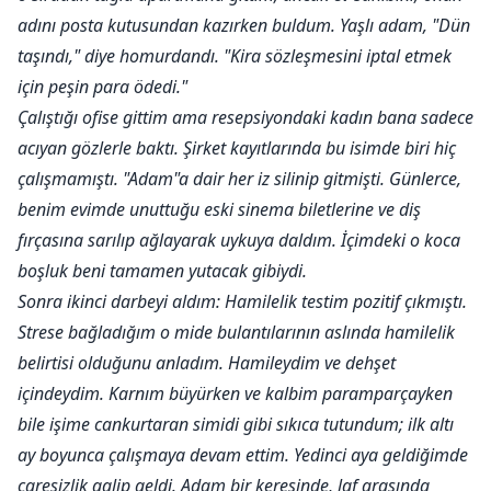
adını posta kutusundan kazırken buldum. Yaşlı adam, "Dün
taşındı," diye homurdandı. "Kira sözleşmesini iptal etmek
için peşin para ödedi."
Çalıştığı ofise gittim ama resepsiyondaki kadın bana sadece
acıyan gözlerle baktı. Şirket kayıtlarında bu isimde biri hiç
çalışmamıştı. "Adam"a dair her iz silinip gitmişti. Günlerce,
benim evimde unuttuğu eski sinema biletlerine ve diş
fırçasına sarılıp ağlayarak uykuya daldım. İçimdeki o koca
boşluk beni tamamen yutacak gibiydi.
Sonra ikinci darbeyi aldım: Hamilelik testim pozitif çıkmıştı.
Strese bağladığım o mide bulantılarının aslında hamilelik
belirtisi olduğunu anladım. Hamileydim ve dehşet
içindeydim. Karnım büyürken ve kalbim paramparçayken
bile işime cankurtaran simidi gibi sıkıca tutundum; ilk altı
ay boyunca çalışmaya devam ettim. Yedinci aya geldiğimde
çaresizlik galip geldi. Adam bir keresinde, laf arasında