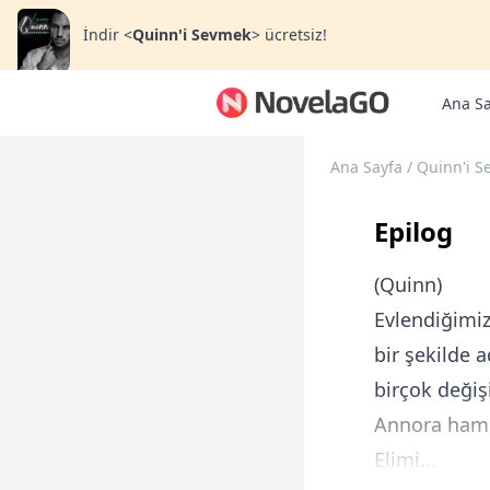
İndir
<
Quinn'i Sevmek
>
ücretsiz!
Ana Sa
Ana Sayfa
/
Quinn'i S
Epilog
(Quinn)
Evlendiğimiz
bir şekilde
birçok değişi
Annora hamil
Elimi...