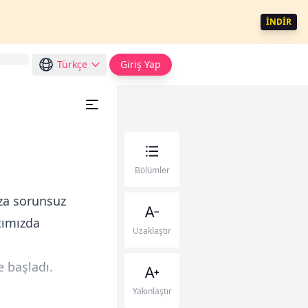
İNDİR
Türkçe
Giriş Yap
Bölümler
ıza sorunsuz
tımızda
Uzaklaştır
e başladı.
Yakınlaştır