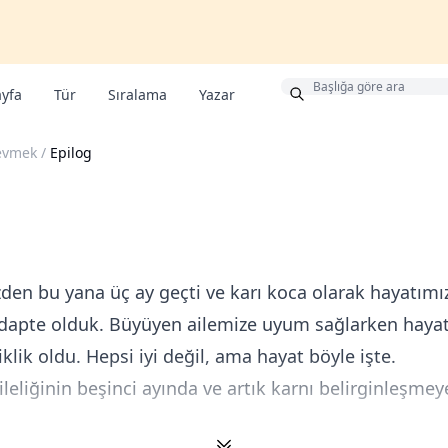
Bonus
yfa
Tür
Sıralama
Yazar
evmek
/
Epilog
den bu yana üç ay geçti ve karı koca olarak hayatım
 adapte olduk. Büyüyen ailemize uyum sağlarken haya
klik oldu. Hepsi iyi değil, ama hayat böyle işte.
eliğinin beşinci ayında ve artık karnı belirginleşmey