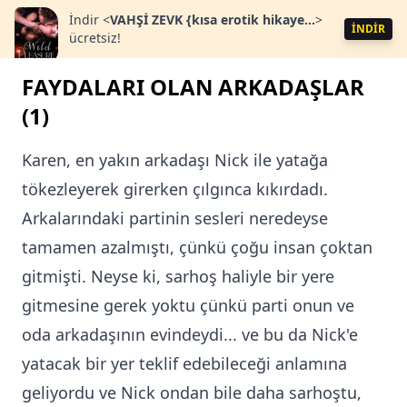
İndir
<
VAHŞİ ZEVK {kısa erotik hikaye...
>
İNDİR
ücretsiz!
FAYDALARI OLAN ARKADAŞLAR
(1)
Karen, en yakın arkadaşı Nick ile yatağa
tökezleyerek girerken çılgınca kıkırdadı.
Arkalarındaki partinin sesleri neredeyse
tamamen azalmıştı, çünkü çoğu insan çoktan
gitmişti. Neyse ki, sarhoş haliyle bir yere
gitmesine gerek yoktu çünkü parti onun ve
oda arkadaşının evindeydi... ve bu da Nick'e
yatacak bir yer teklif edebileceği anlamına
geliyordu ve Nick ondan bile daha sarhoştu,