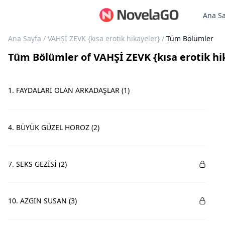
Ana Sa
Ana Sayfa
/
VAHŞİ ZEVK {kısa erotik hikayeler}
/
Tüm Bölümler
Tüm Bölümler
of
VAHŞİ ZEVK {kısa erotik hi
1. FAYDALARI OLAN ARKADAŞLAR (1)
4. BÜYÜK GÜZEL HOROZ (2)
7. SEKS GEZİSİ (2)
10. AZGIN SUSAN (3)