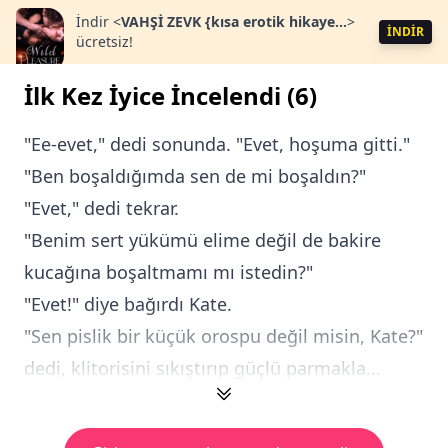
İndir
<
VAHŞİ ZEVK {kısa erotik hikaye...
>
İNDİR
ücretsiz!
İlk Kez İyice İncelendi (6)
"Ee-evet," dedi sonunda. "Evet, hoşuma gitti."
"Ben boşaldığımda sen de mi boşaldın?"
"Evet," dedi tekrar.
"Benim sert yükümü elime değil de bakire
kucağına boşaltmamı mı istedin?"
"Evet!" diye bağırdı Kate.
"Sen pislik bir küçük orospu değil misin, Kate?"
dedi, klitorisini sıkıştırıp güçlü parmakla...