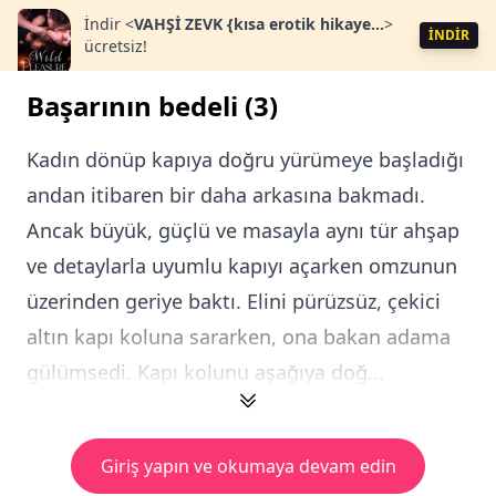
İndir
<
VAHŞİ ZEVK {kısa erotik hikaye...
>
İNDİR
ücretsiz!
Başarının bedeli (3)
Kadın dönüp kapıya doğru yürümeye başladığı
andan itibaren bir daha arkasına bakmadı.
Ancak büyük, güçlü ve masayla aynı tür ahşap
ve detaylarla uyumlu kapıyı açarken omzunun
üzerinden geriye baktı. Elini pürüzsüz, çekici
altın kapı koluna sararken, ona bakan adama
gülümsedi. Kapı kolunu aşağıya doğ...
Giriş yapın ve okumaya devam edin