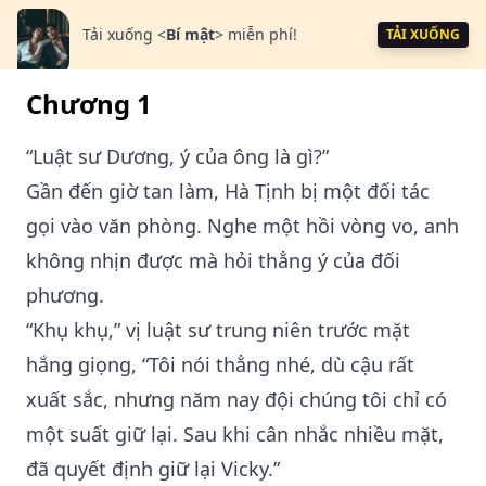
Tải xuống
<
Bí mật
>
miễn phí!
TẢI XUỐNG
Chương 1
“Luật sư Dương, ý của ông là gì?”
Gần đến giờ tan làm, Hà Tịnh bị một đối tác
gọi vào văn phòng. Nghe một hồi vòng vo, anh
không nhịn được mà hỏi thẳng ý của đối
phương.
“Khụ khụ,” vị luật sư trung niên trước mặt
hắng giọng, “Tôi nói thẳng nhé, dù cậu rất
xuất sắc, nhưng năm nay đội chúng tôi chỉ có
một suất giữ lại. Sau khi cân nhắc nhiều mặt,
đã quyết định giữ lại Vicky.”