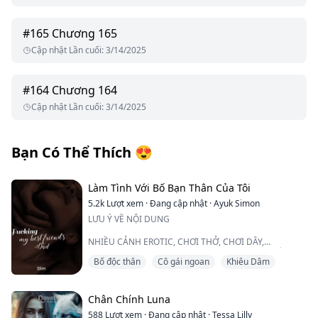
#
165
Chương 165
Cập nhật Lần cuối
:
3/14/2025
#
164
Chương 164
Cập nhật Lần cuối
:
3/14/2025
Bạn Có Thể Thích
😍
Làm Tình Với Bố Bạn Thân Của Tôi
5.2k
Lượt xem
·
Đang cập nhật
·
Ayuk Simon
LƯU Ý VỀ NỘI DUNG
NHIỀU CẢNH EROTIC, CHƠI THỞ, CHƠI DÂY,
SOMNOPHILIA, VÀ CHƠI PRIMAL ĐƯỢC TÌM THẤY
Bố độc thân
Cô gái ngoan
Khiêu Dâm
TRONG CUỐN SÁCH NÀY. NỘI DUNG DÀNH CHO
NGƯỜI TRÊN 18 TUỔI. NHỮNG CUỐN SÁCH NÀY LÀ
MỘT BỘ SƯU TẬP CÁC CUỐN SÁCH RẤT NÓNG BỎNG
SẼ KHIẾN BẠN PHẢI TÌM ĐẾN MÁY RUNG VÀ LÀM ƯỚT
Chân Chính Luna
QUẦN LÓT CỦA BẠN. Hãy tận hưởng, các cô gái, và
588
Lượt xem
·
Đang cập nhật
·
Tessa Lilly