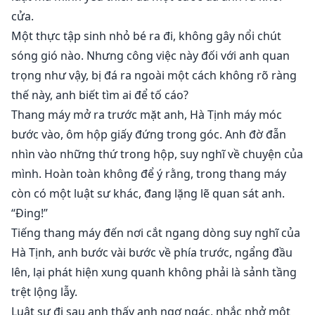
cửa.
Một thực tập sinh nhỏ bé ra đi, không gây nổi chút
sóng gió nào. Nhưng công việc này đối với anh quan
trọng như vậy, bị đá ra ngoài một cách không rõ ràng
thế này, anh biết tìm ai để tố cáo?
Thang máy mở ra trước mặt anh, Hà Tịnh máy móc
bước vào, ôm hộp giấy đứng trong góc. Anh đờ đẫn
nhìn vào những thứ trong hộp, suy nghĩ về chuyện của
mình. Hoàn toàn không để ý rằng, trong thang máy
còn có một luật sư khác, đang lặng lẽ quan sát anh.
“Đing!”
Tiếng thang máy đến nơi cắt ngang dòng suy nghĩ của
Hà Tịnh, anh bước vài bước về phía trước, ngẩng đầu
lên, lại phát hiện xung quanh không phải là sảnh tầng
trệt lộng lẫy.
Luật sư đi sau anh thấy anh ngơ ngác, nhắc nhở một