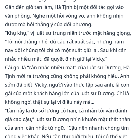
Hà Tĩnh: “Coi như kể cho mình nghe chuyện trước khi
Gần đến giờ tan làm, Hà Tịnh bị một đối tác gọi vào
ngủ đi mà...”
văn phòng. Nghe một hồi vòng vo, anh không nhịn
Hàn Chiêu: “... Cậu có từng đọc cuốn sách nào tên là 6
được mà hỏi thẳng ý của đối phương.
Câu Chuyện Trước Khi Ngủ chưa...”
“Khụ khụ,” vị luật sư trung niên trước mặt hắng giọng,
“Tôi nói thẳng nhé, dù cậu rất xuất sắc, nhưng năm
Một câu tóm tắt: Vạch trần quá khứ của gã tồi
nay đội chúng tôi chỉ có một suất giữ lại. Sau khi cân
CP: Hàn Chiêu x Hà Tĩnh; Tạ Duệ x Lâm Kiều
nhắc nhiều mặt, đã quyết định giữ lại Vicky.”
Cái gọi là “cân nhắc nhiều mặt” của luật sư Dương, Hà
Tịnh mới ra trường cũng không phải không hiểu. Anh
sớm đã biết, Vicky, người vào thực tập sau anh, là con
gái của một khách hàng lớn của luật sư Dương. Chỉ là
không ngờ, thật sự lại vì điều này mà...
“Lần này là do số lượng có hạn, cá nhân tôi vẫn đánh
giá cao cậu,” luật sư Dương nhìn khuôn mặt thất thần
của anh, cân nhắc từ ngữ, “Cậu nên nhanh chóng tìm
công việc khác. Nếu cần thư giới thiệu, tôi có thể viết