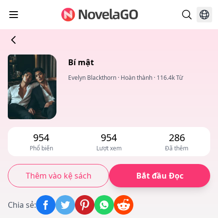
Bí mật
Evelyn Blackthorn
·
Hoàn thành
·
116.4k Từ
954
954
286
Phổ biến
Lượt xem
Đã thêm
Thêm vào kệ sách
Bắt đầu Đọc
Chia sẻ
: