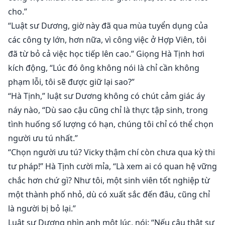
cho.”
“Luật sư Dương, giờ này đã qua mùa tuyển dụng của
các công ty lớn, hơn nữa, vì công việc ở Hợp Viên, tôi
đã từ bỏ cả việc học tiếp lên cao.” Giọng Hà Tịnh hơi
kích động, “Lúc đó ông không nói là chỉ cần không
phạm lỗi, tôi sẽ được giữ lại sao?”
“Hà Tịnh,” luật sư Dương không có chút cảm giác áy
náy nào, “Dù sao cậu cũng chỉ là thực tập sinh, trong
tình huống số lượng có hạn, chúng tôi chỉ có thể chọn
người ưu tú nhất.”
“Chọn người ưu tú? Vicky thậm chí còn chưa qua kỳ thi
tư pháp!” Hà Tịnh cười mỉa, “Là xem ai có quan hệ vững
chắc hơn chứ gì? Như tôi, một sinh viên tốt nghiệp từ
một thành phố nhỏ, dù có xuất sắc đến đâu, cũng chỉ
là người bị bỏ lại.”
Luật sư Dương nhìn anh một lúc, nói: “Nếu cậu thật sự