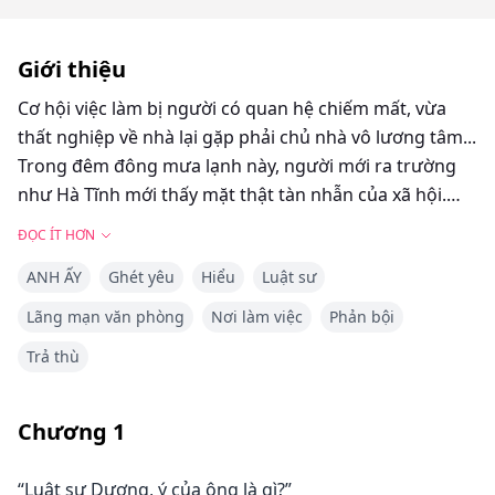
Giới thiệu
Cơ hội việc làm bị người có quan hệ chiếm mất, vừa
thất nghiệp về nhà lại gặp phải chủ nhà vô lương tâm...
Trong đêm đông mưa lạnh này, người mới ra trường
như Hà Tĩnh mới thấy mặt thật tàn nhẫn của xã hội.
ĐỌC ÍT HƠN
Trong thang máy của tòa nhà văn phòng đang nhanh
ANH ẤY
Ghét yêu
Hiểu
Luật sư
chóng hạ xuống, Hà Tĩnh cúi đầu, khóe mắt ướt đẫm.
Anh ta hoàn toàn không để ý đến, trong thang máy
Lãng mạn văn phòng
Nơi làm việc
Phản bội
còn có một luật sư mặc vest chỉnh tề, đang lặng lẽ
Trả thù
quan sát anh.
Trên giường, trước khi đi ngủ.
Chương
1
Hà Tĩnh: “Này, cậu đã từng có mấy... bạn gái rồi?”
Hàn Chiêu: “Cậu thật sự muốn biết à?”
“Luật sư Dương, ý của ông là gì?”