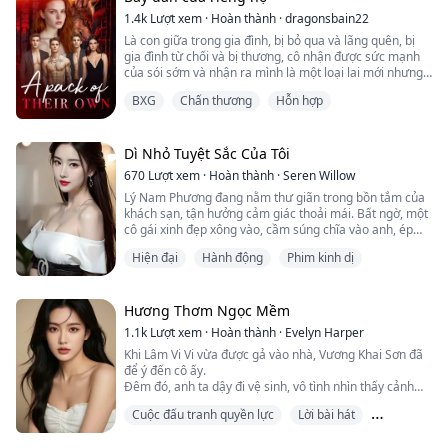
anh ấy và con dâu.
Emma sẽ làm gì? Bạn đời của cô ấy có hối hận vì đã từ
1.4k
Lượt xem
·
Hoàn thành
·
dragonsbain22
chối cô ấy không? Bạn đời của cô ấy có cứu cô ấy khỏi
Là con giữa trong gia đình, bị bỏ qua và lãng quên, bị
Và kết quả là bây giờ tình huống trở nên ngượng
những người xung quanh không?
gia đình từ chối và bị thương, cô nhận được sức mạnh
ngùng...
của sói sớm và nhận ra mình là một loại lai mới nhưng
không biết cách kiểm soát sức mạnh của mình. Cô rời
BXG
Chấn thương
Hỗn hợp
khỏi bầy cùng với người bạn thân và bà ngoại để đến
tộc của ông ngoại học cách kiểm soát sức mạnh và hiểu
rõ bản thân. Sau đó, cùng với bạn đời định mệnh, người
bạn thân, em trai của bạn đời định mệnh và bà ngoại,
Dì Nhỏ Tuyệt Sắc Của Tôi
họ bắt đầu xây dựng bầy của riêng mình.
670
Lượt xem
·
Hoàn thành
·
Seren Willow
Lý Nam Phương đang nằm thư giãn trong bồn tắm của
khách sạn, tận hưởng cảm giác thoải mái. Bất ngờ, một
cô gái xinh đẹp xông vào, cầm súng chĩa vào anh, ép
anh phải làm chuyện đó... Sau này anh mới biết, cô gái
Hiện đại
Hành động
Phim kinh dị
xinh đẹp đó lại chính là dì út của anh...
Hương Thơm Ngọc Mềm
1.1k
Lượt xem
·
Hoàn thành
·
Evelyn Harper
Khi Lâm Vi Vi vừa được gả vào nhà, Vương Khai Sơn đã
để ý đến cô ấy.
Đêm đó, anh ta dậy đi vệ sinh, vô tình nhìn thấy cảnh
đẹp của Lâm Vi Vi trên giường.
Cuộc đấu tranh quyền lực
Lời bài hát
Anh ta cố gắng kiểm soát bản thân, nhưng không ngờ
Lâm Vi Vi lại chủ động uốn éo trước mặt anh ta.
Sở hữu