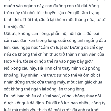
muốn vào ngành này, con đường còn rất dài. Vòng
tròn này rất nhỏ, tôi khuyên cậu nên giữ tâm trạng
bình tĩnh. Thôi thì, cậu ở lại thêm một tháng nữa, từ từ
tìm việc đi.”
Uất ức, không cam lòng, phẫn nộ, hối hận... đủ loại
cảm xúc đan xen trong lòng, cuối cùng anh ngẩng đầu
lên, kiêu ngạo nói: “Cảm ơn luật sư Dương đã chỉ dạy,
nếu đã không thể chính thức trở thành nhân viên của
Hợp Viên, tôi sẽ đi nộp thẻ ra vào ngay bây giờ.”
Nói xong câu này, Hà Tịnh cảm thấy mình đủ phóng
khoáng. Tuy nhiên, khi thực sự nộp thẻ và ôm đồ cá
nhân đứng trước cửa thang máy, một cảm giác chua
xót không thể ngăn lại xông lên trong lòng.
Dù hỏi bao nhiêu câu “tại sao”, cũng không thay đổi
được kết quả đã định. Dù đã nỗ lực bao nhiêu, công ty
luật mà mình yêu thích đã một cước đá anh ra khỏi