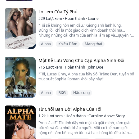
sinh nhật thứ 18 của cô, trước khi bất ngờ thay đổi ý
định, cô phải quyết định liệu có sẵn sàng mạo hiểm mất
đi con sói của mình để chấp nhận sự từ chối đó và thực
Lọ Lem Của Tỷ Phú
sự phá vỡ mối liên kết định mệnh. Chỉ khi cô chạy trốn
529
Lượt xem
·
Hoàn thành
·
Laurie
khỏ...
"Tôi sẽ không hôn em đâu." Giọng anh lạnh lùng.
Đúng rồi, chỉ là một giao dịch kinh doanh thôi mà...
Nhưng những cái chạm của anh lại ấm áp và...quyến rũ.
"Em còn trinh à?" anh đột nhiên nhìn chằm chằm vào
Alpha
Khiêu Dâm
Mang thai
tôi...
Emma Wells, một cô gái đại học sắp tốt nghiệp. Cô bị
Một Kẻ Lưu Vong Cho Cặp Alpha Sinh Đôi
mẹ kế Jane và chị kế Anna hành hạ và tra tấn. Niềm hy
715
Lượt xem
·
Hoàn thành
·
John Doe
vọng duy nhất trong cuộc đời cô là bạn trai như hoàng
"Tôi, Lucas Gray, Alpha của bầy Sói Trăng Đen, tuyên bố
tử của mình, Matthew...
trục xuất Sophia Roman khỏi bầy này!"
Alpha
BXG
Hậu cung
Sophia bị bầy của mình trục xuất vì cô biến hình muộn
hơn bốn năm so với dự kiến. Sophia nghĩ rằng đó là kết
thúc của cuộc đời mình, không biết rằng đó lại là khởi
đầu của một cuộc phiêu lưu vĩ đại.
Từ Chối Bạn Đời Alpha Của Tôi
1.2k
Lượt xem
·
Hoàn thành
·
Caroline Above Story
Hai ngày sau khi trở thành kẻ lang thang, Sophia bị tấn
"Anh là ai?" Tôi tỉnh dậy với một cú giật mình, cảm giác
công bởi những kẻ lang thang g...
bối rối và đau nhức khắp người. Một cơ thể nam giới
nặng nề nằm bên cạnh tôi - cả hai chúng tôi đều trần
truồng ngoại trừ tấm chăn che phủ lên người.