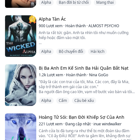
Alpha
Bạn đời bị từ chối
Mang thai
Sự xấu hổ làm da tôi đỏ bừng. Tôi cố gắng nhớ lại
những gì đã xảy ra đêm qua, cố gắng tìm hiểu làm thế
nào tôi lại ở đây trong khi cố gắng quấn tấm chăn
Alpha Tàn Ác
quanh người. Tôi dừng lại khi nhận ra r...
900
Lượt xem
·
Hoàn thành
·
ALMOST PSYCHO
Anh ta rất tức giận. Anh ta nhìn tôi như muốn cưỡng
hiếp hoặc đấm vào mặt tôi.
"Tôi có thể giải thí-"
Alpha
Bộ chuyển đổi
Hài kịch
Anh ta cắt ngang lời tôi.
"Em đã rất rất hư, mèo con. Em không biết tôi đã phải
Bị Ba Anh Em Kế Sinh Ba Hải Quân Bắt Nạt
trải qua những gì đâu."
1.2k
Lượt xem
·
Hoàn thành
·
Nina GoGo
"Đây là các con trai của tôi, Mia. Các con, đây là Mia,
Tay anh ta siết chặt cổ tôi, làm tôi nghẹt thở.
sắp trở thành em gái của các con."
Ba người đàn ông cao lớn, vạm vỡ bước vào bàn và tôi
"Cởi đồ."
không nghi ngờ gì rằng họ là các anh em kế của tôi. Họ
Alpha
Cấm
Cậu bé xấu
trông giống hệt cha của họ.
Từ đó làm tôi tỉnh khỏi cơn sốc điện. "Cái gì-"
Tôi hít một hơi sâu, co rúm lại trong sợ hãi khi nhớ ra
mình đã gặp họ ở đâu. Quinn, Jack và John, ba kẻ gây
"Tôi đếm đến 3, nếu em không làm, tôi sẽ xé toạc quần
rắc rối trong cuộc sống trung học của tôi.
Hoàng Tử Sói: Bạn Đời Khiếp Sợ Của Anh
áo của em - 1."
Tôi sẽ thật ngu ngốc ...
221
Lượt xem
·
Đang cập nhật
·
inue windwalker
Điều này c...
Cánh cửa bị đá tung ra như thể bị một đoàn tàu đâm
vào. "Cô ấy ĐÂU RỒI!" Anh ta gầm lên, khẳng định sự