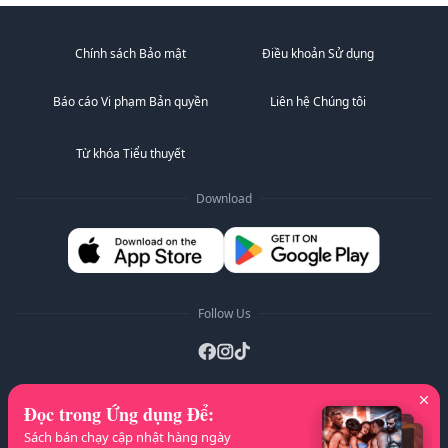
Chính sách Bảo mật
Điều khoản Sử dụng
Báo cáo Vi phạm Bản quyền
Liên hệ Chúng tôi
Từ khóa Tiểu thuyết
Download
Follow Us
Đọc trong Ứng dụng Để
:
Danh sách A-Z
:
A
B
C
D
E
F
G
H
I
J
Sách bán chạy cập nhật hàng ngày
K
L
M
N
O
P
Q
R
S
T
U
V
W