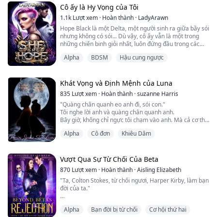
của cô."
Cô ấy là Hy Vọng của Tôi
Tôi trừng mắt ...
1.1k
Lượt xem
·
Hoàn thành
·
LadyArawn
Hope Black là một Delta, một người sinh ra giữa bầy sói
nhưng không có sói... Dù vậy, cô ấy vẫn là một trong
những chiến binh giỏi nhất, luôn đứng đầu trong các
buổi huấn luyện.
Alpha
BDSM
Hậu cung ngược
Với cơ hội được huấn luyện tại lâu đài hoàng gia Lycan
vĩ đại, Hope đăng ký với hy vọng nâng cao kỹ năng
chiến đấu của mình, cô chỉ không ngờ rằng sẽ gặp Định
Mệnh của mình ngay ngày đầu tiên.
Khát Vọng và Định Mệnh của Luna
835
Lượt xem
·
Hoàn thành
·
suzanne Harris
Dylan Miller là một Alpha, l...
"Quàng chân quanh eo anh đi, sói con."
Tôi nghe lời anh và quàng chân quanh anh.
Bây giờ, không chỉ ngực tôi chạm vào anh. Mà cả cơ thể
tôi cũng ép sát vào anh.
Alpha
Cô đơn
Khiêu Dâm
"Gọi tên anh đi, sói con,"
Anh gầm gừ vào tai tôi khi miệng anh từ từ di chuyển
xuống cổ, rồi đến xương đòn và xuống ngực tôi.
Khi tôi cảm nhận tay anh ôm lấy bầu ngực tròn của
Vượt Qua Sự Từ Chối Của Beta
mình, tôi rên rỉ gọi tên anh thành tiếng.
870
Lượt xem
·
Hoàn thành
·
Aisling Elizabeth
Anh tiếp tục hôn ngự...
"Ta, Colton Stokes, từ chối ngươi, Harper Kirby, làm bạn
đời của ta."
Khi Harper bị bạn đời định mệnh của mình, và cũng là
Alpha
Bạn đời bị từ chối
Cơ hội thứ hai
tương lai beta của bầy đàn, tàn nhẫn từ chối vào ngày