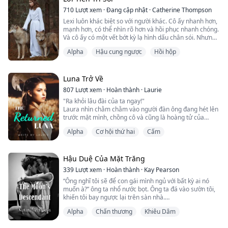
710
Lượt xem
·
Đang cập nhật
·
Catherine Thompson
Trên tất cả, mối liên kết bạn đời trở lại mạnh mẽ, khiến
Lexi luôn khác biệt so với người khác. Cô ấy nhanh hơn,
Ava nhận thức rõ từng điểm ...
mạnh hơn, có thể nhìn rõ hơn và hồi phục nhanh chóng.
Và cô ấy có một vết bớt kỳ lạ hình dấu chân sói. Nhưng
cô ấy chưa bao giờ nghĩ mình là đặc biệt. Cho đến khi
Alpha
Hậu cung ngược
Hồi hộp
cô ấy gần đến sinh nhật hai mươi tuổi. Cô nhận thấy tất
cả những điều kỳ lạ của mình trở nên mạnh mẽ hơn. Cô
không biết gì về thế giới siêu nhiên hay bạn đời. Cho
đến khi vết bớt bắ...
Luna Trở Về
807
Lượt xem
·
Hoàn thành
·
Laurie
"Ra khỏi lâu đài của ta ngay!"
Laura nhìn chằm chằm vào người đàn ông đang hét lên
trước mặt mình, chồng cô và cũng là hoàng tử của
vương quốc. Cô đã làm mọi thứ có thể để trở thành một
Alpha
Cơ hội thứ hai
Cấm
Luna tốt, nhưng hoàng tử vẫn bỏ rơi cô. Vì cô không
phải là bạn đời của anh ta.
Cho đến khi Laura bị giết, cô vẫn không biết bạn đời của
mình ở đâu... Nữ thần Mặt Trăng đã thương xót và ban
Hậu Duệ Của Mặt Trăng
cho cô một cuộc sống thứ...
339
Lượt xem
·
Hoàn thành
·
Kay Pearson
“Ông nghĩ tôi sẽ để con gái mình ngủ với bất kỳ ai nó
muốn à?” ông ta nhổ nước bọt. Ông ta đá vào sườn tôi,
khiến tôi bay ngược lại trên sàn nhà.
“Tôi không có” tôi ho khan, cố gắng hít thở.
Alpha
Chấn thương
Khiêu Dâm
Tôi cảm thấy như lồng ngực mình đã sụp đổ. Tôi nghĩ
mình sắp nôn ra khi Hank túm lấy tóc tôi và nâng đầu