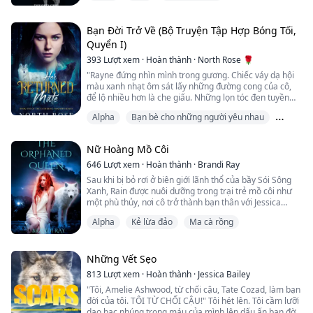
Cô theo mùi hương đó đi dọc theo hành lang cho đến
khi đến một cánh cửa và nhận ra mình đang đứng trước
phòng của Vua. Rồi cô nghe thấy nó. Một âm thanh
Bạn Đời Trở Về (Bộ Truyện Tập Hợp Bóng Tối,
khiến dạ dày cô quặn thắt và ngực đau nhói. Tiếng rên
Quyển I)
rỉ phát ra từ ph...
393
Lượt xem
·
Hoàn thành
·
North Rose 🌹
"Rayne đứng nhìn mình trong gương. Chiếc váy dạ hội
màu xanh nhạt ôm sát lấy những đường cong của cô,
để lộ nhiều hơn là che giấu. Những lọn tóc đen tuyền
của cô được búi lên và ghim chặt trên đầu, để lộ chiếc
Alpha
Bạn bè cho những người yêu nhau
cổ trắng ngần. Tối nay là đêm mà hầu hết các con sói
chưa kết đôi trong tất cả các bầy ở Bắc Mỹ hy vọng sẽ
Bạn đời bị từ chối
tìm được bạn đời của mình. Chắc chắn tất cả bọn họ
Nữ Hoàng Mồ Côi
đều đang tràn đầy phấn khích.
646
Lượt xem
·
Hoàn thành
·
Brandi Ray
C...
Sau khi bị bỏ rơi ở biên giới lãnh thổ của bầy Sói Sông
Xanh, Rain được nuôi dưỡng trong trại trẻ mồ côi như
một phù thủy, nơi cô trở thành bạn thân với Jessica
Tompson, một cô bé người sói mồ côi từ bầy. Sau sinh
Alpha
Kẻ lừa đảo
Ma cà rồng
nhật thứ mười bảy của Jessica, Jessica nói với Rain rằng
họ phải trốn khỏi bầy để cứu Rain khỏi một số phận
khủng khiếp. Nhưng trước khi họ có thể rời đi, Odett,
một cô bé người sói năm ...
Những Vết Sẹo
813
Lượt xem
·
Hoàn thành
·
Jessica Bailey
"Tôi, Amelie Ashwood, từ chối cậu, Tate Cozad, làm bạn
đời của tôi. TÔI TỪ CHỐI CẬU!" Tôi hét lên. Tôi cầm lưỡi
dao bạc nhúng trong máu của mình lên dấu ấn bạn đời.