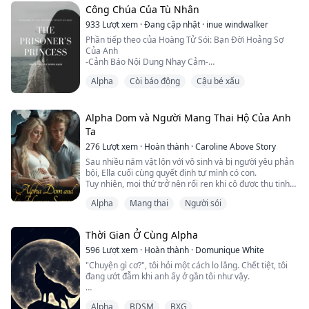
trong trắng của mình cho bạn trai, tôi phát hiện anh ta
Công Chúa Của Tù Nhân
đang ngủ với chị gái tôi.
933
Lượt xem
·
Đang cập nhật
·
inue windwalker
Tôi đi đến quán bar để uống say, và ...
Phần tiếp theo của Hoàng Tử Sói: Bạn Đời Hoảng Sợ
Của Anh
-Cảnh Báo Nội Dung Nhạy Cảm-
Isabelle là con gái đầu lòng của Hoàng tử Kaiden. Ước
Alpha
Còi báo động
Cậu bé xấu
mơ của cô là nối nghiệp cha mình. Tuy nhiên, cô không
thể cạnh tranh với các anh chị em của mình. Tệ hơn
nữa, cô không thể tìm thấy bạn đời của mình. Dường
như mọi thứ đều chỉ ra rằng cô phải làm điều mà cô
Alpha Dom và Người Mang Thai Hộ Của Anh
chưa từng làm trước đây: rời khỏi bầy đàn. Nhưng liệ...
Ta
276
Lượt xem
·
Hoàn thành
·
Caroline Above Story
Sau nhiều năm vật lộn với vô sinh và bị người yêu phản
bội, Ella cuối cùng quyết định tự mình có con.
Tuy nhiên, mọi thứ trở nên rối ren khi cô được thụ tinh
bằng tinh trùng của tỷ phú đáng sợ Dominic Sinclair.
Alpha
Mang thai
Người sói
Đột nhiên, cuộc sống của cô bị đảo lộn khi sự nhầm lẫn
được phát hiện -- đặc biệt là vì Sinclair không chỉ là một
tỷ phú bình thường, mà anh ta còn là một người sói
Thời Gian Ở Cùng Alpha
đang tranh cử để trở t...
596
Lượt xem
·
Hoàn thành
·
Domunique White
"Chuyện gì cơ?", tôi hỏi một cách lo lắng. Chết tiệt, tôi
đang ướt đẫm khi anh ấy ở gần tôi như vậy.
Anh ấy cười nhếch mép và nói, "liếm em từ trên xuống
Alpha
BDSM
BXG